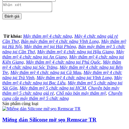
Từ khóa:
Máy thẩm mỹ 4 chức năng
,
Máy 4 chức năng giá rẻ
Cần Thơ
,
Bán máy thẩm mỹ 4 chức năng Vĩnh Long
,
Máy thẩm mỹ
tại Hà Nội
,
Máy thẩm mỹ tại Hải Phòng
,
Bán máy thẩm mỹ 5 chức
năng tại Cần Thơ
,
Máy thẩm mỹ 4 chức năng tại Hậu Giang
,
Máy
thẩm mỹ 4 chức năng tại An Giang
,
Máy thẩm mỹ 4 chức năng tại
Kiên Giang
,
Máy thẩm mỹ 4 chức năng tại Phú Quốc
,
Máy thẩm
mỹ 4 chức năng tại Sóc Trăng
,
Máy thẩm mỹ 4 chức năng tại Bến
Tre
,
Máy thẩm mỹ 4 chức năng tại Cà Mau
,
Máy thẩm mỹ 4 chức
năng tại Trà Vinh
,
Máy thẩm mỹ 4 chức năng tại Vĩnh Long
,
Máy
thẩm mỹ 4 chức năng tại Bạc Liêu
,
Máy thẩm mỹ 5 chức năng tại
Sài Gòn
,
Máy thẩm mỹ 5 chức năng tại HCM
,
Chuyên bán máy
thẩm mỹ 5 chức năng giá rẻ
,
Chỗ nào bán máy thẩm mỹ
,
Chuyên
cung cấp máy thẩm mỹ 5 chức năng
Sản phẩm cùng loại
Miếng dán Silicone mờ sẹo Remscar TR