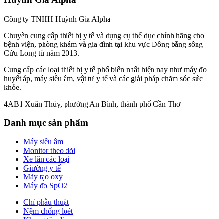
Công ty TNHH Huỳnh Gia Alpha
Chuyên cung cấp thiết bị y tế và dụng cụ thể dục chính hãng cho
bệnh viện, phòng khám và gia đình tại khu vực Đồng bằng sông
Cửu Long từ năm 2013.
Cung cấp các loại thiết bị y tế phổ biến nhất hiện nay như máy đo
huyết áp, máy siêu âm, vật tư y tế và các giải pháp chăm sóc sức
khỏe.
4AB1 Xuân Thủy, phường An Bình, thành phố Cần Thơ
Danh mục sản phẩm
Máy siêu âm
Monitor theo dõi
Xe lăn các loại
Giường y tế
Máy tạo oxy
Máy đo SpO2
Chỉ phẫu thuật
Nệm chống loét