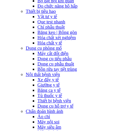
Bộ đặt nội khí quản
Đo chức năng hô hấp
Thiết bị tiêu hao
Vật tư y tế
Que test nhanh
Chỉ phẫu thuật
Băng keo | Bông gòn
Hóa chất xét nghiệm
Hóa chất y tế
Dụng cụ phòng mổ
Máy cắt đốt điện
Dụng cụ tiểu phẫu
Dụng cụ phẫu thuật
Bồn rửa tay tiệt trùng
Nội thất bệnh viện
Xe đẩy y tế
Giường y tế
Băng ca y tế
Tủ thuốc y tế
Thiết bị bệnh viện
Dụng cụ hỗ trợ y tế
Chẩn đoán hình ảnh
Áo chì
Máy nội soi
Máy siêu âm