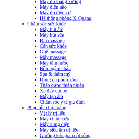
Máy đo loãng xương
Máy điện não
Máy đo điện cơ
Hệ thống phòng X-Quang
Chăm sóc sức khỏe
Máy hút ẩm
Máy hút sữa
Đai massage
Cân sức khỏe
Ghế massage
Máy massage
Máy tăm nước
Bồn ngâm chân
Spa & thẩm mỹ
Dụng cụ phun xăm
Thảo dược thiên nhiên
Xe đẩy em bé
Máy tạo ẩm
Chăm sóc y tế gia đình
Phục hồi chức năng
Vật lý trị liệu
Máy châm cứu
Máy xung điện
Máy siêu âm trị liệu
Giường kéo giãn cột sống