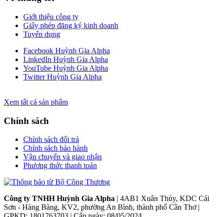
Giới thiệu công ty
Giấy phép đăng ký kinh doanh
Tuyển dụng
Facebook Huỳnh Gia Alpha
LinkedIn Huỳnh Gia Alpha
YouTube Huỳnh Gia Alpha
Twitter Huỳnh Gia Alpha
Xem tất cả sản phẩm
Chính sách
Chính sách đổi trả
Chính sách bảo hành
Vận chuyển và giao nhận
Phương thức thanh toán
Công ty TNHH Huỳnh Gia Alpha
| 4AB1 Xuân Thủy, KDC Cái
Sơn - Hàng Bàng, KV2, phường An Bình, thành phố Cần Thơ |
GPKD: 1801763703 | Cấp ngày: 08/05/2024