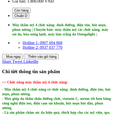
Giá bán:
1.800.000 VNĐ
Còn hàng
Chuẩn D
Máy thẩm mỹ 4 chức năng: dinh dưỡng, điện tím, hút mụn,
phun sương | Chuyên bán: máy thẩm mỹ các chức năng, máy
soi da, búa nóng lạnh, máy làm trắng da Omegalight |
Hotline 1: 0907 694 868
Hotline 2: 0937 037 770
Mua ngay
Thêm vào giỏ hàng
Share
Tweet
LinkedIn
Chi tiết thông tin sản phẩm
<> Chức năng máy thẩm mỹ 4 chức năng:
- Máy thẩm mỹ 4 chức năng có chức năng: dinh dưỡng, điện tím, hút
mụn, phun sương.
- Máy giúp da thẩm thấu dưỡng chất, viatmin C, serum tốt hơn bằng
công nghệ điện ion, điện cam sát khuẩn, hút mụn hút dầu, phun
sương.
- Là sản phẩm chăm sóc da hiệu quả, thích hợp cho các mỹ viện, spa.