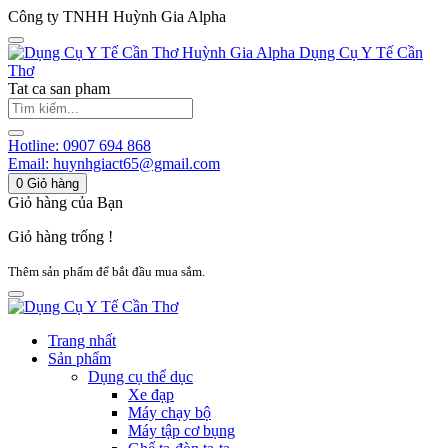
Công ty TNHH Huỳnh Gia Alpha
Huỳnh Gia Alpha
Dụng Cụ Y Tế Cần
Thơ
Tat ca san pham
Hotline:
0907 694 868
Email:
huynhgiact65@gmail.com
0
Giỏ hàng
Giỏ hàng của Bạn
Giỏ hàng trống !
Thêm sản phẩm để bắt đầu mua sắm.
Trang nhất
Sản phẩm
Dụng cụ thể dục
Xe đạp
Máy chạy bộ
Máy tập cơ bụng