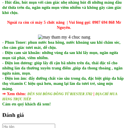
- Hút dầu, hút mụn với cảm giác nhẹ nhàng hút đi những mảng dầu
dư thừa trên da, ngăn ngừa mụn viêm nhiễm và không gây cảm giác
khó chịu.
Ngoài ra còn có máy 5 chức năng | Vui lòng gọi: 0907 694 868 Mr
Nguyên.
- Phun Toner: phun nước hoa hồng, nước khoáng sau khi chăm sóc,
cho cảm giác tươi mát, dễ chịu.
- Điện cam sát khuẩn: những vùng da sau khi lấy mụn, ngăn ngừa
mụn tái phát, viêm nhiễm.
- Điện ion dương: giúp lấy đi cặn bã nhờn trên da, thải độc tố cho
những làn da thường xuyên trang điểm ,giúp da thong thoáng , ngăn
ngừa nám, mụn.
- Điện ion âm: đẩy dưỡng chất vào sâu trong da, đặc biệt giúp da hấp
thụ vitamin C hiệu quả hơn, mang lại làn da tươi trẻ, sáng mịn
màng.
⇒ Xem thêm:
|
ĐÈN SOI BÓNG ĐỒNG TỬ RIESTER 3782
ĐỊA CHỈ MUA
HÀNG TRỰC TIẾP.
Cám ơn quý khách đã xem!
Đánh giá