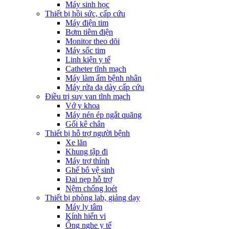
Máy sinh học
Thiết bị hồi sức, cấp cứu
Máy điện tim
Bơm tiêm điện
Monitor theo dõi
Máy sốc tim
Linh kiện y tế
Catheter tĩnh mạch
Máy làm ấm bệnh nhân
Máy rửa dạ dày cấp cứu
Điều trị suy van tĩnh mạch
Vớ y khoa
Máy nén ép ngắt quãng
Gối kê chân
Thiết bị hỗ trợ người bệnh
Xe lăn
Khung tập đi
Máy trợ thính
Ghế bô vệ sinh
Đai nẹp hỗ trợ
Nệm chống loét
Thiết bị phòng lab, giảng dạy
Máy ly tâm
Kính hiển vi
Ống nghe y tế