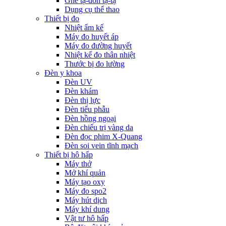
Ghế tạ-đòn tạ-tạ
Dụng cụ thể thao
Thiết bị đo
Nhiệt ẩm kế
Máy đo huyết áp
Máy đo đường huyết
Nhiệt kế đo thân nhiệt
Thước bị đo lường
Đèn y khoa
Đèn UV
Đèn khám
Đèn thị lực
Đèn tiểu phẫu
Đèn hồng ngoại
Đèn chiếu trị vàng da
Đèn đọc phim X-Quang
Đèn soi vein tĩnh mạch
Thiết bị hô hấp
Máy thở
Mở khí quản
Máy tạo oxy
Máy đo spo2
Máy hút dịch
Máy khí dung
Vật tư hô hấp