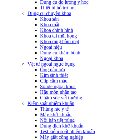
Dụng cụ đo lường y học
Thiết bị hỗ trợ nói
Dụng cụ chuyên khoa
Khoa sản
Khoa mắt
Khoa chỉnh hình
Khoa tai mũi họng
Khoa răng hàm mặt
Ngoại niệu
Dụng cụ khám bệnh
Ngoại khoa
Vật tư ngoại ngực bụng
Ống dẫn lưu
Kim sinh thiết
Clip cầm máu
Sonde ngoại khoa
Hậu môn nhân tạo
Chăm sóc vết thương
Kiểm soát nhiễm khuẩn
Thùng rác y tế
Máy khử khuẩn
Nồi hấp tiệt trùng
Dung dịch khử khuẩn
Test kiểm soát nhiễm khuẩn
Máy giặt công nghiệp