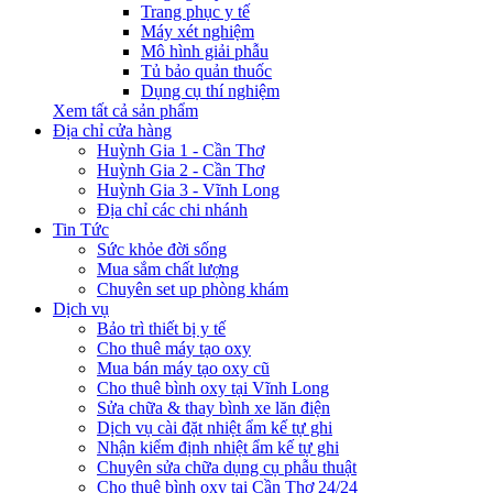
Trang phục y tế
Máy xét nghiệm
Mô hình giải phẫu
Tủ bảo quản thuốc
Dụng cụ thí nghiệm
Xem tất cả sản phẩm
Địa chỉ cửa hàng
Huỳnh Gia 1 - Cần Thơ
Huỳnh Gia 2 - Cần Thơ
Huỳnh Gia 3 - Vĩnh Long
Địa chỉ các chi nhánh
Tin Tức
Sức khỏe đời sống
Mua sắm chất lượng
Chuyên set up phòng khám
Dịch vụ
Bảo trì thiết bị y tế
Cho thuê máy tạo oxy
Mua bán máy tạo oxy cũ
Cho thuê bình oxy tại Vĩnh Long
Sửa chữa & thay bình xe lăn điện
Dịch vụ cài đặt nhiệt ẩm kế tự ghi
Nhận kiểm định nhiệt ẩm kế tự ghi
Chuyên sửa chữa dụng cụ phẫu thuật
Cho thuê bình oxy tại Cần Thơ 24/24