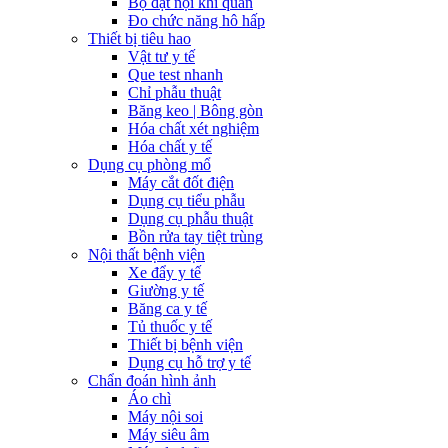
Bộ đặt nội khí quản
Đo chức năng hô hấp
Thiết bị tiêu hao
Vật tư y tế
Que test nhanh
Chỉ phẫu thuật
Băng keo | Bông gòn
Hóa chất xét nghiệm
Hóa chất y tế
Dụng cụ phòng mổ
Máy cắt đốt điện
Dụng cụ tiểu phẫu
Dụng cụ phẫu thuật
Bồn rửa tay tiệt trùng
Nội thất bệnh viện
Xe đẩy y tế
Giường y tế
Băng ca y tế
Tủ thuốc y tế
Thiết bị bệnh viện
Dụng cụ hỗ trợ y tế
Chẩn đoán hình ảnh
Áo chì
Máy nội soi
Máy siêu âm