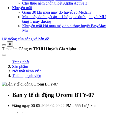
Cho thuê nệm chống loét Alpha Active 3
Khuyến mãi
Giảm 30 khi mua máy đo huyết áp Medally
Mua máy đo huyết áp + 1 hộp que đường huyết MU
tặng 1 máy đường
Khuyến mãi khi mua máy đo đường huyết EasyMax
Mu
Hệ thống cửa hàng và bản đồ
0
Tìm kiếm
Công ty TNHH Huỳnh Gia Alpha
Trang nhất
Sản phẩm
Nội thất bệnh viện
Thiết bị bệnh viện
Bàn y tế di động Oromi BTY-07
Đăng ngày 06-05-2026 04:20:22 PM - 555 Lượt xem