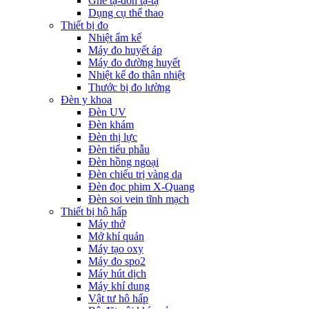
Ghế tạ-đòn tạ-tạ
Dụng cụ thể thao
Thiết bị đo
Nhiệt ẩm kế
Máy đo huyết áp
Máy đo đường huyết
Nhiệt kế đo thân nhiệt
Thước bị đo lường
Đèn y khoa
Đèn UV
Đèn khám
Đèn thị lực
Đèn tiểu phẫu
Đèn hồng ngoại
Đèn chiếu trị vàng da
Đèn đọc phim X-Quang
Đèn soi vein tĩnh mạch
Thiết bị hô hấp
Máy thở
Mở khí quản
Máy tạo oxy
Máy đo spo2
Máy hút dịch
Máy khí dung
Vật tư hô hấp