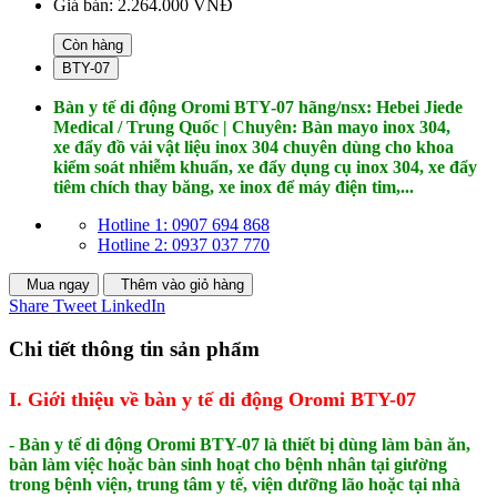
Giá bán:
2.264.000 VNĐ
Còn hàng
BTY-07
Bàn y tế di động Oromi BTY-07
hãng/nsx: Hebei Jiede
Medical / Trung Quốc
| Chuyên: Bàn mayo inox 304,
xe đẩy đồ vải vật liệu inox 304 chuyên dùng cho khoa
kiểm soát nhiễm khuẩn, xe đẩy dụng cụ inox 304, xe đẩy
tiêm chích thay băng, xe inox để máy điện tim,...
Hotline 1: 0907 694 868
Hotline 2: 0937 037 770
Mua ngay
Thêm vào giỏ hàng
Share
Tweet
LinkedIn
Chi tiết thông tin sản phẩm
I. Giới thiệu về bàn y tế di động Oromi BTY-07
- Bàn y tế di động Oromi BTY-07 là thiết bị dùng làm bàn ăn,
bàn làm việc hoặc bàn sinh hoạt cho bệnh nhân tại giường
trong bệnh viện, trung tâm y tế, viện dưỡng lão hoặc tại nhà