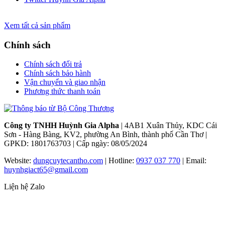
Xem tất cả sản phẩm
Chính sách
Chính sách đổi trả
Chính sách bảo hành
Vận chuyển và giao nhận
Phương thức thanh toán
Công ty TNHH Huỳnh Gia Alpha
| 4AB1 Xuân Thủy, KDC Cái
Sơn - Hàng Bàng, KV2, phường An Bình, thành phố Cần Thơ |
GPKD: 1801763703 | Cấp ngày: 08/05/2024
Website:
dungcuytecantho.com
| Hotline:
0937 037 770
| Email:
huynhgiact65@gmail.com
Liện hệ Zalo