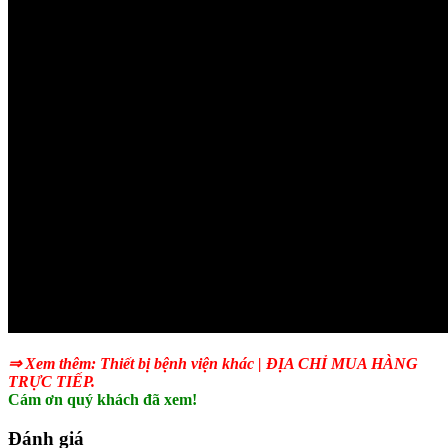
⇒ Xem thêm:
Thiết bị bệnh viện khác
| ĐỊA CHỈ MUA HÀNG
TRỰC TIẾP.
Cám ơn quý khách đã xem!
Đánh giá