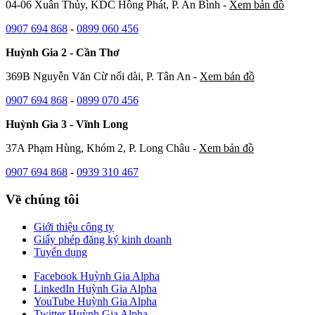
04-06 Xuân Thủy, KDC Hồng Phát, P. An Bình -
Xem bản đồ
0907 694 868
-
0899 060 456
Huỳnh Gia 2 - Cần Thơ
369B Nguyễn Văn Cừ nối dài, P. Tân An -
Xem bản đồ
0907 694 868
-
0899 070 456
Huỳnh Gia 3 - Vĩnh Long
37A Phạm Hùng, Khóm 2, P. Long Châu -
Xem bản đồ
0907 694 868
-
0939 310 467
Về chúng tôi
Giới thiệu công ty
Giấy phép đăng ký kinh doanh
Tuyển dụng
Facebook Huỳnh Gia Alpha
LinkedIn Huỳnh Gia Alpha
YouTube Huỳnh Gia Alpha
Twitter Huỳnh Gia Alpha