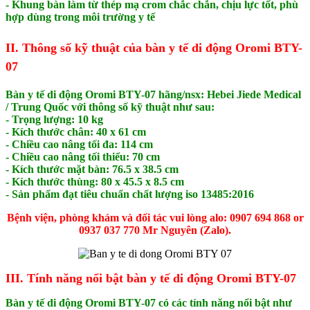
- Khung bàn làm từ thép mạ crom chắc chắn, chịu lực tốt, phù
hợp dùng trong môi trường y tế
II. Thông số kỹ thuật của bàn y tế di động Oromi BTY-
07
Bàn y tế di động Oromi BTY-07
hãng/nsx: Hebei Jiede Medical
/ Trung Quốc
với thông số kỹ thuật như sau:
- Trọng lượng: 10 kg
- Kích thước chân: 40 x 61 cm
- Chiều cao nâng tối đa: 114 cm
- Chiều cao nâng tối thiểu: 70 cm
- Kích thước mặt bàn: 76.5 x 38.5 cm
- Kích thước thùng: 80 x 45.5 x 8.5 cm
- Sản phẩm đạt tiêu chuẩn chất lượng iso 13485:2016
Bệnh viện, phòng khám và đối tác vui lòng alo: 0907 694 868 or
0937 037 770 Mr Nguyên (Zalo).
III. Tính năng nổi bật bàn y tế di động Oromi BTY-07
Bàn y tế di động Oromi BTY-07 có các tính năng nổi bật như