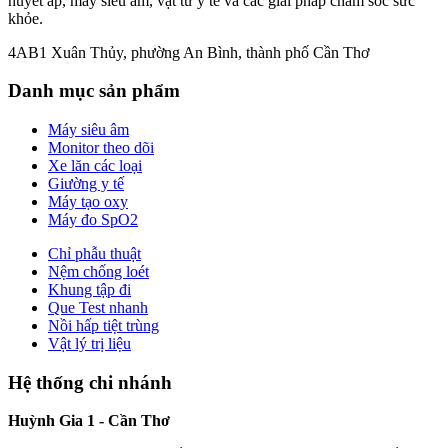
huyết áp, máy siêu âm, vật tư y tế và các giải pháp chăm sóc sức
khỏe.
4AB1 Xuân Thủy, phường An Bình, thành phố Cần Thơ
Danh mục sản phẩm
Máy siêu âm
Monitor theo dõi
Xe lăn các loại
Giường y tế
Máy tạo oxy
Máy đo SpO2
Chỉ phẫu thuật
Nệm chống loét
Khung tập đi
Que Test nhanh
Nồi hấp tiệt trùng
Vật lý trị liệu
Hệ thống chi nhánh
Huỳnh Gia 1 - Cần Thơ