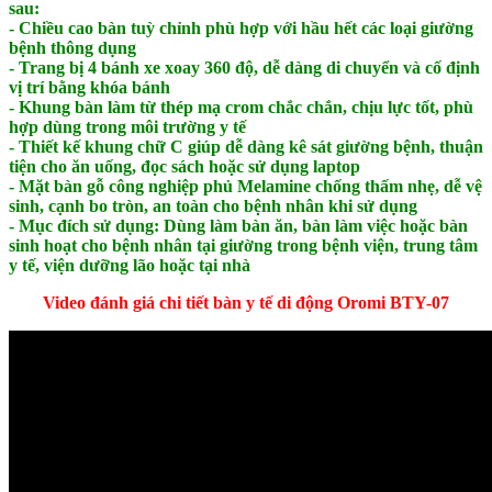
sau:
- Chiều cao bàn tuỳ chỉnh phù hợp với hầu hết các loại giường
bệnh thông dụng
- Trang bị 4 bánh xe xoay 360 độ, dễ dàng di chuyển và cố định
vị trí bằng khóa bánh
- Khung bàn làm từ thép mạ crom chắc chắn, chịu lực tốt, phù
hợp dùng trong môi trường y tế
- Thiết kế khung chữ C giúp dễ dàng kê sát giường bệnh, thuận
tiện cho ăn uống, đọc sách hoặc sử dụng laptop
- Mặt bàn gỗ công nghiệp phủ Melamine chống thấm nhẹ, dễ vệ
sinh, cạnh bo tròn, an toàn cho bệnh nhân khi sử dụng
- Mục đích sử dụng: Dùng làm bàn ăn, bàn làm việc hoặc bàn
sinh hoạt cho bệnh nhân tại giường trong bệnh viện, trung tâm
y tế, viện dưỡng lão hoặc tại nhà
Video đánh giá chi tiết bàn y tế di động Oromi BTY-07