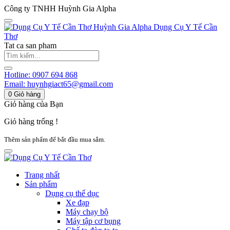
Công ty TNHH Huỳnh Gia Alpha
Huỳnh Gia Alpha
Dụng Cụ Y Tế Cần
Thơ
Tat ca san pham
Hotline:
0907 694 868
Email:
huynhgiact65@gmail.com
0
Giỏ hàng
Giỏ hàng của Bạn
Giỏ hàng trống !
Thêm sản phẩm để bắt đầu mua sắm.
Trang nhất
Sản phẩm
Dụng cụ thể dục
Xe đạp
Máy chạy bộ
Máy tập cơ bụng