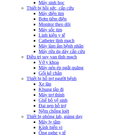
Máy sinh học
Thiết bị hồi sức, cấp cứu
Máy điện tim
Bơm tiêm điện
Monitor theo dõi
Máy sốc tim
Linh kiện y tế
Catheter tĩnh mạch
Máy làm ấm bệnh nhân
Máy rửa dạ dày cấp cứu
Điều trị suy van tĩnh mạch
Vớ y khoa
Máy nén ép ngắt quãng
Gối kê chân
Thiết bị hỗ trợ người bệnh
Xe lăn
Khung tập đi
Máy trợ thính
Ghế bô vệ sinh
Đai nẹp hỗ trợ
Nệm chống loét
Thiết bị phòng lab, giảng dạy
Máy ly tâm
Kính hiển vi
Ống nghe y tế