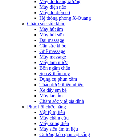
Máy đo loãng xương
Máy điện não
Máy đo điện cơ
Hệ thống phòng X-Quang
Chăm sóc sức khỏe
Máy hút ẩm
Máy hút sữa
Đai massage
Cân sức khỏe
Ghế massage
Máy massage
Máy tăm nước
Bồn ngâm chân
Spa & thẩm mỹ
Dụng cụ phun xăm
Thảo dược thiên nhiên
Xe đẩy em bé
Máy tạo ẩm
Chăm sóc y tế gia đình
Phục hồi chức năng
Vật lý trị liệu
Máy châm cứu
Máy xung điện
Máy siêu âm trị liệu
Giường kéo giãn cột sống