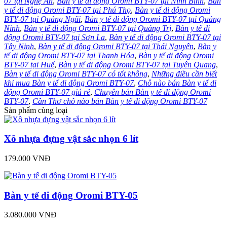
07 tại Nghệ An
,
Bàn y tế di động Oromi BTY-07 tại Ninh Bình
,
Bàn
y tế di động Oromi BTY-07 tại Phú Thọ
,
Bàn y tế di động Oromi
BTY-07 tại Quảng Ngãi
,
Bàn y tế di động Oromi BTY-07 tại Quảng
Ninh
,
Bàn y tế di động Oromi BTY-07 tại Quảng Trị
,
Bàn y tế di
động Oromi BTY-07 tại Sơn La
,
Bàn y tế di động Oromi BTY-07 tại
Tây Ninh
,
Bàn y tế di động Oromi BTY-07 tại Thái Nguyên
,
Bàn y
tế di động Oromi BTY-07 tại Thanh Hóa
,
Bàn y tế di động Oromi
BTY-07 tại Huế
,
Bàn y tế di động Oromi BTY-07 tại Tuyên Quang
,
Bàn y tế di động Oromi BTY-07 có tốt không
,
Những điều cần biết
khi mua Bàn y tế di động Oromi BTY-07
,
Chỗ nào bán Bàn y tế di
động Oromi BTY-07 giá rẻ
,
Chuyên bán Bàn y tế di động Oromi
BTY-07
,
Cần Thơ chỗ nào bán Bàn y tế di động Oromi BTY-07
Sản phẩm cùng loại
Xô nhựa đựng vật sắc nhọn 6 lít
179.000 VNĐ
Bàn y tế di động Oromi BTY-05
3.080.000 VNĐ