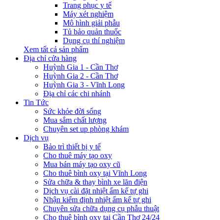
Trang phục y tế
Máy xét nghiệm
Mô hình giải phẫu
Tủ bảo quản thuốc
Dụng cụ thí nghiệm
Xem tất cả sản phẩm
Địa chỉ cửa hàng
Huỳnh Gia 1 - Cần Thơ
Huỳnh Gia 2 - Cần Thơ
Huỳnh Gia 3 - Vĩnh Long
Địa chỉ các chi nhánh
Tin Tức
Sức khỏe đời sống
Mua sắm chất lượng
Chuyên set up phòng khám
Dịch vụ
Bảo trì thiết bị y tế
Cho thuê máy tạo oxy
Mua bán máy tạo oxy cũ
Cho thuê bình oxy tại Vĩnh Long
Sửa chữa & thay bình xe lăn điện
Dịch vụ cài đặt nhiệt ẩm kế tự ghi
Nhận kiểm định nhiệt ẩm kế tự ghi
Chuyên sửa chữa dụng cụ phẫu thuật
Cho thuê bình oxy tại Cần Thơ 24/24