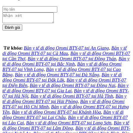
Từ khóa:
Bàn y tế di động Oromi BTY-07 tại An Giang
,
Bàn y tế
di động Oromi BTY-07 tại Cà Mau
,
Bàn y tế di động Oromi BTY-07
tại Cần Thơ
,
Bàn y tế di động Oromi BTY-07 tại Đồng Tháp
,
Bàn y
tế di động Oromi BTY-07 tại Bắc Ninh
,
Bàn y tế di động Oromi
BTY-07 tại Vĩnh Long
,
Bàn y tế di động Oromi BTY-07 tại Cao
Bằng
,
Bàn y tế di động Oromi BTY-07 tại Đà Nẵng
,
Bàn y tế di
động Oromi BTY-07 tại Đắk Lắk
,
Bàn y tế di động Oromi BTY-07
tại Điện Biên
,
Bàn y tế di động Oromi BTY-07 tại Đồng Nai
,
Bàn y
tế di động Oromi BTY-07 tại Gia Lai
,
Bàn y tế di động Oromi BTY-
07 tại Hà Nội
,
Bàn y tế di động Oromi BTY-07 tại Hà Tĩnh
,
Bàn y
tế di động Oromi BTY-07 tại Hải Phòng
,
Bàn y tế di động Oromi
BTY-07 tại Hồ Chí Minh
,
Bàn y tế di động Oromi BTY-07 tại Hưng
Yên
,
Bàn y tế di động Oromi BTY-07 tại Khánh Hòa
,
Bàn y tế di
động Oromi BTY-07 tại Lai Châu
,
Bàn y tế di động Oromi BTY-07
tại Lào Cai
,
Bàn y tế di động Oromi BTY-07 tại Lạng Sơn
,
Bàn y tế
di động Oromi BTY-07 tại Lâm Đồng
,
Bàn y tế di động Oromi BTY-