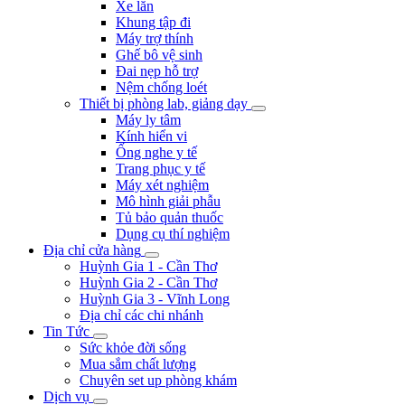
Xe lăn
Khung tập đi
Máy trợ thính
Ghế bô vệ sinh
Đai nẹp hỗ trợ
Nệm chống loét
Thiết bị phòng lab, giảng dạy
Máy ly tâm
Kính hiển vi
Ống nghe y tế
Trang phục y tế
Máy xét nghiệm
Mô hình giải phẫu
Tủ bảo quản thuốc
Dụng cụ thí nghiệm
Địa chỉ cửa hàng
Huỳnh Gia 1 - Cần Thơ
Huỳnh Gia 2 - Cần Thơ
Huỳnh Gia 3 - Vĩnh Long
Địa chỉ các chi nhánh
Tin Tức
Sức khỏe đời sống
Mua sắm chất lượng
Chuyên set up phòng khám
Dịch vụ