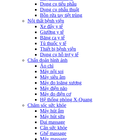
Dụng cụ tiểu phẫu
Dụng cụ phẫu thuật
Bồn rửa tay tiệt trùng
Nội thất bệnh viện
Xe đẩy y tế
Giường y tế
Băng ca y tế
Tủ thuốc y tế
Thiết bị bệnh viện
Dụng cụ hỗ trợ y tế
Chẩn đoán hình ảnh
Áo chì
Máy nội soi
Máy siêu âm
Máy đo loãng xương
Máy điện não
Máy đo điện cơ
Hệ thống phòng X-Quang
Chăm sóc sức khỏe
Máy hút ẩm
Máy hút sữa
Đai massage
Cân sức khỏe
Ghế massage
Máy massage