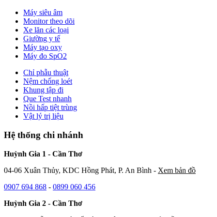
Máy siêu âm
Monitor theo dõi
Xe lăn các loại
Giường y tế
Máy tạo oxy
Máy đo SpO2
Chỉ phẫu thuật
Nệm chống loét
Khung tập đi
Que Test nhanh
Nồi hấp tiệt trùng
Vật lý trị liệu
Hệ thống chi nhánh
Huỳnh Gia 1 - Cần Thơ
04-06 Xuân Thủy, KDC Hồng Phát, P. An Bình -
Xem bản đồ
0907 694 868
-
0899 060 456
Huỳnh Gia 2 - Cần Thơ