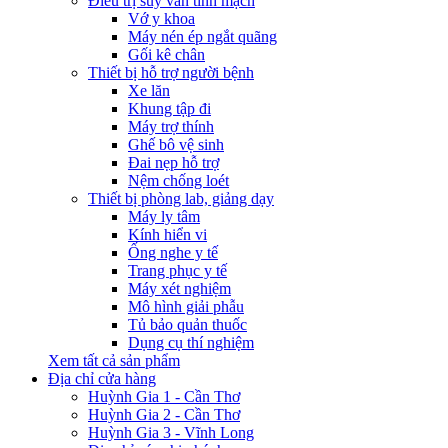
Điều trị suy van tĩnh mạch
Vớ y khoa
Máy nén ép ngắt quãng
Gối kê chân
Thiết bị hỗ trợ người bệnh
Xe lăn
Khung tập đi
Máy trợ thính
Ghế bô vệ sinh
Đai nẹp hỗ trợ
Nệm chống loét
Thiết bị phòng lab, giảng dạy
Máy ly tâm
Kính hiển vi
Ống nghe y tế
Trang phục y tế
Máy xét nghiệm
Mô hình giải phẫu
Tủ bảo quản thuốc
Dụng cụ thí nghiệm
Xem tất cả sản phẩm
Địa chỉ cửa hàng
Huỳnh Gia 1 - Cần Thơ
Huỳnh Gia 2 - Cần Thơ
Huỳnh Gia 3 - Vĩnh Long