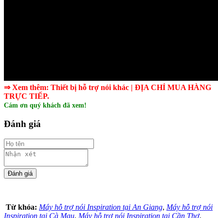
⇒ Xem thêm:
Thiết bị hỗ trợ nói khác
| ĐỊA CHỈ MUA HÀNG
TRỰC TIẾP.
Cám ơn quý khách đã xem!
Đánh giá
Từ khóa:
Máy hỗ trợ nói Inspiration tại An Giang
,
Máy hỗ trợ nói
Inspiration tại Cà Mau
,
Máy hỗ trợ nói Inspiration tại Cần Thơ
,