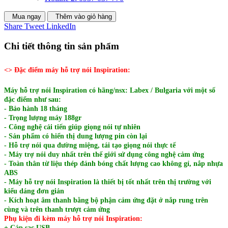
Mua ngay
Thêm vào giỏ hàng
Share
Tweet
LinkedIn
Chi tiết thông tin sản phẩm
<> Đặc điểm máy hỗ trợ nói Inspiration:
Máy hỗ trợ nói Inspiration có hãng/nsx: Labex / Bulgaria với một số
đặc điểm như sau:
- Bảo hành 18 tháng
- Trọng lượng máy 188gr
- Công nghệ cải tiến giúp giọng nói tự nhiên
- Sản phẩm có hiển thị dung lượng pin còn lại
- Hỗ trợ nói qua đường miệng, tái tạo giọng nói thực tế
- Máy trợ nói duy nhất trên thế giới sử dụng công nghệ cảm ứng
- Toàn thân từ liệu thép đánh bóng chất lượng cao không gỉ, nắp nhựa
ABS
- Máy hỗ trợ nói Inspiration là thiết bị tốt nhất trên thị trường với
kiểu dáng đơn giản
- Kích hoạt âm thanh bằng bộ phận cảm ứng đặt ở nắp rung trên
cùng và trên thanh trượt cảm ứng
Phụ kiện đi kèm máy hỗ trợ nói Inspiration:
+ Cáp sạc USB