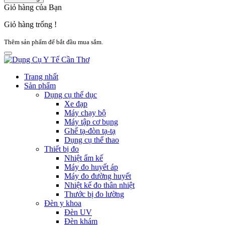
Giỏ hàng của Bạn
Giỏ hàng trống !
Thêm sản phẩm để bắt đầu mua sắm.
Trang nhất
Sản phẩm
Dụng cụ thể dục
Xe đạp
Máy chạy bộ
Máy tập cơ bụng
Ghế tạ-đòn tạ-tạ
Dụng cụ thể thao
Thiết bị đo
Nhiệt ẩm kế
Máy đo huyết áp
Máy đo đường huyết
Nhiệt kế đo thân nhiệt
Thước bị đo lường
Đèn y khoa
Đèn UV
Đèn khám