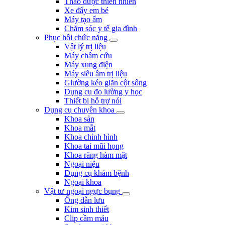
Thảo dược thiên nhiên
Xe đẩy em bé
Máy tạo ẩm
Chăm sóc y tế gia đình
Phục hồi chức năng
Vật lý trị liệu
Máy châm cứu
Máy xung điện
Máy siêu âm trị liệu
Giường kéo giãn cột sống
Dụng cụ đo lường y học
Thiết bị hỗ trợ nói
Dụng cụ chuyên khoa
Khoa sản
Khoa mắt
Khoa chỉnh hình
Khoa tai mũi họng
Khoa răng hàm mặt
Ngoại niệu
Dụng cụ khám bệnh
Ngoại khoa
Vật tư ngoại ngực bụng
Ống dẫn lưu
Kim sinh thiết
Clip cầm máu