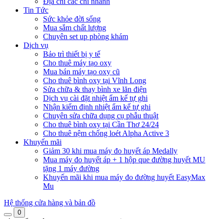
Địa chỉ các chi nhánh
Tin Tức
Sức khỏe đời sống
Mua sắm chất lượng
Chuyên set up phòng khám
Dịch vụ
Bảo trì thiết bị y tế
Cho thuê máy tạo oxy
Mua bán máy tạo oxy cũ
Cho thuê bình oxy tại Vĩnh Long
Sửa chữa & thay bình xe lăn điện
Dịch vụ cài đặt nhiệt ẩm kế tự ghi
Nhận kiểm định nhiệt ẩm kế tự ghi
Chuyên sửa chữa dụng cụ phẫu thuật
Cho thuê bình oxy tại Cần Thơ 24/24
Cho thuê nệm chống loét Alpha Active 3
Khuyến mãi
Giảm 30 khi mua máy đo huyết áp Medally
Mua máy đo huyết áp + 1 hộp que đường huyết MU
tặng 1 máy đường
Khuyến mãi khi mua máy đo đường huyết EasyMax
Mu
Hệ thống cửa hàng và bản đồ
0