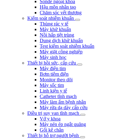
Sonde ngoại khoa
Hậu môn nhân tạo
Chăm sóc vết thương
Kiểm soát nhiễm khuẩn
Thùng rác y tế
Máy khử khuẩn
Nồi hấp tiệt trùng
Dung dịch khử khuẩn
Test kiểm soát nhiễm khuẩn
Máy giặt công nghiệp
Máy sinh học
Thiết bị hồi sức, cấp cứu
Máy điện tim
Bơm tiêm điện
Monitor theo dõi
Máy sốc tim
Linh kiện y tế
Catheter tĩnh mạch
Máy làm ấm bệnh nhân
Máy rửa dạ dày cấp cứu
Điều trị suy van tĩnh mạch
Vớ y khoa
Máy nén ép ngắt quãng
Gối kê chân
Thiết bị hỗ trợ người bệnh