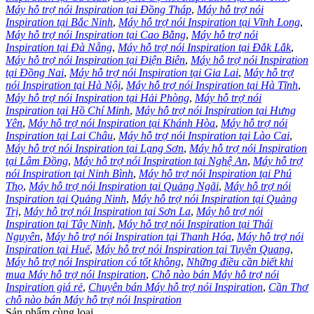
Máy hỗ trợ nói Inspiration tại Đồng Tháp
,
Máy hỗ trợ nói
Inspiration tại Bắc Ninh
,
Máy hỗ trợ nói Inspiration tại Vĩnh Long
,
Máy hỗ trợ nói Inspiration tại Cao Bằng
,
Máy hỗ trợ nói
Inspiration tại Đà Nẵng
,
Máy hỗ trợ nói Inspiration tại Đắk Lắk
,
Máy hỗ trợ nói Inspiration tại Điện Biên
,
Máy hỗ trợ nói Inspiration
tại Đồng Nai
,
Máy hỗ trợ nói Inspiration tại Gia Lai
,
Máy hỗ trợ
nói Inspiration tại Hà Nội
,
Máy hỗ trợ nói Inspiration tại Hà Tĩnh
,
Máy hỗ trợ nói Inspiration tại Hải Phòng
,
Máy hỗ trợ nói
Inspiration tại Hồ Chí Minh
,
Máy hỗ trợ nói Inspiration tại Hưng
Yên
,
Máy hỗ trợ nói Inspiration tại Khánh Hòa
,
Máy hỗ trợ nói
Inspiration tại Lai Châu
,
Máy hỗ trợ nói Inspiration tại Lào Cai
,
Máy hỗ trợ nói Inspiration tại Lạng Sơn
,
Máy hỗ trợ nói Inspiration
tại Lâm Đồng
,
Máy hỗ trợ nói Inspiration tại Nghệ An
,
Máy hỗ trợ
nói Inspiration tại Ninh Bình
,
Máy hỗ trợ nói Inspiration tại Phú
Thọ
,
Máy hỗ trợ nói Inspiration tại Quảng Ngãi
,
Máy hỗ trợ nói
Inspiration tại Quảng Ninh
,
Máy hỗ trợ nói Inspiration tại Quảng
Trị
,
Máy hỗ trợ nói Inspiration tại Sơn La
,
Máy hỗ trợ nói
Inspiration tại Tây Ninh
,
Máy hỗ trợ nói Inspiration tại Thái
Nguyên
,
Máy hỗ trợ nói Inspiration tại Thanh Hóa
,
Máy hỗ trợ nói
Inspiration tại Huế
,
Máy hỗ trợ nói Inspiration tại Tuyên Quang
,
Máy hỗ trợ nói Inspiration có tốt không
,
Những điều cần biết khi
mua Máy hỗ trợ nói Inspiration
,
Chỗ nào bán Máy hỗ trợ nói
Inspiration giá rẻ
,
Chuyên bán Máy hỗ trợ nói Inspiration
,
Cần Thơ
chỗ nào bán Máy hỗ trợ nói Inspiration
Sản phẩm cùng loại