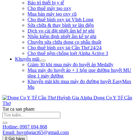
Bảo trì thiết bị y tế
Cho thuê máy tạo oxy
Mua bán máy tạo oxy cũ
Cho thuê bình oxy tại Vĩnh Long
Sửa chữa & thay bình xe lăn điện
Dịch vụ cài đặt nhiệt ẩm kế tự ghi
Nhận kiểm định nhiệt ẩm kế tự ghi
Chuyên sửa chữa dụng cụ phẫu thuật
Cho thuê bình oxy tại Cần Thơ 24/24
Cho thuê nệm chống loét Alpha Active 3
Khuyến mãi
Giảm 30 khi mua máy đo huyết áp Medally
Mua máy đo huyết áp + 1 hộp que đường huyết MU
tặng 1 máy đường
Khuyến mãi khi mua máy đo đường huyết EasyMax
Mu
Huỳnh Gia Alpha
Dụng Cụ Y Tế Cần
Thơ
Tat ca san pham
Hotline:
0907 694 868
Email:
huynhgiact65@gmail.com
0
Giỏ hàng