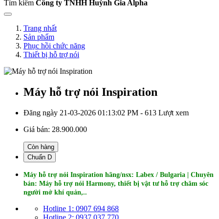
Tìm kiếm
Công ty TNHH Huỳnh Gia Alpha
Trang nhất
Sản phẩm
Phục hồi chức năng
Thiết bị hỗ trợ nói
Máy hỗ trợ nói Inspiration
Đăng ngày 21-03-2026 01:13:02 PM - 613 Lượt xem
Giá bán:
28.900.000
Còn hàng
Chuẩn D
Máy hỗ trợ nói Inspiration hãng/nsx: Labex / Bulgaria | Chuyên
bán: Máy hỗ trợ nói Harmony, thiết bị vật tư hỗ trợ chăm sóc
người mở khí quản,..
Hotline 1: 0907 694 868
Hotline 2: 0937 037 770