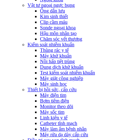
Vật tư ngoại ngực bụng
Ống dẫn lưu
Kim sinh thiết
Clip cầm máu
Sonde ngoại khoa
Hậu môn nhân tạo
Chăm sóc vết thương
Kiểm soát nhiễm khuẩn
Thùng rác y tế
Máy khử khuẩn
Nồi hấp tiệt trùng
Dung dịch khử khuẩn
Test kiểm soát nhiễm khuẩn
Máy giặt công nghiệp
Máy sinh học
Thiết bị hồi sức, cấp cứu
Máy điện tim
Bơm tiêm điện
Monitor theo dõi
Máy sốc tim
Linh kiện y tế
Catheter tĩnh mạch
Máy làm ấm bệnh nhân
Máy rửa dạ dày cấp cứu