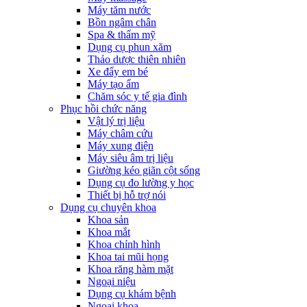
Máy tăm nước
Bồn ngâm chân
Spa & thẩm mỹ
Dụng cụ phun xăm
Thảo dược thiên nhiên
Xe đẩy em bé
Máy tạo ẩm
Chăm sóc y tế gia đình
Phục hồi chức năng
Vật lý trị liệu
Máy châm cứu
Máy xung điện
Máy siêu âm trị liệu
Giường kéo giãn cột sống
Dụng cụ đo lường y học
Thiết bị hỗ trợ nói
Dụng cụ chuyên khoa
Khoa sản
Khoa mắt
Khoa chỉnh hình
Khoa tai mũi họng
Khoa răng hàm mặt
Ngoại niệu
Dụng cụ khám bệnh
Ngoại khoa