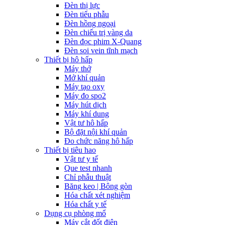
Đèn thị lực
Đèn tiểu phẫu
Đèn hồng ngoại
Đèn chiếu trị vàng da
Đèn đọc phim X-Quang
Đèn soi vein tĩnh mạch
Thiết bị hô hấp
Máy thở
Mở khí quản
Máy tạo oxy
Máy đo spo2
Máy hút dịch
Máy khí dung
Vật tư hô hấp
Bộ đặt nội khí quản
Đo chức năng hô hấp
Thiết bị tiêu hao
Vật tư y tế
Que test nhanh
Chỉ phẫu thuật
Băng keo | Bông gòn
Hóa chất xét nghiệm
Hóa chất y tế
Dụng cụ phòng mổ
Máy cắt đốt điện