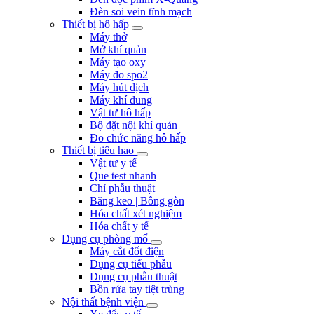
Đèn soi vein tĩnh mạch
Thiết bị hô hấp
Máy thở
Mở khí quản
Máy tạo oxy
Máy đo spo2
Máy hút dịch
Máy khí dung
Vật tư hô hấp
Bộ đặt nội khí quản
Đo chức năng hô hấp
Thiết bị tiêu hao
Vật tư y tế
Que test nhanh
Chỉ phẫu thuật
Băng keo | Bông gòn
Hóa chất xét nghiệm
Hóa chất y tế
Dụng cụ phòng mổ
Máy cắt đốt điện
Dụng cụ tiểu phẫu
Dụng cụ phẫu thuật
Bồn rửa tay tiệt trùng
Nội thất bệnh viện