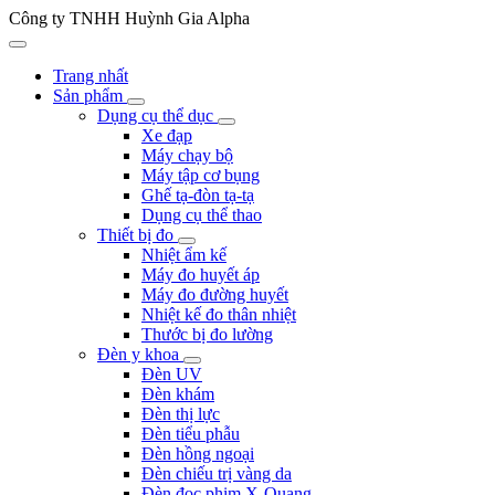
Công ty TNHH Huỳnh Gia Alpha
Trang nhất
Sản phẩm
Dụng cụ thể dục
Xe đạp
Máy chạy bộ
Máy tập cơ bụng
Ghế tạ-đòn tạ-tạ
Dụng cụ thể thao
Thiết bị đo
Nhiệt ẩm kế
Máy đo huyết áp
Máy đo đường huyết
Nhiệt kế đo thân nhiệt
Thước bị đo lường
Đèn y khoa
Đèn UV
Đèn khám
Đèn thị lực
Đèn tiểu phẫu
Đèn hồng ngoại
Đèn chiếu trị vàng da
Đèn đọc phim X-Quang