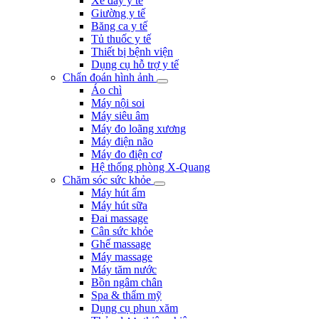
Xe đẩy y tế
Giường y tế
Băng ca y tế
Tủ thuốc y tế
Thiết bị bệnh viện
Dụng cụ hỗ trợ y tế
Chẩn đoán hình ảnh
Áo chì
Máy nội soi
Máy siêu âm
Máy đo loãng xương
Máy điện não
Máy đo điện cơ
Hệ thống phòng X-Quang
Chăm sóc sức khỏe
Máy hút ẩm
Máy hút sữa
Đai massage
Cân sức khỏe
Ghế massage
Máy massage
Máy tăm nước
Bồn ngâm chân
Spa & thẩm mỹ
Dụng cụ phun xăm