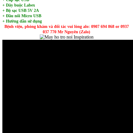
+ Dây buộc Labex
+ Bộ sạc USB 5V 2A
+ Đầu nối Micro USB
+ Hướng dẫn sử dụng
Bệnh viện, phòng khám và đối tác vui lòng alo: 0907 694 868 or 0937
037 770 Mr Nguyên (Zalo)