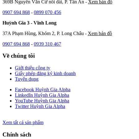
369B Nguyễn Văn Cừ nối dài, P. Tân An -
Xem bản đồ
0907 694 868
-
0899 070 456
Huỳnh Gia 3 - Vĩnh Long
37A Phạm Hùng, Khóm 2, P. Long Châu -
Xem bản đồ
0907 694 868
-
0939 310 467
Về chúng tôi
Giới thiệu công ty
Giấy phép đăng ký kinh doanh
Tuyển dụng
Facebook Huỳnh Gia Alpha
LinkedIn Huỳnh Gia Alpha
YouTube Huỳnh Gia Alpha
Twitter Huỳnh Gia Alpha
Xem tất cả sản phẩm
Chính sách