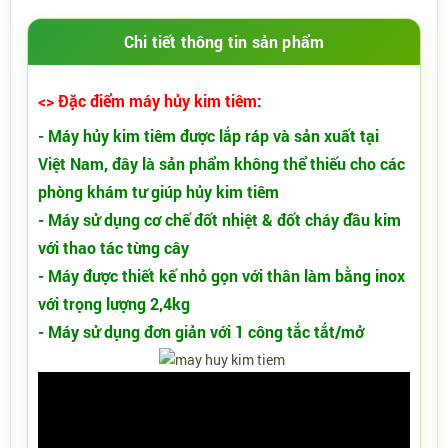
Chi tiết thông tin sản phẩm
<> Đặc điểm máy hủy kim tiêm:
- Máy hủy kim tiêm được lắp ráp và sản xuất tại
Việt Nam, đây là sản phẩm không thể thiếu cho các
phòng khám tư giúp hủy kim tiêm
- Máy sử dụng cơ chế đốt nhiệt & đốt cháy đầu kim
với thao tác từng cây
- Máy được thiết kế nhỏ gọn với thân làm bằng inox
với trọng lượng 2,4kg
- Máy sử dụng đơn giản với 1 công tắc tắt/mở