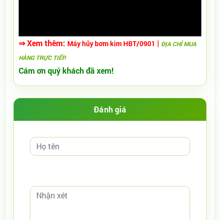
⇒
X
em thêm:
|
Máy hủy bơm kim HBT/0901
ĐỊA CHỈ MUA
HÀNG TRỰC TIẾP.
Cám ơn quý khách đã xem!
Đánh giá