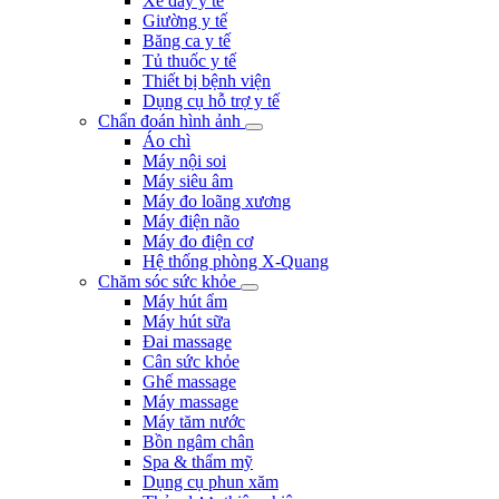
Xe đẩy y tế
Giường y tế
Băng ca y tế
Tủ thuốc y tế
Thiết bị bệnh viện
Dụng cụ hỗ trợ y tế
Chẩn đoán hình ảnh
Áo chì
Máy nội soi
Máy siêu âm
Máy đo loãng xương
Máy điện não
Máy đo điện cơ
Hệ thống phòng X-Quang
Chăm sóc sức khỏe
Máy hút ẩm
Máy hút sữa
Đai massage
Cân sức khỏe
Ghế massage
Máy massage
Máy tăm nước
Bồn ngâm chân
Spa & thẩm mỹ
Dụng cụ phun xăm