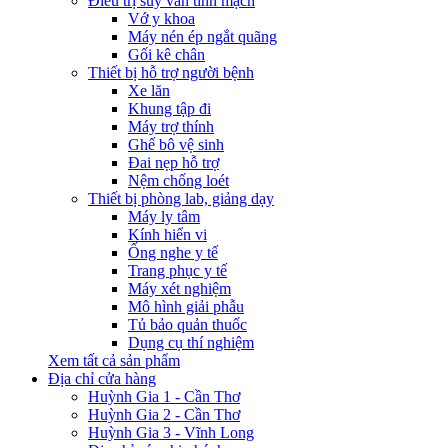
Điều trị suy van tĩnh mạch
Vớ y khoa
Máy nén ép ngắt quãng
Gối kê chân
Thiết bị hỗ trợ người bệnh
Xe lăn
Khung tập đi
Máy trợ thính
Ghế bô vệ sinh
Đai nẹp hỗ trợ
Nệm chống loét
Thiết bị phòng lab, giảng dạy
Máy ly tâm
Kính hiển vi
Ống nghe y tế
Trang phục y tế
Máy xét nghiệm
Mô hình giải phẫu
Tủ bảo quản thuốc
Dụng cụ thí nghiệm
Xem tất cả sản phẩm
Địa chỉ cửa hàng
Huỳnh Gia 1 - Cần Thơ
Huỳnh Gia 2 - Cần Thơ
Huỳnh Gia 3 - Vĩnh Long