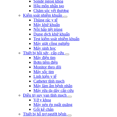
Sonde ngoại khoa
Hậu môn nhân tạo
Chăm sóc vết thương
Kiểm soát nhiễm khuẩn
Thùng rác y tế
Máy khử khuẩn
Nồi hấp tiệt trùng
Dung dịch khử khuẩn
Test kiểm soát nhiễm khuẩn
Máy giặt công nghiệp
Máy sinh học
Thiết bị hồi sức, cấp cứu
Máy điện tim
Bơm tiêm điện
Monitor theo dõi
Máy sốc tim
Linh kiện y tế
Catheter tĩnh mạch
Máy làm ấm bệnh nhân
Máy rửa dạ dày cấp cứu
Điều trị suy van tĩnh mạch
Vớ y khoa
Máy nén ép ngắt quãng
Gối kê chân
Thiết bị hỗ trợ người bệnh