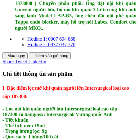
1873000 | Chuyên phân phối: Ống đặt nội khí quản
Univent người lớn, bộ nội khí quản 3 lưỡi cong khó ánh
sáng lạnh Model LAP-B3, ống chèn đặt nội phế quản
Tappa endo blocker, máy hỗ trợ nói Labex Comfort cho
người MKQ,.
Hotline 1: 0907 694 868
Hotline 2: 0937 037 770
Mua ngay
Thêm vào giỏ hàng
Share
Tweet
LinkedIn
Chi tiết thông tin sản phẩm
I.
Đặc điểm lọc mở khí quản người lớn Intersurgical loại cao
cấp 187300:
- Lọc mở khí quản người lớn Intersurgical loại cao cấp
187300 có hãng/nsx:
Intersurgical/
Vương quốc Anh
- Tiệt khuẩn
- Thể tích nén: 19ml
- Trọng lượng lọc: 9g
- Quy cách: Thùng/100 cái