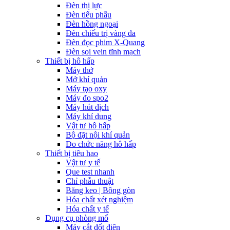
Đèn thị lực
Đèn tiểu phẫu
Đèn hồng ngoại
Đèn chiếu trị vàng da
Đèn đọc phim X-Quang
Đèn soi vein tĩnh mạch
Thiết bị hô hấp
Máy thở
Mở khí quản
Máy tạo oxy
Máy đo spo2
Máy hút dịch
Máy khí dung
Vật tư hô hấp
Bộ đặt nội khí quản
Đo chức năng hô hấp
Thiết bị tiêu hao
Vật tư y tế
Que test nhanh
Chỉ phẫu thuật
Băng keo | Bông gòn
Hóa chất xét nghiệm
Hóa chất y tế
Dụng cụ phòng mổ
Máy cắt đốt điện