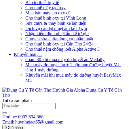
Bảo trì thiết bị y tế
Cho thuê máy tạo oxy
Mua bán máy tạo oxy cũ
Cho thuê bình oxy tại Vĩnh Long
Sửa chữa & thay bình xe lăn điện
Dịch vụ cài đặt nhiệt ẩm kế tự ghi
Nhận kiểm định nhiệt ẩm kế tự ghi
Chuyên sửa chữa dụng cụ phẫu thuật
Cho thuê bình oxy tại Cần Thơ 24/24
Cho thuê nệm chống loét Alpha Active 3
Khuyến mãi
Giảm 30 khi mua máy đo huyết áp Medally
Mua máy đo huyết áp + 1 hộp que đường huyết MU
tặng 1 máy đường
Khuyến mãi khi mua máy đo đường huyết EasyMax
Mu
Huỳnh Gia Alpha
Dụng Cụ Y Tế Cần
Thơ
Tat ca san pham
Hotline:
0907 694 868
Email:
huynhgiact65@gmail.com
0
Giỏ hàng