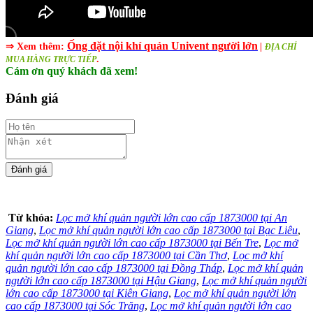
Ống đặt nội khí quản Univent người lớn
⇒ Xem thêm:
|
ĐỊA CHỈ
.
MUA HÀNG TRỰC TIẾP
Cám ơn quý khách đã xem!
Đánh giá
Từ khóa:
Lọc mở khí quản người lớn cao cấp 1873000 tại An
Giang
,
Lọc mở khí quản người lớn cao cấp 1873000 tại Bạc Liêu
,
Lọc mở khí quản người lớn cao cấp 1873000 tại Bến Tre
,
Lọc mở
khí quản người lớn cao cấp 1873000 tại Cần Thơ
,
Lọc mở khí
quản người lớn cao cấp 1873000 tại Đồng Tháp
,
Lọc mở khí quản
người lớn cao cấp 1873000 tại Hậu Giang
,
Lọc mở khí quản người
lớn cao cấp 1873000 tại Kiên Giang
,
Lọc mở khí quản người lớn
cao cấp 1873000 tại Sóc Trăng
,
Lọc mở khí quản người lớn cao