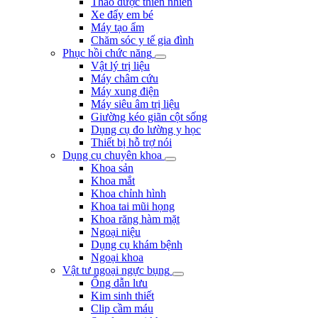
Thảo dược thiên nhiên
Xe đẩy em bé
Máy tạo ẩm
Chăm sóc y tế gia đình
Phục hồi chức năng
Vật lý trị liệu
Máy châm cứu
Máy xung điện
Máy siêu âm trị liệu
Giường kéo giãn cột sống
Dụng cụ đo lường y học
Thiết bị hỗ trợ nói
Dụng cụ chuyên khoa
Khoa sản
Khoa mắt
Khoa chỉnh hình
Khoa tai mũi họng
Khoa răng hàm mặt
Ngoại niệu
Dụng cụ khám bệnh
Ngoại khoa
Vật tư ngoại ngực bụng
Ống dẫn lưu
Kim sinh thiết
Clip cầm máu