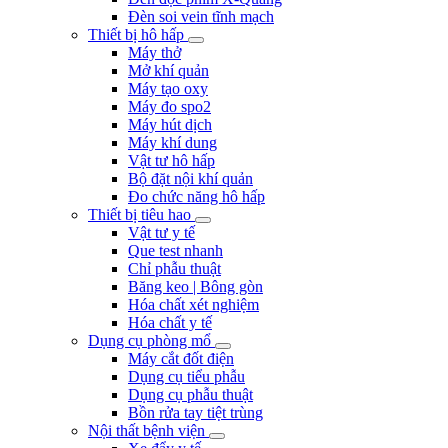
Đèn soi vein tĩnh mạch
Thiết bị hô hấp
Máy thở
Mở khí quản
Máy tạo oxy
Máy đo spo2
Máy hút dịch
Máy khí dung
Vật tư hô hấp
Bộ đặt nội khí quản
Đo chức năng hô hấp
Thiết bị tiêu hao
Vật tư y tế
Que test nhanh
Chỉ phẫu thuật
Băng keo | Bông gòn
Hóa chất xét nghiệm
Hóa chất y tế
Dụng cụ phòng mổ
Máy cắt đốt điện
Dụng cụ tiểu phẫu
Dụng cụ phẫu thuật
Bồn rửa tay tiệt trùng
Nội thất bệnh viện