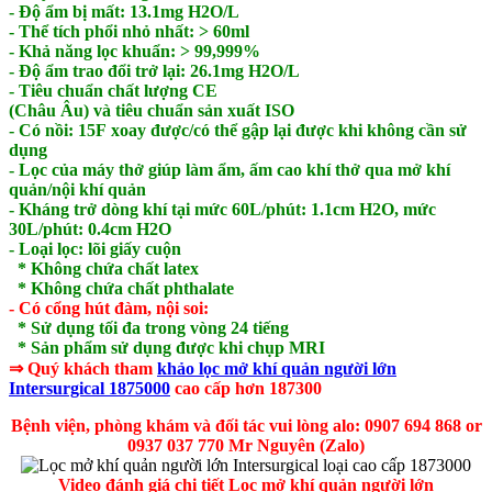
- Độ ẩm bị mất: 13.1mg H2O/L
- Thể tích phổi nhỏ nhất: > 60ml
- Khả năng lọc khuẩn: > 99,999%
- Độ ẩm trao đổi trở lại: 26.1mg H2O/L
- Tiêu chuẩn chất lượng CE
(Châu Âu) và tiêu chuẩn sản xuất ISO
- Có nồi: 15F xoay được/có thể gập lại được khi không cần sử
dụng
- Lọc của máy thở giúp làm ẩm, ấm cao khí thở qua mở khí
quản/nội khí quản
- Kháng trở dòng khí tại mức 60L/phút: 1.1cm H2O, mức
30L/phút: 0.4cm H2O
- Loại lọc: lõi giấy cuộn
* Không chứa chất latex
* Không chứa chất phthalate
- Có cổng hút đàm, nội soi:
* Sử dụng tối đa trong vòng 24 tiếng
* Sản phẩm sử dụng được khi chụp MRI
⇒ Quý khách tham
khảo lọc mở khí quản người lớn
Intersurgical 1875000
cao cấp hơn 187300
Bệnh viện, phòng khám và đối tác vui lòng alo: 0907 694 868 or
0937 037 770 Mr Nguyên (Zalo)
Video đánh giá chi tiết Lọc mở khí quản người lớn