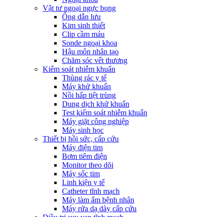
Vật tư ngoại ngực bụng
Ống dẫn lưu
Kim sinh thiết
Clip cầm máu
Sonde ngoại khoa
Hậu môn nhân tạo
Chăm sóc vết thương
Kiểm soát nhiễm khuẩn
Thùng rác y tế
Máy khử khuẩn
Nồi hấp tiệt trùng
Dung dịch khử khuẩn
Test kiểm soát nhiễm khuẩn
Máy giặt công nghiệp
Máy sinh học
Thiết bị hồi sức, cấp cứu
Máy điện tim
Bơm tiêm điện
Monitor theo dõi
Máy sốc tim
Linh kiện y tế
Catheter tĩnh mạch
Máy làm ấm bệnh nhân
Máy rửa dạ dày cấp cứu