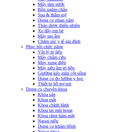
Máy tăm nước
Bồn ngâm chân
Spa & thẩm mỹ
Dụng cụ phun xăm
Thảo dược thiên nhiên
Xe đẩy em bé
Máy tạo ẩm
Chăm sóc y tế gia đình
Phục hồi chức năng
Vật lý trị liệu
Máy châm cứu
Máy xung điện
Máy siêu âm trị liệu
Giường kéo giãn cột sống
Dụng cụ đo lường y học
Thiết bị hỗ trợ nói
Dụng cụ chuyên khoa
Khoa sản
Khoa mắt
Khoa chỉnh hình
Khoa tai mũi họng
Khoa răng hàm mặt
Ngoại niệu
Dụng cụ khám bệnh
Ngoại khoa