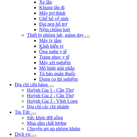
Xe lăn
Khung tập đi
Máy trợ thính
Ghế bô vệ sinh
Đai nẹp hỗ trợ
Nệm chống loét
Thiết bị phòng lab, giảng dạy
Máy ly tâm
Kính hiển vi
Ống nghe y tế
Trang phục y tế
Máy xét nghiệm
Mô hình giải phẫu
Tủ bảo quản thuốc
Dụng cụ thí nghiệm
Địa chỉ cửa hàng
Huỳnh Gia 1 - Cần Thơ
Huỳnh Gia 2 - Cần Thơ
Huỳnh Gia 3 - Vĩnh Long
Địa chỉ các chi nhánh
Tin Tức
Sức khỏe đời sống
Mua sắm chất lượng
Chuyên set up phòng khám
Dịch vụ