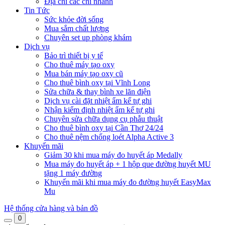
Địa chỉ các chi nhánh
Tin Tức
Sức khỏe đời sống
Mua sắm chất lượng
Chuyên set up phòng khám
Dịch vụ
Bảo trì thiết bị y tế
Cho thuê máy tạo oxy
Mua bán máy tạo oxy cũ
Cho thuê bình oxy tại Vĩnh Long
Sửa chữa & thay bình xe lăn điện
Dịch vụ cài đặt nhiệt ẩm kế tự ghi
Nhận kiểm định nhiệt ẩm kế tự ghi
Chuyên sửa chữa dụng cụ phẫu thuật
Cho thuê bình oxy tại Cần Thơ 24/24
Cho thuê nệm chống loét Alpha Active 3
Khuyến mãi
Giảm 30 khi mua máy đo huyết áp Medally
Mua máy đo huyết áp + 1 hộp que đường huyết MU
tặng 1 máy đường
Khuyến mãi khi mua máy đo đường huyết EasyMax
Mu
Hệ thống cửa hàng và bản đồ
0