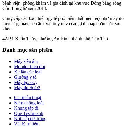
bệnh viện, phòng khám và gia đình tại khu vực Đồng bằng sông
Cửu Long từ năm 2013.
Cung cấp các loại thiết bị y tế phổ biến nhất hiện nay như máy đo
huyết áp, máy siêu âm, vật tư y tế và các giải pháp chăm sóc sức
khỏe.
4AB1 Xuân Thủy, phường An Bình, thành phố Cần Thơ
Danh mục sản phẩm
Máy siêu âm
Monitor theo dõi
Xe lăn các loại
Giường y tế
Máy tạo oxy
Máy đo SpO2
Chỉ phẫu thuật
Nệm chống loét
Khung tập đi
Que Test nhanh
Nồi hấp tiệt trùng
Vật lý trị liệu