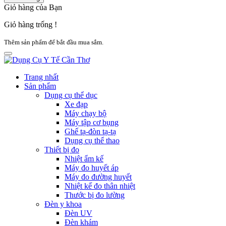
Giỏ hàng của Bạn
Giỏ hàng trống !
Thêm sản phẩm để bắt đầu mua sắm.
Trang nhất
Sản phẩm
Dụng cụ thể dục
Xe đạp
Máy chạy bộ
Máy tập cơ bụng
Ghế tạ-đòn tạ-tạ
Dụng cụ thể thao
Thiết bị đo
Nhiệt ẩm kế
Máy đo huyết áp
Máy đo đường huyết
Nhiệt kế đo thân nhiệt
Thước bị đo lường
Đèn y khoa
Đèn UV
Đèn khám