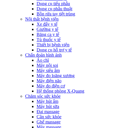
Dụng cụ tiểu phẫu
Dụng cụ phẫu thuật
Bồn rửa tay tiệt trùng
Nội thất bệnh viện
Xe đẩy y tế
Giường y tế
Băng ca y tế
Tủ thuốc y tế
Thiết bị bệnh viện
Dụng cụ hỗ trợ y tế
Chẩn đoán hình ảnh
Áo chì
Máy nội soi
Máy siêu âm
Máy đo loãng xương
Máy điện não
Máy đo điện cơ
Hệ thống phòng X-Quang
Chăm sóc sức khỏe
Máy hút ẩm
Máy hút sữa
Đai massage
Cân sức khỏe
Ghế massage
Máy massage