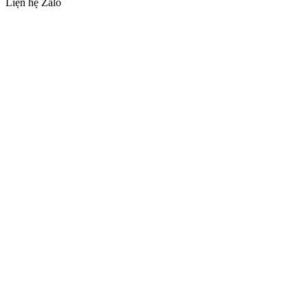
Liện hệ Zalo