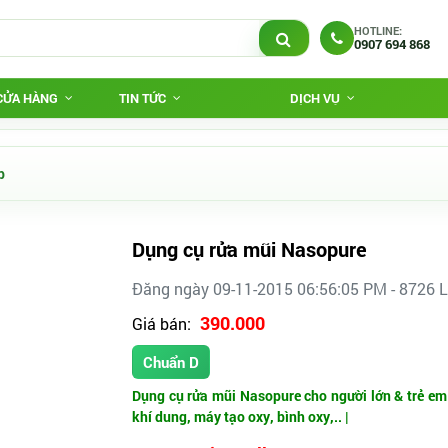
HOTLINE:
0907 694 868
 CỬA HÀNG
TIN TỨC
DỊCH VỤ
p
Dụng cụ rửa mũi Nasopure
Đăng ngày 09-11-2015 06:56:05 PM - 8726 
390.000
Giá bán:
Chuẩn D
Dụng cụ rửa mũi Nasopure cho người lớn & trẻ em
khí dung, máy tạo oxy, bình oxy,.. |