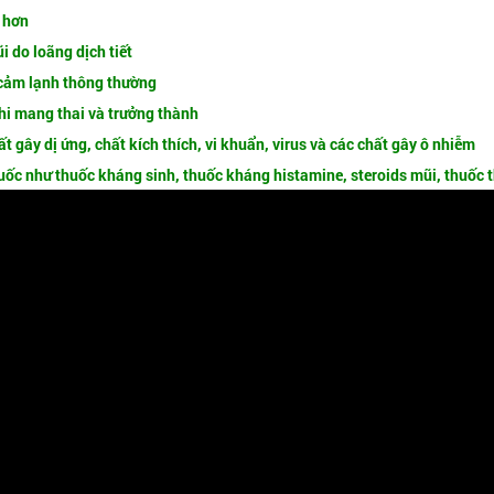
i hơn
 do loãng dịch tiết
 cảm lạnh thông thường
hi mang thai và trưởng thành
t gây dị ứng, chất kích thích, vi khuẩn, virus và các chất gây ô nhiễm
huốc như thuốc kháng sinh, thuốc kháng histamine, steroids mũi, thuốc