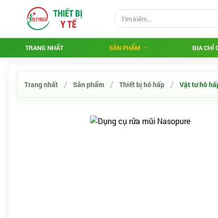
TRANG NHẤT
SẢN PHẨM
ĐỊA CHỈ
Trang nhất
Sản phẩm
Thiết bị hô hấp
Vật tư hô hấ