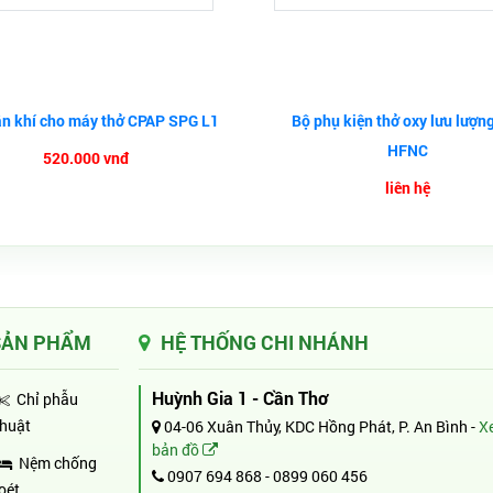
n khí cho máy thở CPAP SPG L1
Bộ phụ kiện thở oxy lưu lượn
HFNC
520.000 vnđ
liên hệ
SẢN PHẨM
HỆ THỐNG CHI NHÁNH
Huỳnh Gia 1 - Cần Thơ
Chỉ phẫu
thuật
04-06 Xuân Thủy, KDC Hồng Phát, P. An Bình -
X
bản đồ
Nệm chống
0907 694 868
-
0899 060 456
loét