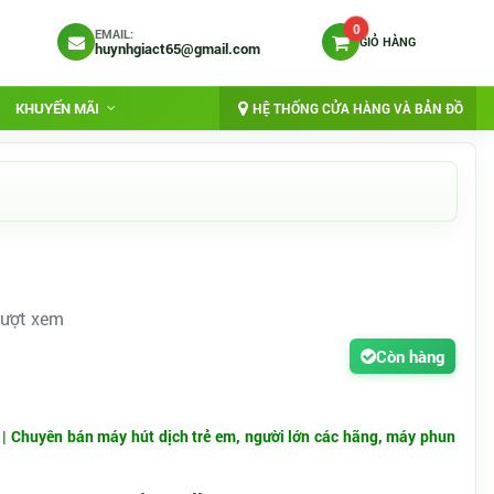
0
EMAIL:
GIỎ HÀNG
huynhgiact65@gmail.com
KHUYẾN MÃI
HỆ THỐNG CỬA HÀNG VÀ BẢN ĐỒ
Lượt xem
Còn hàng
 |
Chuyên bán máy hút dịch trẻ em, người lớn các hãng, máy phun