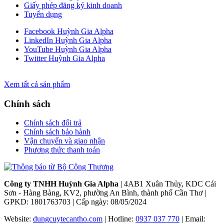
Giấy phép đăng ký kinh doanh
Tuyển dụng
Facebook Huỳnh Gia Alpha
LinkedIn Huỳnh Gia Alpha
YouTube Huỳnh Gia Alpha
Twitter Huỳnh Gia Alpha
Xem tất cả sản phẩm
Chính sách
Chính sách đổi trả
Chính sách bảo hành
Vận chuyển và giao nhận
Phương thức thanh toán
Công ty TNHH Huỳnh Gia Alpha
| 4AB1 Xuân Thủy, KDC Cái
Sơn - Hàng Bàng, KV2, phường An Bình, thành phố Cần Thơ |
GPKD: 1801763703 | Cấp ngày: 08/05/2024
Website:
dungcuytecantho.com
| Hotline:
0937 037 770
| Email: