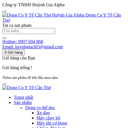
Công ty TNHH Huỳnh Gia Alpha
Huỳnh Gia Alpha
Dụng Cụ Y Tế Cần
Thơ
Tat ca san pham
Hotline:
0907 694 868
Email:
huynhgiact65@gmail.com
0
Giỏ hàng
Giỏ hàng của Bạn
Giỏ hàng trống !
Thêm sản phẩm để bắt đầu mua sắm.
Trang nhất
Sản phẩm
Dụng cụ thể dục
Xe đạp
Máy chạy bộ
Máy tập cơ bụng