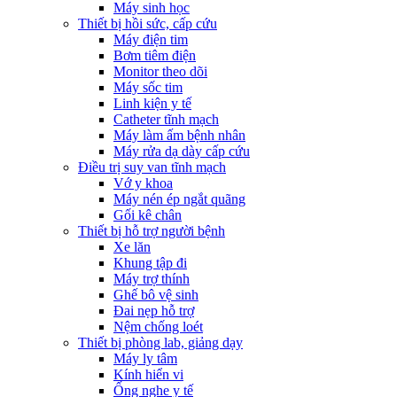
Máy sinh học
Thiết bị hồi sức, cấp cứu
Máy điện tim
Bơm tiêm điện
Monitor theo dõi
Máy sốc tim
Linh kiện y tế
Catheter tĩnh mạch
Máy làm ấm bệnh nhân
Máy rửa dạ dày cấp cứu
Điều trị suy van tĩnh mạch
Vớ y khoa
Máy nén ép ngắt quãng
Gối kê chân
Thiết bị hỗ trợ người bệnh
Xe lăn
Khung tập đi
Máy trợ thính
Ghế bô vệ sinh
Đai nẹp hỗ trợ
Nệm chống loét
Thiết bị phòng lab, giảng dạy
Máy ly tâm
Kính hiển vi
Ống nghe y tế