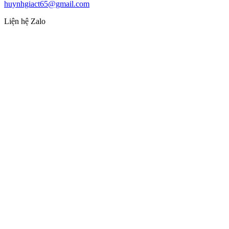
huynhgiact65@gmail.com
Liện hệ Zalo