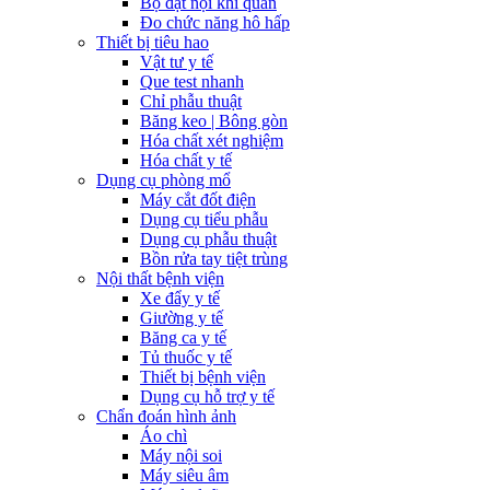
Bộ đặt nội khí quản
Đo chức năng hô hấp
Thiết bị tiêu hao
Vật tư y tế
Que test nhanh
Chỉ phẫu thuật
Băng keo | Bông gòn
Hóa chất xét nghiệm
Hóa chất y tế
Dụng cụ phòng mổ
Máy cắt đốt điện
Dụng cụ tiểu phẫu
Dụng cụ phẫu thuật
Bồn rửa tay tiệt trùng
Nội thất bệnh viện
Xe đẩy y tế
Giường y tế
Băng ca y tế
Tủ thuốc y tế
Thiết bị bệnh viện
Dụng cụ hỗ trợ y tế
Chẩn đoán hình ảnh
Áo chì
Máy nội soi
Máy siêu âm