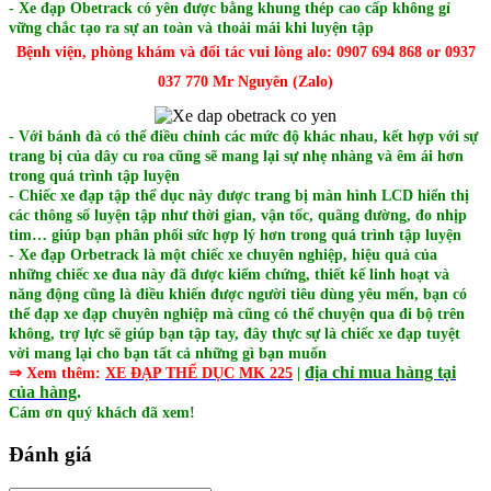
- Xe đạp Obetrack có yên được bằng khung thép cao cấp không gỉ
vững chắc tạo ra sự an toàn và thoải mái khi luyện tập
Bệnh viện, phòng khám và đối tác vui lòng alo: 0907 694 868 or 0937
037 770 Mr Nguyên (Zalo)
- Với bánh đà có thể điều chỉnh các mức độ khác nhau, kết hợp với sự
trang bị của dây cu roa cũng sẽ mang lại sự nhẹ nhàng và êm ái hơn
trong quá trình tập luyện
- Chiếc xe đạp tập thể dục này được trang bị màn hình LCD hiển thị
các thông số luyện tập như thời gian, vận tốc, quãng đường, đo nhịp
tim… giúp bạn phân phối sức hợp lý hơn trong quá trình tập luyện
- Xe đạp Orbetrack là một chiếc xe chuyên nghiệp, hiệu quả của
những chiếc xe đua này đã được kiểm chứng, thiết kế linh hoạt và
năng động cũng là điều khiến được người tiêu dùng yêu mến, bạn có
thể đạp xe đạp chuyên nghiệp mà cũng có thể chuyện qua đi bộ trên
không, trợ lực sẽ giúp bạn tập tay, đây thực sự là chiếc xe đạp tuyệt
vời mang lại cho bạn tất cả những gì bạn muốn
địa chỉ mua hàng tại
⇒ Xem thêm:
XE ĐẠP THỂ DỤC MK 225
|
của hàng
.
Cám ơn quý khách đã xem!
Đánh giá