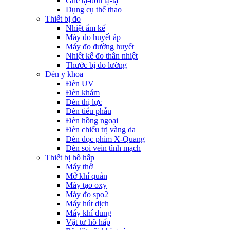
Ghế tạ-đòn tạ-tạ
Dụng cụ thể thao
Thiết bị đo
Nhiệt ẩm kế
Máy đo huyết áp
Máy đo đường huyết
Nhiệt kế đo thân nhiệt
Thước bị đo lường
Đèn y khoa
Đèn UV
Đèn khám
Đèn thị lực
Đèn tiểu phẫu
Đèn hồng ngoại
Đèn chiếu trị vàng da
Đèn đọc phim X-Quang
Đèn soi vein tĩnh mạch
Thiết bị hô hấp
Máy thở
Mở khí quản
Máy tạo oxy
Máy đo spo2
Máy hút dịch
Máy khí dung
Vật tư hô hấp