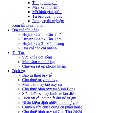
Trang phục y tế
Máy xét nghiệm
Mô hình giải phẫu
Tủ bảo quản thuốc
Dụng cụ thí nghiệm
Xem tất cả sản phẩm
Địa chỉ cửa hàng
Huỳnh Gia 1 - Cần Thơ
Huỳnh Gia 2 - Cần Thơ
Huỳnh Gia 3 - Vĩnh Long
Địa chỉ các chi nhánh
Tin Tức
Sức khỏe đời sống
Mua sắm chất lượng
Chuyên set up phòng khám
Dịch vụ
Bảo trì thiết bị y tế
Cho thuê máy tạo oxy
Mua bán máy tạo oxy cũ
Cho thuê bình oxy tại Vĩnh Long
Sửa chữa & thay bình xe lăn điện
Dịch vụ cài đặt nhiệt ẩm kế tự ghi
Nhận kiểm định nhiệt ẩm kế tự ghi
Chuyên sửa chữa dụng cụ phẫu thuật
Cho thuê bình oxy tại Cần Thơ 24/24