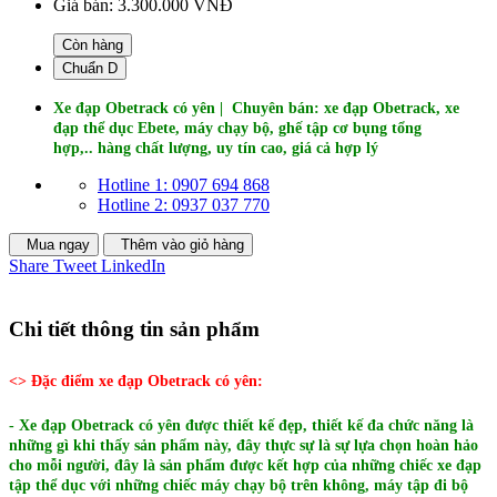
Giá bán:
3.300.000 VNĐ
Còn hàng
Chuẩn D
Xe đạp Obetrack có yên |
Chuyên bán: xe đạp Obetrack, xe
đạp thể dục Ebete, máy chạy bộ, ghế tập cơ bụng tổng
hợp,..
hàng chất lượng, uy tín cao, giá cả hợp lý
Hotline 1: 0907 694 868
Hotline 2: 0937 037 770
Mua ngay
Thêm vào giỏ hàng
Share
Tweet
LinkedIn
Chi tiết thông tin sản phẩm
<> Đặc điểm xe đạp Obetrack có yên:
- Xe đạp Obetrack có yên được thiết kế đẹp, thiết kế đa chức năng là
những gì khi thấy sản phẩm này, đây thực sự là sự lựa chọn hoàn hảo
cho mỗi người, đây là sản phẩm được kết hợp của những chiếc xe đạp
tập thể dục với những chiếc máy chạy bộ trên không, máy tập đi bộ