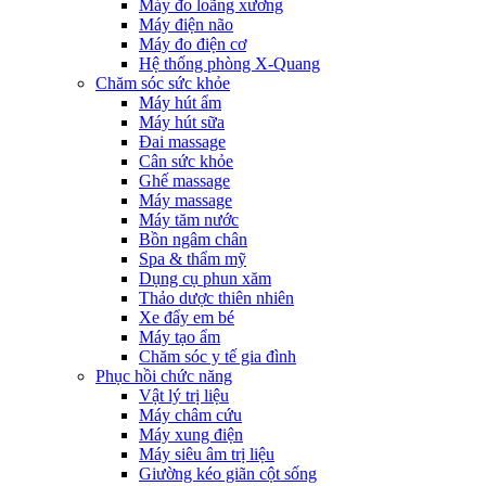
Máy đo loãng xương
Máy điện não
Máy đo điện cơ
Hệ thống phòng X-Quang
Chăm sóc sức khỏe
Máy hút ẩm
Máy hút sữa
Đai massage
Cân sức khỏe
Ghế massage
Máy massage
Máy tăm nước
Bồn ngâm chân
Spa & thẩm mỹ
Dụng cụ phun xăm
Thảo dược thiên nhiên
Xe đẩy em bé
Máy tạo ẩm
Chăm sóc y tế gia đình
Phục hồi chức năng
Vật lý trị liệu
Máy châm cứu
Máy xung điện
Máy siêu âm trị liệu
Giường kéo giãn cột sống