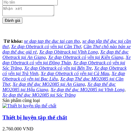
Từ khóa:
xe dap tap the duc tai can tho
,
xe đạp tập thể dục tại cần
thơ
,
Xe đạp Obetrack có yên tại Cần Thơ
,
Cần Thơ chỗ nào bán xe
đạp thể dục giá rẻ
,
Xe đạp Obitrack tại Vĩnh Long
,
Xe đạp thể dục
Obetrack tại An Giang
,
Xe đạp Obetrack có yên tại Kiên Giang
,
Xe
đạp Obetrack có yên tại Đồng Tháp
,
Xe đạp Obetrack có yên tại
Sóc Trăng
,
Xe đạp Obetrack có yên tại Bến Tre
,
Xe đạp Obetrack
có yên tại Trà Vinh
,
Xe đạp Obetrack có yên tại Cà Mau
,
Xe đạp
Obetrack có yên tại Bạc Liêu
,
Xe đạp Thể dục MO2085 tại Cần
Thơ
,
Xe đạp thể dục MO2085 tại An Giang
,
Xe đạp thể dục
MO2085 tại Hậu Giang
,
Xe đạp thể dục MO2085 tại Vĩnh Long
,
Xe đạp thể dục MO2085 tại Sóc Trăng
Sản phẩm cùng loại
Thiết bị luyện tập thể chất
2.760.000 VNĐ