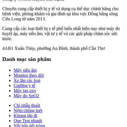
Chuyên cung cấp thiết bị y tế và dụng cụ thể dục chính hãng cho
bệnh viện, phòng khám và gia đình tại khu vực Đồng bằng sông
Cửu Long từ năm 2013.
Cung cấp các loại thiết bị y tế phổ biến nhất hiện nay như máy đo
huyết áp, máy siêu âm, vật tư y tế và các giải pháp chăm sóc sức
khỏe.
4AB1 Xuân Thủy, phường An Bình, thành phố Cần Thơ
Danh mục sản phẩm
Máy siêu âm
Monitor theo dõi
Xe lăn các loại
Giường y tế
Máy tạo oxy
Máy đo SpO2
Chỉ phẫu thuật
Nệm chống loét
Khung tập đi
Que Test nhanh
Nồi hấp tiệt trùng