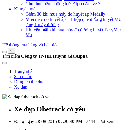
Cho thuê nệm chống loét Alpha Active 3
Khuyến mãi
Giảm 30 khi mua máy đo huyết áp Medally
Mua máy đo huyết áp + 1 hộp que đường huyết MU
tặng 1 máy đường
Khuyến mãi khi mua máy đo đường huyết EasyMax
Mu
Hệ thống cửa hàng và bản đồ
0
Tìm kiếm
Công ty TNHH Huỳnh Gia Alpha
Trang nhất
Sản phẩm
Dụng cụ thể dục
Xe đạp
Xe đạp Obetrack có yên
Đăng ngày 28-08-2015 07:29:40 PM - 7443 Lượt xem