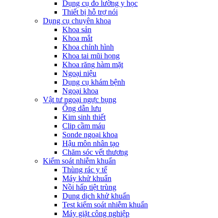
Dụng cụ đo lường y học
Thiết bị hỗ trợ nói
Dụng cụ chuyên khoa
Khoa sản
Khoa mắt
Khoa chỉnh hình
Khoa tai mũi họng
Khoa răng hàm mặt
Ngoại niệu
Dụng cụ khám bệnh
Ngoại khoa
Vật tư ngoại ngực bụng
Ống dẫn lưu
Kim sinh thiết
Clip cầm máu
Sonde ngoại khoa
Hậu môn nhân tạo
Chăm sóc vết thương
Kiểm soát nhiễm khuẩn
Thùng rác y tế
Máy khử khuẩn
Nồi hấp tiệt trùng
Dung dịch khử khuẩn
Test kiểm soát nhiễm khuẩn
Máy giặt công nghiệp