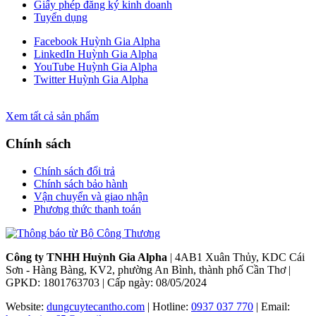
Giấy phép đăng ký kinh doanh
Tuyển dụng
Facebook Huỳnh Gia Alpha
LinkedIn Huỳnh Gia Alpha
YouTube Huỳnh Gia Alpha
Twitter Huỳnh Gia Alpha
Xem tất cả sản phẩm
Chính sách
Chính sách đổi trả
Chính sách bảo hành
Vận chuyển và giao nhận
Phương thức thanh toán
Công ty TNHH Huỳnh Gia Alpha
| 4AB1 Xuân Thủy, KDC Cái
Sơn - Hàng Bàng, KV2, phường An Bình, thành phố Cần Thơ |
GPKD: 1801763703 | Cấp ngày: 08/05/2024
Website:
dungcuytecantho.com
| Hotline:
0937 037 770
| Email: