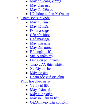
Máy đo loãng xương
Máy điện não
Máy đo điện cơ
Hệ thống phòng X-Quang
Chăm sóc sức khỏe
Máy hút ẩm
Máy hút sữa
Đai massage
Cân sức khỏe
Ghế massage
Máy massage
Máy tăm nước
Bồn ngâm chân
Spa & thẩm mỹ
Dụng cụ phun xăm
Thảo dược thiên nhiên
Xe đẩy em bé
Máy tạo ẩm
Chăm sóc y tế gia đình
Phục hồi chức năng
Vật lý trị liệu
Máy châm cứu
Máy xung điện
Máy siêu âm trị liệu
Giường kéo giãn cột sống