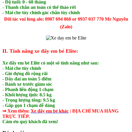
- Độ tuổi: 0 - 60 tháng
- Thanh chắn an toàn có thể tháo rời
- Mái che tùy chỉnh gác chân tùy chỉnh
Đối tác vui lòng alo: 0907 694 868 or 0937 037 770 Mr Nguyên
(Zalo)
II. Tính năng xe đẩy em bé Elite:
Xe đẩy em bé Elite có một số tính năng như sau:
- Mái che tùy chỉnh
- Giỏ đựng đồ rộng rãi
- Dây đai an toàn 5 điểm
- Bánh xe trước giảm sóc
- Phanh liên động 1 chạm
- Khối lượng tịnh: 8.5 kg
- Trọng lượng tổng: 9.5 kg
- Gấp gọn 1 chạm dễ dàng
⇒ Xem thêm:
Xe đẩy em bé
khác
| ĐỊA CHỈ MUA HÀNG
TRỰC TIẾP.
Cám ơn quý khách đã xem!