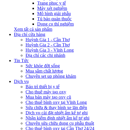
Trang phục y tế
Máy xét nghiệm
Mô hình giải phẫu
Tủ bảo quản thuốc
Dụng cụ thí nghiệm
Xem tất cả sản phẩm
Địa chỉ cửa hàng
Huỳnh Gia 1 - Cần Thơ
Huỳnh Gia 2 - Cần Thơ
Huỳnh Gia 3 - Vĩnh Long
Địa chỉ các chi nhánh
Tin Tức
Sức khỏe đời sống
Mua sắm chất lượng
Chuyên set up phòng khám
Dịch vụ
Bảo trì thiết bị y tế
Cho thuê máy tạo oxy
Mua bán máy tạo oxy cũ
Cho thuê bình oxy tại Vĩnh Long
Sửa chữa & thay bình xe lăn điện
Dịch vụ cài đặt nhiệt ẩm kế tự ghi
Nhận kiểm định nhiệt ẩm kế tự ghi
Chuyên sửa chữa dụng cụ phẫu thuật
Cho thuê bình oxy tại Cần Thơ 24/24