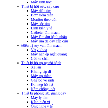
Máy sinh học
Thiết bị hồi sức, cấp cứu
Máy điện tim
Bơm tiêm điện
Monitor theo dõi
Máy sốc tim
Linh kiện y tế
Catheter tĩnh mạch
Máy làm ấm bệnh nhân
Máy rửa dạ dày cấp cứu
Điều trị suy van tĩnh mạch
Vớ y khoa
Máy nén ép ngắt quãng
Gối kê chân
Thiết bị hỗ trợ người bệnh
Xe lăn
Khung tập đi
Máy trợ thính
Ghế bô vệ sinh
Đai nẹp hỗ trợ
Nệm chống loét
Thiết bị phòng lab, giảng dạy
Máy ly tâm
Kính hiển vi
Ống nghe y tế