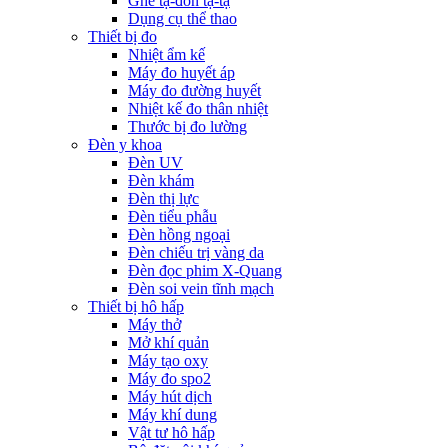
Ghế tạ-đòn tạ-tạ
Dụng cụ thể thao
Thiết bị đo
Nhiệt ẩm kế
Máy đo huyết áp
Máy đo đường huyết
Nhiệt kế đo thân nhiệt
Thước bị đo lường
Đèn y khoa
Đèn UV
Đèn khám
Đèn thị lực
Đèn tiểu phẫu
Đèn hồng ngoại
Đèn chiếu trị vàng da
Đèn đọc phim X-Quang
Đèn soi vein tĩnh mạch
Thiết bị hô hấp
Máy thở
Mở khí quản
Máy tạo oxy
Máy đo spo2
Máy hút dịch
Máy khí dung
Vật tư hô hấp