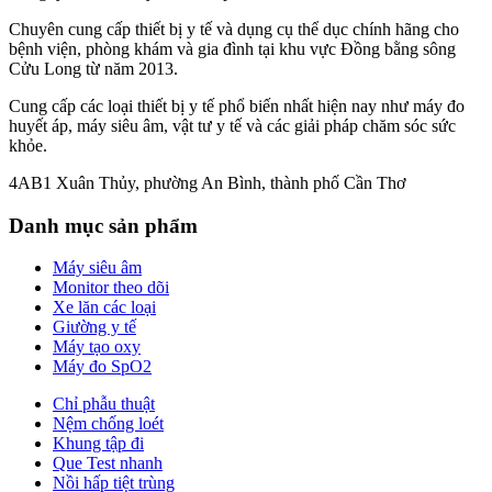
Chuyên cung cấp thiết bị y tế và dụng cụ thể dục chính hãng cho
bệnh viện, phòng khám và gia đình tại khu vực Đồng bằng sông
Cửu Long từ năm 2013.
Cung cấp các loại thiết bị y tế phổ biến nhất hiện nay như máy đo
huyết áp, máy siêu âm, vật tư y tế và các giải pháp chăm sóc sức
khỏe.
4AB1 Xuân Thủy, phường An Bình, thành phố Cần Thơ
Danh mục sản phẩm
Máy siêu âm
Monitor theo dõi
Xe lăn các loại
Giường y tế
Máy tạo oxy
Máy đo SpO2
Chỉ phẫu thuật
Nệm chống loét
Khung tập đi
Que Test nhanh
Nồi hấp tiệt trùng