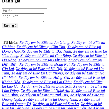
Đánh giá
Từ khóa:
Xe đẩy em bé Elite tại An Giang
,
Xe đẩy em bé Elite tại
Cà Mau
,
Xe đẩy em bé Elite tại Cần Thơ
,
Xe đẩy em bé Elite tại
Đồng Tháp
,
Xe đẩy em bé Elite tại Bắc Ninh
,
Xe đẩy em bé Elite tại
Vĩnh Long
,
Xe đẩy em bé Elite tại Cao Bằng
,
Xe đẩy em bé Elite tại
Đà Nẵng
,
Xe đẩy em bé Elite tại Đắk Lắk
,
Xe đẩy em bé Elite tại
Điện Biên
,
Xe đẩy em bé Elite tại Đồng Nai
,
Xe đẩy em bé Elite tại
Gia Lai
,
Xe đẩy em bé Elite tại Hà Nội
,
Xe đẩy em bé Elite tại Hà
Tĩnh
,
Xe đẩy em bé Elite tại Hải Phòng
,
Xe đẩy em bé Elite tại Hồ
Chí Minh
,
Xe đẩy em bé Elite tại Hưng Yên
,
Xe đẩy em bé Elite tại
Khánh Hòa
,
Xe đẩy em bé Elite tại Lai Châu
,
Xe đẩy em bé Elite
tại Lào Cai
,
Xe đẩy em bé Elite tại Lạng Sơn
,
Xe đẩy em bé Elite tại
Lâm Đồng
,
Xe đẩy em bé Elite tại Nghệ An
,
Xe đẩy em bé Elite tại
Ninh Bình
,
Xe đẩy em bé Elite tại Phú Thọ
,
Xe đẩy em bé Elite tại
Quảng Ngãi
,
Xe đẩy em bé Elite tại Quảng Ninh
,
Xe đẩy em bé
Elite tại Quảng Trị
,
Xe đẩy em bé Elite tại Sơn La
,
Xe đẩy em bé
Elite tại Tây Ninh
,
Xe đẩy em bé Elite tại Thái Nguyên
,
Xe đẩy em