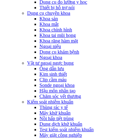
Dụng cụ đo lường y học
Thiết bị hỗ trợ nói
Dụng cụ chuyên khoa
Khoa sản
Khoa mắt
Khoa chỉnh hình
Khoa tai mũi họng
Khoa răng hàm mặt
Ngoại niệu
Dụng cụ khám bệnh
Ngoại khoa
Vật tư ngoại ngực bụng
Ống dẫn lưu
Kim sinh thiết
Clip cầm máu
Sonde ngoại khoa
Hậu môn nhân tạo
Chăm sóc vết thương
Kiểm soát nhiễm khuẩn
Thùng rác y tế
Máy khử khuẩn
Nồi hấp tiệt trùng
Dung dịch khử khuẩn
Test kiểm soát nhiễm khuẩn
Máy giặt công nghiệp