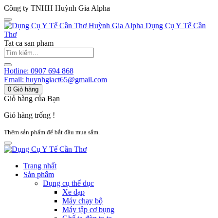
Công ty TNHH Huỳnh Gia Alpha
Huỳnh Gia Alpha
Dụng Cụ Y Tế Cần
Thơ
Tat ca san pham
Hotline:
0907 694 868
Email:
huynhgiact65@gmail.com
0
Giỏ hàng
Giỏ hàng của Bạn
Giỏ hàng trống !
Thêm sản phẩm để bắt đầu mua sắm.
Trang nhất
Sản phẩm
Dụng cụ thể dục
Xe đạp
Máy chạy bộ
Máy tập cơ bụng