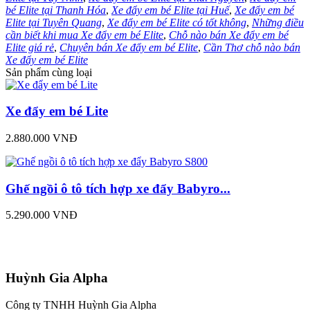
bé Elite tại Thanh Hóa
,
Xe đẩy em bé Elite tại Huế
,
Xe đẩy em bé
Elite tại Tuyên Quang
,
Xe đẩy em bé Elite có tốt không
,
Những điều
cần biết khi mua Xe đẩy em bé Elite
,
Chỗ nào bán Xe đẩy em bé
Elite giá rẻ
,
Chuyên bán Xe đẩy em bé Elite
,
Cần Thơ chỗ nào bán
Xe đẩy em bé Elite
Sản phẩm cùng loại
Xe đẩy em bé Lite
2.880.000 VNĐ
Ghế ngồi ô tô tích hợp xe đẩy Babyro...
5.290.000 VNĐ
Huỳnh Gia Alpha
Công ty TNHH Huỳnh Gia Alpha