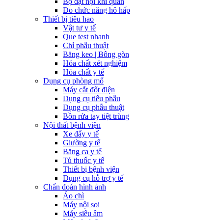
Bộ đặt nội khí quản
Đo chức năng hô hấp
Thiết bị tiêu hao
Vật tư y tế
Que test nhanh
Chỉ phẫu thuật
Băng keo | Bông gòn
Hóa chất xét nghiệm
Hóa chất y tế
Dụng cụ phòng mổ
Máy cắt đốt điện
Dụng cụ tiểu phẫu
Dụng cụ phẫu thuật
Bồn rửa tay tiệt trùng
Nội thất bệnh viện
Xe đẩy y tế
Giường y tế
Băng ca y tế
Tủ thuốc y tế
Thiết bị bệnh viện
Dụng cụ hỗ trợ y tế
Chẩn đoán hình ảnh
Áo chì
Máy nội soi
Máy siêu âm