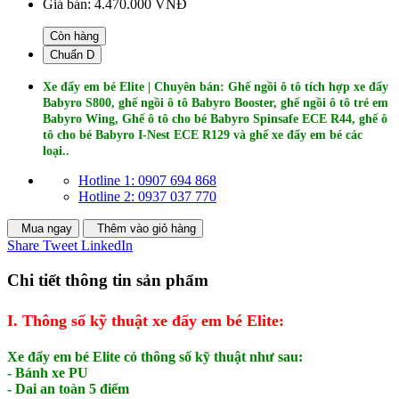
Giá bán:
4.470.000 VNĐ
Còn hàng
Chuẩn D
Xe đẩy em bé Elite | Chuyên bán: Ghế ngồi ô tô tích hợp xe đẩy
Babyro S800, ghế ngồi ô tô Babyro Booster, ghế ngồi ô tô trẻ em
Babyro Wing, Ghế ô tô cho bé Babyro Spinsafe ECE R44, ghế ô
tô cho bé Babyro I-Nest ECE R129 và ghế xe đẩy em bé các
l
oại..
Hotline 1: 0907 694 868
Hotline 2: 0937 037 770
Mua ngay
Thêm vào giỏ hàng
Share
Tweet
LinkedIn
Chi tiết thông tin sản phẩm
I. Thông số kỹ thuật xe đẩy em bé Elite:
Xe đẩy em bé Elite có thông số kỹ thuật như sau:
- Bánh xe PU
- Dai an toàn 5 điểm