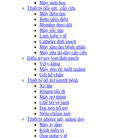
Máy sinh học
Thiết bị hồi sức, cấp cứu
Máy điện tim
Bơm tiêm điện
Monitor theo dõi
Máy sốc tim
Linh kiện y tế
Catheter tĩnh mạch
Máy làm ấm bệnh nhân
Máy rửa dạ dày cấp cứu
Điều trị suy van tĩnh mạch
Vớ y khoa
Máy nén ép ngắt quãng
Gối kê chân
Thiết bị hỗ trợ người bệnh
Xe lăn
Khung tập đi
Máy trợ thính
Ghế bô vệ sinh
Đai nẹp hỗ trợ
Nệm chống loét
Thiết bị phòng lab, giảng dạy
Máy ly tâm
Kính hiển vi
Ống nghe y tế