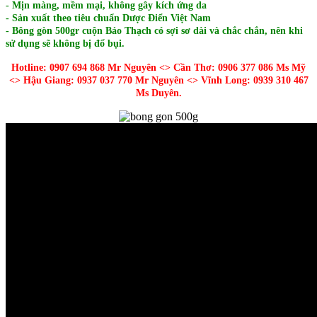
- Mịn màng, mềm mại, không gây kích ứng da
- Sản xuất theo tiêu chuẩn Dược Điển Việt Nam
- Bông gòn 500gr cuộn Bảo Thạch có sợi sơ dài và chắc chắn, nên khi
sử dụng sẽ không bị đổ bụi.
Hotline: 0907 694 868 Mr Nguyên <> Cần Thơ: 0906 377 086 Ms Mỹ
<> Hậu Giang: 0937 037 770 Mr Nguyên <> Vĩnh Long: 0939 310 467
Ms Duyên.