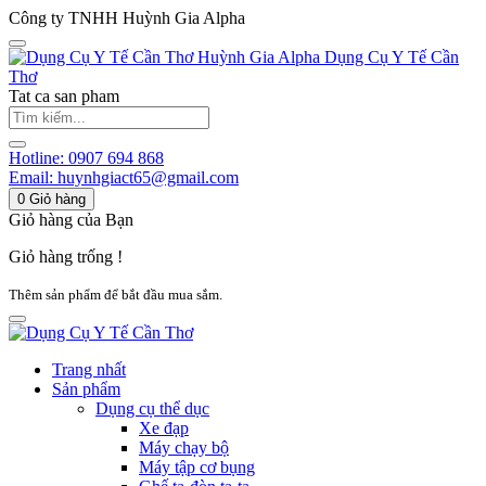
Công ty TNHH Huỳnh Gia Alpha
Huỳnh Gia Alpha
Dụng Cụ Y Tế Cần
Thơ
Tat ca san pham
Hotline:
0907 694 868
Email:
huynhgiact65@gmail.com
0
Giỏ hàng
Giỏ hàng của Bạn
Giỏ hàng trống !
Thêm sản phẩm để bắt đầu mua sắm.
Trang nhất
Sản phẩm
Dụng cụ thể dục
Xe đạp
Máy chạy bộ
Máy tập cơ bụng