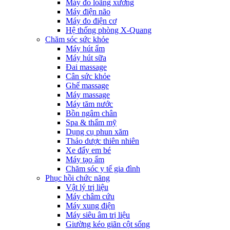
Máy đo loãng xương
Máy điện não
Máy đo điện cơ
Hệ thống phòng X-Quang
Chăm sóc sức khỏe
Máy hút ẩm
Máy hút sữa
Đai massage
Cân sức khỏe
Ghế massage
Máy massage
Máy tăm nước
Bồn ngâm chân
Spa & thẩm mỹ
Dụng cụ phun xăm
Thảo dược thiên nhiên
Xe đẩy em bé
Máy tạo ẩm
Chăm sóc y tế gia đình
Phục hồi chức năng
Vật lý trị liệu
Máy châm cứu
Máy xung điện
Máy siêu âm trị liệu
Giường kéo giãn cột sống