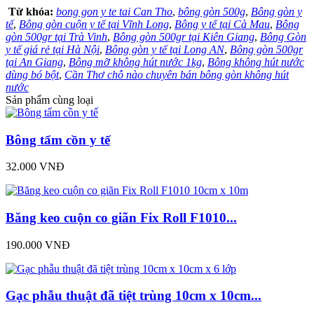
Từ khóa:
bong gon y te tai Can Tho
,
bông gòn 500g
,
Bông gòn y
tế
,
Bông gòn cuộn y tế tại Vĩnh Long
,
Bông y tế tại Cà Mau
,
Bông
gòn 500gr tại Trà Vinh
,
Bông gòn 500gr tại Kiên Giang
,
Bông Gòn
y tế giá rẻ tại Hà Nội
,
Bông gòn y tế tại Long AN
,
Bông gòn 500gr
tại An Giang
,
Bông mỡ không hút nước 1kg
,
Bông không hút nước
dùng bó bột
,
Cần Thơ chỗ nào chuyên bán bông gòn không hút
nước
Sản phẩm cùng loại
Bông tẩm cồn y tế
32.000 VNĐ
Băng keo cuộn co giãn Fix Roll F1010...
190.000 VNĐ
Gạc phẫu thuật đã tiệt trùng 10cm x 10cm...