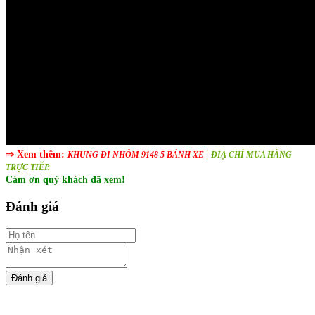
⇒
Xem thêm:
|
KHUNG ĐI NHÔM 9148
​ 5 BÁNH XE
ĐIẠ CHỈ MUA HÀNG
TRỰC TIẾP.
Cám ơn quý khách đã xem!
Đánh giá