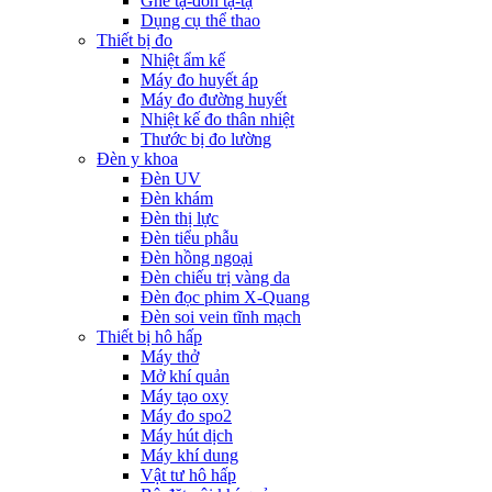
Ghế tạ-đòn tạ-tạ
Dụng cụ thể thao
Thiết bị đo
Nhiệt ẩm kế
Máy đo huyết áp
Máy đo đường huyết
Nhiệt kế đo thân nhiệt
Thước bị đo lường
Đèn y khoa
Đèn UV
Đèn khám
Đèn thị lực
Đèn tiểu phẫu
Đèn hồng ngoại
Đèn chiếu trị vàng da
Đèn đọc phim X-Quang
Đèn soi vein tĩnh mạch
Thiết bị hô hấp
Máy thở
Mở khí quản
Máy tạo oxy
Máy đo spo2
Máy hút dịch
Máy khí dung
Vật tư hô hấp