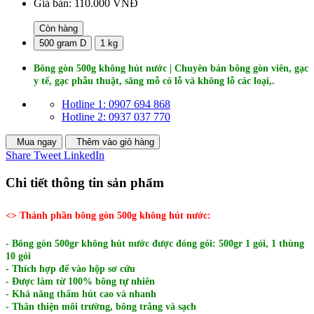
Giá bán:
110.000 VNĐ
Còn hàng
500 gram D
1 kg
Bông gòn 500g không hút nước | Chuyên bán bông gòn viên, gạc
y tế, gạc phẫu thuật, săng mỗ có lỗ và không lỗ các loại,.
Hotline 1: 0907 694 868
Hotline 2: 0937 037 770
Mua ngay
Thêm vào giỏ hàng
Share
Tweet
LinkedIn
Chi tiết thông tin sản phẩm
<> ​Thành phần bông gòn 500g không hút nước:
- Bông gòn 500gr không hút nước được đóng gói: 500gr 1 gói, 1 thùng
10 gói
- Thích hợp để vào hộp sơ cứu
- Được làm từ 100% bông tự nhiên
- Khả năng thấm hút cao và nhanh
- Thân thiện môi trường, bông trắng và sạch