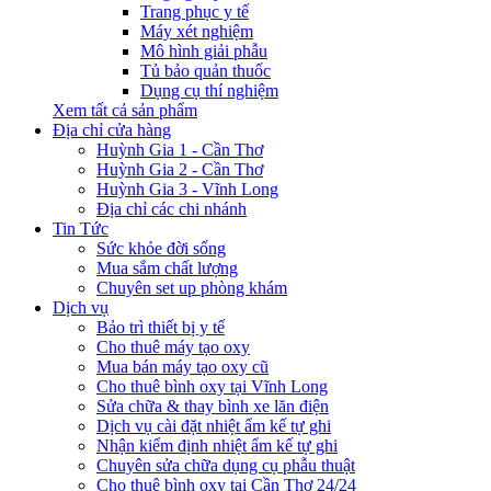
Trang phục y tế
Máy xét nghiệm
Mô hình giải phẫu
Tủ bảo quản thuốc
Dụng cụ thí nghiệm
Xem tất cả sản phẩm
Địa chỉ cửa hàng
Huỳnh Gia 1 - Cần Thơ
Huỳnh Gia 2 - Cần Thơ
Huỳnh Gia 3 - Vĩnh Long
Địa chỉ các chi nhánh
Tin Tức
Sức khỏe đời sống
Mua sắm chất lượng
Chuyên set up phòng khám
Dịch vụ
Bảo trì thiết bị y tế
Cho thuê máy tạo oxy
Mua bán máy tạo oxy cũ
Cho thuê bình oxy tại Vĩnh Long
Sửa chữa & thay bình xe lăn điện
Dịch vụ cài đặt nhiệt ẩm kế tự ghi
Nhận kiểm định nhiệt ẩm kế tự ghi
Chuyên sửa chữa dụng cụ phẫu thuật
Cho thuê bình oxy tại Cần Thơ 24/24