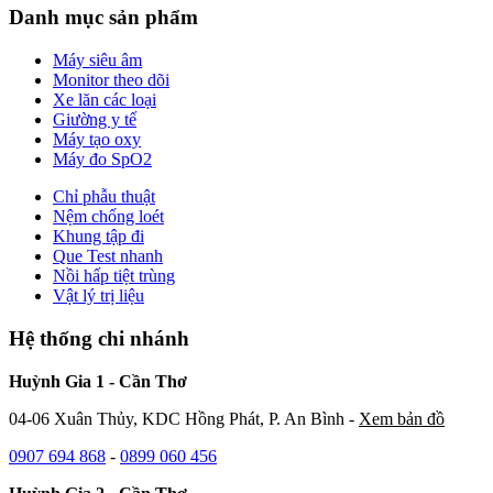
Danh mục sản phẩm
Máy siêu âm
Monitor theo dõi
Xe lăn các loại
Giường y tế
Máy tạo oxy
Máy đo SpO2
Chỉ phẫu thuật
Nệm chống loét
Khung tập đi
Que Test nhanh
Nồi hấp tiệt trùng
Vật lý trị liệu
Hệ thống chi nhánh
Huỳnh Gia 1 - Cần Thơ
04-06 Xuân Thủy, KDC Hồng Phát, P. An Bình -
Xem bản đồ
0907 694 868
-
0899 060 456