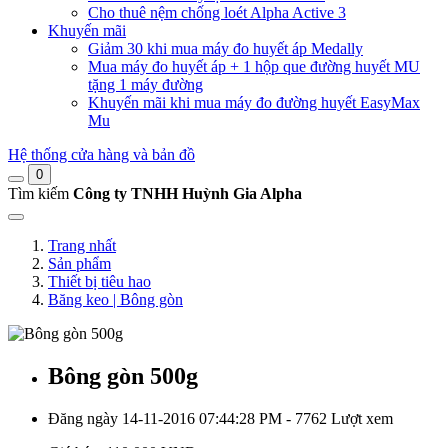
Cho thuê nệm chống loét Alpha Active 3
Khuyến mãi
Giảm 30 khi mua máy đo huyết áp Medally
Mua máy đo huyết áp + 1 hộp que đường huyết MU
tặng 1 máy đường
Khuyến mãi khi mua máy đo đường huyết EasyMax
Mu
Hệ thống cửa hàng và bản đồ
0
Tìm kiếm
Công ty TNHH Huỳnh Gia Alpha
Trang nhất
Sản phẩm
Thiết bị tiêu hao
Băng keo | Bông gòn
Bông gòn 500g
Đăng ngày 14-11-2016 07:44:28 PM - 7762 Lượt xem