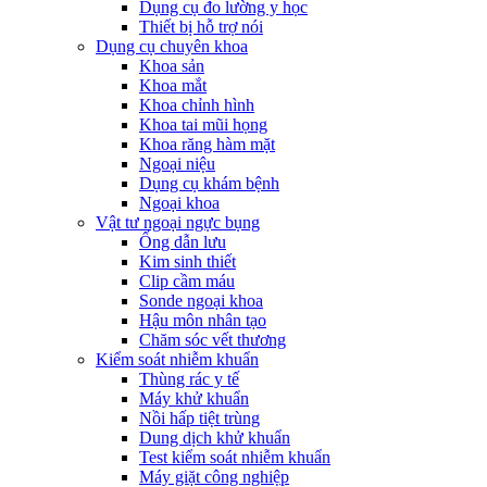
Dụng cụ đo lường y học
Thiết bị hỗ trợ nói
Dụng cụ chuyên khoa
Khoa sản
Khoa mắt
Khoa chỉnh hình
Khoa tai mũi họng
Khoa răng hàm mặt
Ngoại niệu
Dụng cụ khám bệnh
Ngoại khoa
Vật tư ngoại ngực bụng
Ống dẫn lưu
Kim sinh thiết
Clip cầm máu
Sonde ngoại khoa
Hậu môn nhân tạo
Chăm sóc vết thương
Kiểm soát nhiễm khuẩn
Thùng rác y tế
Máy khử khuẩn
Nồi hấp tiệt trùng
Dung dịch khử khuẩn
Test kiểm soát nhiễm khuẩn
Máy giặt công nghiệp