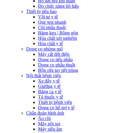
Bộ đặt nội khí quản
Đo chức năng hô hấp
Thiết bị tiêu hao
Vật tư y tế
Que test nhanh
Chỉ phẫu thuật
Băng keo | Bông gòn
Hóa chất xét nghiệm
Hóa chất y tế
Dụng cụ phòng mổ
Máy cắt đốt điện
Dụng cụ tiểu phẫu
Dụng cụ phẫu thuật
Bồn rửa tay tiệt trùng
Nội thất bệnh viện
Xe đẩy y tế
Giường y tế
Băng ca y tế
Tủ thuốc y tế
Thiết bị bệnh viện
Dụng cụ hỗ trợ y tế
Chẩn đoán hình ảnh
Áo chì
Máy nội soi
Máy siêu âm