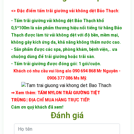
<> Đặc điểm tấm trãi giường vải không dệt Bảo Thạch:
- Tấm trãi giường vải không dệt Bảo Thạch khổ
0,5*100m là sản phẩm thương hiệu nổi tiếng từ hãng Bảo
Thạch được làm từ vải không dệt với độ bền, mềm mại,
không gây kích ứng da, khả năng không thấm nước cao.
- Sản phẩm được các spa, phòng khám, bệnh viện,.. ưa
chuộng dùng để trải giường hoặc trãi sàn.
- Tấm trải giường được đóng gói: 1 gói/cuộn.
Khách có nhu cầu vui lòng alo 090 694 868 Mr Nguyên -
0906 377 086 Ms Mỹ.
⇒ Xem thêm:
TẤM NYLON TRẢI GIƯỜNG TIỆT
TRÙNG
|
ĐỊA CHỈ MUA HÀNG TRỰC TIẾP
.
Cám ơn quý khách đã xem!
Đánh giá