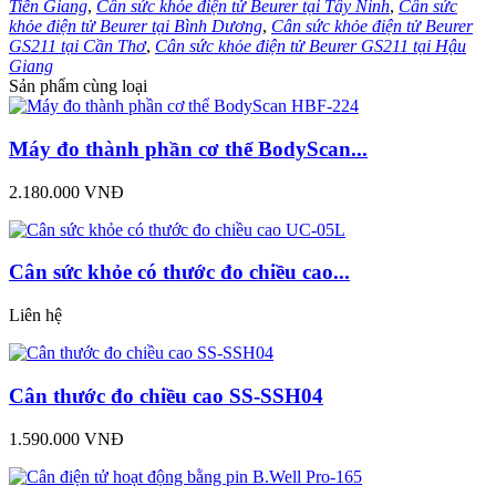
Tiền Giang
,
Cân sức khỏe điện tử Beurer tại Tây Ninh
,
Cân sức
khỏe điện tử Beurer tại Bình Dương
,
Cân sức khỏe điện tử Beurer
GS211 tại Cần Thơ
,
Cân sức khỏe điện tử Beurer GS211 tại Hậu
Giang
Sản phẩm cùng loại
Máy đo thành phần cơ thể BodyScan...
2.180.000 VNĐ
Cân sức khỏe có thước đo chiều cao...
Liên hệ
Cân thước đo chiều cao SS-SSH04
1.590.000 VNĐ