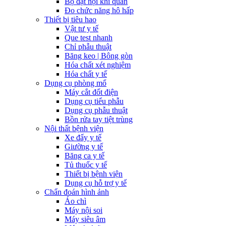
Bộ đặt nội khí quản
Đo chức năng hô hấp
Thiết bị tiêu hao
Vật tư y tế
Que test nhanh
Chỉ phẫu thuật
Băng keo | Bông gòn
Hóa chất xét nghiệm
Hóa chất y tế
Dụng cụ phòng mổ
Máy cắt đốt điện
Dụng cụ tiểu phẫu
Dụng cụ phẫu thuật
Bồn rửa tay tiệt trùng
Nội thất bệnh viện
Xe đẩy y tế
Giường y tế
Băng ca y tế
Tủ thuốc y tế
Thiết bị bệnh viện
Dụng cụ hỗ trợ y tế
Chẩn đoán hình ảnh
Áo chì
Máy nội soi
Máy siêu âm