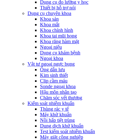
Dụng cụ đo lường y học
Thiết bị hỗ trợ nói
Dụng cụ chuyên khoa
Khoa sản
Khoa mắt
Khoa chỉnh hình
Khoa tai mũi họng
Khoa răng hàm mặt
Ngoại niệu
Dụng cụ khám bệnh
Ngoại khoa
Vật tư ngoại ngực bụng
Ống dẫn lưu
Kim sinh thiết
Clip cầm máu
Sonde ngoại khoa
Hậu môn nhân tạo
Chăm sóc vết thương
Kiểm soát nhiễm khuẩn
Thùng rác y tế
Máy khử khuẩn
Nồi hấp tiệt trùng
Dung dịch khử khuẩn
Test kiểm soát nhiễm khuẩn
Máy giặt công nghiệp