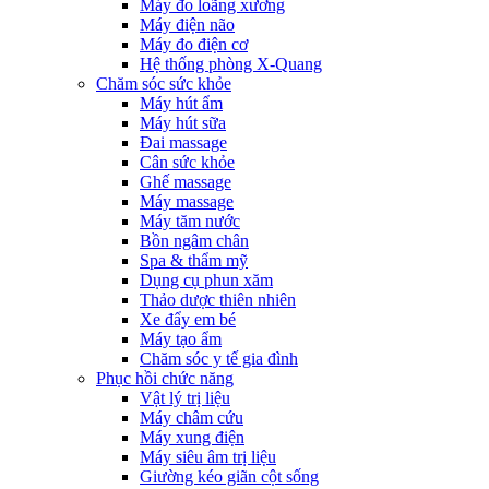
Máy đo loãng xương
Máy điện não
Máy đo điện cơ
Hệ thống phòng X-Quang
Chăm sóc sức khỏe
Máy hút ẩm
Máy hút sữa
Đai massage
Cân sức khỏe
Ghế massage
Máy massage
Máy tăm nước
Bồn ngâm chân
Spa & thẩm mỹ
Dụng cụ phun xăm
Thảo dược thiên nhiên
Xe đẩy em bé
Máy tạo ẩm
Chăm sóc y tế gia đình
Phục hồi chức năng
Vật lý trị liệu
Máy châm cứu
Máy xung điện
Máy siêu âm trị liệu
Giường kéo giãn cột sống