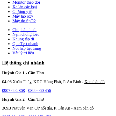
Monitor theo dõi
Xe lăn các loại
Giường y tế
Máy tạo oxy
Máy đo SpO2
Chỉ phẫu thuật
Nệm chống loét
Khung tập đi
Que Test nhanh
Nồi hấp tiệt trùng
Vật lý trị liệu
Hệ thống chi nhánh
Huỳnh Gia 1 - Cần Thơ
04-06 Xuân Thủy, KDC Hồng Phát, P. An Bình -
Xem bản đồ
0907 694 868
-
0899 060 456
Huỳnh Gia 2 - Cần Thơ
369B Nguyễn Văn Cừ nối dài, P. Tân An -
Xem bản đồ