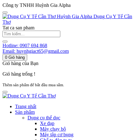
Công ty TNHH Huỳnh Gia Alpha
Huỳnh Gia Alpha
Dụng Cụ Y Tế Cần
Thơ
Tat ca san pham
Hotline:
0907 694 868
Email:
huynhgiact65@gmail.com
0
Giỏ hàng
Giỏ hàng của Bạn
Giỏ hàng trống !
Thêm sản phẩm để bắt đầu mua sắm.
Trang nhất
Sản phẩm
Dụng cụ thể dục
Xe đạp
Máy chạy bộ
Máy tập cơ bụng