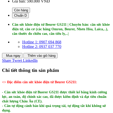
Giá bán:
590.000 VNĐ
Còn hàng
Chuẩn D
Cân sức khỏe điện tử Beurer GS211 | Chuyên bán: cân sức khỏe
điện tử, cân cơ (các hãng Omron, Beurer, Nhơn Hòa, Laica,..),
cân thước đo chiều cao, cân tiểu ly,..|
Hotline 1: 0907 694 868
Hotline 2: 0937 037 770
Mua ngay
Thêm vào giỏ hàng
Share
Tweet
LinkedIn
Chi tiết thông tin sản phẩm
<> Đặc điểm cân sức khỏe điện tử Beurer GS211:
- Cân sức khỏe điện tử Buerer GS211
được thiết kế bằng kính cường
lực, an toàn, độ chính xác cao, đã được kiểm định và đạt tiêu chuẩn
chất lượng Châu Âu (CE).
- Cân tự động cảnh báo khi quá trọng tải, tự động tắt khi không sử
dụng.