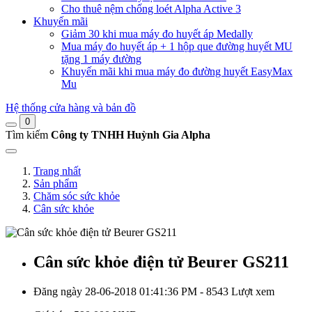
Cho thuê nệm chống loét Alpha Active 3
Khuyến mãi
Giảm 30 khi mua máy đo huyết áp Medally
Mua máy đo huyết áp + 1 hộp que đường huyết MU
tặng 1 máy đường
Khuyến mãi khi mua máy đo đường huyết EasyMax
Mu
Hệ thống cửa hàng và bản đồ
0
Tìm kiếm
Công ty TNHH Huỳnh Gia Alpha
Trang nhất
Sản phẩm
Chăm sóc sức khỏe
Cân sức khỏe
Cân sức khỏe điện tử Beurer GS211
Đăng ngày 28-06-2018 01:41:36 PM - 8543 Lượt xem