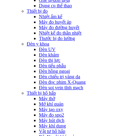
Ghế tạ-đòn tạ-tạ
Dụng cụ thể thao
Thiết bị đo
Nhiệt ẩm kế
Máy đo huyết áp
Máy đo đường huyết
Nhiệt kế đo thân nhiệt
Thước bị đo lường
Đèn y khoa
Đèn UV
Đèn khám
Đèn thị lực
Đèn tiểu phẫu
Đèn hồng ngoại
Đèn chiếu trị vàng da
Đèn đọc phim X-Quang
Đèn soi vein tĩnh mạch
Thiết bị hô hấp
Máy thở
Mở khí quản
Máy tạo oxy
Máy đo spo2
Máy hút dịch
Máy khí dung
Vật tư hô hấp