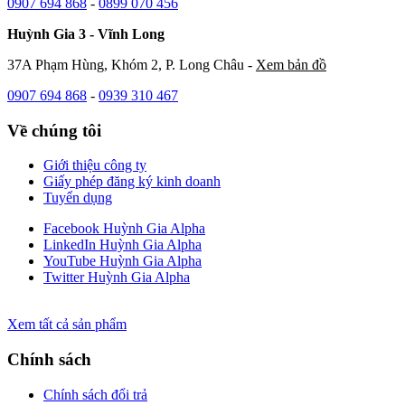
0907 694 868
-
0899 070 456
Huỳnh Gia 3 - Vĩnh Long
37A Phạm Hùng, Khóm 2, P. Long Châu -
Xem bản đồ
0907 694 868
-
0939 310 467
Về chúng tôi
Giới thiệu công ty
Giấy phép đăng ký kinh doanh
Tuyển dụng
Facebook Huỳnh Gia Alpha
LinkedIn Huỳnh Gia Alpha
YouTube Huỳnh Gia Alpha
Twitter Huỳnh Gia Alpha
Xem tất cả sản phẩm
Chính sách
Chính sách đổi trả