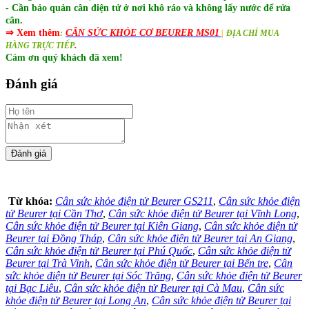
- Cần bảo quản cân điện tử ở nơi khô ráo và không lấy nước để rửa
cân.
⇒ Xem thêm
CÂN SỨC KHỎE CƠ BEURER
MS01
:
|
ĐỊA CHỈ MUA
.
HÀNG TRỰC TIẾP
Cám ơn quý khách đã xem!
Đánh giá
Từ khóa:
Cân sức khỏe điện tử Beurer GS211
,
Cân sức khỏe điện
tử Beurer tại Cần Thơ
,
Cân sức khỏe điện tử Beurer tại Vĩnh Long
,
Cân sức khỏe điện tử Beurer tại Kiên Giang
,
Cân sức khỏe điện tử
Beurer tại Đồng Tháp
,
Cân sức khỏe điện tử Beurer tại An Giang
,
Cân sức khỏe điện tử Beurer tại Phú Quốc
,
Cân sức khỏe điện tử
Beurer tại Trà Vinh
,
Cân sức khỏe điện tử Beurer tại Bến tre
,
Cân
sức khỏe điện tử Beurer tại Sóc Trăng
,
Cân sức khỏe điện tử Beurer
tại Bạc Liêu
,
Cân sức khỏe điện tử Beurer tại Cà Mau
,
Cân sức
khỏe điện tử Beurer tại Long An
,
Cân sức khỏe điện tử Beurer tại