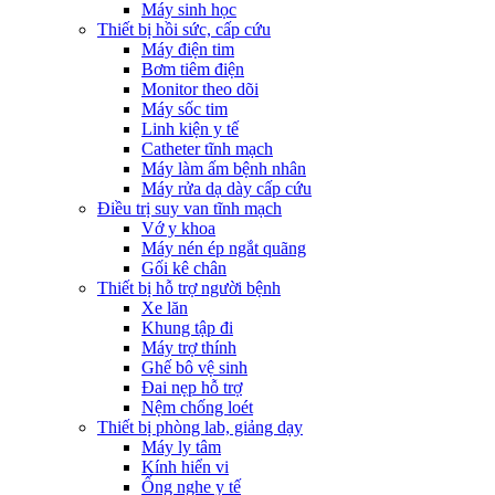
Máy sinh học
Thiết bị hồi sức, cấp cứu
Máy điện tim
Bơm tiêm điện
Monitor theo dõi
Máy sốc tim
Linh kiện y tế
Catheter tĩnh mạch
Máy làm ấm bệnh nhân
Máy rửa dạ dày cấp cứu
Điều trị suy van tĩnh mạch
Vớ y khoa
Máy nén ép ngắt quãng
Gối kê chân
Thiết bị hỗ trợ người bệnh
Xe lăn
Khung tập đi
Máy trợ thính
Ghế bô vệ sinh
Đai nẹp hỗ trợ
Nệm chống loét
Thiết bị phòng lab, giảng dạy
Máy ly tâm
Kính hiển vi
Ống nghe y tế