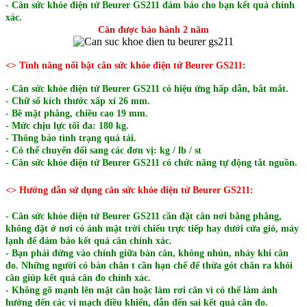
- Cân sức khỏe điện tử Beurer GS211 đảm bảo cho bạn kết quả chính
xác.
Cân được bảo hành 2 năm
<> Tính năng nổi bật cân sức khỏe điện tử Beurer GS211:
- Cân sức khỏe điện tử Beurer GS211 có hiệu ứng hấp dẫn, bắt mắt.
- Chữ số kích thước xấp xỉ 26 mm.
- Bề mặt phẳng, chiều cao 19 mm.
- Mức chịu lực tối đa: 180 kg.
- Thông báo tình trạng quá tải.
- Có thể chuyển đổi sang các đơn vị: kg / lb / st
- Cân sức khỏe điện tử Beurer GS211 có chức năng tự động tắt nguồn.
<> Hướng dẫn sử dụng cân sức khỏe điện tử Beurer GS211:
-
Cân sức khỏe điện tử Beurer GS211
cần đặt cân nơi bằng phẳng,
không đặt ở nơi có ánh mặt trời chiếu trực tiếp hay dưới cửa gió, máy
lạnh để đảm bảo kết quả cân chính xác.
- Bạn phải đứng vào chính giữa bàn cân, không nhún, nhảy khi cân
đo. Những người có bàn chân t cần hạn chế để thừa gót chân ra khỏi
cân giúp kết quả cân đo chính xác.
- Không gõ mạnh lên mặt cân hoặc làm rơi cân vì có thể làm ảnh
hưởng đến các vi mạch điều khiển, dẫn đến sai kết quả cân đo.