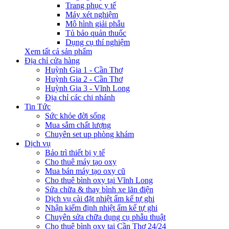
Trang phục y tế
Máy xét nghiệm
Mô hình giải phẫu
Tủ bảo quản thuốc
Dụng cụ thí nghiệm
Xem tất cả sản phẩm
Địa chỉ cửa hàng
Huỳnh Gia 1 - Cần Thơ
Huỳnh Gia 2 - Cần Thơ
Huỳnh Gia 3 - Vĩnh Long
Địa chỉ các chi nhánh
Tin Tức
Sức khỏe đời sống
Mua sắm chất lượng
Chuyên set up phòng khám
Dịch vụ
Bảo trì thiết bị y tế
Cho thuê máy tạo oxy
Mua bán máy tạo oxy cũ
Cho thuê bình oxy tại Vĩnh Long
Sửa chữa & thay bình xe lăn điện
Dịch vụ cài đặt nhiệt ẩm kế tự ghi
Nhận kiểm định nhiệt ẩm kế tự ghi
Chuyên sửa chữa dụng cụ phẫu thuật
Cho thuê bình oxy tại Cần Thơ 24/24