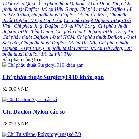
1/0 tại Phú Quốc
,
Chỉ phẫu thuật Dafilon 1/0 tại Đồng Tháp
,
Chỉ
phẫu thuật Dafilon 1/0 tại Hậu Giang
,
Chỉ phẫu thuật Dafilon 1/0
tại Sóc Trăng
,
chỉ phẫu thuật Dafilon 1/0 tại Cà Mau
,
Chỉ phẫu
thuật Dafilon 1/0 tại Bạc Liêu
,
Chỉ phẫu thuật Dafilon 1/0 tại Trà
Vinh
,
Chỉ phẫu thuật Dafilon 1/0 tại Vĩnh Long
,
Chỉ phẫu thuật
dafilon 1/0 tại Tiền Giang
,
Chỉ phẫu thuật Dafilon 1/0 tại Long An
,
Chỉ phẫu thuật Dafilon 1/0 tại HCM
,
Chỉ phẫu thuật Dafilon 1/0 tại
Sài Gòn
,
Chỉ phẫu thuật Dafilon 1/0 tại Hà Nội
,
Chỉ phẫu thuật
Dafilon 1/0 tại Huế
,
Chỉ phẫu thuật Dafilon 1/0 tại Đà Nẵng
,
Chỉ
phẫu thuật Dafilon 1/0 tại Phú Thọ
Sản phẩm cùng loại
Chỉ phẫu thuật Surgicryl 910 khâu gan
52.000 VNĐ
Chỉ Daclon Nylon các số
28.025 VNĐ