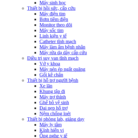
Máy sinh học
Thiết bị hồi sức, cấp cứu
Máy điện tim
Bơm tiêm điện
Monitor theo dõi
Máy sốc tim
Linh kiện y tế
Catheter tĩnh mạch
Máy làm ấm bệnh nhân
Máy rửa dạ dày cấp cứu
Điều trị suy van tĩnh mạch
Vớ y khoa
Máy nén ép ngắt quãng
Gối kê chân
Thiết bị hỗ trợ người bệnh
Xe lăn
Khung tập đi
Máy trợ thính
Ghế bô vệ sinh
Đai nẹp hỗ trợ
Nệm chống loét
Thiết bị phòng lab, giảng dạy
Máy ly tâm
Kính hiển vi
Ống nghe y tế