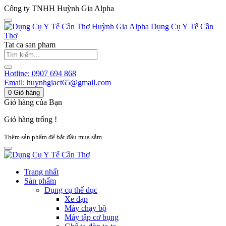
Công ty TNHH Huỳnh Gia Alpha
Huỳnh Gia Alpha
Dụng Cụ Y Tế Cần
Thơ
Tat ca san pham
Hotline:
0907 694 868
Email:
huynhgiact65@gmail.com
0
Giỏ hàng
Giỏ hàng của Bạn
Giỏ hàng trống !
Thêm sản phẩm để bắt đầu mua sắm.
Trang nhất
Sản phẩm
Dụng cụ thể dục
Xe đạp
Máy chạy bộ
Máy tập cơ bụng