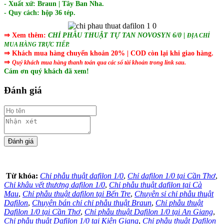
- Xuất xứ: Braun | Tây Ban Nha.
- Quy cách: hộp 36 tép.
⇒ Xem thêm:
CHỈ PHẪU THUẬT TỰ TAN NOVOSYN 6/0
|
ĐỊA CHỈ
MUA HÀNG TRỰC TIẾP.
⇒ Khách mua hàng chuyển khoản 20% | COD còn lại khi giao hàng.
⇒
Quý khách mua hàng thanh toán qua các số tài khoản trong link sau.
Cám ơn quý khách đã xem!
Đánh giá
Từ khóa:
Chỉ phẫu thuật dafilon 1/0
,
Chỉ dafilon 1/0 tại Cần Thơ
,
Chỉ khâu vết thương dafilon 1/0
,
Chỉ phẫu thuật dafilon tại Cà
Mau
,
Chỉ phẫu thuật dafilon tại Bến Tre
,
Chuyên sỉ chỉ phẫu thuật
Dafilon
,
Chuyên bán chỉ chỉ phẫu thuật Braun
,
Chỉ phẫu thuật
Dafilon 1/0 tại Cần Thơ
,
Chỉ phẫu thuật Dafilon 1/0 tại An Giang
,
Chỉ phẫu thuật Dafilon 1/0 tại Kiên Giang
,
Chỉ phẫu thuật Dafilon