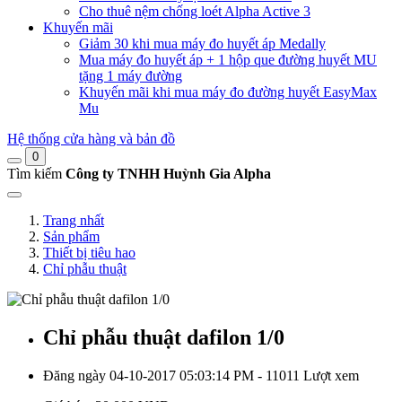
Cho thuê nệm chống loét Alpha Active 3
Khuyến mãi
Giảm 30 khi mua máy đo huyết áp Medally
Mua máy đo huyết áp + 1 hộp que đường huyết MU
tặng 1 máy đường
Khuyến mãi khi mua máy đo đường huyết EasyMax
Mu
Hệ thống cửa hàng và bản đồ
0
Tìm kiếm
Công ty TNHH Huỳnh Gia Alpha
Trang nhất
Sản phẩm
Thiết bị tiêu hao
Chỉ phẫu thuật
Chỉ phẫu thuật dafilon 1/0
Đăng ngày 04-10-2017 05:03:14 PM - 11011 Lượt xem