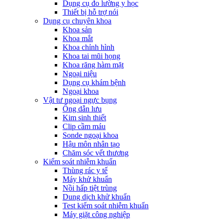
Dụng cụ đo lường y học
Thiết bị hỗ trợ nói
Dụng cụ chuyên khoa
Khoa sản
Khoa mắt
Khoa chỉnh hình
Khoa tai mũi họng
Khoa răng hàm mặt
Ngoại niệu
Dụng cụ khám bệnh
Ngoại khoa
Vật tư ngoại ngực bụng
Ống dẫn lưu
Kim sinh thiết
Clip cầm máu
Sonde ngoại khoa
Hậu môn nhân tạo
Chăm sóc vết thương
Kiểm soát nhiễm khuẩn
Thùng rác y tế
Máy khử khuẩn
Nồi hấp tiệt trùng
Dung dịch khử khuẩn
Test kiểm soát nhiễm khuẩn
Máy giặt công nghiệp