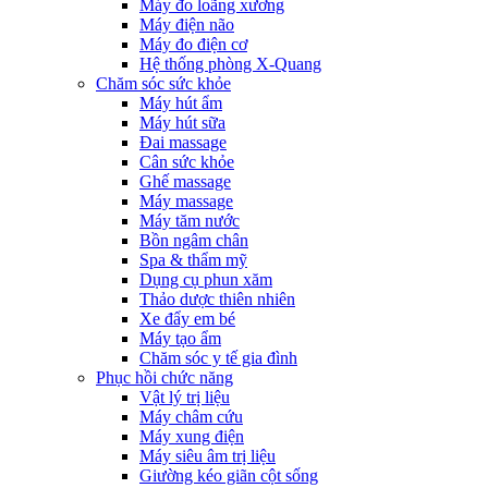
Máy đo loãng xương
Máy điện não
Máy đo điện cơ
Hệ thống phòng X-Quang
Chăm sóc sức khỏe
Máy hút ẩm
Máy hút sữa
Đai massage
Cân sức khỏe
Ghế massage
Máy massage
Máy tăm nước
Bồn ngâm chân
Spa & thẩm mỹ
Dụng cụ phun xăm
Thảo dược thiên nhiên
Xe đẩy em bé
Máy tạo ẩm
Chăm sóc y tế gia đình
Phục hồi chức năng
Vật lý trị liệu
Máy châm cứu
Máy xung điện
Máy siêu âm trị liệu
Giường kéo giãn cột sống