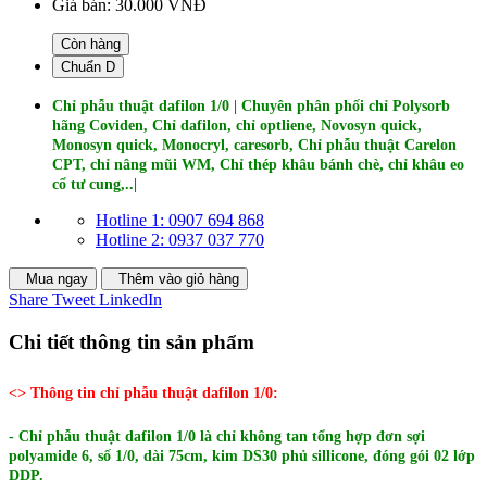
Giá bán:
30.000 VNĐ
Còn hàng
Chuẩn D
Chỉ phẫu thuật dafilon 1/0 |
Chuyên phân phối chỉ Polysorb
hãng Coviden, Chỉ dafilon, chỉ optliene, Novosyn quick,
Monosyn quick, Monocryl, caresorb, Chỉ phẫu thuật Carelon
CPT, chỉ nâng mũi WM, Chỉ thép khâu bánh chè, chỉ khâu eo
cổ tư cung,..|
Hotline 1: 0907 694 868
Hotline 2: 0937 037 770
Mua ngay
Thêm vào giỏ hàng
Share
Tweet
LinkedIn
Chi tiết thông tin sản phẩm
<> Thông tin chỉ phẫu thuật dafilon 1/0:
- Chỉ phẫu thuật dafilon 1/0 là chỉ không tan tổng hợp đơn sợi
polyamide 6, số 1/0, dài 75cm, kim DS30 phủ sillicone, đóng gói 02 lớp
DDP.