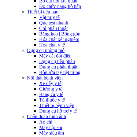
Bộ đặt nội khí quản
Đo chức năng hô hấp
Thiết bị tiêu hao
Vật tư y tế
Que test nhanh
Chỉ phẫu thuật
Băng keo | Bông gòn
Hóa chất xét nghiệm
Hóa chất y tế
Dụng cụ phòng mổ
Máy cắt đốt điện
Dụng cụ tiểu phẫu
Dụng cụ phẫu thuật
Bồn rửa tay tiệt trùng
Nội thất bệnh viện
Xe đẩy y tế
Giường y tế
Băng ca y tế
Tủ thuốc y tế
Thiết bị bệnh viện
Dụng cụ hỗ trợ y tế
Chẩn đoán hình ảnh
Áo chì
Máy nội soi
Máy siêu âm