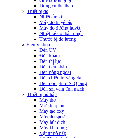
Ghế tạ-đòn tạ-tạ
Dụng cụ thể thao
Thiết bị đo
Nhiệt ẩm kế
Máy đo huyết áp
Máy đo đường huyết
Nhiệt kế đo thân nhiệt
Thước bị đo lường
Đèn y khoa
Đèn UV
Đèn khám
Đèn thị lực
Đèn tiểu phẫu
Đèn hồng ngoại
Đèn chiếu trị vàng da
Đèn đọc phim X-Quang
Đèn soi vein tĩnh mạch
Thiết bị hô hấp
Máy thở
Mở khí quản
Máy tạo oxy
Máy đo spo2
Máy hút dịch
Máy khí dung
Vật tư hô hấp