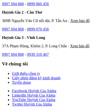
0907 694 868
-
0899 060 456
Huỳnh Gia 2 - Cần Thơ
369B Nguyễn Văn Cừ nối dài, P. Tân An -
Xem bản đồ
0907 694 868
-
0899 070 456
Huỳnh Gia 3 - Vĩnh Long
37A Phạm Hùng, Khóm 2, P. Long Châu -
Xem bản đồ
0907 694 868
-
0939 310 467
Về chúng tôi
Giới thiệu công ty
Giấy phép đăng ký kinh doanh
Tuyển dụng
Facebook Huỳnh Gia Alpha
LinkedIn Huỳnh Gia Alpha
YouTube Huỳnh Gia Alpha
Twitter Huỳnh Gia Alpha