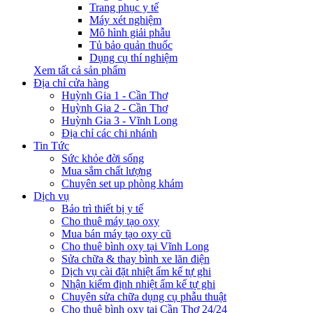
Trang phục y tế
Máy xét nghiệm
Mô hình giải phẫu
Tủ bảo quản thuốc
Dụng cụ thí nghiệm
Xem tất cả sản phẩm
Địa chỉ cửa hàng
Huỳnh Gia 1 - Cần Thơ
Huỳnh Gia 2 - Cần Thơ
Huỳnh Gia 3 - Vĩnh Long
Địa chỉ các chi nhánh
Tin Tức
Sức khỏe đời sống
Mua sắm chất lượng
Chuyên set up phòng khám
Dịch vụ
Bảo trì thiết bị y tế
Cho thuê máy tạo oxy
Mua bán máy tạo oxy cũ
Cho thuê bình oxy tại Vĩnh Long
Sửa chữa & thay bình xe lăn điện
Dịch vụ cài đặt nhiệt ẩm kế tự ghi
Nhận kiểm định nhiệt ẩm kế tự ghi
Chuyên sửa chữa dụng cụ phẫu thuật
Cho thuê bình oxy tại Cần Thơ 24/24