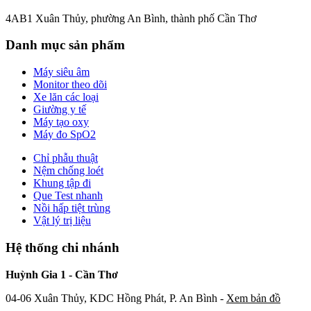
4AB1 Xuân Thủy, phường An Bình, thành phố Cần Thơ
Danh mục sản phẩm
Máy siêu âm
Monitor theo dõi
Xe lăn các loại
Giường y tế
Máy tạo oxy
Máy đo SpO2
Chỉ phẫu thuật
Nệm chống loét
Khung tập đi
Que Test nhanh
Nồi hấp tiệt trùng
Vật lý trị liệu
Hệ thống chi nhánh
Huỳnh Gia 1 - Cần Thơ
04-06 Xuân Thủy, KDC Hồng Phát, P. An Bình -
Xem bản đồ