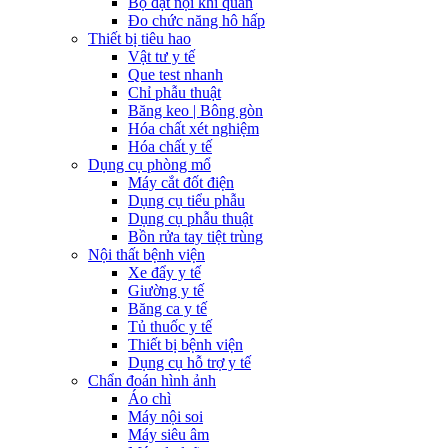
Bộ đặt nội khí quản
Đo chức năng hô hấp
Thiết bị tiêu hao
Vật tư y tế
Que test nhanh
Chỉ phẫu thuật
Băng keo | Bông gòn
Hóa chất xét nghiệm
Hóa chất y tế
Dụng cụ phòng mổ
Máy cắt đốt điện
Dụng cụ tiểu phẫu
Dụng cụ phẫu thuật
Bồn rửa tay tiệt trùng
Nội thất bệnh viện
Xe đẩy y tế
Giường y tế
Băng ca y tế
Tủ thuốc y tế
Thiết bị bệnh viện
Dụng cụ hỗ trợ y tế
Chẩn đoán hình ảnh
Áo chì
Máy nội soi
Máy siêu âm