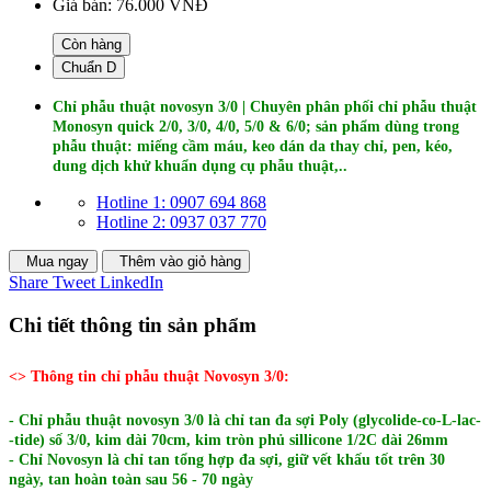
Giá bán:
76.000 VNĐ
Còn hàng
Chuẩn D
Chỉ phẫu thuật novosyn 3/0 |
Chuyên phân phối chỉ phẫu thuật
Monosyn quick 2/0, 3/0, 4/0, 5/0 & 6/0; sản phẩm dùng trong
phẫu thuật: miếng cầm máu, keo dán da thay chỉ, pen, kéo,
dung dịch khử khuẩn dụng cụ phẫu thuật,..
Hotline 1: 0907 694 868
Hotline 2: 0937 037 770
Mua ngay
Thêm vào giỏ hàng
Share
Tweet
LinkedIn
Chi tiết thông tin sản phẩm
<> Thông tin chỉ phẫu thuật Novosyn 3/0:
- Chỉ phẫu thuật novosyn 3/0 là chỉ tan đa sợi Poly (glycolide-co-L-lac-
-tide) số 3/0, kim dài 70cm, kim tròn phủ sillicone 1/2C dài 26mm
- Chỉ Novosyn là chỉ tan tổng hợp đa sợi, giữ vết khấu tốt trên 30
ngày, tan hoàn toàn sau 56 - 70 ngày