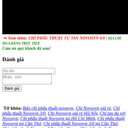
⇒ Xem thêm:
CHỈ PHẪU THUẬT TỰ TAN NOVOSYN 6/0
|
ĐỊA CHỈ
MUA HÀNG TRỰC TIẾP.
Cám ơn quý khách đã xem!
Đánh giá
Từ khóa:
Bán chỉ phẫu thuật novosyn
,
Chỉ Novosyn giá rẻ
,
Chỉ
phẫu thuật Novosyn 3/0
,
Chỉ Novosyn giá rẻ Hà Nội
,
Chỉ tan đa sợi
Novosyn
,
Chỉ phẫu thuật Novosyn tại Hồ Chí Minh
,
Chỉ phẫu thuật
Novosyn tại Cần Thơ
,
Chỉ phẫu thuật Novosyn 3/0 tại Cần Thơ
,