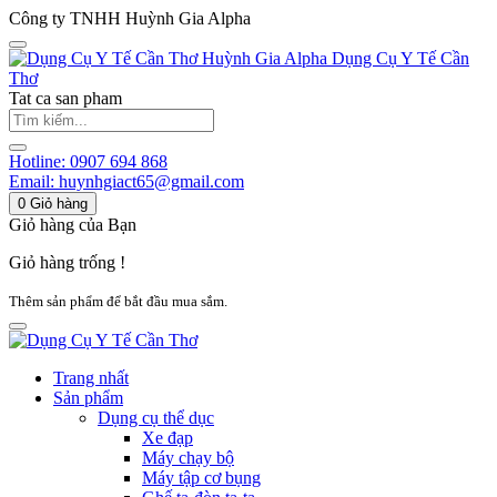
Công ty TNHH Huỳnh Gia Alpha
Huỳnh Gia Alpha
Dụng Cụ Y Tế Cần
Thơ
Tat ca san pham
Hotline:
0907 694 868
Email:
huynhgiact65@gmail.com
0
Giỏ hàng
Giỏ hàng của Bạn
Giỏ hàng trống !
Thêm sản phẩm để bắt đầu mua sắm.
Trang nhất
Sản phẩm
Dụng cụ thể dục
Xe đạp
Máy chạy bộ
Máy tập cơ bụng