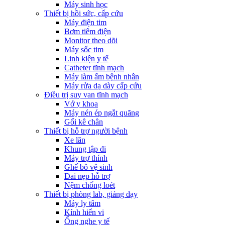
Máy sinh học
Thiết bị hồi sức, cấp cứu
Máy điện tim
Bơm tiêm điện
Monitor theo dõi
Máy sốc tim
Linh kiện y tế
Catheter tĩnh mạch
Máy làm ấm bệnh nhân
Máy rửa dạ dày cấp cứu
Điều trị suy van tĩnh mạch
Vớ y khoa
Máy nén ép ngắt quãng
Gối kê chân
Thiết bị hỗ trợ người bệnh
Xe lăn
Khung tập đi
Máy trợ thính
Ghế bô vệ sinh
Đai nẹp hỗ trợ
Nệm chống loét
Thiết bị phòng lab, giảng dạy
Máy ly tâm
Kính hiển vi
Ống nghe y tế