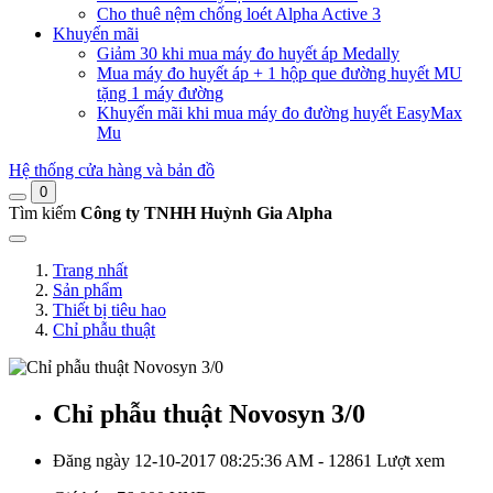
Cho thuê nệm chống loét Alpha Active 3
Khuyến mãi
Giảm 30 khi mua máy đo huyết áp Medally
Mua máy đo huyết áp + 1 hộp que đường huyết MU
tặng 1 máy đường
Khuyến mãi khi mua máy đo đường huyết EasyMax
Mu
Hệ thống cửa hàng và bản đồ
0
Tìm kiếm
Công ty TNHH Huỳnh Gia Alpha
Trang nhất
Sản phẩm
Thiết bị tiêu hao
Chỉ phẫu thuật
Chỉ phẫu thuật Novosyn 3/0
Đăng ngày 12-10-2017 08:25:36 AM - 12861 Lượt xem