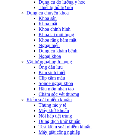
Dụng cụ đo lường y học
Thiết bị hỗ trợ nói
Dụng cụ chuyên khoa
Khoa sản
Khoa mắt
Khoa chỉnh hình
Khoa tai mũi họng
Khoa răng hàm mặt
Ngoại niệu
Dụng cụ khám bệnh
Ngoại khoa
Vật tư ngoại ngực bụng
Ống dẫn lưu
Kim sinh thiết
Clip cầm máu
Sonde ngoại khoa
Hậu môn nhân tạo
Chăm sóc vết thương
Kiểm soát nhiễm khuẩn
Thùng rác y tế
Máy khử khuẩn
Nồi hấp tiệt trùng
Dung dịch khử khuẩn
Test kiểm soát nhiễm khuẩn
Máy giặt công nghiệp