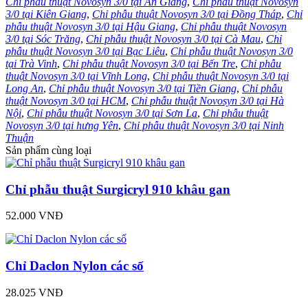
Chỉ phẫu thuật Novosyn 3/0 tại An Giang
,
Chỉ phẫu thuật Novosyn
3/0 tại Kiên Giang
,
Chỉ phẫu thuật Novosyn 3/0 tại Đồng Tháp
,
Chỉ
phẫu thuật Novosyn 3/0 tại Hậu Giang
,
Chỉ phẫu thuật Novosyn
3/0 tại Sóc Trăng
,
Chỉ phẫu thuật Novosyn 3/0 tại Cà Mau
,
Chỉ
phẫu thuật Novosyn 3/0 tại Bạc Liêu
,
Chỉ phẫu thuật Novosyn 3/0
tại Trà Vinh
,
Chỉ phẫu thuật Novosyn 3/0 tại Bến Tre
,
Chỉ phẫu
thuật Novosyn 3/0 tại Vĩnh Long
,
Chỉ phẫu thuật Novosyn 3/0 tại
Long An
,
Chỉ phẫu thuật Novosyn 3/0 tại Tiền Giang
,
Chỉ phẫu
thuật Novosyn 3/0 tại HCM
,
Chỉ phẫu thuật Novosyn 3/0 tại Hà
Nội
,
Chỉ phẫu thuật Novosyn 3/0 tại Sơn La
,
Chỉ phẫu thuật
Novosyn 3/0 tại hưng Yên
,
Chỉ phẫu thuật Novosyn 3/0 tại Ninh
Thuận
Sản phẩm cùng loại
Chỉ phẫu thuật Surgicryl 910 khâu gan
52.000 VNĐ
Chỉ Daclon Nylon các số
28.025 VNĐ