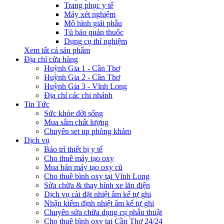
Trang phục y tế
Máy xét nghiệm
Mô hình giải phẫu
Tủ bảo quản thuốc
Dụng cụ thí nghiệm
Xem tất cả sản phẩm
Địa chỉ cửa hàng
Huỳnh Gia 1 - Cần Thơ
Huỳnh Gia 2 - Cần Thơ
Huỳnh Gia 3 - Vĩnh Long
Địa chỉ các chi nhánh
Tin Tức
Sức khỏe đời sống
Mua sắm chất lượng
Chuyên set up phòng khám
Dịch vụ
Bảo trì thiết bị y tế
Cho thuê máy tạo oxy
Mua bán máy tạo oxy cũ
Cho thuê bình oxy tại Vĩnh Long
Sửa chữa & thay bình xe lăn điện
Dịch vụ cài đặt nhiệt ẩm kế tự ghi
Nhận kiểm định nhiệt ẩm kế tự ghi
Chuyên sửa chữa dụng cụ phẫu thuật
Cho thuê bình oxy tại Cần Thơ 24/24