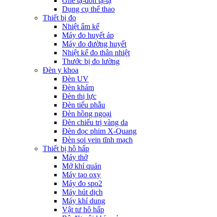
Ghế tạ-đòn tạ-tạ
Dụng cụ thể thao
Thiết bị đo
Nhiệt ẩm kế
Máy đo huyết áp
Máy đo đường huyết
Nhiệt kế đo thân nhiệt
Thước bị đo lường
Đèn y khoa
Đèn UV
Đèn khám
Đèn thị lực
Đèn tiểu phẫu
Đèn hồng ngoại
Đèn chiếu trị vàng da
Đèn đọc phim X-Quang
Đèn soi vein tĩnh mạch
Thiết bị hô hấp
Máy thở
Mở khí quản
Máy tạo oxy
Máy đo spo2
Máy hút dịch
Máy khí dung
Vật tư hô hấp