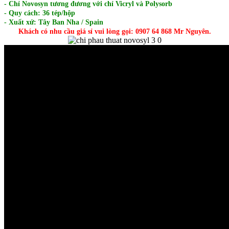
- Chỉ Novosyn tương đương với chỉ Vicryl và Polysorb
- Quy cách: 36 tép/hộp
- Xuất xứ: Tây Ban Nha / Spain
Khách có nhu cầu giá sỉ vui lòng gọi: 0907 64 868 Mr Nguyên.