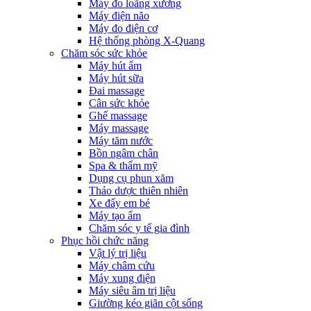
Máy đo loãng xương
Máy điện não
Máy đo điện cơ
Hệ thống phòng X-Quang
Chăm sóc sức khỏe
Máy hút ẩm
Máy hút sữa
Đai massage
Cân sức khỏe
Ghế massage
Máy massage
Máy tăm nước
Bồn ngâm chân
Spa & thẩm mỹ
Dụng cụ phun xăm
Thảo dược thiên nhiên
Xe đẩy em bé
Máy tạo ẩm
Chăm sóc y tế gia đình
Phục hồi chức năng
Vật lý trị liệu
Máy châm cứu
Máy xung điện
Máy siêu âm trị liệu
Giường kéo giãn cột sống