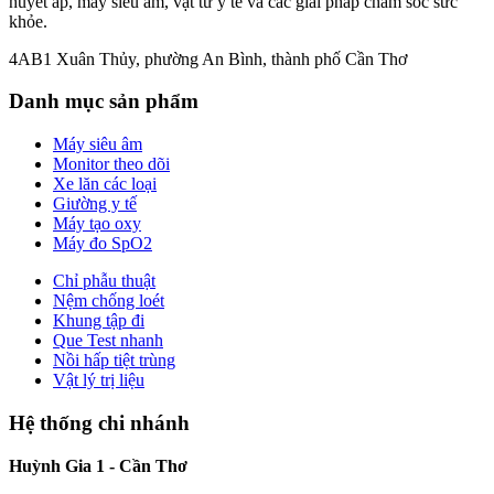
huyết áp, máy siêu âm, vật tư y tế và các giải pháp chăm sóc sức
khỏe.
4AB1 Xuân Thủy, phường An Bình, thành phố Cần Thơ
Danh mục sản phẩm
Máy siêu âm
Monitor theo dõi
Xe lăn các loại
Giường y tế
Máy tạo oxy
Máy đo SpO2
Chỉ phẫu thuật
Nệm chống loét
Khung tập đi
Que Test nhanh
Nồi hấp tiệt trùng
Vật lý trị liệu
Hệ thống chi nhánh
Huỳnh Gia 1 - Cần Thơ