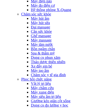
Máy điện não
Máy đo điện cơ
Hệ thống phòng X-Quang
Chăm sóc sức khỏe
Máy hút ẩm
Máy hút sữa
Đai massage
Cân sức khỏe
Ghế massage
Máy massage
Máy tăm nước
Bồn ngâm chân
Spa & thẩm mỹ
Dụng cụ phun xăm
Thảo dược thiên nhiên
Xe đẩy em bé
Máy tạo ẩm
Chăm sóc y tế gia đình
Phục hồi chức năng
Vật lý trị liệu
Máy châm cứu
Máy xung điện
Máy siêu âm trị liệu
Giường kéo giãn cột sống
Dụng cụ đo lường y học