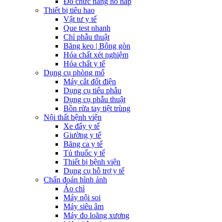
Đo chức năng hô hấp
Thiết bị tiêu hao
Vật tư y tế
Que test nhanh
Chỉ phẫu thuật
Băng keo | Bông gòn
Hóa chất xét nghiệm
Hóa chất y tế
Dụng cụ phòng mổ
Máy cắt đốt điện
Dụng cụ tiểu phẫu
Dụng cụ phẫu thuật
Bồn rửa tay tiệt trùng
Nội thất bệnh viện
Xe đẩy y tế
Giường y tế
Băng ca y tế
Tủ thuốc y tế
Thiết bị bệnh viện
Dụng cụ hỗ trợ y tế
Chẩn đoán hình ảnh
Áo chì
Máy nội soi
Máy siêu âm
Máy đo loãng xương