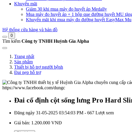
Khuyến mãi
Giảm 30 khi mua máy đo huyết áp Medally
Mua máy đo huyết áp + 1 hộp que đường huyết MU tặn
Khuyến mãi khi mua máy đo đường huyết EasyMax Mu
Hệ thống cửa hàng và bản đồ
0
Tìm kiếm
Công ty TNHH Huỳnh Gia Alpha
Trang nhất
Sản phẩm
Thiết bị hỗ trợ người bệnh
Đai nẹp hỗ trợ
Đai cố định cột sống lưng Pro Hard S
Đăng ngày 31-05-2025 03:54:03 PM - 667 Lượt xem
Giá bán:
1.200.000 VNĐ