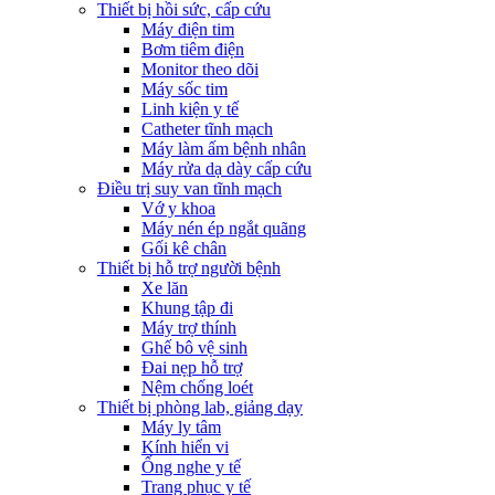
Thiết bị hồi sức, cấp cứu
Máy điện tim
Bơm tiêm điện
Monitor theo dõi
Máy sốc tim
Linh kiện y tế
Catheter tĩnh mạch
Máy làm ấm bệnh nhân
Máy rửa dạ dày cấp cứu
Điều trị suy van tĩnh mạch
Vớ y khoa
Máy nén ép ngắt quãng
Gối kê chân
Thiết bị hỗ trợ người bệnh
Xe lăn
Khung tập đi
Máy trợ thính
Ghế bô vệ sinh
Đai nẹp hỗ trợ
Nệm chống loét
Thiết bị phòng lab, giảng dạy
Máy ly tâm
Kính hiển vi
Ống nghe y tế
Trang phục y tế