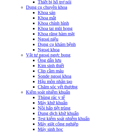
Thiết bị hỗ trợ nói
Dụng cụ chuyên khoa
Khoa sản
Khoa mắt
Khoa chỉnh hình
Khoa tai mũi họng
Khoa răng hàm mặt
Ngoại niệu
Dụng cụ khám bệnh
Ngoại khoa
Vật tư ngoại ngực bụng
Ống dẫn lưu
Kim sinh thiết
Clip cầm máu
Sonde ngoại khoa
Hậu môn nhân tạo
Chăm sóc vết thương
Kiểm soát nhiễm khuẩn
Thùng rác y tế
Máy khử khuẩn
Nồi hấp tiệt trùng
Dung dịch khử khuẩn
Test kiểm soát nhiễm khuẩn
Máy giặt công nghiệp
Máy sinh học