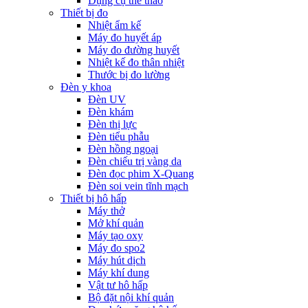
Dụng cụ thể thao
Thiết bị đo
Nhiệt ẩm kế
Máy đo huyết áp
Máy đo đường huyết
Nhiệt kế đo thân nhiệt
Thước bị đo lường
Đèn y khoa
Đèn UV
Đèn khám
Đèn thị lực
Đèn tiểu phẫu
Đèn hồng ngoại
Đèn chiếu trị vàng da
Đèn đọc phim X-Quang
Đèn soi vein tĩnh mạch
Thiết bị hô hấp
Máy thở
Mở khí quản
Máy tạo oxy
Máy đo spo2
Máy hút dịch
Máy khí dung
Vật tư hô hấp
Bộ đặt nội khí quản