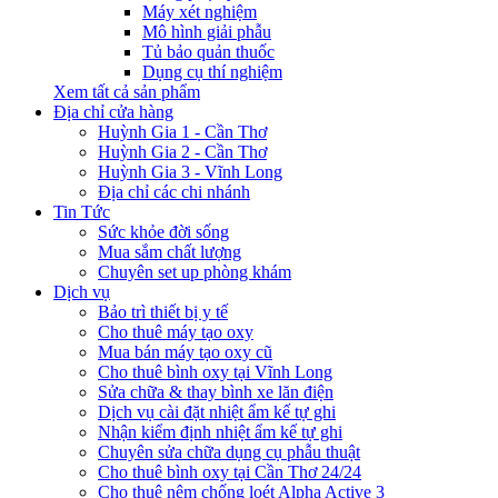
Máy xét nghiệm
Mô hình giải phẫu
Tủ bảo quản thuốc
Dụng cụ thí nghiệm
Xem tất cả sản phẩm
Địa chỉ cửa hàng
Huỳnh Gia 1 - Cần Thơ
Huỳnh Gia 2 - Cần Thơ
Huỳnh Gia 3 - Vĩnh Long
Địa chỉ các chi nhánh
Tin Tức
Sức khỏe đời sống
Mua sắm chất lượng
Chuyên set up phòng khám
Dịch vụ
Bảo trì thiết bị y tế
Cho thuê máy tạo oxy
Mua bán máy tạo oxy cũ
Cho thuê bình oxy tại Vĩnh Long
Sửa chữa & thay bình xe lăn điện
Dịch vụ cài đặt nhiệt ẩm kế tự ghi
Nhận kiểm định nhiệt ẩm kế tự ghi
Chuyên sửa chữa dụng cụ phẫu thuật
Cho thuê bình oxy tại Cần Thơ 24/24
Cho thuê nệm chống loét Alpha Active 3