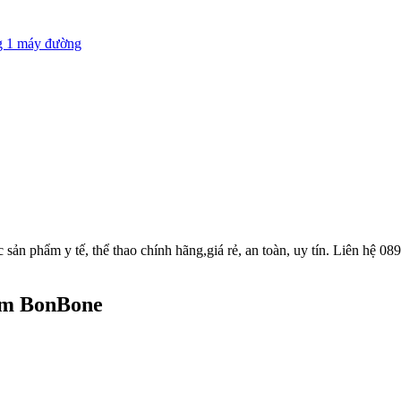
g 1 máy đường
lim BonBone