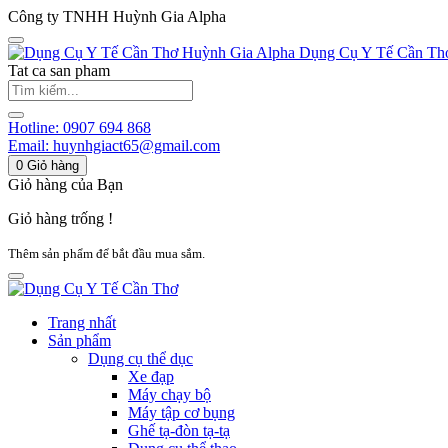
Công ty TNHH Huỳnh Gia Alpha
Huỳnh Gia Alpha
Dụng Cụ Y Tế Cần Th
Tat ca san pham
Hotline:
0907 694 868
Email:
huynhgiact65@gmail.com
0
Giỏ hàng
Giỏ hàng của Bạn
Giỏ hàng trống !
Thêm sản phẩm để bắt đầu mua sắm.
Trang nhất
Sản phẩm
Dụng cụ thể dục
Xe đạp
Máy chạy bộ
Máy tập cơ bụng
Ghế tạ-đòn tạ-tạ