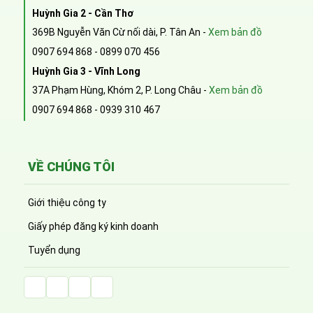
Huỳnh Gia 2 - Cần Thơ
369B Nguyễn Văn Cừ nối dài, P. Tân An -
Xem bản đồ
0907 694 868
-
0899 070 456
Huỳnh Gia 3 - Vĩnh Long
37A Phạm Hùng, Khóm 2, P. Long Châu -
Xem bản đồ
0907 694 868
-
0939 310 467
VỀ CHÚNG TÔI
Giới thiệu công ty
Giấy phép đăng ký kinh doanh
Tuyển dụng
Facebook Huỳnh Gia Alpha
LinkedIn Huỳnh Gia Alpha
YouTube Huỳnh Gia Alpha
Twitter Huỳnh Gia Alpha