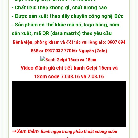
- Chất liệu: thép không gỉ, chất lượng cao
- Được sản xuất theo dây chuyền công nghệ Đức
- Sản phẩm có thể khắc mã số, logo hãng, năm
sản xuất, mã QR (data matrix) theo yêu cầu
Bệnh viện, phòng khám và đối tác vui lòng alo: 0907 694
868 or 0937 037 770 Mr Nguyên (Zalo)
Video đánh giá chi tiết banh Gelpi 16cm và
18cm code 7.038.16 và 7.03.16
⇒ Xem thêm
:
Banh ngực trong phẫu thuật xương sườn