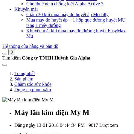
Cho thuê nệm chống loét Alpha Active 3
Khuyến mãi
Giảm 30 khi mua máy đo huyết áp Medally
Mua máy đo huyết áp + 1 hộp que đường huyết MU
tặng 1 máy đường
Khuyến mãi khi mua máy đo đường huyết EasyMax
Mu
Hệ thống cửa hàng và bản đồ
0
Tìm kiếm
Công ty TNHH Huỳnh Gia Alpha
Trang nhất
Sản phẩm
Chăm sóc sức khỏe
Dụng cụ phun xăm
Máy lăn kim điện My M
Đăng ngày 13-01-2018 04:44:34 PM - 9017 Lượt xem