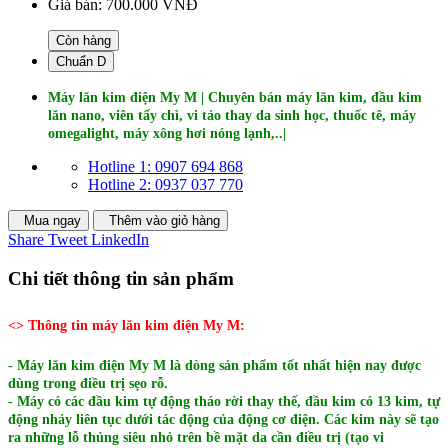
Giá bán:
700.000 VNĐ
Còn hàng
Chuẩn D
Máy lăn kim điện My M |
Chuyên bán máy lăn kim, đầu kim
lăn nano, viên tẩy chì, vi tảo thay da sinh học, thuốc tê, máy
omegalight, máy xông hơi nóng lạnh,..|
Hotline 1: 0907 694 868
Hotline 2: 0937 037 770
Mua ngay
Thêm vào giỏ hàng
Share
Tweet
LinkedIn
Chi tiết thông tin sản phẩm
<> Thông tin máy lăn kim điện My M:
- Máy lăn kim điện My M là dòng sản phẩm tốt nhất hiện nay được
dùng trong điều trị sẹo rỗ.
- Máy có các đầu kim tự động tháo rời thay thế, đầu kim có 13 kim, tự
động nhảy liên tục dưới tác động của động cơ điện. Các kim này sẽ tạo
ra những lỗ thủng siêu nhỏ trên bề mặt da cần điều trị (tạo vi