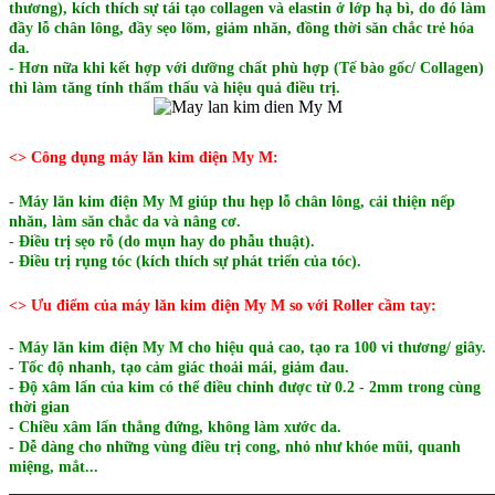
thương), kích thích sự tái tạo collagen và elastin ở lớp hạ bì, do đó làm
đầy lỗ chân lông, đầy sẹo lõm, giảm nhăn, đồng thời săn chắc trẻ hóa
da.
- Hơn nữa khi kết hợp với dưỡng chất phù hợp (Tế bào gốc/ Collagen)
thì làm tăng tính thẩm thấu và hiệu quả điều trị.
<> Công dụng máy lăn kim điện My M:
- Máy lăn kim điện My M giúp thu hẹp lỗ chân lông, c
ải thiện nếp
nhăn, l
àm săn chắc da và nâng cơ.
- Điều trị sẹo rỗ (do mụn hay do phẫu thuật).
- Điều trị rụng tóc (kích thích sự phát triển của tóc).
<> Ưu điểm của máy lăn kim điện My M so với Roller cầm tay:
-
Máy lăn kim điện My M cho h
iệu quả cao, tạo ra 100 vi thương/ giây.
- Tốc độ nhanh, tạo cảm giác thoải mái, giảm đau.
- Độ xâm lấn của kim có thể điều chỉnh được từ 0.2 - 2mm trong cùng
thời gian
- Chiều xâm lấn thẳng đứng, không làm xước da.
- Dễ dàng cho những vùng điều trị cong, nhỏ như khóe mũi, quanh
miệng, mắt...