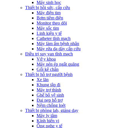
Máy sinh học
Thiết bị hồi sức, cấp cứu
Máy điện tim
Bơm tiêm điện
Monitor theo dõi
Máy sốc tim
Linh kiện y tế
Catheter tĩnh mạch
Máy làm ấm bệnh nhân
Máy rửa dạ dày cấp cứu
Điều trị suy van tĩnh mạch
Vớ y khoa
Máy nén ép ngắt quãng
Gối kê chân
Thiết bị hỗ trợ người bệnh
Xe lăn
Khung tập đi
Máy trợ thính
Ghế bô vệ sinh
Đai nẹp hỗ trợ
Nệm chống loét
Thiết bị phòng lab, giảng dạy
Máy ly tâm
Kính hiển vi
Ống nghe y tế