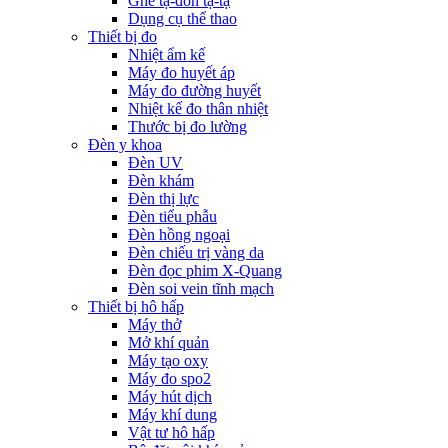
Ghế tạ-đòn tạ-tạ
Dụng cụ thể thao
Thiết bị đo
Nhiệt ẩm kế
Máy đo huyết áp
Máy đo đường huyết
Nhiệt kế đo thân nhiệt
Thước bị đo lường
Đèn y khoa
Đèn UV
Đèn khám
Đèn thị lực
Đèn tiểu phẫu
Đèn hồng ngoại
Đèn chiếu trị vàng da
Đèn đọc phim X-Quang
Đèn soi vein tĩnh mạch
Thiết bị hô hấp
Máy thở
Mở khí quản
Máy tạo oxy
Máy đo spo2
Máy hút dịch
Máy khí dung
Vật tư hô hấp