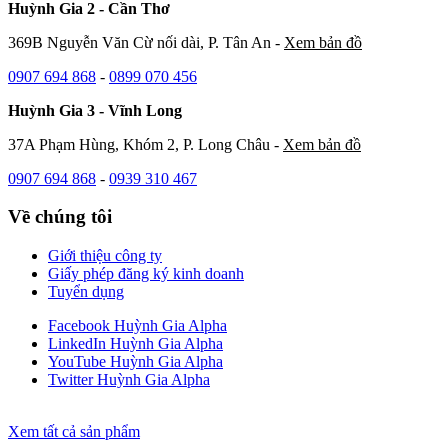
Huỳnh Gia 2 - Cần Thơ
369B Nguyễn Văn Cừ nối dài, P. Tân An -
Xem bản đồ
0907 694 868
-
0899 070 456
Huỳnh Gia 3 - Vĩnh Long
37A Phạm Hùng, Khóm 2, P. Long Châu -
Xem bản đồ
0907 694 868
-
0939 310 467
Về chúng tôi
Giới thiệu công ty
Giấy phép đăng ký kinh doanh
Tuyển dụng
Facebook Huỳnh Gia Alpha
LinkedIn Huỳnh Gia Alpha
YouTube Huỳnh Gia Alpha
Twitter Huỳnh Gia Alpha
Xem tất cả sản phẩm