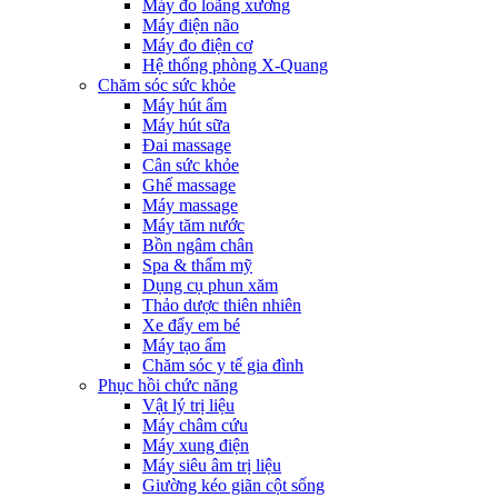
Máy đo loãng xương
Máy điện não
Máy đo điện cơ
Hệ thống phòng X-Quang
Chăm sóc sức khỏe
Máy hút ẩm
Máy hút sữa
Đai massage
Cân sức khỏe
Ghế massage
Máy massage
Máy tăm nước
Bồn ngâm chân
Spa & thẩm mỹ
Dụng cụ phun xăm
Thảo dược thiên nhiên
Xe đẩy em bé
Máy tạo ẩm
Chăm sóc y tế gia đình
Phục hồi chức năng
Vật lý trị liệu
Máy châm cứu
Máy xung điện
Máy siêu âm trị liệu
Giường kéo giãn cột sống