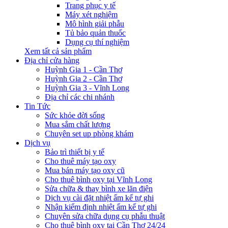
Trang phục y tế
Máy xét nghiệm
Mô hình giải phẫu
Tủ bảo quản thuốc
Dụng cụ thí nghiệm
Xem tất cả sản phẩm
Địa chỉ cửa hàng
Huỳnh Gia 1 - Cần Thơ
Huỳnh Gia 2 - Cần Thơ
Huỳnh Gia 3 - Vĩnh Long
Địa chỉ các chi nhánh
Tin Tức
Sức khỏe đời sống
Mua sắm chất lượng
Chuyên set up phòng khám
Dịch vụ
Bảo trì thiết bị y tế
Cho thuê máy tạo oxy
Mua bán máy tạo oxy cũ
Cho thuê bình oxy tại Vĩnh Long
Sửa chữa & thay bình xe lăn điện
Dịch vụ cài đặt nhiệt ẩm kế tự ghi
Nhận kiểm định nhiệt ẩm kế tự ghi
Chuyên sửa chữa dụng cụ phẫu thuật
Cho thuê bình oxy tại Cần Thơ 24/24