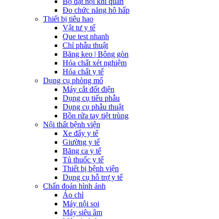
Bộ đặt nội khí quản
Đo chức năng hô hấp
Thiết bị tiêu hao
Vật tư y tế
Que test nhanh
Chỉ phẫu thuật
Băng keo | Bông gòn
Hóa chất xét nghiệm
Hóa chất y tế
Dụng cụ phòng mổ
Máy cắt đốt điện
Dụng cụ tiểu phẫu
Dụng cụ phẫu thuật
Bồn rửa tay tiệt trùng
Nội thất bệnh viện
Xe đẩy y tế
Giường y tế
Băng ca y tế
Tủ thuốc y tế
Thiết bị bệnh viện
Dụng cụ hỗ trợ y tế
Chẩn đoán hình ảnh
Áo chì
Máy nội soi
Máy siêu âm