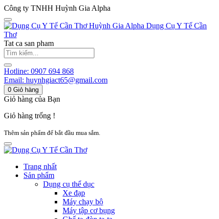
Công ty TNHH Huỳnh Gia Alpha
Huỳnh Gia Alpha
Dụng Cụ Y Tế Cần
Thơ
Tat ca san pham
Hotline:
0907 694 868
Email:
huynhgiact65@gmail.com
0
Giỏ hàng
Giỏ hàng của Bạn
Giỏ hàng trống !
Thêm sản phẩm để bắt đầu mua sắm.
Trang nhất
Sản phẩm
Dụng cụ thể dục
Xe đạp
Máy chạy bộ
Máy tập cơ bụng