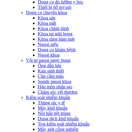
Dụng cụ đo lường y học
Thiết bị hỗ trợ nói
Dụng cụ chuyên khoa
Khoa sản
Khoa mắt
Khoa chỉnh hình
Khoa tai mũi họng
Khoa răng hàm mặt
Ngoại niệu
Dụng cụ khám bệnh
Ngoại khoa
Vật tư ngoại ngực bụng
Ống dẫn lưu
Kim sinh thiết
Clip cầm máu
Sonde ngoại khoa
Hậu môn nhân tạo
Chăm sóc vết thương
Kiểm soát nhiễm khuẩn
Thùng rác y tế
Máy khử khuẩn
Nồi hấp tiệt trùng
Dung dịch khử khuẩn
Test kiểm soát nhiễm khuẩn
Máy giặt công nghiệp