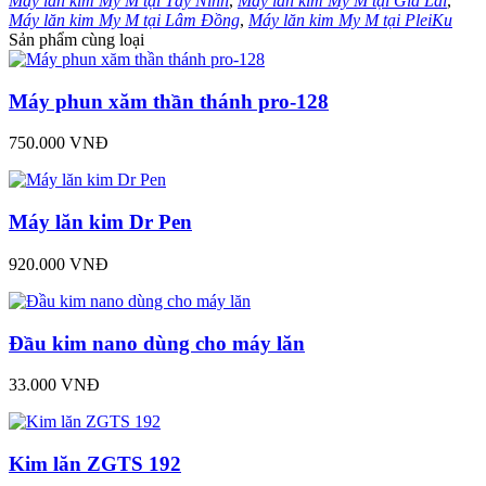
Máy lăn kim My M tại Tây Ninh
,
Máy lăn kim My M tại Gia Lai
,
Máy lăn kim My M tại Lâm Đồng
,
Máy lăn kim My M tại PleiKu
Sản phẩm cùng loại
Máy phun xăm thần thánh pro-128
750.000 VNĐ
Máy lăn kim Dr Pen
920.000 VNĐ
Đầu kim nano dùng cho máy lăn
33.000 VNĐ
Kim lăn ZGTS 192