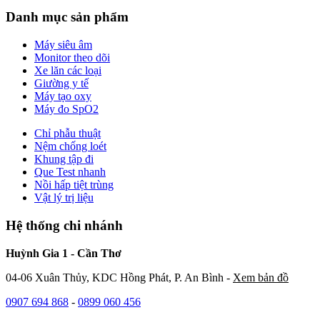
Danh mục sản phẩm
Máy siêu âm
Monitor theo dõi
Xe lăn các loại
Giường y tế
Máy tạo oxy
Máy đo SpO2
Chỉ phẫu thuật
Nệm chống loét
Khung tập đi
Que Test nhanh
Nồi hấp tiệt trùng
Vật lý trị liệu
Hệ thống chi nhánh
Huỳnh Gia 1 - Cần Thơ
04-06 Xuân Thủy, KDC Hồng Phát, P. An Bình -
Xem bản đồ
0907 694 868
-
0899 060 456