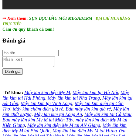
⇒ Xem thêm:
SỤN BỌC ĐẦU MŨI MEGADERM
|
ĐỊA CHỈ MUA HÀNG
TRỰC TIẾP.
Cám ơn quý khách đã xem!
Đánh giá
Từ khóa:
Máy lăn kim điện My M
,
Máy lăn kim tại Hà Nội
,
Máy
lăn kim tại Hải Phòng
,
Máy lăn kim tại Nha Trang
,
Máy lăn kim tại
Sài Gòn
,
Máy lăn kim tại Vĩnh Long
,
Máy lăn kim điện tại Cần
Thơ
,
Máy kim châm điện giá rẻ
,
Bán máy lăn kim giá rẻ
,
Máy lăn
kim chất lượng
,
Máy lăn kim tại Long An
,
Máy lăn kim tại Cà Mau
,
Bán máy lăn kim My M tại Miền Tây
,
máy lăn kim điện My M tại
Kiên Giang
,
Máy lăn kim điện My M tại AN Giang
,
Máy lăn kim
điện My M tại Phú Quốc
,
Máy lăn kim điện My M tại Hưng Yên
,