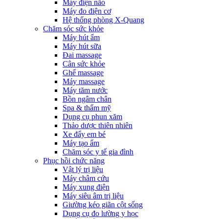
Máy điện não
Máy đo điện cơ
Hệ thống phòng X-Quang
Chăm sóc sức khỏe
Máy hút ẩm
Máy hút sữa
Đai massage
Cân sức khỏe
Ghế massage
Máy massage
Máy tăm nước
Bồn ngâm chân
Spa & thẩm mỹ
Dụng cụ phun xăm
Thảo dược thiên nhiên
Xe đẩy em bé
Máy tạo ẩm
Chăm sóc y tế gia đình
Phục hồi chức năng
Vật lý trị liệu
Máy châm cứu
Máy xung điện
Máy siêu âm trị liệu
Giường kéo giãn cột sống
Dụng cụ đo lường y học