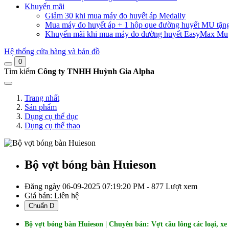
Khuyến mãi
Giảm 30 khi mua máy đo huyết áp Medally
Mua máy đo huyết áp + 1 hộp que đường huyết MU tặn
Khuyến mãi khi mua máy đo đường huyết EasyMax Mu
Hệ thống cửa hàng và bản đồ
0
Tìm kiếm
Công ty TNHH Huỳnh Gia Alpha
Trang nhất
Sản phẩm
Dụng cụ thể dục
Dụng cụ thể thao
Bộ vợt bóng bàn Huieson
Đăng ngày 06-09-2025 07:19:20 PM - 877 Lượt xem
Giá bán:
Liên hệ
Chuẩn D
Bộ vợt bóng bàn Huieson
| Chuyên bán: Vợt cầu lông các loại, xe 