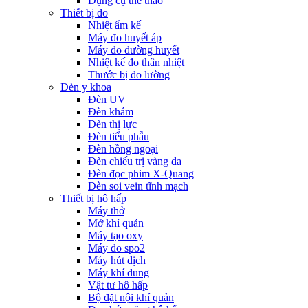
Dụng cụ thể thao
Thiết bị đo
Nhiệt ẩm kế
Máy đo huyết áp
Máy đo đường huyết
Nhiệt kế đo thân nhiệt
Thước bị đo lường
Đèn y khoa
Đèn UV
Đèn khám
Đèn thị lực
Đèn tiểu phẫu
Đèn hồng ngoại
Đèn chiếu trị vàng da
Đèn đọc phim X-Quang
Đèn soi vein tĩnh mạch
Thiết bị hô hấp
Máy thở
Mở khí quản
Máy tạo oxy
Máy đo spo2
Máy hút dịch
Máy khí dung
Vật tư hô hấp
Bộ đặt nội khí quản