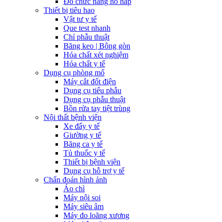
Đo chức năng hô hấp
Thiết bị tiêu hao
Vật tư y tế
Que test nhanh
Chỉ phẫu thuật
Băng keo | Bông gòn
Hóa chất xét nghiệm
Hóa chất y tế
Dụng cụ phòng mổ
Máy cắt đốt điện
Dụng cụ tiểu phẫu
Dụng cụ phẫu thuật
Bồn rửa tay tiệt trùng
Nội thất bệnh viện
Xe đẩy y tế
Giường y tế
Băng ca y tế
Tủ thuốc y tế
Thiết bị bệnh viện
Dụng cụ hỗ trợ y tế
Chẩn đoán hình ảnh
Áo chì
Máy nội soi
Máy siêu âm
Máy đo loãng xương