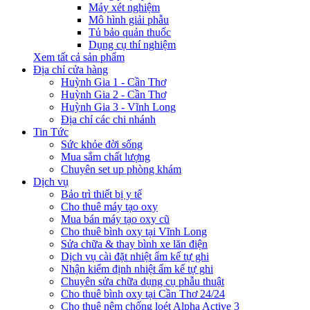
Máy xét nghiệm
Mô hình giải phẫu
Tủ bảo quản thuốc
Dụng cụ thí nghiệm
Xem tất cả sản phẩm
Địa chỉ cửa hàng
Huỳnh Gia 1 - Cần Thơ
Huỳnh Gia 2 - Cần Thơ
Huỳnh Gia 3 - Vĩnh Long
Địa chỉ các chi nhánh
Tin Tức
Sức khỏe đời sống
Mua sắm chất lượng
Chuyên set up phòng khám
Dịch vụ
Bảo trì thiết bị y tế
Cho thuê máy tạo oxy
Mua bán máy tạo oxy cũ
Cho thuê bình oxy tại Vĩnh Long
Sửa chữa & thay bình xe lăn điện
Dịch vụ cài đặt nhiệt ẩm kế tự ghi
Nhận kiểm định nhiệt ẩm kế tự ghi
Chuyên sửa chữa dụng cụ phẫu thuật
Cho thuê bình oxy tại Cần Thơ 24/24
Cho thuê nệm chống loét Alpha Active 3