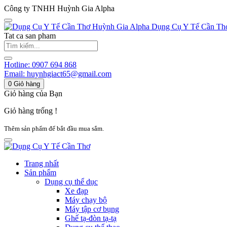
Công ty TNHH Huỳnh Gia Alpha
Huỳnh Gia Alpha
Dụng Cụ Y Tế Cần Th
Tat ca san pham
Hotline:
0907 694 868
Email:
huynhgiact65@gmail.com
0
Giỏ hàng
Giỏ hàng của Bạn
Giỏ hàng trống !
Thêm sản phẩm để bắt đầu mua sắm.
Trang nhất
Sản phẩm
Dụng cụ thể dục
Xe đạp
Máy chạy bộ
Máy tập cơ bụng
Ghế tạ-đòn tạ-tạ