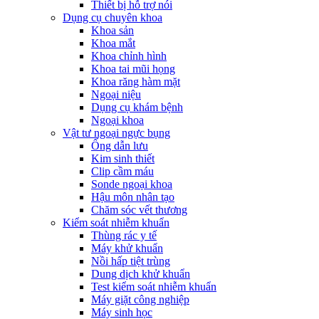
Thiết bị hỗ trợ nói
Dụng cụ chuyên khoa
Khoa sản
Khoa mắt
Khoa chỉnh hình
Khoa tai mũi họng
Khoa răng hàm mặt
Ngoại niệu
Dụng cụ khám bệnh
Ngoại khoa
Vật tư ngoại ngực bụng
Ống dẫn lưu
Kim sinh thiết
Clip cầm máu
Sonde ngoại khoa
Hậu môn nhân tạo
Chăm sóc vết thương
Kiểm soát nhiễm khuẩn
Thùng rác y tế
Máy khử khuẩn
Nồi hấp tiệt trùng
Dung dịch khử khuẩn
Test kiểm soát nhiễm khuẩn
Máy giặt công nghiệp
Máy sinh học