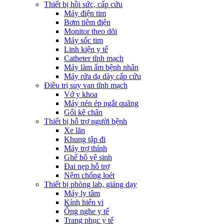
Thiết bị hồi sức, cấp cứu
Máy điện tim
Bơm tiêm điện
Monitor theo dõi
Máy sốc tim
Linh kiện y tế
Catheter tĩnh mạch
Máy làm ấm bệnh nhân
Máy rửa dạ dày cấp cứu
Điều trị suy van tĩnh mạch
Vớ y khoa
Máy nén ép ngắt quãng
Gối kê chân
Thiết bị hỗ trợ người bệnh
Xe lăn
Khung tập đi
Máy trợ thính
Ghế bô vệ sinh
Đai nẹp hỗ trợ
Nệm chống loét
Thiết bị phòng lab, giảng dạy
Máy ly tâm
Kính hiển vi
Ống nghe y tế
Trang phục y tế