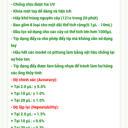
- Chống chịu được tia UV
- Khóa một tay dễ dàng và tiện ích
- Hấp khử trùng nguyên cây (121o trong 20 phút)
- Bao gồm 8 loại cho một dãi thể tích rộng(0.1µL - 10mL)
- Đầu lọc sử dụng cho các cây có thể tích lớn hơn 1000µL
- Típ dạng đẩy ra cho phép đẩy típ mà không cần sử dụng
tay
- Hầu hết các model có pittong làm bằng vật liệu chống lại
sự hòa tan
- Típ dạng đẩy được làm bằng nhựa để tránh làm hư hỏng
các ống thủy tinh
- Độ chính xác (Accuracy):
+ Tại 2.0 µL: ± 5.0%
+ Tại 10 µL: ± 1.0%
+ Tại 20 µL: ± 1.0%
- Độ lặp lại (Repeatability):
+ Tại 2.0 µL: < 1.5%
+ Tại 10 µL: < 0.6%
+ Tại 20 µL: < 0.3%