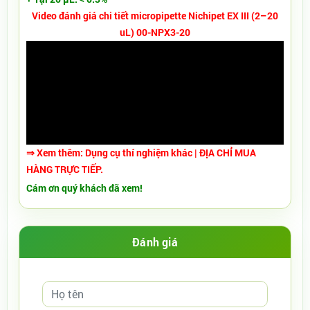
Video đánh giá chi tiết micropipette Nichipet EX III (2–20
uL) 00-NPX3-20
⇒ Xem thêm:
Dụng cụ thí nghiệm
khác
| ĐỊA CHỈ MUA
HÀNG TRỰC TIẾP.
Cám ơn quý khách đã xem!
Đánh giá