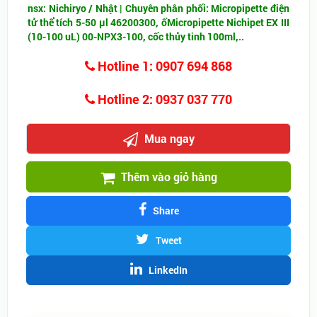
nsx: Nichiryo / Nhật | Chuyên phân phối: Micropipette điện
tử thể tích 5-50 µl 46200300​, ố
Micropipette Nichipet EX III
(10-100 uL) 00-NPX3-100,
cốc thủy tinh 100ml,..
Hotline 1: 0907 694 868
Hotline 2: 0937 037 770
Mua ngay
Thêm vào giỏ hàng
Share
Tweet
LinkedIn