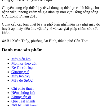
Chuyên cung cấp thiết bị y tế và dụng cụ thể dục chính hãng cho
bệnh viện, phòng khám và gia đình tại khu vực Đồng bằng sông
Cửu Long từ năm 2013.
Cung cấp các loại thiết bị y tế phổ biến nhất hiện nay như máy đo
huyết áp, máy siêu âm, vật tư y tế và các giải pháp chăm sóc sức
khỏe.
4AB1 Xuân Thủy, phường An Bình, thành phố Cần Thơ
Danh mục sản phẩm
Máy siêu âm
Monitor theo dõi
Xe lăn các loại
Giường y tế
Máy tạo oxy
Máy đo SpO2
Chỉ phẫu thuật
Nệm chống loét
Khung tập đi
Que Test nhanh
Nồi hấp tiệt trùng