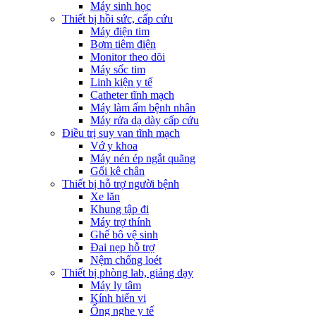
Máy sinh học
Thiết bị hồi sức, cấp cứu
Máy điện tim
Bơm tiêm điện
Monitor theo dõi
Máy sốc tim
Linh kiện y tế
Catheter tĩnh mạch
Máy làm ấm bệnh nhân
Máy rửa dạ dày cấp cứu
Điều trị suy van tĩnh mạch
Vớ y khoa
Máy nén ép ngắt quãng
Gối kê chân
Thiết bị hỗ trợ người bệnh
Xe lăn
Khung tập đi
Máy trợ thính
Ghế bô vệ sinh
Đai nẹp hỗ trợ
Nệm chống loét
Thiết bị phòng lab, giảng dạy
Máy ly tâm
Kính hiển vi
Ống nghe y tế