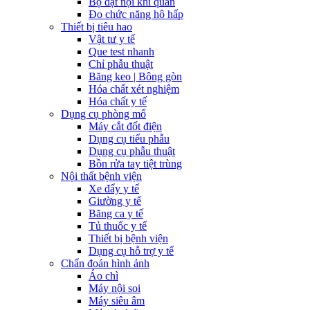
Bộ đặt nội khí quản
Đo chức năng hô hấp
Thiết bị tiêu hao
Vật tư y tế
Que test nhanh
Chỉ phẫu thuật
Băng keo | Bông gòn
Hóa chất xét nghiệm
Hóa chất y tế
Dụng cụ phòng mổ
Máy cắt đốt điện
Dụng cụ tiểu phẫu
Dụng cụ phẫu thuật
Bồn rửa tay tiệt trùng
Nội thất bệnh viện
Xe đẩy y tế
Giường y tế
Băng ca y tế
Tủ thuốc y tế
Thiết bị bệnh viện
Dụng cụ hỗ trợ y tế
Chẩn đoán hình ảnh
Áo chì
Máy nội soi
Máy siêu âm