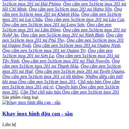
5x16cm inox 201 tại Hải Phòng
,
Ống cắm pen 5x16cm inox 201 tại
Hồ Chí Minh
,
Ống cắm pen 5x16cm inox 201 tại Hưng Yên
,
Ống
cắm pen 5x16cm inox 201 tại Khánh Hòa
,
Ống cắm pen 5x16cm
inox 201 tại Lai Châu
,
Ống cắm pen 5x16cm inox 201 tại Lào Cai
,
Ống cắm pen 5x16cm inox 201 tại Lạng Sơn
,
Ống cắm pen
5x16cm inox 201 tại Lâm Đồng
,
Ống cắm pen 5x16cm inox 201 tại
Nghệ An
,
Ống cắm pen 5x16cm inox 201 tại Ninh Bình
,
Ống cắm
pen 5x16cm inox 201 tại Phú Thọ
,
Ống cắm pen 5x16cm inox 201
tại Quảng Ngãi
,
Ống cắm pen 5x16cm inox 201 tại Quảng Ninh
,
Ống cắm pen 5x16cm inox 201 tại Quảng Trị
,
Ống cắm pen
5x16cm inox 201 tại Sơn La
,
Ống cắm pen 5x16cm inox 201 tại
Tây Ninh
,
Ống cắm pen 5x16cm inox 201 tại Thái Nguyên
,
Ống
cắm pen 5x16cm inox 201 tại Thanh Hóa
,
Ống cắm pen 5x16cm
inox 201 tại Huế
,
Ống cắm pen 5x16cm inox 201 tại Tuyên Quang
,
Ống cắm pen 5x16cm inox 201 có tốt không
,
Những điều cần biết
khi mua Ống cắm pen 5x16cm inox 201
,
Chỗ nào bán Ống cắm
pen 5x16cm inox 201 giá rẻ
,
Chuyên bán Ống cắm pen 5x16cm
inox 201
,
Cần Thơ chỗ nào bán Ống cắm pen 5x16cm inox 201
Sản phẩm cùng loại
Khay inox hình đậu cạn - sâu
Liên hệ