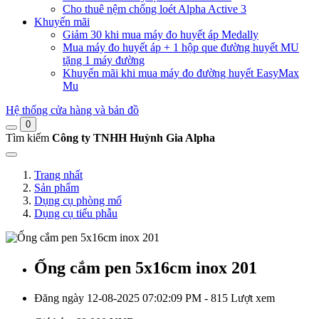
Cho thuê nệm chống loét Alpha Active 3
Khuyến mãi
Giảm 30 khi mua máy đo huyết áp Medally
Mua máy đo huyết áp + 1 hộp que đường huyết MU
tặng 1 máy đường
Khuyến mãi khi mua máy đo đường huyết EasyMax
Mu
Hệ thống cửa hàng và bản đồ
0
Tìm kiếm
Công ty TNHH Huỳnh Gia Alpha
Trang nhất
Sản phẩm
Dụng cụ phòng mổ
Dụng cụ tiểu phẫu
Ống cắm pen 5x16cm inox 201
Đăng ngày 12-08-2025 07:02:09 PM - 815 Lượt xem