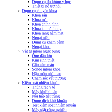
Dụng cụ đo lường y học
Thiết bị hỗ trợ nói
Dụng cụ chuyên khoa
Khoa sản
Khoa mắt
Khoa chỉnh hình
Khoa tai mũi họng
Khoa răng hàm mặt
Ngoại niệu
Dụng cụ khám bệnh
Ngoại khoa
Vật tư ngoại ngực bụng
Ống dẫn lưu
Kim sinh thiết
Clip cầm máu
Sonde ngoại khoa
Hậu môn nhân tạo
Chăm sóc vết thương
Kiểm soát nhiễm khuẩn
Thùng rác y tế
Máy khử khuẩn
Nồi hấp tiệt trùng
Dung dịch khử khuẩn
Test kiểm soát nhiễm khuẩn
Máy giặt công nghiệp