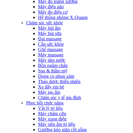
Máy đo loãng xương
Máy điện não
Máy đo điện cơ
Hệ thống phòng X-Quang
Chăm sóc sức khỏe
Máy hút ẩm
Máy hút sữa
Đai massage
Cân sức khỏe
Ghế massage
Máy massage
Máy tăm nước
Bồn ngâm chân
Spa & thẩm mỹ
Dụng cụ phun xăm
Thảo dược thiên nhiên
Xe đẩy em bé
Máy tạo ẩm
Chăm sóc y tế gia đình
Phục hồi chức năng
Vật lý trị liệu
Máy châm cứu
Máy xung điện
Máy siêu âm trị liệu
Giường kéo giãn cột sống