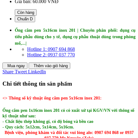
Giá bán:
60.000 VNĐ
Còn hàng
Chuẩn D
Ống cắm pen 5x16cm inox 201 | Chuyên phân phối: dụng cụ
tiểu phẫu dùng cho y tế, dụng cụ phẫu thuật dùng trong phòng
mổ,...|
Hotline 1: 0907 694 868
Hotline 2: 0937 037 770
Mua ngay
Thêm vào giỏ hàng
Share
Tweet
LinkedIn
Chi tiết thông tin sản phẩm
<> Thông số kỹ thuật ống cắm pen 5x16cm inox 201:
Ống cắm pen 1x16cm inox 201 có có xuất xứ tại KGV/VN với thông số
kỹ thuật như sau:
- Chất liệu thép không gỉ, có độ bóng và bền cao
- Quy cách: 5x12cm, 5x14cm, 5x16cm.
Bệnh viện, phòng khám và đối tác vui lòng alo: 0907 694 868 or 0937