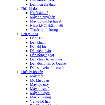
Ghế tạ-đòn tạ-tạ
Dụng cụ thể thao
Thiết bị đo
Nhiệt ẩm kế
Máy đo huyết áp
Máy đo đường huyết
Nhiệt kế đo thân nhiệt
Thước bị đo lường
Đèn y khoa
Đèn UV
Đèn khám
Đèn thị lực
Đèn tiểu phẫu
Đèn hồng ngoại
Đèn chiếu trị vàng da
Đèn đọc phim X-Quang
Đèn soi vein tĩnh mạch
Thiết bị hô hấp
Máy thở
Mở khí quản
Máy tạo oxy
Máy đo spo2
Máy hút dịch
Máy khí dung
Vật tư hô hấp