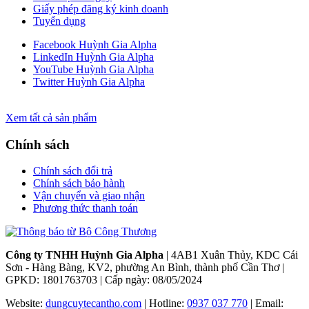
Giấy phép đăng ký kinh doanh
Tuyển dụng
Facebook Huỳnh Gia Alpha
LinkedIn Huỳnh Gia Alpha
YouTube Huỳnh Gia Alpha
Twitter Huỳnh Gia Alpha
Xem tất cả sản phẩm
Chính sách
Chính sách đổi trả
Chính sách bảo hành
Vận chuyển và giao nhận
Phương thức thanh toán
Công ty TNHH Huỳnh Gia Alpha
| 4AB1 Xuân Thủy, KDC Cái
Sơn - Hàng Bàng, KV2, phường An Bình, thành phố Cần Thơ |
GPKD: 1801763703 | Cấp ngày: 08/05/2024
Website:
dungcuytecantho.com
| Hotline:
0937 037 770
| Email: