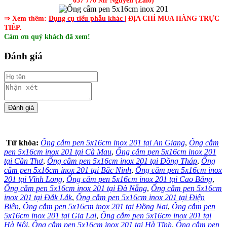
037 770 Mr Nguyên (Zalo)
⇒ Xem thêm:
Dụng cụ tiểu phẫu khác
| ĐỊA CHỈ MUA HÀNG TRỰC
TIẾP.
Cám ơn quý khách đã xem!
Đánh giá
Từ khóa:
Ống cắm pen 5x16cm inox 201 tại An Giang
,
Ống cắm
pen 5x16cm inox 201 tại Cà Mau
,
Ống cắm pen 5x16cm inox 201
tại Cần Thơ
,
Ống cắm pen 5x16cm inox 201 tại Đồng Tháp
,
Ống
cắm pen 5x16cm inox 201 tại Bắc Ninh
,
Ống cắm pen 5x16cm inox
201 tại Vĩnh Long
,
Ống cắm pen 5x16cm inox 201 tại Cao Bằng
,
Ống cắm pen 5x16cm inox 201 tại Đà Nẵng
,
Ống cắm pen 5x16cm
inox 201 tại Đắk Lắk
,
Ống cắm pen 5x16cm inox 201 tại Điện
Biên
,
Ống cắm pen 5x16cm inox 201 tại Đồng Nai
,
Ống cắm pen
5x16cm inox 201 tại Gia Lai
,
Ống cắm pen 5x16cm inox 201 tại
Hà Nội
,
Ống cắm pen 5x16cm inox 201 tại Hà Tĩnh
,
Ống cắm pen