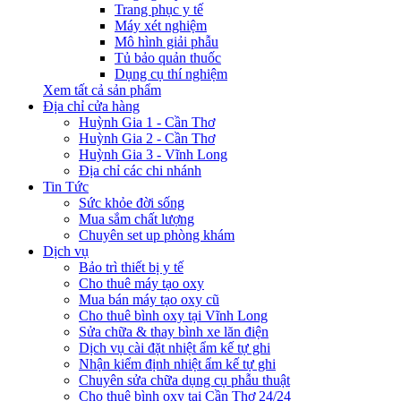
Trang phục y tế
Máy xét nghiệm
Mô hình giải phẫu
Tủ bảo quản thuốc
Dụng cụ thí nghiệm
Xem tất cả sản phẩm
Địa chỉ cửa hàng
Huỳnh Gia 1 - Cần Thơ
Huỳnh Gia 2 - Cần Thơ
Huỳnh Gia 3 - Vĩnh Long
Địa chỉ các chi nhánh
Tin Tức
Sức khỏe đời sống
Mua sắm chất lượng
Chuyên set up phòng khám
Dịch vụ
Bảo trì thiết bị y tế
Cho thuê máy tạo oxy
Mua bán máy tạo oxy cũ
Cho thuê bình oxy tại Vĩnh Long
Sửa chữa & thay bình xe lăn điện
Dịch vụ cài đặt nhiệt ẩm kế tự ghi
Nhận kiểm định nhiệt ẩm kế tự ghi
Chuyên sửa chữa dụng cụ phẫu thuật
Cho thuê bình oxy tại Cần Thơ 24/24