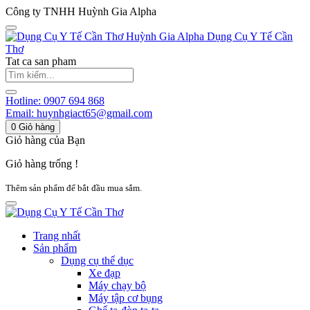
Công ty TNHH Huỳnh Gia Alpha
Huỳnh Gia Alpha
Dụng Cụ Y Tế Cần
Thơ
Tat ca san pham
Hotline:
0907 694 868
Email:
huynhgiact65@gmail.com
0
Giỏ hàng
Giỏ hàng của Bạn
Giỏ hàng trống !
Thêm sản phẩm để bắt đầu mua sắm.
Trang nhất
Sản phẩm
Dụng cụ thể dục
Xe đạp
Máy chạy bộ
Máy tập cơ bụng