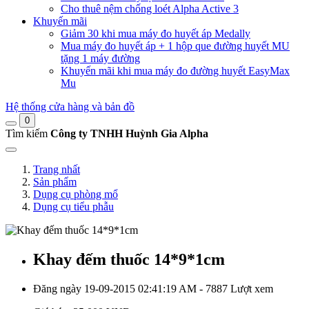
Cho thuê nệm chống loét Alpha Active 3
Khuyến mãi
Giảm 30 khi mua máy đo huyết áp Medally
Mua máy đo huyết áp + 1 hộp que đường huyết MU
tặng 1 máy đường
Khuyến mãi khi mua máy đo đường huyết EasyMax
Mu
Hệ thống cửa hàng và bản đồ
0
Tìm kiếm
Công ty TNHH Huỳnh Gia Alpha
Trang nhất
Sản phẩm
Dụng cụ phòng mổ
Dụng cụ tiểu phẫu
Khay đếm thuốc 14*9*1cm
Đăng ngày 19-09-2015 02:41:19 AM - 7887 Lượt xem