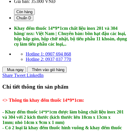
Giá bán:
35.000 VNĐ
Còn hàng
Chuẩn D
Khay đếm thuốc 14*9*1cm chất liệu inox 201 và 304
hãng/ nsx: Việt Nam | Chuyên bán: bồn hạt đậu các loại,
hộp hấp gòn, hộp chữ nhật, bộ tiểu phẫu 11 khoản, dụng
cụ làm tiểu phẫu các loại,..
Hotline 1: 0907 694 868
Hotline 2: 0937 037 770
Mua ngay
Thêm vào giỏ hàng
Share
Tweet
LinkedIn
Chi tiết thông tin sản phẩm
<> Thông tin khay đếm thuốc 14*9*1cm:
- Khay đếm thuốc
cm
được làm bằng chất liệu inox 201
14*9*1
và 304 với 2 kích thước (kích thước
lớn 18cm x 13cm x
1mm; nhỏ 14cm x 9cm x 1 mm)
- Có 2 loại là khay đếm thuốc hình vuông & khay đếm thuốc