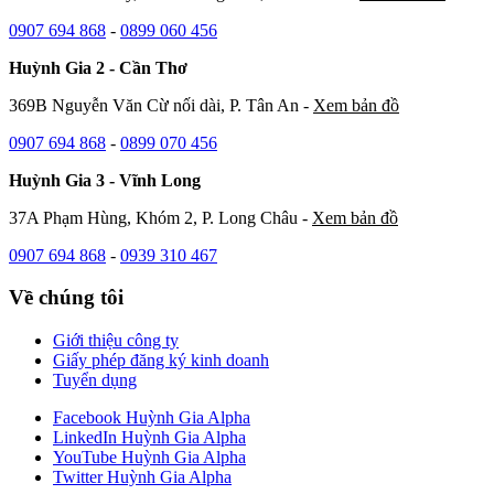
0907 694 868
-
0899 060 456
Huỳnh Gia 2 - Cần Thơ
369B Nguyễn Văn Cừ nối dài, P. Tân An -
Xem bản đồ
0907 694 868
-
0899 070 456
Huỳnh Gia 3 - Vĩnh Long
37A Phạm Hùng, Khóm 2, P. Long Châu -
Xem bản đồ
0907 694 868
-
0939 310 467
Về chúng tôi
Giới thiệu công ty
Giấy phép đăng ký kinh doanh
Tuyển dụng
Facebook Huỳnh Gia Alpha
LinkedIn Huỳnh Gia Alpha
YouTube Huỳnh Gia Alpha
Twitter Huỳnh Gia Alpha