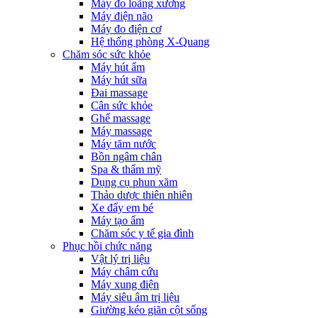
Máy đo loãng xương
Máy điện não
Máy đo điện cơ
Hệ thống phòng X-Quang
Chăm sóc sức khỏe
Máy hút ẩm
Máy hút sữa
Đai massage
Cân sức khỏe
Ghế massage
Máy massage
Máy tăm nước
Bồn ngâm chân
Spa & thẩm mỹ
Dụng cụ phun xăm
Thảo dược thiên nhiên
Xe đẩy em bé
Máy tạo ẩm
Chăm sóc y tế gia đình
Phục hồi chức năng
Vật lý trị liệu
Máy châm cứu
Máy xung điện
Máy siêu âm trị liệu
Giường kéo giãn cột sống