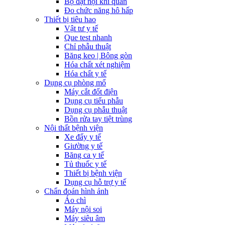
Bộ đặt nội khí quản
Đo chức năng hô hấp
Thiết bị tiêu hao
Vật tư y tế
Que test nhanh
Chỉ phẫu thuật
Băng keo | Bông gòn
Hóa chất xét nghiệm
Hóa chất y tế
Dụng cụ phòng mổ
Máy cắt đốt điện
Dụng cụ tiểu phẫu
Dụng cụ phẫu thuật
Bồn rửa tay tiệt trùng
Nội thất bệnh viện
Xe đẩy y tế
Giường y tế
Băng ca y tế
Tủ thuốc y tế
Thiết bị bệnh viện
Dụng cụ hỗ trợ y tế
Chẩn đoán hình ảnh
Áo chì
Máy nội soi
Máy siêu âm