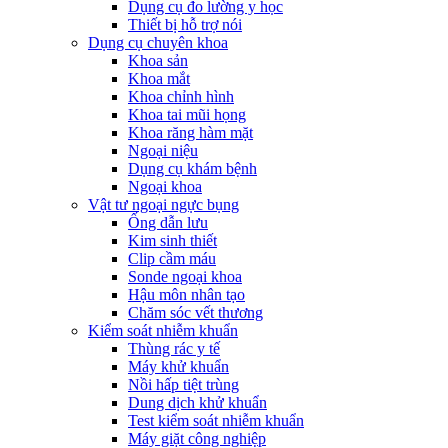
Dụng cụ đo lường y học
Thiết bị hỗ trợ nói
Dụng cụ chuyên khoa
Khoa sản
Khoa mắt
Khoa chỉnh hình
Khoa tai mũi họng
Khoa răng hàm mặt
Ngoại niệu
Dụng cụ khám bệnh
Ngoại khoa
Vật tư ngoại ngực bụng
Ống dẫn lưu
Kim sinh thiết
Clip cầm máu
Sonde ngoại khoa
Hậu môn nhân tạo
Chăm sóc vết thương
Kiểm soát nhiễm khuẩn
Thùng rác y tế
Máy khử khuẩn
Nồi hấp tiệt trùng
Dung dịch khử khuẩn
Test kiểm soát nhiễm khuẩn
Máy giặt công nghiệp