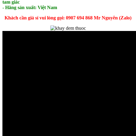
tam giác
- Hãng sản xuất: Việt Nam
Khách cần giá sỉ vui lòng gọi: 0907 694 868 Mr Nguyên (Zalo)