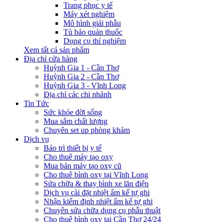
Trang phục y tế
Máy xét nghiệm
Mô hình giải phẫu
Tủ bảo quản thuốc
Dụng cụ thí nghiệm
Xem tất cả sản phẩm
Địa chỉ cửa hàng
Huỳnh Gia 1 - Cần Thơ
Huỳnh Gia 2 - Cần Thơ
Huỳnh Gia 3 - Vĩnh Long
Địa chỉ các chi nhánh
Tin Tức
Sức khỏe đời sống
Mua sắm chất lượng
Chuyên set up phòng khám
Dịch vụ
Bảo trì thiết bị y tế
Cho thuê máy tạo oxy
Mua bán máy tạo oxy cũ
Cho thuê bình oxy tại Vĩnh Long
Sửa chữa & thay bình xe lăn điện
Dịch vụ cài đặt nhiệt ẩm kế tự ghi
Nhận kiểm định nhiệt ẩm kế tự ghi
Chuyên sửa chữa dụng cụ phẫu thuật
Cho thuê bình oxy tại Cần Thơ 24/24