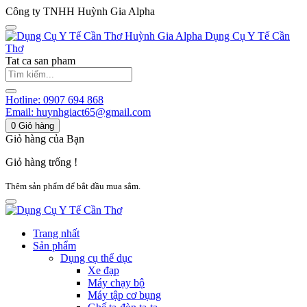
Công ty TNHH Huỳnh Gia Alpha
Huỳnh Gia Alpha
Dụng Cụ Y Tế Cần
Thơ
Tat ca san pham
Hotline:
0907 694 868
Email:
huynhgiact65@gmail.com
0
Giỏ hàng
Giỏ hàng của Bạn
Giỏ hàng trống !
Thêm sản phẩm để bắt đầu mua sắm.
Trang nhất
Sản phẩm
Dụng cụ thể dục
Xe đạp
Máy chạy bộ
Máy tập cơ bụng