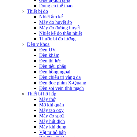
Ghế tạ-đòn tạ-tạ
Dụng cụ thể thao
Thiết bị đo
Nhiệt ẩm kế
Máy đo huyết áp
Máy đo đường huyết
Nhiệt kế đo thân nhiệt
Thước bị đo lường
Đèn y khoa
Đèn UV
Đèn khám
Đèn thị lực
Đèn tiểu phẫu
Đèn hồng ngoại
Đèn chiếu trị vàng da
Đèn đọc phim X-Quang
Đèn soi vein tĩnh mạch
Thiết bị hô hấp
Máy thở
Mở khí quản
Máy tạo oxy
Máy đo spo2
Máy hút dịch
Máy khí dung
Vật tư hô hấp