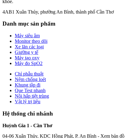
khỏe.
4AB1 Xuân Thủy, phường An Bình, thành phố Cần Thơ
Danh mục sản phẩm
Máy siêu âm
Monitor theo dõi
Xe lăn các loại
Giường y tế
Máy tạo oxy
Máy đo SpO2
Chỉ phẫu thuật
Nệm chống loét
Khung tập đi
Que Test nhanh
Nồi hấp tiệt trùng
Vật lý trị liệu
Hệ thống chi nhánh
Huỳnh Gia 1 - Cần Thơ
04-06 Xuân Thủy, KDC Hồng Phát, P. An Bình -
Xem bản đồ