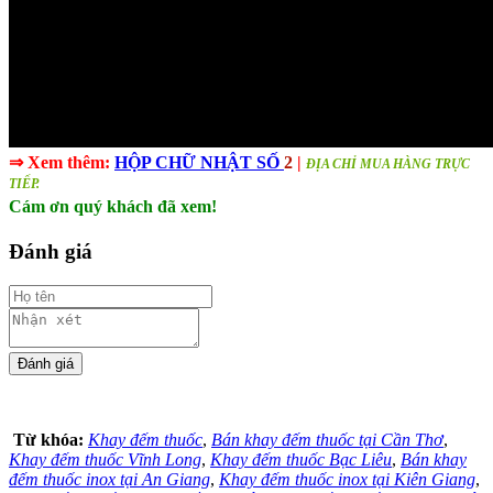
⇒ Xem thêm:
HỘP CHỮ NHẬT SỐ
2
|
ĐỊA CHỈ MUA HÀNG TRỰC
TIẾP.
Cám ơn quý khách đã xem!
Đánh giá
Từ khóa:
Khay đếm thuốc
,
Bán khay đếm thuốc tại Cần Thơ
,
Khay đếm thuốc Vĩnh Long
,
Khay đếm thuốc Bạc Liêu
,
Bán khay
đếm thuốc inox tại An Giang
,
Khay đếm thuốc inox tại Kiên Giang
,