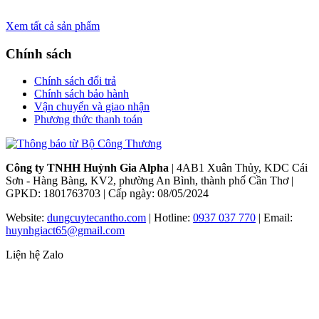
Xem tất cả sản phẩm
Chính sách
Chính sách đổi trả
Chính sách bảo hành
Vận chuyển và giao nhận
Phương thức thanh toán
Công ty TNHH Huỳnh Gia Alpha
| 4AB1 Xuân Thủy, KDC Cái
Sơn - Hàng Bàng, KV2, phường An Bình, thành phố Cần Thơ |
GPKD: 1801763703 | Cấp ngày: 08/05/2024
Website:
dungcuytecantho.com
| Hotline:
0937 037 770
| Email:
huynhgiact65@gmail.com
Liện hệ Zalo