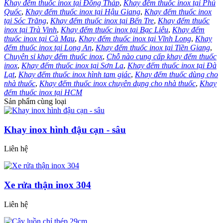
Khay đếm thuốc inox tại Đồng Tháp
,
Khay đếm thuốc inox tại Phú
Quốc
,
Khay đếm thuốc inox tại Hậu Giang
,
Khay đếm thuốc inox
tại Sóc Trăng
,
Khay đếm thuốc inox tại Bến Tre
,
Khay đếm thuốc
inox tại Trà Vinh
,
Khay đếm thuốc inox tại Bạc Liêu
,
Khay đếm
thuốc inox tại Cà Mau
,
Khay đếm thuốc inox tại Vĩnh Long
,
Khay
đếm thuốc inox tại Long An
,
Khay đếm thuốc inox tại Tiền Giang
,
Chuyên sỉ khay đếm thuốc inox
,
Chỗ nào cung cấp khay đếm thuốc
inox
,
Khay đếm thuốc inox tại Sơn La
,
Khay đếm thuốc inox tại Đà
Lạt
,
Khay đếm thuốc inox hình tam giác
,
Khay đếm thuốc dùng cho
nhà thuốc
,
Khay đếm thuốc inox chuyên dụng cho nhà thuốc
,
Khay
đếm thuốc inox tại HCM
Sản phẩm cùng loại
Khay inox hình đậu cạn - sâu
Liên hệ
Xe rửa thận inox 304
Liên hệ