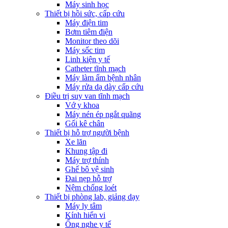
Máy sinh học
Thiết bị hồi sức, cấp cứu
Máy điện tim
Bơm tiêm điện
Monitor theo dõi
Máy sốc tim
Linh kiện y tế
Catheter tĩnh mạch
Máy làm ấm bệnh nhân
Máy rửa dạ dày cấp cứu
Điều trị suy van tĩnh mạch
Vớ y khoa
Máy nén ép ngắt quãng
Gối kê chân
Thiết bị hỗ trợ người bệnh
Xe lăn
Khung tập đi
Máy trợ thính
Ghế bô vệ sinh
Đai nẹp hỗ trợ
Nệm chống loét
Thiết bị phòng lab, giảng dạy
Máy ly tâm
Kính hiển vi
Ống nghe y tế