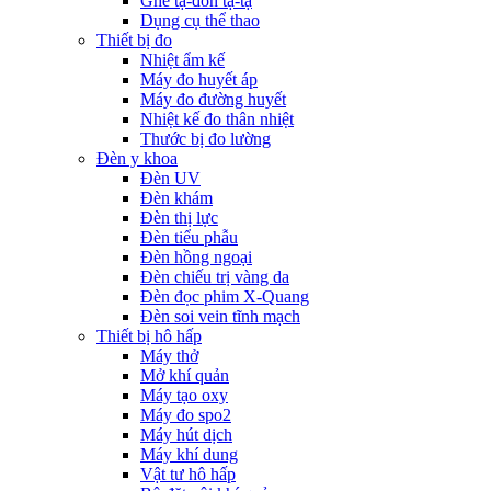
Ghế tạ-đòn tạ-tạ
Dụng cụ thể thao
Thiết bị đo
Nhiệt ẩm kế
Máy đo huyết áp
Máy đo đường huyết
Nhiệt kế đo thân nhiệt
Thước bị đo lường
Đèn y khoa
Đèn UV
Đèn khám
Đèn thị lực
Đèn tiểu phẫu
Đèn hồng ngoại
Đèn chiếu trị vàng da
Đèn đọc phim X-Quang
Đèn soi vein tĩnh mạch
Thiết bị hô hấp
Máy thở
Mở khí quản
Máy tạo oxy
Máy đo spo2
Máy hút dịch
Máy khí dung
Vật tư hô hấp