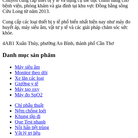
Chuyên cung cấp thiết bị y tế và dụng cụ thể dục chính hãng cho
bệnh viện, phòng khám và gia đình tại khu vực Đồng bằng sông
Cửu Long từ năm 2013.
Cung cấp các loại thiết bị y tế phổ biến nhất hiện nay như máy đo
huyết áp, máy siêu âm, vật tư y tế và các giải pháp chăm sóc sức
khỏe.
4AB1 Xuân Thủy, phường An Bình, thành phố Cần Thơ
Danh mục sản phẩm
Máy siêu âm
Monitor theo dõi
Xe lăn các loại
Giường y tế
Máy tạo oxy
Máy đo SpO2
Chỉ phẫu thuật
Nệm chống loét
Khung tập đi
Que Test nhanh
Nồi hấp tiệt trùng
Vật lý trị liệu