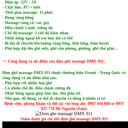
- Điện áp: 12V - 3A
- Chất liệu: PU + lưới
- Thời gian massage: 15 phút
- Rung vùng hông
- Massage vùng cổ, vai, gáy
- Điều chỉnh 2 mức cường độ
- Chế độ massage: 3 chế độ khác nhau
- Nhiệt hồng ngoại hỗ trợ làm ấm cơ thể
- Bi lăn di chuyển lên/xuống vùng lưng, thắt lưng, bấm huyệt
- Phù hợp đặt lên ghế sofa, ghế văn phòng, giường, ghế thư giãn…
<> Công dụng và ưu điểm của đệm ghế massage DMX‑911:
Đệm ghế massage DMX‑911 thuộc thương hiệu Oromi - Trung Quốc có
công dụng và ưu điểm như sau:
- Phù hợp với nhiều loại ghế
- Có nhiều chế độ, điều chỉnh cường độ
- Nhiệt hồng ngoại giúp làm ấm, thư giãn tốt
- Nhỏ gọn, dễ dùng, có thể di chuyển và dùng ở nhiều vị trí
Bệnh viện, phòng khám và đối tác vui lòng alo: 0907 694 868 or 0937
037 770 Mr Nguyên (Zalo)
Video đánh giá chi tiết đệm ghế massage DMX‑911