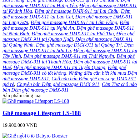
ghế massage DMX‑911 tại Hưng Yên
,
Đệm ghế massage DMX‑911
tại Khánh Hòa
,
Đệm ghế massage DMX‑911 tại Lai Châu
,
Đệm
ghế massage DMX‑911 tại Lào Cai
,
Đệm ghế massage DMX‑911
tại Lạng Sơn
,
Đệm ghế massage DMX‑911 tại Lâm Đồng
,
Đệm
ghế massage DMX‑911 tại Nghệ An
,
Đệm ghế massage DMX‑911
tại Ninh Bình
,
Đệm ghế massage DMX‑911 tại Phú Thọ
,
Đệm ghế
massage DMX‑911 tại Quảng Ngãi
,
Đệm ghế massage DMX‑911
tại Quảng Ninh
,
Đệm ghế massage DMX‑911 tại Quảng Trị
,
Đệm
ghế massage DMX‑911 tại Sơn La
,
Đệm ghế massage DMX‑911 tại
Tây Ninh
,
Đệm ghế massage DMX‑911 tại Thái Nguyên
,
Đệm ghế
massage DMX‑911 tại Thanh Hóa
,
Đệm ghế massage DMX‑911 tại
Huế
,
Đệm ghế massage DMX‑911 tại Tuyên Quang
,
Đệm ghế
massage DMX‑911 có tốt không
,
Những điều cần biết khi mua Đệm
ghế massage DMX‑911
,
Chỗ nào bán Đệm ghế massage DMX‑911
giá rẻ
,
Chuyên bán Đệm ghế massage DMX‑911
,
Cần Thơ chỗ nào
bán Đệm ghế massage DMX‑911
Sản phẩm cùng loại
Ghế massage Lifesport LS-188
19.900.000 VNĐ