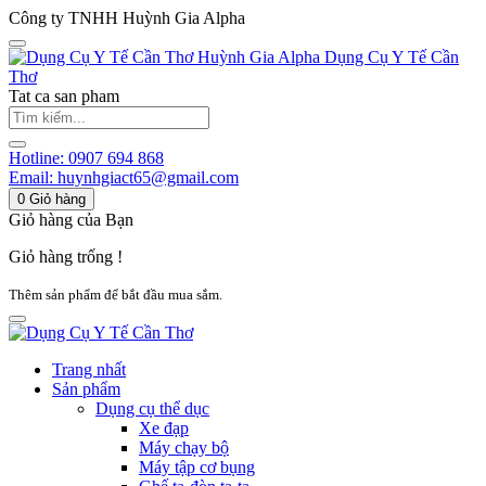
Công ty TNHH Huỳnh Gia Alpha
Huỳnh Gia Alpha
Dụng Cụ Y Tế Cần
Thơ
Tat ca san pham
Hotline:
0907 694 868
Email:
huynhgiact65@gmail.com
0
Giỏ hàng
Giỏ hàng của Bạn
Giỏ hàng trống !
Thêm sản phẩm để bắt đầu mua sắm.
Trang nhất
Sản phẩm
Dụng cụ thể dục
Xe đạp
Máy chạy bộ
Máy tập cơ bụng