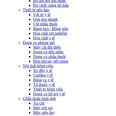
Bộ đặt nội khí quản
Đo chức năng hô hấp
Thiết bị tiêu hao
Vật tư y tế
Que test nhanh
Chỉ phẫu thuật
Băng keo | Bông gòn
Hóa chất xét nghiệm
Hóa chất y tế
Dụng cụ phòng mổ
Máy cắt đốt điện
Dụng cụ tiểu phẫu
Dụng cụ phẫu thuật
Bồn rửa tay tiệt trùng
Nội thất bệnh viện
Xe đẩy y tế
Giường y tế
Băng ca y tế
Tủ thuốc y tế
Thiết bị bệnh viện
Dụng cụ hỗ trợ y tế
Chẩn đoán hình ảnh
Áo chì
Máy nội soi
Máy siêu âm