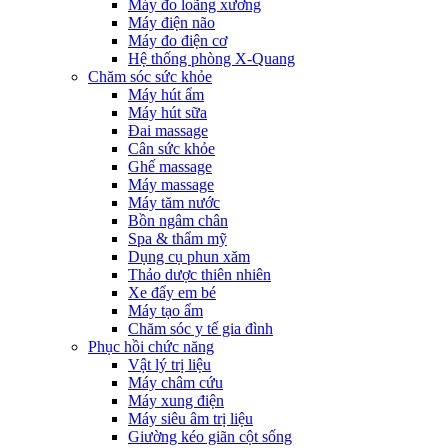
Máy đo loãng xương
Máy điện não
Máy đo điện cơ
Hệ thống phòng X-Quang
Chăm sóc sức khỏe
Máy hút ẩm
Máy hút sữa
Đai massage
Cân sức khỏe
Ghế massage
Máy massage
Máy tăm nước
Bồn ngâm chân
Spa & thẩm mỹ
Dụng cụ phun xăm
Thảo dược thiên nhiên
Xe đẩy em bé
Máy tạo ẩm
Chăm sóc y tế gia đình
Phục hồi chức năng
Vật lý trị liệu
Máy châm cứu
Máy xung điện
Máy siêu âm trị liệu
Giường kéo giãn cột sống