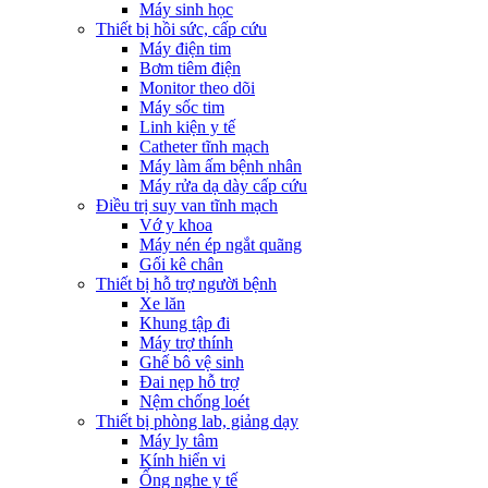
Máy sinh học
Thiết bị hồi sức, cấp cứu
Máy điện tim
Bơm tiêm điện
Monitor theo dõi
Máy sốc tim
Linh kiện y tế
Catheter tĩnh mạch
Máy làm ấm bệnh nhân
Máy rửa dạ dày cấp cứu
Điều trị suy van tĩnh mạch
Vớ y khoa
Máy nén ép ngắt quãng
Gối kê chân
Thiết bị hỗ trợ người bệnh
Xe lăn
Khung tập đi
Máy trợ thính
Ghế bô vệ sinh
Đai nẹp hỗ trợ
Nệm chống loét
Thiết bị phòng lab, giảng dạy
Máy ly tâm
Kính hiển vi
Ống nghe y tế