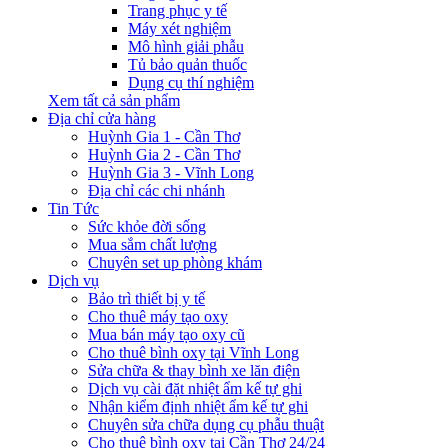
Trang phục y tế
Máy xét nghiệm
Mô hình giải phẫu
Tủ bảo quản thuốc
Dụng cụ thí nghiệm
Xem tất cả sản phẩm
Địa chỉ cửa hàng
Huỳnh Gia 1 - Cần Thơ
Huỳnh Gia 2 - Cần Thơ
Huỳnh Gia 3 - Vĩnh Long
Địa chỉ các chi nhánh
Tin Tức
Sức khỏe đời sống
Mua sắm chất lượng
Chuyên set up phòng khám
Dịch vụ
Bảo trì thiết bị y tế
Cho thuê máy tạo oxy
Mua bán máy tạo oxy cũ
Cho thuê bình oxy tại Vĩnh Long
Sửa chữa & thay bình xe lăn điện
Dịch vụ cài đặt nhiệt ẩm kế tự ghi
Nhận kiểm định nhiệt ẩm kế tự ghi
Chuyên sửa chữa dụng cụ phẫu thuật
Cho thuê bình oxy tại Cần Thơ 24/24