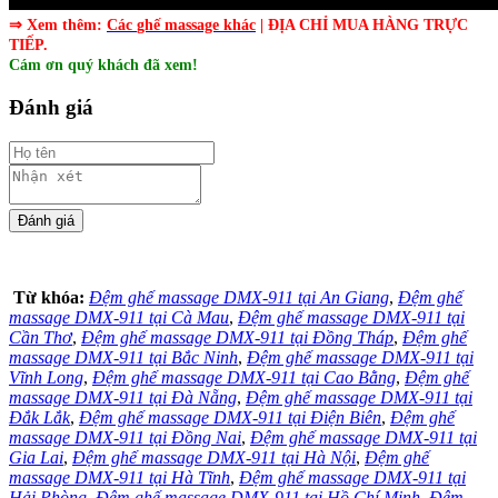
⇒ Xem thêm:
Các
ghế massage khác
| ĐỊA CHỈ MUA HÀNG TRỰC
TIẾP.
Cám ơn quý khách đã xem!
Đánh giá
Từ khóa:
Đệm ghế massage DMX‑911 tại An Giang
,
Đệm ghế
massage DMX‑911 tại Cà Mau
,
Đệm ghế massage DMX‑911 tại
Cần Thơ
,
Đệm ghế massage DMX‑911 tại Đồng Tháp
,
Đệm ghế
massage DMX‑911 tại Bắc Ninh
,
Đệm ghế massage DMX‑911 tại
Vĩnh Long
,
Đệm ghế massage DMX‑911 tại Cao Bằng
,
Đệm ghế
massage DMX‑911 tại Đà Nẵng
,
Đệm ghế massage DMX‑911 tại
Đắk Lắk
,
Đệm ghế massage DMX‑911 tại Điện Biên
,
Đệm ghế
massage DMX‑911 tại Đồng Nai
,
Đệm ghế massage DMX‑911 tại
Gia Lai
,
Đệm ghế massage DMX‑911 tại Hà Nội
,
Đệm ghế
massage DMX‑911 tại Hà Tĩnh
,
Đệm ghế massage DMX‑911 tại
Hải Phòng
,
Đệm ghế massage DMX‑911 tại Hồ Chí Minh
,
Đệm