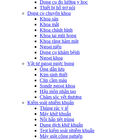
Dụng cụ đo lường y học
Thiết bị hỗ trợ nói
Dụng cụ chuyên khoa
Khoa sản
Khoa mắt
Khoa chỉnh hình
Khoa tai mũi họng
Khoa răng hàm mặt
Ngoại niệu
Dụng cụ khám bệnh
Ngoại khoa
Vật tư ngoại ngực bụng
Ống dẫn lưu
Kim sinh thiết
Clip cầm máu
Sonde ngoại khoa
Hậu môn nhân tạo
Chăm sóc vết thương
Kiểm soát nhiễm khuẩn
Thùng rác y tế
Máy khử khuẩn
Nồi hấp tiệt trùng
Dung dịch khử khuẩn
Test kiểm soát nhiễm khuẩn
Máy giặt công nghiệp