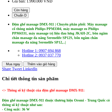
Giá bán:
1.990.000 VNĐ
Còn hàng
Chuẩn D
Đệm ghế massage DMX‑911 | Chuyên phân phối: Máy massage
cổ thông minh Philips PPM3304, máy massage eo Philips
PPM4331, máy massage trị liệu đau lưng JKAH-2C, bồn ngâm
chân massage đa năng Serenelife SP12S, bổn ngâm chân
massage đa năng Serenelife SP12,..|
Hotline 1: 0907 694 868
Hotline 2: 0937 037 770
Mua ngay
Thêm vào giỏ hàng
Share
Tweet
LinkedIn
Chi tiết thông tin sản phẩm
<> Thông số kỹ thuật của đệm ghế massage DMX‑911:
Đệm ghế massage DMX‑911 thuộc thương hiệu Oromi - Trung Quốc có
thông số kỹ thuật như sau:
- Công suất: 36 W