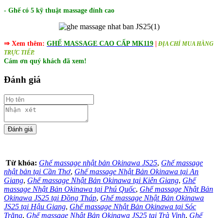
- Ghế có 5 kỹ thuật massage đỉnh cao
⇒ Xem thêm:
GHẾ MASSAGE CAO CẤP MK119
|
ĐỊA CHỈ MUA HÀNG
TRỰC TIẾP.
Cám ơn quý khách đã xem!
Đánh giá
Từ khóa:
Ghế massage nhật bản Okinawa JS25
,
Ghế massage
nhật bản tại Cần Thơ
,
Ghế massage Nhật Bản Okinawa tại An
Giang
,
Ghế massage Nhật Bản Okinawa tại Kiên Giang
,
Ghế
massage Nhật Bản Okinawa tại Phú Quốc
,
Ghế massage Nhật Bản
Okinawa JS25 tại Đồng Tháp
,
Ghế massage Nhật Bản Okinawa
JS25 tại Hậu Giang
,
Ghế massage Nhật Bản Okinawa tại Sóc
Trăng
,
Ghế massage Nhật Bản Okinawa JS25 tại Trà Vinh
,
Ghế