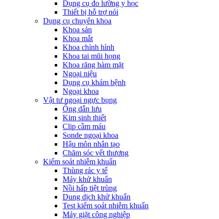
Dụng cụ đo lường y học
Thiết bị hỗ trợ nói
Dụng cụ chuyên khoa
Khoa sản
Khoa mắt
Khoa chỉnh hình
Khoa tai mũi họng
Khoa răng hàm mặt
Ngoại niệu
Dụng cụ khám bệnh
Ngoại khoa
Vật tư ngoại ngực bụng
Ống dẫn lưu
Kim sinh thiết
Clip cầm máu
Sonde ngoại khoa
Hậu môn nhân tạo
Chăm sóc vết thương
Kiểm soát nhiễm khuẩn
Thùng rác y tế
Máy khử khuẩn
Nồi hấp tiệt trùng
Dung dịch khử khuẩn
Test kiểm soát nhiễm khuẩn
Máy giặt công nghiệp