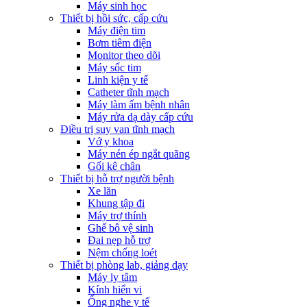
Máy sinh học
Thiết bị hồi sức, cấp cứu
Máy điện tim
Bơm tiêm điện
Monitor theo dõi
Máy sốc tim
Linh kiện y tế
Catheter tĩnh mạch
Máy làm ấm bệnh nhân
Máy rửa dạ dày cấp cứu
Điều trị suy van tĩnh mạch
Vớ y khoa
Máy nén ép ngắt quãng
Gối kê chân
Thiết bị hỗ trợ người bệnh
Xe lăn
Khung tập đi
Máy trợ thính
Ghế bô vệ sinh
Đai nẹp hỗ trợ
Nệm chống loét
Thiết bị phòng lab, giảng dạy
Máy ly tâm
Kính hiển vi
Ống nghe y tế