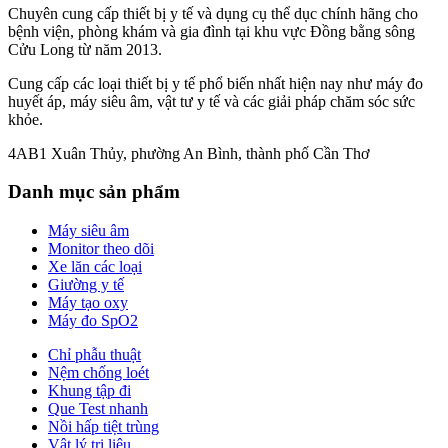
Chuyên cung cấp thiết bị y tế và dụng cụ thể dục chính hãng cho
bệnh viện, phòng khám và gia đình tại khu vực Đồng bằng sông
Cửu Long từ năm 2013.
Cung cấp các loại thiết bị y tế phổ biến nhất hiện nay như máy đo
huyết áp, máy siêu âm, vật tư y tế và các giải pháp chăm sóc sức
khỏe.
4AB1 Xuân Thủy, phường An Bình, thành phố Cần Thơ
Danh mục sản phẩm
Máy siêu âm
Monitor theo dõi
Xe lăn các loại
Giường y tế
Máy tạo oxy
Máy đo SpO2
Chỉ phẫu thuật
Nệm chống loét
Khung tập đi
Que Test nhanh
Nồi hấp tiệt trùng
Vật lý trị liệu