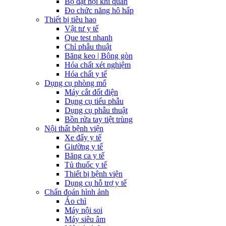
Bộ đặt nội khí quản
Đo chức năng hô hấp
Thiết bị tiêu hao
Vật tư y tế
Que test nhanh
Chỉ phẫu thuật
Băng keo | Bông gòn
Hóa chất xét nghiệm
Hóa chất y tế
Dụng cụ phòng mổ
Máy cắt đốt điện
Dụng cụ tiểu phẫu
Dụng cụ phẫu thuật
Bồn rửa tay tiệt trùng
Nội thất bệnh viện
Xe đẩy y tế
Giường y tế
Băng ca y tế
Tủ thuốc y tế
Thiết bị bệnh viện
Dụng cụ hỗ trợ y tế
Chẩn đoán hình ảnh
Áo chì
Máy nội soi
Máy siêu âm