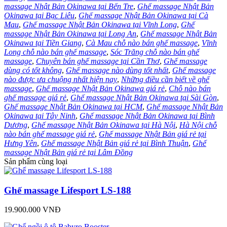
massage Nhật Bản Okinawa tại Bến Tre
,
Ghế massage Nhật Bản
Okinawa tại Bạc Liêu
,
Ghế massage Nhật Bản Okinawa tại Cà
Mau
,
Ghế massage Nhật Bản Okinawa tại Vĩnh Long
,
Ghế
massage Nhật Bản Okinawa tại Long An
,
Ghế massage Nhật Bản
Okinawa tại Tiền Giang
,
Cà Mau chỗ nào bán ghế massage
,
Vĩnh
Long chỗ nào bán ghế massage
,
Sóc Trăng chỗ nào bán ghế
massage
,
Chuyên bán ghế massage tại Cần Thơ
,
Ghế massage
dùng có tốt không
,
Ghế massage nào dùng tốt nhất
,
Ghế massage
nào được ưa chuộng nhất hiện nay
,
Những điều cần biết về ghế
massage
,
Ghế massage Nhật Bản Okinawa giá rẻ
,
Chỗ nào bán
ghế massage giá rẻ
,
Ghế massage Nhật Bản Okinawa tại Sài Gòn
,
Ghế massage Nhật Bản Okinawa tại HCM
,
Ghế massage Nhật Bản
Okinawa tại Tây Ninh
,
Ghế massage Nhật Bản Okinawa tại Bình
Dương
,
Ghế massage Nhật Bản Okinawa tại Hà Nội
,
Hà Nội chỗ
nào bán ghế massage giá rẻ
,
Ghế massage Nhật Bản giá rẻ tại
Hưng Yên
,
Ghế massage Nhật Bản giá rẻ tại Bình Thuận
,
Ghế
massage Nhật Bản giá rẻ tại Lâm Đồng
Sản phẩm cùng loại
Ghế massage Lifesport LS-188
19.900.000 VNĐ