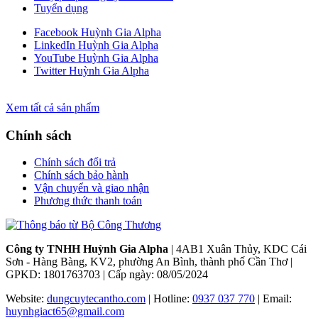
Tuyển dụng
Facebook Huỳnh Gia Alpha
LinkedIn Huỳnh Gia Alpha
YouTube Huỳnh Gia Alpha
Twitter Huỳnh Gia Alpha
Xem tất cả sản phẩm
Chính sách
Chính sách đổi trả
Chính sách bảo hành
Vận chuyển và giao nhận
Phương thức thanh toán
Công ty TNHH Huỳnh Gia Alpha
| 4AB1 Xuân Thủy, KDC Cái
Sơn - Hàng Bàng, KV2, phường An Bình, thành phố Cần Thơ |
GPKD: 1801763703 | Cấp ngày: 08/05/2024
Website:
dungcuytecantho.com
| Hotline:
0937 037 770
| Email:
huynhgiact65@gmail.com