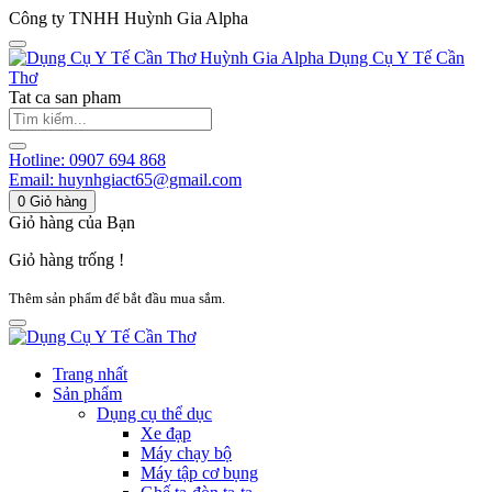
Công ty TNHH Huỳnh Gia Alpha
Huỳnh Gia Alpha
Dụng Cụ Y Tế Cần
Thơ
Tat ca san pham
Hotline:
0907 694 868
Email:
huynhgiact65@gmail.com
0
Giỏ hàng
Giỏ hàng của Bạn
Giỏ hàng trống !
Thêm sản phẩm để bắt đầu mua sắm.
Trang nhất
Sản phẩm
Dụng cụ thể dục
Xe đạp
Máy chạy bộ
Máy tập cơ bụng