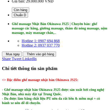
Giá bán:
29.000.000 VNĐ
Còn hàng
Chuẩn D
Ghế massage Nhật Bản Okinawa JS25 | Chuyên bán: ghế
massage các hãng, giường massage, thảm đá nóng massage, nệm
massage, máy massage chân,..
Hotline 1: 0907 694 868
Hotline 2: 0937 037 770
Mua ngay
Thêm vào giỏ hàng
Share
Tweet
LinkedIn
Chi tiết thông tin sản phẩm
<> Đặc điểm ghế massage nhật bản Okinawa JS25:
- Ghế massage nhật bản Okinawa JS25 được sản xuất bởi công nghệ
Nhật Bản, nhà máy đặt tại Trung Quốc.
- Da được làm bằng chất liệu PU nên da rất bền & mềm mại + có
bánh xe nên dễ di chuyển.