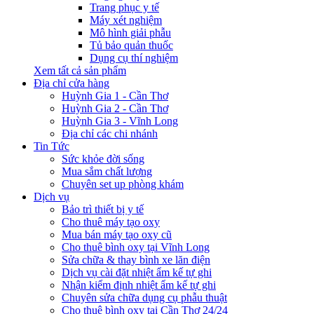
Trang phục y tế
Máy xét nghiệm
Mô hình giải phẫu
Tủ bảo quản thuốc
Dụng cụ thí nghiệm
Xem tất cả sản phẩm
Địa chỉ cửa hàng
Huỳnh Gia 1 - Cần Thơ
Huỳnh Gia 2 - Cần Thơ
Huỳnh Gia 3 - Vĩnh Long
Địa chỉ các chi nhánh
Tin Tức
Sức khỏe đời sống
Mua sắm chất lượng
Chuyên set up phòng khám
Dịch vụ
Bảo trì thiết bị y tế
Cho thuê máy tạo oxy
Mua bán máy tạo oxy cũ
Cho thuê bình oxy tại Vĩnh Long
Sửa chữa & thay bình xe lăn điện
Dịch vụ cài đặt nhiệt ẩm kế tự ghi
Nhận kiểm định nhiệt ẩm kế tự ghi
Chuyên sửa chữa dụng cụ phẫu thuật
Cho thuê bình oxy tại Cần Thơ 24/24