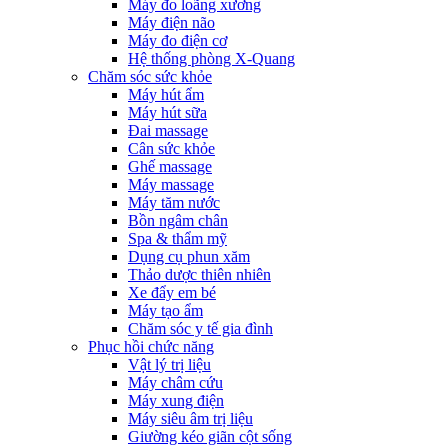
Máy đo loãng xương
Máy điện não
Máy đo điện cơ
Hệ thống phòng X-Quang
Chăm sóc sức khỏe
Máy hút ẩm
Máy hút sữa
Đai massage
Cân sức khỏe
Ghế massage
Máy massage
Máy tăm nước
Bồn ngâm chân
Spa & thẩm mỹ
Dụng cụ phun xăm
Thảo dược thiên nhiên
Xe đẩy em bé
Máy tạo ẩm
Chăm sóc y tế gia đình
Phục hồi chức năng
Vật lý trị liệu
Máy châm cứu
Máy xung điện
Máy siêu âm trị liệu
Giường kéo giãn cột sống