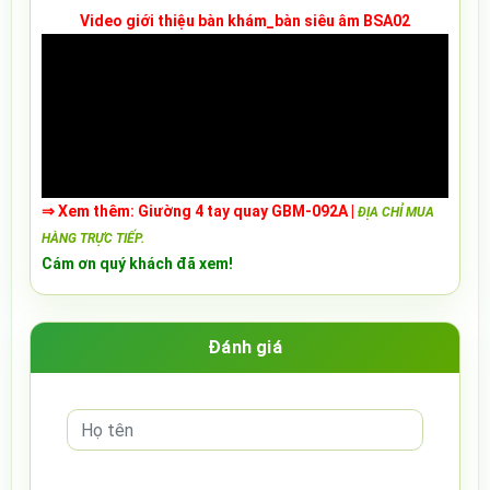
Video giới thiệu
b
àn khám_bàn siêu âm BSA02
⇒
X
em thêm:
Giường 4 tay quay GBM-092A
|
ĐỊA CHỈ MUA
HÀNG TRỰC TIẾP.
Cám ơn quý khách đã xem!
Đánh giá