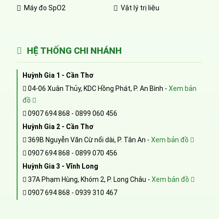
Máy đo SpO2
Vật lý trị liệu
HỆ THỐNG CHI NHÁNH
Huỳnh Gia 1 - Cần Thơ
04-06 Xuân Thủy, KDC Hồng Phát, P. An Bình -
Xem bản
đồ
0907 694 868
-
0899 060 456
Huỳnh Gia 2 - Cần Thơ
369B Nguyễn Văn Cừ nối dài, P. Tân An -
Xem bản đồ
0907 694 868
-
0899 070 456
Huỳnh Gia 3 - Vĩnh Long
37A Phạm Hùng, Khóm 2, P. Long Châu -
Xem bản đồ
0907 694 868
-
0939 310 467