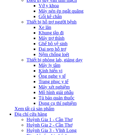
Điều trị suy van tĩnh mạch
Vớ y khoa
Máy nén ép ngắt quãng
Gối kê chân
Thiết bị hỗ trợ người bệnh
Xe lăn
Khung tập đi
Máy trợ thính
Ghế bô vệ sinh
Đai nẹp hỗ trợ
Nệm chống loét
Thiết bị phòng lab, giảng dạy
Máy ly tâm
Kính hiển vi
Ống nghe y tế
Trang phục y tế
Máy xét nghiệm
Mô hình giải phẫu
Tủ bảo quản thuốc
Dụng cụ thí nghiệm
Xem tất cả sản phẩm
Địa chỉ cửa hàng
Huỳnh Gia 1 - Cần Thơ
Huỳnh Gia 2 - Cần Thơ
Huỳnh Gia 3 - Vĩnh Long