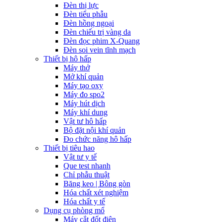
Đèn thị lực
Đèn tiểu phẫu
Đèn hồng ngoại
Đèn chiếu trị vàng da
Đèn đọc phim X-Quang
Đèn soi vein tĩnh mạch
Thiết bị hô hấp
Máy thở
Mở khí quản
Máy tạo oxy
Máy đo spo2
Máy hút dịch
Máy khí dung
Vật tư hô hấp
Bộ đặt nội khí quản
Đo chức năng hô hấp
Thiết bị tiêu hao
Vật tư y tế
Que test nhanh
Chỉ phẫu thuật
Băng keo | Bông gòn
Hóa chất xét nghiệm
Hóa chất y tế
Dụng cụ phòng mổ
Máy cắt đốt điện