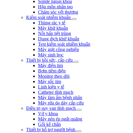
Sonde ngoại khoa
Hậu môn nhân tạo
Chăm sóc vết thương
Kiểm soát nhiễm khuẩn
Thùng rác y tế
Máy khử khuẩn
Nồi hấp tiệt trùng
Dung dịch khử khuẩn
Test kiểm soát nhiễm khuẩn
Máy giặt công nghiệp
Máy sinh học
Thiết bị hồi sức, cấp cứu
Máy điện tim
Bơm tiêm điện
Monitor theo dõi
Máy sốc tim
Linh kiện y tế
Catheter tĩnh mạch
Máy làm ấm bệnh nhân
Máy rửa dạ dày cấp cứu
Điều trị suy van tĩnh mạch
Vớ y khoa
Máy nén ép ngắt quãng
Gối kê chân
Thiết bị hỗ trợ người bệnh