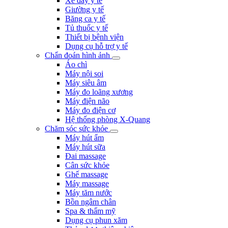
Xe đẩy y tế
Giường y tế
Băng ca y tế
Tủ thuốc y tế
Thiết bị bệnh viện
Dụng cụ hỗ trợ y tế
Chẩn đoán hình ảnh
Áo chì
Máy nội soi
Máy siêu âm
Máy đo loãng xương
Máy điện não
Máy đo điện cơ
Hệ thống phòng X-Quang
Chăm sóc sức khỏe
Máy hút ẩm
Máy hút sữa
Đai massage
Cân sức khỏe
Ghế massage
Máy massage
Máy tăm nước
Bồn ngâm chân
Spa & thẩm mỹ
Dụng cụ phun xăm