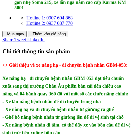
gọn nhẹ Soma 215​​, xe lăn ngã nằm cao cấp Karma KM-
5001
Hotline 1: 0907 694 868
Hotline 2: 0937 037 770
Mua ngay
Thêm vào giỏ hàng
Share
Tweet
LinkedIn
Chi tiết thông tin sản phẩm
<> Giới thiệu về xe nâng hạ - di chuyển bệnh nhân GBM-053:
Xe nâng hạ - di chuyển bệnh nhân GBM-053 đạt tiêu chuẩn
xuất sang thị trường Châu Âu phiên bản cải tiến chiều cao
nâng và 04 bánh quay 360 độ với một số các chức năng chính:
- Xe lăn nâng bệnh nhân để di chuyển trong nhà
- Xe nâng hạ và di chuyển bệnh nhân từ giường ra ghế
- Ghế bô nâng bệnh nhân từ giường lên để đi vệ sinh tại chỗ
- Xe nâng bệnh nhân đi tắm, có thể đẩy xe vào bồn cầu để đi vệ
sinh trực tiếp xuống bồn cầu