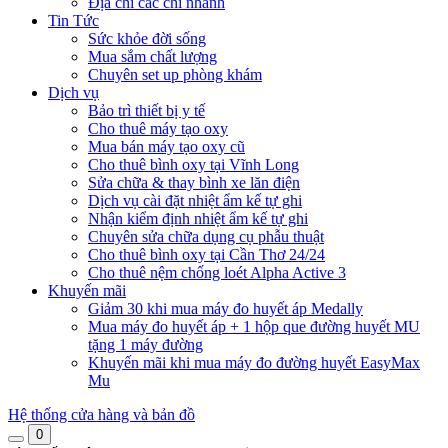
Địa chỉ các chi nhánh
Tin Tức
Sức khỏe đời sống
Mua sắm chất lượng
Chuyên set up phòng khám
Dịch vụ
Bảo trì thiết bị y tế
Cho thuê máy tạo oxy
Mua bán máy tạo oxy cũ
Cho thuê bình oxy tại Vĩnh Long
Sửa chữa & thay bình xe lăn điện
Dịch vụ cài đặt nhiệt ẩm kế tự ghi
Nhận kiểm định nhiệt ẩm kế tự ghi
Chuyên sửa chữa dụng cụ phẫu thuật
Cho thuê bình oxy tại Cần Thơ 24/24
Cho thuê nệm chống loét Alpha Active 3
Khuyến mãi
Giảm 30 khi mua máy đo huyết áp Medally
Mua máy đo huyết áp + 1 hộp que đường huyết MU
tặng 1 máy đường
Khuyến mãi khi mua máy đo đường huyết EasyMax
Mu
Hệ thống cửa hàng và bản đồ
0