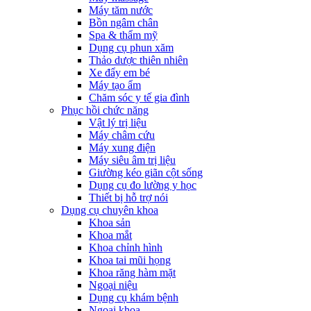
Máy tăm nước
Bồn ngâm chân
Spa & thẩm mỹ
Dụng cụ phun xăm
Thảo dược thiên nhiên
Xe đẩy em bé
Máy tạo ẩm
Chăm sóc y tế gia đình
Phục hồi chức năng
Vật lý trị liệu
Máy châm cứu
Máy xung điện
Máy siêu âm trị liệu
Giường kéo giãn cột sống
Dụng cụ đo lường y học
Thiết bị hỗ trợ nói
Dụng cụ chuyên khoa
Khoa sản
Khoa mắt
Khoa chỉnh hình
Khoa tai mũi họng
Khoa răng hàm mặt
Ngoại niệu
Dụng cụ khám bệnh
Ngoại khoa