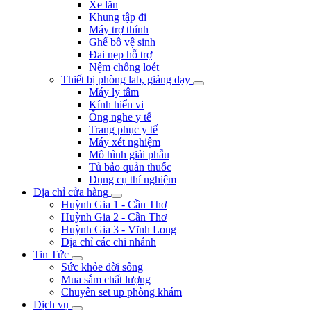
Xe lăn
Khung tập đi
Máy trợ thính
Ghế bô vệ sinh
Đai nẹp hỗ trợ
Nệm chống loét
Thiết bị phòng lab, giảng dạy
Máy ly tâm
Kính hiển vi
Ống nghe y tế
Trang phục y tế
Máy xét nghiệm
Mô hình giải phẫu
Tủ bảo quản thuốc
Dụng cụ thí nghiệm
Địa chỉ cửa hàng
Huỳnh Gia 1 - Cần Thơ
Huỳnh Gia 2 - Cần Thơ
Huỳnh Gia 3 - Vĩnh Long
Địa chỉ các chi nhánh
Tin Tức
Sức khỏe đời sống
Mua sắm chất lượng
Chuyên set up phòng khám
Dịch vụ