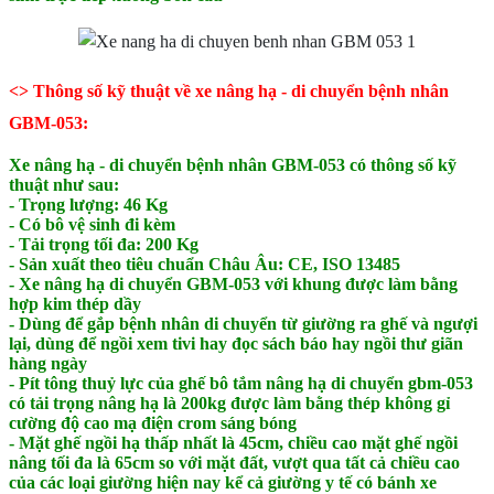
<> Thông số kỹ thuật về xe nâng hạ - di chuyển bệnh nhân
GBM-053:
Xe nâng hạ - di chuyển bệnh nhân GBM-053 có thông số kỹ
thuật như sau:
- Trọng lượng: 46 Kg
- Có bô vệ sinh đi kèm
- Tải trọng tối đa: 200 Kg
- Sản xuất theo tiêu chuẩn Châu Âu: CE, ISO 13485
- Xe nâng hạ di chuyển GBM-053 với khung được làm bằng
hợp kim thép dầy
- Dùng để gắp bệnh nhân di chuyển từ giường ra ghế và ngượi
lại, dùng để ngồi xem tivi hay đọc sách báo hay ngồi thư giãn
hàng ngày
- Pít tông thuỷ lực của ghế bô tắm nâng hạ di chuyển gbm-053
có tải trọng nâng hạ là 200kg được làm bằng thép không gỉ
cường độ cao mạ điện crom sáng bóng
- Mặt ghế ngồi hạ thấp nhất là 45cm, chiều cao mặt ghế ngồi
nâng tối đa là 65cm so với mặt đất, vượt qua tất cả chiều cao
của các loại giường hiện nay kể cả giường y tế có bánh xe