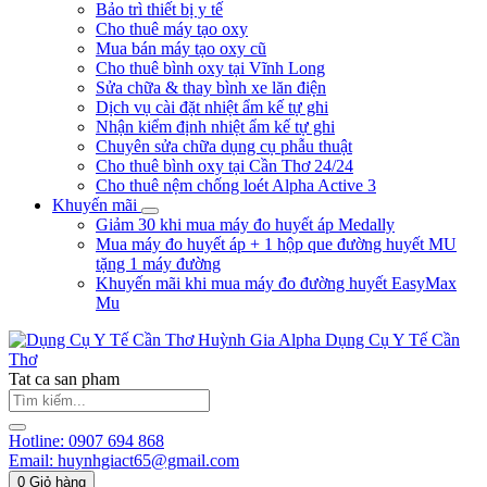
Bảo trì thiết bị y tế
Cho thuê máy tạo oxy
Mua bán máy tạo oxy cũ
Cho thuê bình oxy tại Vĩnh Long
Sửa chữa & thay bình xe lăn điện
Dịch vụ cài đặt nhiệt ẩm kế tự ghi
Nhận kiểm định nhiệt ẩm kế tự ghi
Chuyên sửa chữa dụng cụ phẫu thuật
Cho thuê bình oxy tại Cần Thơ 24/24
Cho thuê nệm chống loét Alpha Active 3
Khuyến mãi
Giảm 30 khi mua máy đo huyết áp Medally
Mua máy đo huyết áp + 1 hộp que đường huyết MU
tặng 1 máy đường
Khuyến mãi khi mua máy đo đường huyết EasyMax
Mu
Huỳnh Gia Alpha
Dụng Cụ Y Tế Cần
Thơ
Tat ca san pham
Hotline:
0907 694 868
Email:
huynhgiact65@gmail.com
0
Giỏ hàng