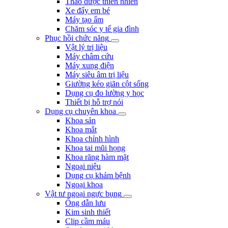
Thảo dược thiên nhiên
Xe đẩy em bé
Máy tạo ẩm
Chăm sóc y tế gia đình
Phục hồi chức năng
Vật lý trị liệu
Máy châm cứu
Máy xung điện
Máy siêu âm trị liệu
Giường kéo giãn cột sống
Dụng cụ đo lường y học
Thiết bị hỗ trợ nói
Dụng cụ chuyên khoa
Khoa sản
Khoa mắt
Khoa chỉnh hình
Khoa tai mũi họng
Khoa răng hàm mặt
Ngoại niệu
Dụng cụ khám bệnh
Ngoại khoa
Vật tư ngoại ngực bụng
Ống dẫn lưu
Kim sinh thiết
Clip cầm máu