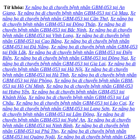
Từ khóa:
Xe nâng hạ di chuyển bệnh nhân GBM-053 tại An
Giang
,
Xe nâng hạ di chuyển bệnh nhân GBM-053 tại Cà Mau
,
Xe
nâng hạ di chuyển bệnh nhân GBM-053 tại Cần Thơ
,
Xe nâng hạ
di chuyển bệnh nhân GBM-053 tại Đồng Tháp
,
Xe nâng hạ di
chuyển bệnh nhân GBM-053 tại Bắc Ninh
,
Xe nâng hạ di chuyển
bệnh nhân GBM-053 tại Vĩnh Long
,
Xe nâng hạ di chuyển bệnh
nhân GBM-053 tại Cao Bằng
,
Xe nâng hạ di chuyển bệnh nhân
GBM-053 tại Đà Nẵng
,
Xe nâng hạ di chuyển bệnh nhân GBM-053
tại Đắk Lắk
,
Xe nâng hạ di chuyển bệnh nhân GBM-053 tại Điện
Biên
,
Xe nâng hạ di chuyển bệnh nhân GBM-053 tại Đồng Nai
,
Xe
nâng hạ di chuyển bệnh nhân GBM-053 tại Gia Lai
,
Xe nâng hạ di
chuyển bệnh nhân GBM-053 tại Hà Nội
,
Xe nâng hạ di chuyển
bệnh nhân GBM-053 tại Hà Tĩnh
,
Xe nâng hạ di chuyển bệnh nhân
GBM-053 tại Hải Phòng
,
Xe nâng hạ di chuyển bệnh nhân GBM-
053 tại Hồ Chí Minh
,
Xe nâng hạ di chuyển bệnh nhân GBM-053
tại Hưng Yên
,
Xe nâng hạ di chuyển bệnh nhân GBM-053 tại
Khánh Hòa
,
Xe nâng hạ di chuyển bệnh nhân GBM-053 tại Lai
Châu
,
Xe nâng hạ di chuyển bệnh nhân GBM-053 tại Lào Cai
,
Xe
nâng hạ di chuyển bệnh nhân GBM-053 tại Lạng Sơn
,
Xe nâng hạ
di chuyển bệnh nhân GBM-053 tại Lâm Đồng
,
Xe nâng hạ di
chuyển bệnh nhân GBM-053 tại Nghệ An
,
Xe nâng hạ di chuyển
bệnh nhân GBM-053 tại Ninh Bình
,
Xe nâng hạ di chuyển bệnh
nhân GBM-053 tại Phú Thọ
,
Xe nâng hạ di chuyển bệnh nhân
GBM-053 tại Quảng Ngãi
,
Xe nâng hạ di chuyển bệnh nhân GBM-