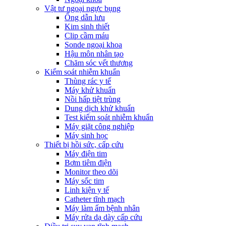
Vật tư ngoại ngực bụng
Ống dẫn lưu
Kim sinh thiết
Clip cầm máu
Sonde ngoại khoa
Hậu môn nhân tạo
Chăm sóc vết thương
Kiểm soát nhiễm khuẩn
Thùng rác y tế
Máy khử khuẩn
Nồi hấp tiệt trùng
Dung dịch khử khuẩn
Test kiểm soát nhiễm khuẩn
Máy giặt công nghiệp
Máy sinh học
Thiết bị hồi sức, cấp cứu
Máy điện tim
Bơm tiêm điện
Monitor theo dõi
Máy sốc tim
Linh kiện y tế
Catheter tĩnh mạch
Máy làm ấm bệnh nhân
Máy rửa dạ dày cấp cứu