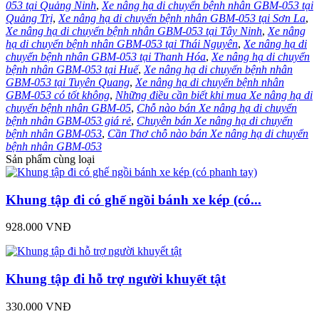
053 tại Quảng Ninh
,
Xe nâng hạ di chuyển bệnh nhân GBM-053 tại
Quảng Trị
,
Xe nâng hạ di chuyển bệnh nhân GBM-053 tại Sơn La
,
Xe nâng hạ di chuyển bệnh nhân GBM-053 tại Tây Ninh
,
Xe nâng
hạ di chuyển bệnh nhân GBM-053 tại Thái Nguyên
,
Xe nâng hạ di
chuyển bệnh nhân GBM-053 tại Thanh Hóa
,
Xe nâng hạ di chuyển
bệnh nhân GBM-053 tại Huế
,
Xe nâng hạ di chuyển bệnh nhân
GBM-053 tại Tuyên Quang
,
Xe nâng hạ di chuyển bệnh nhân
GBM-053 có tốt không
,
Những điều cần biết khi mua Xe nâng hạ di
chuyển bệnh nhân GBM-05
,
Chỗ nào bán Xe nâng hạ di chuyển
bệnh nhân GBM-053 giá rẻ
,
Chuyên bán Xe nâng hạ di chuyển
bệnh nhân GBM-053
,
Cần Thơ chỗ nào bán Xe nâng hạ di chuyển
bệnh nhân GBM-053
Sản phẩm cùng loại
Khung tập đi có ghế ngồi bánh xe kép (có...
928.000 VNĐ
Khung tập đi hỗ trợ người khuyết tật
330.000 VNĐ