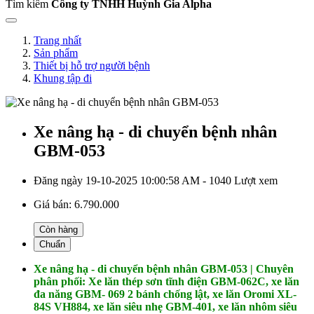
Tìm kiếm
Công ty TNHH Huỳnh Gia Alpha
Trang nhất
Sản phẩm
Thiết bị hỗ trợ người bệnh
Khung tập đi
Xe nâng hạ - di chuyển bệnh nhân
GBM-053
Đăng ngày 19-10-2025 10:00:58 AM - 1040 Lượt xem
Giá bán:
6.790.000
Còn hàng
Chuẩn
Xe nâng hạ - di chuyển bệnh nhân GBM-053 | Chuyên
phân phối: Xe lăn thép sơn tĩnh điện GBM-062C, xe lăn
đa năng GBM- 069 2 bánh chống lật, xe lăn Oromi XL-
84S VH884, xe lăn siêu nhẹ GBM-401, xe lăn nhôm siêu