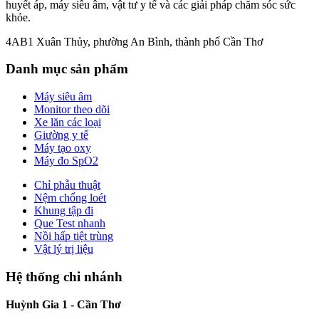
huyết áp, máy siêu âm, vật tư y tế và các giải pháp chăm sóc sức
khỏe.
4AB1 Xuân Thủy, phường An Bình, thành phố Cần Thơ
Danh mục sản phẩm
Máy siêu âm
Monitor theo dõi
Xe lăn các loại
Giường y tế
Máy tạo oxy
Máy đo SpO2
Chỉ phẫu thuật
Nệm chống loét
Khung tập đi
Que Test nhanh
Nồi hấp tiệt trùng
Vật lý trị liệu
Hệ thống chi nhánh
Huỳnh Gia 1 - Cần Thơ