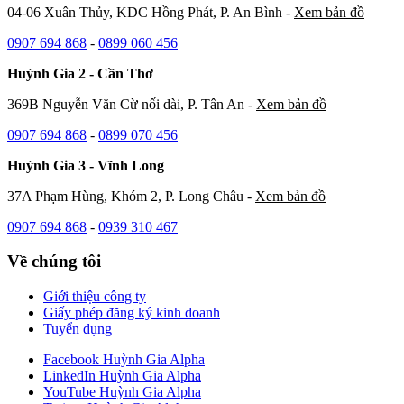
04-06 Xuân Thủy, KDC Hồng Phát, P. An Bình -
Xem bản đồ
0907 694 868
-
0899 060 456
Huỳnh Gia 2 - Cần Thơ
369B Nguyễn Văn Cừ nối dài, P. Tân An -
Xem bản đồ
0907 694 868
-
0899 070 456
Huỳnh Gia 3 - Vĩnh Long
37A Phạm Hùng, Khóm 2, P. Long Châu -
Xem bản đồ
0907 694 868
-
0939 310 467
Về chúng tôi
Giới thiệu công ty
Giấy phép đăng ký kinh doanh
Tuyển dụng
Facebook Huỳnh Gia Alpha
LinkedIn Huỳnh Gia Alpha
YouTube Huỳnh Gia Alpha