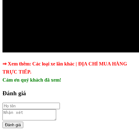
⇒ Xem thêm:
Các
loại xe lăn
khác
| ĐỊA CHỈ MUA HÀNG
TRỰC TIẾP.
Cám ơn quý khách đã xem!
Đánh giá