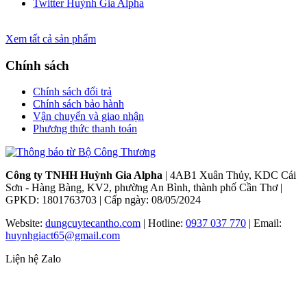
Twitter Huỳnh Gia Alpha
Xem tất cả sản phẩm
Chính sách
Chính sách đổi trả
Chính sách bảo hành
Vận chuyển và giao nhận
Phương thức thanh toán
Công ty TNHH Huỳnh Gia Alpha
| 4AB1 Xuân Thủy, KDC Cái
Sơn - Hàng Bàng, KV2, phường An Bình, thành phố Cần Thơ |
GPKD: 1801763703 | Cấp ngày: 08/05/2024
Website:
dungcuytecantho.com
| Hotline:
0937 037 770
| Email:
huynhgiact65@gmail.com
Liện hệ Zalo