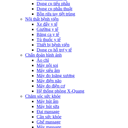
Dụng cụ tiểu phẫu
Dụng cụ phẫu thuật
Bồn rửa tay tiệt trùng
Nội thất bệnh viện
Xe đẩy y tế
Giường y tế
Băng ca y tế
Tủ thuốc y tế
Thiết bị bệnh viện
Dụng cụ hỗ trợ y tế
Chẩn đoán hình ảnh
Áo chì
Máy nội soi
Máy siêu âm
Máy đo loãng xương
Máy điện não
Máy đo điện cơ
Hệ thống phòng X-Quang
Chăm sóc sức khỏe
Máy hút ẩm
Máy hút sữa
Đai massage
Cân sức khỏe
Ghế massage
Máy massage