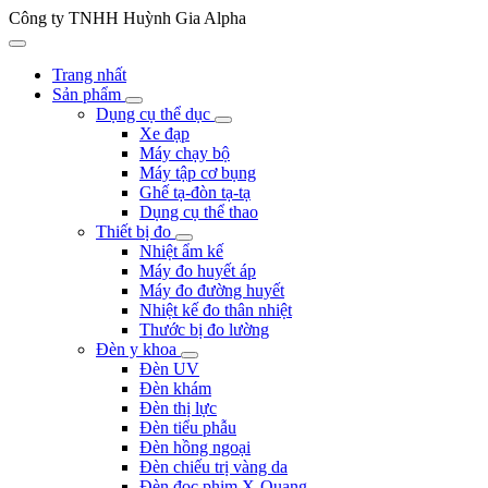
Công ty TNHH Huỳnh Gia Alpha
Trang nhất
Sản phẩm
Dụng cụ thể dục
Xe đạp
Máy chạy bộ
Máy tập cơ bụng
Ghế tạ-đòn tạ-tạ
Dụng cụ thể thao
Thiết bị đo
Nhiệt ẩm kế
Máy đo huyết áp
Máy đo đường huyết
Nhiệt kế đo thân nhiệt
Thước bị đo lường
Đèn y khoa
Đèn UV
Đèn khám
Đèn thị lực
Đèn tiểu phẫu
Đèn hồng ngoại
Đèn chiếu trị vàng da
Đèn đọc phim X-Quang