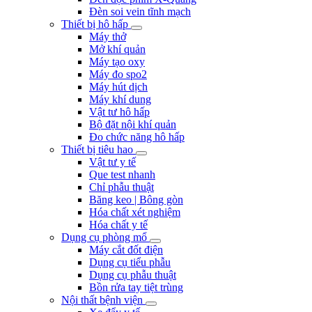
Đèn soi vein tĩnh mạch
Thiết bị hô hấp
Máy thở
Mở khí quản
Máy tạo oxy
Máy đo spo2
Máy hút dịch
Máy khí dung
Vật tư hô hấp
Bộ đặt nội khí quản
Đo chức năng hô hấp
Thiết bị tiêu hao
Vật tư y tế
Que test nhanh
Chỉ phẫu thuật
Băng keo | Bông gòn
Hóa chất xét nghiệm
Hóa chất y tế
Dụng cụ phòng mổ
Máy cắt đốt điện
Dụng cụ tiểu phẫu
Dụng cụ phẫu thuật
Bồn rửa tay tiệt trùng
Nội thất bệnh viện