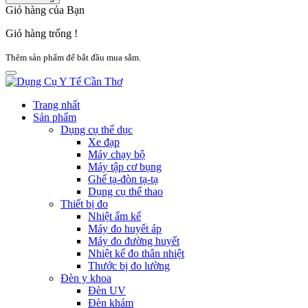
Giỏ hàng của Bạn
Giỏ hàng trống !
Thêm sản phẩm để bắt đầu mua sắm.
Trang nhất
Sản phẩm
Dụng cụ thể dục
Xe đạp
Máy chạy bộ
Máy tập cơ bụng
Ghế tạ-đòn tạ-tạ
Dụng cụ thể thao
Thiết bị đo
Nhiệt ẩm kế
Máy đo huyết áp
Máy đo đường huyết
Nhiệt kế đo thân nhiệt
Thước bị đo lường
Đèn y khoa
Đèn UV
Đèn khám