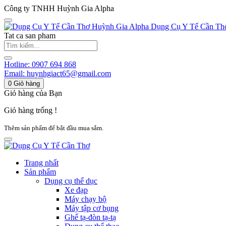
Công ty TNHH Huỳnh Gia Alpha
Huỳnh Gia Alpha
Dụng Cụ Y Tế Cần Th
Tat ca san pham
Hotline:
0907 694 868
Email:
huynhgiact65@gmail.com
0
Giỏ hàng
Giỏ hàng của Bạn
Giỏ hàng trống !
Thêm sản phẩm để bắt đầu mua sắm.
Trang nhất
Sản phẩm
Dụng cụ thể dục
Xe đạp
Máy chạy bộ
Máy tập cơ bụng
Ghế tạ-đòn tạ-tạ