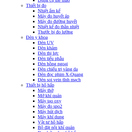
Dụng cụ thể thao
Thiết bị đo
Nhiệt ẩm kế
Máy đo huyết áp
Máy đo đường huyết
Nhiệt kế đo thân nhiệt
Thước bị đo lường
Đèn y khoa
Đèn UV
Đèn khám
Đèn thị lực
Đèn tiểu phẫu
Đèn hồng ngoại
Đèn chiếu trị vàng da
Đèn đọc phim X-Quang
Đèn soi vein tĩnh mạch
Thiết bị hô hấp
Máy thở
Mở khí quản
Máy tạo oxy
Máy đo spo2
Máy hút dịch
Máy khí dung
Vật tư hô hấp
Bộ đặt nội khí quản