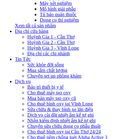
Máy xét nghiệm
Mô hình giải phẫu
Tủ bảo quản thuốc
Dụng cụ thí nghiệm
Xem tất cả sản phẩm
Địa chỉ cửa hàng
Huỳnh Gia 1 - Cần Thơ
Huỳnh Gia 2 - Cần Thơ
Huỳnh Gia 3 - Vĩnh Long
Địa chỉ các chi nhánh
Tin Tức
Sức khỏe đời sống
Mua sắm chất lượng
Chuyên set up phòng khám
Dịch vụ
Bảo trì thiết bị y tế
Cho thuê máy tạo oxy
Mua bán máy tạo oxy cũ
Cho thuê bình oxy tại Vĩnh Long
Sửa chữa & thay bình xe lăn điện
Dịch vụ cài đặt nhiệt ẩm kế tự ghi
Nhận kiểm định nhiệt ẩm kế tự ghi
Chuyên sửa chữa dụng cụ phẫu thuật
Cho thuê bình oxy tại Cần Thơ 24/24
Cho thuê nệm chống loét Alpha Active 3