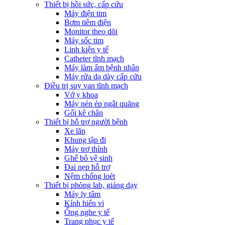
Thiết bị hồi sức, cấp cứu
Máy điện tim
Bơm tiêm điện
Monitor theo dõi
Máy sốc tim
Linh kiện y tế
Catheter tĩnh mạch
Máy làm ấm bệnh nhân
Máy rửa dạ dày cấp cứu
Điều trị suy van tĩnh mạch
Vớ y khoa
Máy nén ép ngắt quãng
Gối kê chân
Thiết bị hỗ trợ người bệnh
Xe lăn
Khung tập đi
Máy trợ thính
Ghế bô vệ sinh
Đai nẹp hỗ trợ
Nệm chống loét
Thiết bị phòng lab, giảng dạy
Máy ly tâm
Kính hiển vi
Ống nghe y tế
Trang phục y tế