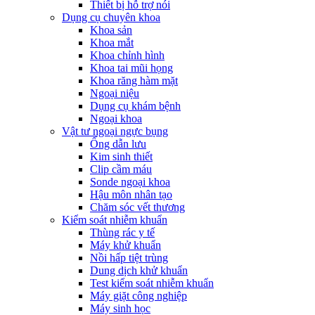
Thiết bị hỗ trợ nói
Dụng cụ chuyên khoa
Khoa sản
Khoa mắt
Khoa chỉnh hình
Khoa tai mũi họng
Khoa răng hàm mặt
Ngoại niệu
Dụng cụ khám bệnh
Ngoại khoa
Vật tư ngoại ngực bụng
Ống dẫn lưu
Kim sinh thiết
Clip cầm máu
Sonde ngoại khoa
Hậu môn nhân tạo
Chăm sóc vết thương
Kiểm soát nhiễm khuẩn
Thùng rác y tế
Máy khử khuẩn
Nồi hấp tiệt trùng
Dung dịch khử khuẩn
Test kiểm soát nhiễm khuẩn
Máy giặt công nghiệp
Máy sinh học