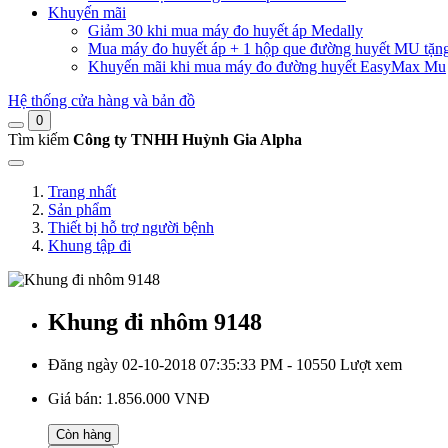
Khuyến mãi
Giảm 30 khi mua máy đo huyết áp Medally
Mua máy đo huyết áp + 1 hộp que đường huyết MU tặn
Khuyến mãi khi mua máy đo đường huyết EasyMax Mu
Hệ thống cửa hàng và bản đồ
0
Tìm kiếm
Công ty TNHH Huỳnh Gia Alpha
Trang nhất
Sản phẩm
Thiết bị hỗ trợ người bệnh
Khung tập đi
Khung đi nhôm 9148
Đăng ngày 02-10-2018 07:35:33 PM - 10550 Lượt xem
Giá bán:
1.856.000 VNĐ
Còn hàng