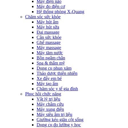
Máy điện não
Máy đo điện cơ
Hệ thống phòng X-Quang
Chăm sóc sức khỏe
Máy hút ẩm
Máy hút sữa
Đai massage
Cân sức khỏe
Ghế massage
Máy massage
Máy tăm nước
Bồn ngâm chân
Spa & thẩm mỹ
Dụng cụ phun xăm
Thảo dược thiên nhiên
Xe đẩy em bé
Máy tạo ẩm
Chăm sóc y tế gia đình
Phục hồi chức năng
Vật lý trị liệu
Máy châm cứu
Máy xung điện
Máy siêu âm trị liệu
Giường kéo giãn cột sống
Dụng cụ đo lường y học