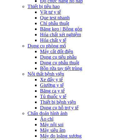
Đo chức năng hô hấp
Thiết bị tiêu hao
Vật tư y tế
Que test nhanh
Chỉ phẫu thuật
Băng keo | Bông gòn
Hóa chất xét nghiệm
Hóa chất y tế
Dụng cụ phòng mổ
Máy cắt đốt điện
Dụng cụ tiểu phẫu
Dụng cụ phẫu thuật
Bồn rửa tay tiệt trùng
Nội thất bệnh viện
Xe đẩy y tế
Giường y tế
Băng ca y tế
Tủ thuốc y tế
Thiết bị bệnh viện
Dụng cụ hỗ trợ y tế
Chẩn đoán hình ảnh
Áo chì
Máy nội soi
Máy siêu âm
Máy đo loãng xương