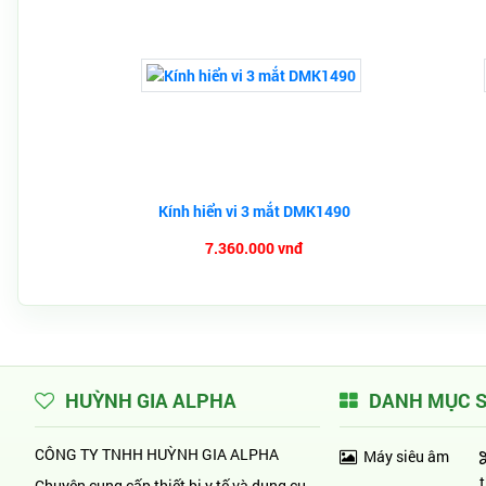
Kính hiển vi 3 mắt DMK1490
7.360.000 vnđ
HUỲNH GIA ALPHA
DANH MỤC 
CÔNG TY TNHH HUỲNH GIA ALPHA
Máy siêu âm
Chuyên cung cấp thiết bị y tế và dụng cụ