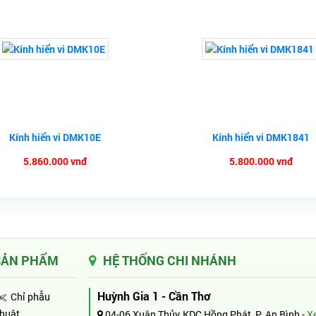
Kính hiển vi DMK10E
Kính hiển vi DMK1841
5.860.000 vnđ
5.800.000 vnđ
SẢN PHẨM
HỆ THỐNG CHI NHÁNH
Huỳnh Gia 1 - Cần Thơ
Chỉ phẫu
thuật
04-06 Xuân Thủy, KDC Hồng Phát, P. An Bình -
X