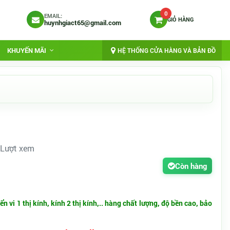
0
EMAIL:
GIỎ HÀNG
huynhgiact65@gmail.com
KHUYẾN MÃI
HỆ THỐNG CỬA HÀNG VÀ BẢN ĐỒ
 Lượt xem
Còn hàng
n vi 1 thị kính, kính 2 thị kính,..
hàng chất lượng, độ bền cao, bảo