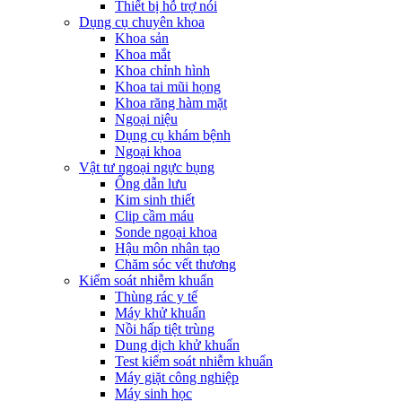
Thiết bị hỗ trợ nói
Dụng cụ chuyên khoa
Khoa sản
Khoa mắt
Khoa chỉnh hình
Khoa tai mũi họng
Khoa răng hàm mặt
Ngoại niệu
Dụng cụ khám bệnh
Ngoại khoa
Vật tư ngoại ngực bụng
Ống dẫn lưu
Kim sinh thiết
Clip cầm máu
Sonde ngoại khoa
Hậu môn nhân tạo
Chăm sóc vết thương
Kiểm soát nhiễm khuẩn
Thùng rác y tế
Máy khử khuẩn
Nồi hấp tiệt trùng
Dung dịch khử khuẩn
Test kiểm soát nhiễm khuẩn
Máy giặt công nghiệp
Máy sinh học