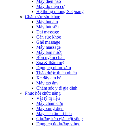
Máy điện não
Máy đo điện cơ
Hệ thống phòng X-Quang
Chăm sóc sức khỏe
Máy hút ẩm
Máy hút sữa
Đai massage
Cân sức khỏe
Ghế massage
Máy massage
Máy tăm nước
Bồn ngâm chân
Spa & thẩm mỹ
Dụng cụ phun xăm
Thảo dược thiên nhiên
Xe đẩy em bé
Máy tạo ẩm
Chăm sóc y tế gia đình
Phục hồi chức năng
Vật lý trị liệu
Máy châm cứu
Máy xung điện
Máy siêu âm trị liệu
Giường kéo giãn cột sống
Dụng cụ đo lường y học