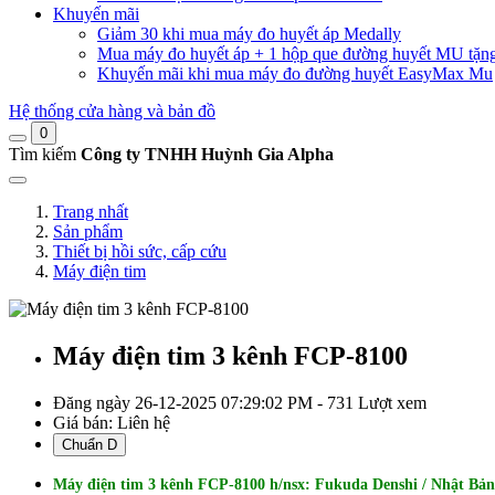
Khuyến mãi
Giảm 30 khi mua máy đo huyết áp Medally
Mua máy đo huyết áp + 1 hộp que đường huyết MU tặn
Khuyến mãi khi mua máy đo đường huyết EasyMax Mu
Hệ thống cửa hàng và bản đồ
0
Tìm kiếm
Công ty TNHH Huỳnh Gia Alpha
Trang nhất
Sản phẩm
Thiết bị hồi sức, cấp cứu
Máy điện tim
Máy điện tim 3 kênh FCP-8100
Đăng ngày 26-12-2025 07:29:02 PM - 731 Lượt xem
Giá bán:
Liên hệ
Chuẩn D
Máy điện tim 3 kênh FCP-8100 h/nsx: Fukuda Denshi / Nhật Bản