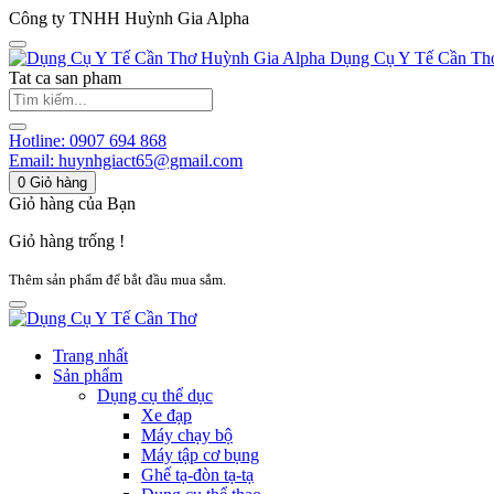
Công ty TNHH Huỳnh Gia Alpha
Huỳnh Gia Alpha
Dụng Cụ Y Tế Cần Th
Tat ca san pham
Hotline:
0907 694 868
Email:
huynhgiact65@gmail.com
0
Giỏ hàng
Giỏ hàng của Bạn
Giỏ hàng trống !
Thêm sản phẩm để bắt đầu mua sắm.
Trang nhất
Sản phẩm
Dụng cụ thể dục
Xe đạp
Máy chạy bộ
Máy tập cơ bụng
Ghế tạ-đòn tạ-tạ