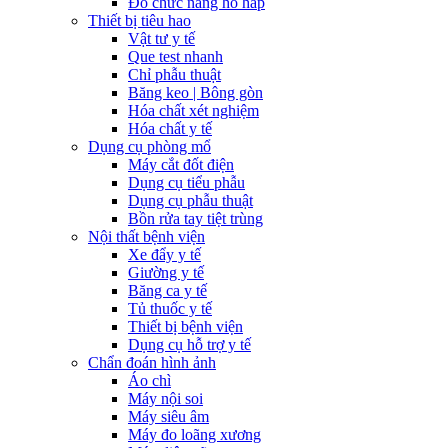
Đo chức năng hô hấp
Thiết bị tiêu hao
Vật tư y tế
Que test nhanh
Chỉ phẫu thuật
Băng keo | Bông gòn
Hóa chất xét nghiệm
Hóa chất y tế
Dụng cụ phòng mổ
Máy cắt đốt điện
Dụng cụ tiểu phẫu
Dụng cụ phẫu thuật
Bồn rửa tay tiệt trùng
Nội thất bệnh viện
Xe đẩy y tế
Giường y tế
Băng ca y tế
Tủ thuốc y tế
Thiết bị bệnh viện
Dụng cụ hỗ trợ y tế
Chẩn đoán hình ảnh
Áo chì
Máy nội soi
Máy siêu âm
Máy đo loãng xương