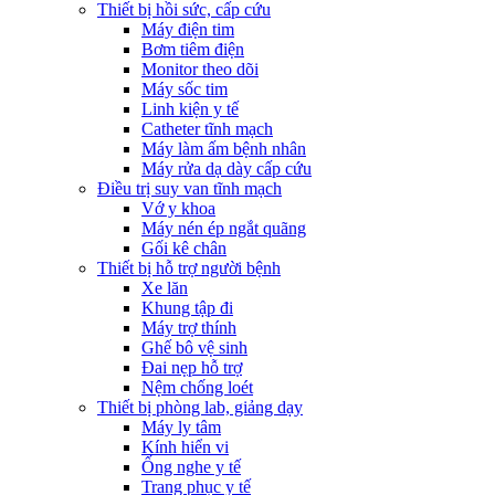
Thiết bị hồi sức, cấp cứu
Máy điện tim
Bơm tiêm điện
Monitor theo dõi
Máy sốc tim
Linh kiện y tế
Catheter tĩnh mạch
Máy làm ấm bệnh nhân
Máy rửa dạ dày cấp cứu
Điều trị suy van tĩnh mạch
Vớ y khoa
Máy nén ép ngắt quãng
Gối kê chân
Thiết bị hỗ trợ người bệnh
Xe lăn
Khung tập đi
Máy trợ thính
Ghế bô vệ sinh
Đai nẹp hỗ trợ
Nệm chống loét
Thiết bị phòng lab, giảng dạy
Máy ly tâm
Kính hiển vi
Ống nghe y tế
Trang phục y tế