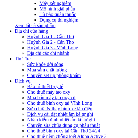
Máy xét nghiệm
Mô hình giải phẫu
Tủ bảo quản thuốc
Dụng cụ thí nghiệm
Xem tất cả sản phẩm
Địa chỉ cửa hàng
Huỳnh Gia 1 - Cần Thơ
Huỳnh Gia 2 - Cần Thơ
Huỳnh Gia 3 - Vĩnh Long
Địa chỉ các chi nhánh
Tin Tức
Sức khỏe đời sống
Mua sắm chất lượng
Chuyên set up phòng khám
Dịch vụ
Bảo trì thiết bị y tế
Cho thuê máy tạo oxy
Mua bán máy tạo oxy cũ
Cho thuê bình oxy tại Vĩnh Long
Sửa chữa & thay bình xe lăn điện
Dịch vụ cài đặt nhiệt ẩm kế tự ghi
Nhận kiểm định nhiệt ẩm kế tự ghi
Chuyên sửa chữa dụng cụ phẫu thuật
Cho thuê bình oxy tại Cần Thơ 24/24
Cho thuê nệm chống loét Alpha Active 3