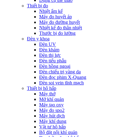
Dụng cụ thể thao
Thiết bị đo
Nhiệt ẩm kế
Máy đo huyết áp
Máy đo đường huyết
Nhiệt kế đo thân nhiệt
Thước bị đo lường
Đèn y khoa
Đèn UV
Đèn khám
Đèn thị lực
Đèn tiểu phẫu
Đèn hồng ngoại
Đèn chiếu trị vàng da
Đèn đọc phim X-Quang
Đèn soi vein tĩnh mạch
Thiết bị hô hấp
Máy thở
Mở khí quản
Máy tạo oxy
Máy đo spo2
Máy hút dịch
Máy khí dung
Vật tư hô hấp
Bộ đặt nội khí quản