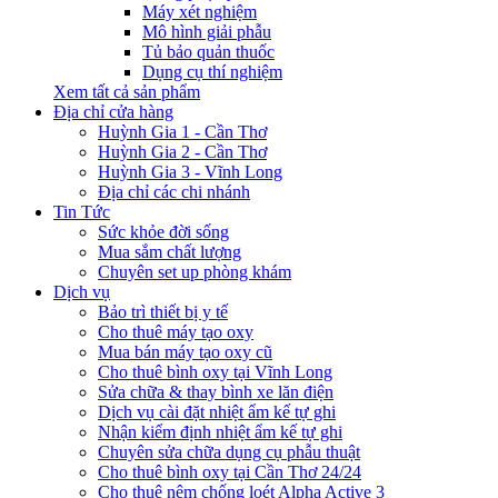
Máy xét nghiệm
Mô hình giải phẫu
Tủ bảo quản thuốc
Dụng cụ thí nghiệm
Xem tất cả sản phẩm
Địa chỉ cửa hàng
Huỳnh Gia 1 - Cần Thơ
Huỳnh Gia 2 - Cần Thơ
Huỳnh Gia 3 - Vĩnh Long
Địa chỉ các chi nhánh
Tin Tức
Sức khỏe đời sống
Mua sắm chất lượng
Chuyên set up phòng khám
Dịch vụ
Bảo trì thiết bị y tế
Cho thuê máy tạo oxy
Mua bán máy tạo oxy cũ
Cho thuê bình oxy tại Vĩnh Long
Sửa chữa & thay bình xe lăn điện
Dịch vụ cài đặt nhiệt ẩm kế tự ghi
Nhận kiểm định nhiệt ẩm kế tự ghi
Chuyên sửa chữa dụng cụ phẫu thuật
Cho thuê bình oxy tại Cần Thơ 24/24
Cho thuê nệm chống loét Alpha Active 3