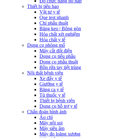
Đo chức năng hô hấp
Thiết bị tiêu hao
Vật tư y tế
Que test nhanh
Chỉ phẫu thuật
Băng keo | Bông gòn
Hóa chất xét nghiệm
Hóa chất y tế
Dụng cụ phòng mổ
Máy cắt đốt điện
Dụng cụ tiểu phẫu
Dụng cụ phẫu thuật
Bồn rửa tay tiệt trùng
Nội thất bệnh viện
Xe đẩy y tế
Giường y tế
Băng ca y tế
Tủ thuốc y tế
Thiết bị bệnh viện
Dụng cụ hỗ trợ y tế
Chẩn đoán hình ảnh
Áo chì
Máy nội soi
Máy siêu âm
Máy đo loãng xương