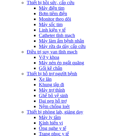
Thiết bị hồi sức, cấp cứu
Máy điện tim
Bơm tiêm điện
Monitor theo dõi
Máy sốc tim
Linh kiện y tế
Catheter tĩnh mạch
Máy làm ấm bệnh nhân
Máy rửa dạ dày cấp cứu
Điều trị suy van tĩnh mạch
Vớ y khoa
Máy nén ép ngắt quãng
Gối kê chân
Thiết bị hỗ trợ người bệnh
Xe lăn
Khung tập đi
Máy trợ thính
Ghế bô vệ sinh
Đai nẹp hỗ trợ
Nệm chống loét
Thiết bị phòng lab, giảng dạy
Máy ly tâm
Kính hiển vi
Ống nghe y tế
Trang phục y tế