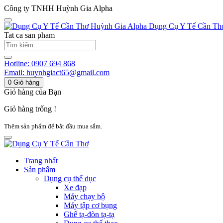
Công ty TNHH Huỳnh Gia Alpha
Huỳnh Gia Alpha
Dụng Cụ Y Tế Cần Th
Tat ca san pham
Hotline:
0907 694 868
Email:
huynhgiact65@gmail.com
0
Giỏ hàng
Giỏ hàng của Bạn
Giỏ hàng trống !
Thêm sản phẩm để bắt đầu mua sắm.
Trang nhất
Sản phẩm
Dụng cụ thể dục
Xe đạp
Máy chạy bộ
Máy tập cơ bụng
Ghế tạ-đòn tạ-tạ