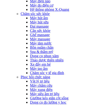
Máy điện não
Máy đo điện cơ
Hệ thống phòng X-Quang
Chăm sóc sức khỏe
Máy hút ẩm
Máy hút sữa
Đai massage
Cân sức khỏe
Ghế massage
Máy massage
Máy tăm nước
Bồn ngâm chân
Spa & thẩm mỹ
Dụng cụ phun xăm
Thảo dược thiên nhiên
Xe đẩy em bé
Máy tạo ẩm
Chăm sóc y tế gia đình
Phục hồi chức năng
Vật lý trị liệu
Máy châm cứu
Máy xung điện
Máy siêu âm trị liệu
Giường kéo giãn cột sống
Dụng cụ đo lường y học