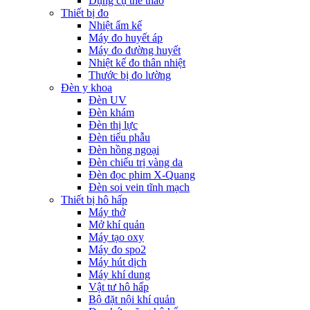
Dụng cụ thể thao
Thiết bị đo
Nhiệt ẩm kế
Máy đo huyết áp
Máy đo đường huyết
Nhiệt kế đo thân nhiệt
Thước bị đo lường
Đèn y khoa
Đèn UV
Đèn khám
Đèn thị lực
Đèn tiểu phẫu
Đèn hồng ngoại
Đèn chiếu trị vàng da
Đèn đọc phim X-Quang
Đèn soi vein tĩnh mạch
Thiết bị hô hấp
Máy thở
Mở khí quản
Máy tạo oxy
Máy đo spo2
Máy hút dịch
Máy khí dung
Vật tư hô hấp
Bộ đặt nội khí quản