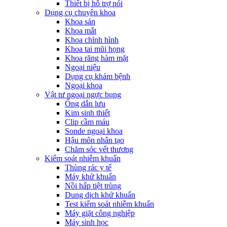
Thiết bị hỗ trợ nói
Dụng cụ chuyên khoa
Khoa sản
Khoa mắt
Khoa chỉnh hình
Khoa tai mũi họng
Khoa răng hàm mặt
Ngoại niệu
Dụng cụ khám bệnh
Ngoại khoa
Vật tư ngoại ngực bụng
Ống dẫn lưu
Kim sinh thiết
Clip cầm máu
Sonde ngoại khoa
Hậu môn nhân tạo
Chăm sóc vết thương
Kiểm soát nhiễm khuẩn
Thùng rác y tế
Máy khử khuẩn
Nồi hấp tiệt trùng
Dung dịch khử khuẩn
Test kiểm soát nhiễm khuẩn
Máy giặt công nghiệp
Máy sinh học