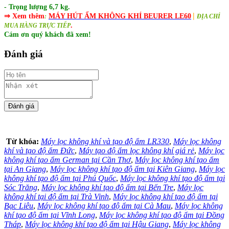
- Trọng lượng 6,7 kg.
|
⇒ Xem thêm
MÁY HÚT ẨM KHÔNG KHÍ BEURER LE60
:
ĐỊA CHỈ
.
MUA HÀNG TRỰC TIẾP
Cám ơn quý khách đã xem!
Đánh giá
Từ khóa:
Máy lọc không khí và tạo độ ẩm LR330
,
Máy lọc không
khí và tạo độ ẩm Đức
,
Máy tạo độ ẩm lọc không khí giá rẻ
,
Máy lọc
không khí tạo ẩm German tại Cần Thơ
,
Máy lọc không khí tạo ẩm
tại An Giang
,
Máy lọc không khí tạo độ ẩm tại Kiên Giang
,
Máy lọc
không khí tạo độ ẩm tại Phú Quốc
,
Máy lọc không khí tạo độ ẩm tại
Sóc Trăng
,
Máy lọc không khí tạo độ ẩm tại Bến Tre
,
Máy lọc
không khí tại độ ẩm tại Trà Vinh
,
Máy lọc không khí tạo độ ẩm tại
Bạc Liêu
,
Máy lọc không khí tạo độ ẩm tại Cà Mau
,
Máy lọc không
khí tạo độ ẩm tại Vĩnh Long
,
Máy lọc không khí tạo độ ẩm tại Đồng
Tháp
,
Máy lọc không khí tạo độ ẩm tại Hậu Giang
,
Máy lọc không