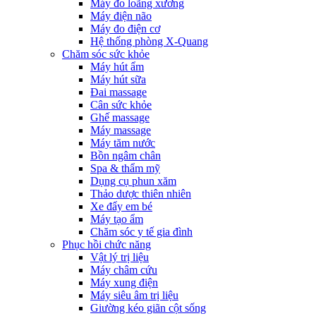
Máy đo loãng xương
Máy điện não
Máy đo điện cơ
Hệ thống phòng X-Quang
Chăm sóc sức khỏe
Máy hút ẩm
Máy hút sữa
Đai massage
Cân sức khỏe
Ghế massage
Máy massage
Máy tăm nước
Bồn ngâm chân
Spa & thẩm mỹ
Dụng cụ phun xăm
Thảo dược thiên nhiên
Xe đẩy em bé
Máy tạo ẩm
Chăm sóc y tế gia đình
Phục hồi chức năng
Vật lý trị liệu
Máy châm cứu
Máy xung điện
Máy siêu âm trị liệu
Giường kéo giãn cột sống