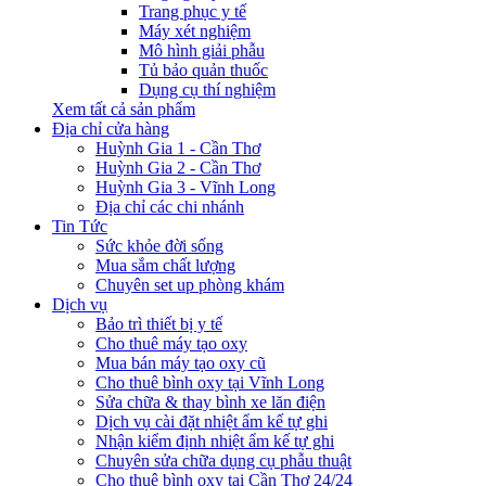
Trang phục y tế
Máy xét nghiệm
Mô hình giải phẫu
Tủ bảo quản thuốc
Dụng cụ thí nghiệm
Xem tất cả sản phẩm
Địa chỉ cửa hàng
Huỳnh Gia 1 - Cần Thơ
Huỳnh Gia 2 - Cần Thơ
Huỳnh Gia 3 - Vĩnh Long
Địa chỉ các chi nhánh
Tin Tức
Sức khỏe đời sống
Mua sắm chất lượng
Chuyên set up phòng khám
Dịch vụ
Bảo trì thiết bị y tế
Cho thuê máy tạo oxy
Mua bán máy tạo oxy cũ
Cho thuê bình oxy tại Vĩnh Long
Sửa chữa & thay bình xe lăn điện
Dịch vụ cài đặt nhiệt ẩm kế tự ghi
Nhận kiểm định nhiệt ẩm kế tự ghi
Chuyên sửa chữa dụng cụ phẫu thuật
Cho thuê bình oxy tại Cần Thơ 24/24