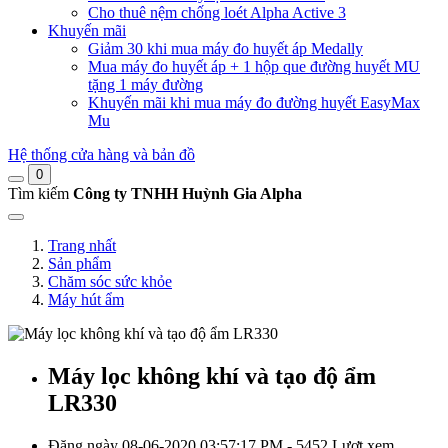
Cho thuê nệm chống loét Alpha Active 3
Khuyến mãi
Giảm 30 khi mua máy đo huyết áp Medally
Mua máy đo huyết áp + 1 hộp que đường huyết MU
tặng 1 máy đường
Khuyến mãi khi mua máy đo đường huyết EasyMax
Mu
Hệ thống cửa hàng và bản đồ
0
Tìm kiếm
Công ty TNHH Huỳnh Gia Alpha
Trang nhất
Sản phẩm
Chăm sóc sức khỏe
Máy hút ẩm
Máy lọc không khí và tạo độ ẩm
LR330
Đăng ngày 08-06-2020 03:57:17 PM - 5452 Lượt xem