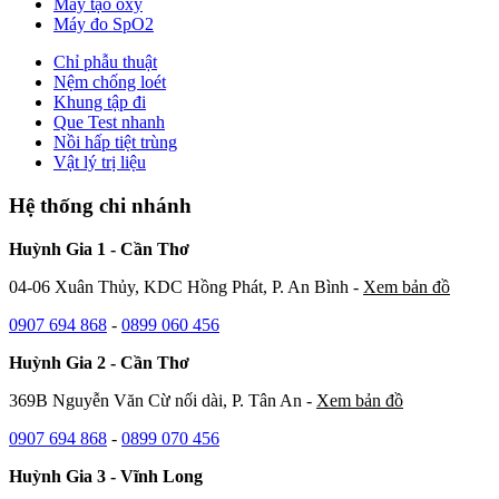
Máy tạo oxy
Máy đo SpO2
Chỉ phẫu thuật
Nệm chống loét
Khung tập đi
Que Test nhanh
Nồi hấp tiệt trùng
Vật lý trị liệu
Hệ thống chi nhánh
Huỳnh Gia 1 - Cần Thơ
04-06 Xuân Thủy, KDC Hồng Phát, P. An Bình -
Xem bản đồ
0907 694 868
-
0899 060 456
Huỳnh Gia 2 - Cần Thơ
369B Nguyễn Văn Cừ nối dài, P. Tân An -
Xem bản đồ
0907 694 868
-
0899 070 456
Huỳnh Gia 3 - Vĩnh Long