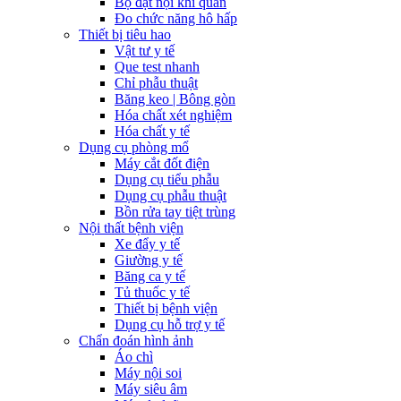
Bộ đặt nội khí quản
Đo chức năng hô hấp
Thiết bị tiêu hao
Vật tư y tế
Que test nhanh
Chỉ phẫu thuật
Băng keo | Bông gòn
Hóa chất xét nghiệm
Hóa chất y tế
Dụng cụ phòng mổ
Máy cắt đốt điện
Dụng cụ tiểu phẫu
Dụng cụ phẫu thuật
Bồn rửa tay tiệt trùng
Nội thất bệnh viện
Xe đẩy y tế
Giường y tế
Băng ca y tế
Tủ thuốc y tế
Thiết bị bệnh viện
Dụng cụ hỗ trợ y tế
Chẩn đoán hình ảnh
Áo chì
Máy nội soi
Máy siêu âm