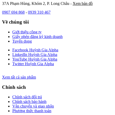
37A Phạm Hùng, Khóm 2, P. Long Châu -
Xem bản đồ
0907 694 868
-
0939 310 467
Về chúng tôi
Giới thiệu công ty
Giấy phép đăng ký kinh doanh
Tuyển dụng
Facebook Huỳnh Gia Alpha
LinkedIn Huỳnh Gia Alpha
YouTube Huỳnh Gia Alpha
Twitter Huỳnh Gia Alpha
Xem tất cả sản phẩm
Chính sách
Chính sách đổi trả
Chính sách bảo hành
Vận chuyển và giao nhận
Phương thức thanh toán