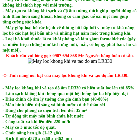
không khí thích hợp với môi trường.
- Máy tạo ra không khí sạch và độ ẩm tương thích giúp người dùng có
tinh thần luôn sảng khoái, không có cảm giác uể oải mệt mỏi giúp
tăng cường sức khỏe.
- Máy giúp loại bỏ các bệnh về đường hô hấp bởi vì máy có khả năng
lọc bỏ các hạt bụi bẩn nhỏ và những hạt nấm mốc trong không khí.
- Loại bỏ khói thuốc lá ra khỏi phòng và làm giảm formaldehyde (gây
ra nhiều triệu chứng như kích ứng mũi, mắt, cổ họng, phát ban, ho và
mệt mỏi).
Khách cần vui lòng gọi: 0907 694 868 Mr Nguyên hàng luôn có sẵn.
<> Tính năng nổi bật của máy lọc không khí và tạo độ ẩm LR330:
- Máy lọc không khí và tạo độ ẩm LR330 có hiệu suất lọc lên tới 85%
- Làm sạch không khí thông qua một hệ thống lọc ba lớp hiện đại
- Điều chỉnh độ ẩm lý tưởng cho gia đình bạn (40-80%)
- Màn hình hiển thị sáng và bình nước có thể tháo rời
- Dùng cho phòng có diện tích lên đến 35 m²
- Tự động tắt máy nếu bình chứa hết nước
- Công suất xả khí lên đến 220 ml/h
- Máy có 3 mức tốc độ quạt.
- Chức năng hẹn giờ (1-12 giờ).
- Kích thước d370 x r260 x c362 mm