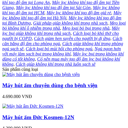
khí tạo độ ẩm tại Long An
,
Máy lọc không khí tạo độ ẩm tại Tiền
Giang
,
Máy lọc không khí tạo độ ẩm tại Sài Gòn
,
Máy lọc không
khí tạo độ ẩm tại HCM
,
Máy lọc không khí tạo độ ẩm giá rẻ
,
Máy
lọc không khí tạo độ ẩm tại Hà Nội
,
Máy lọc không khí tạo độ ẩm
tại Bình Dương
,
Giải pháp giúp không khí trong nhà sạch
,
Mẹo loại
bỏ không khí ô nhiễm trong nhà
,
Mẹo loại bỏ bụi trong nhà
,
Máy
lọc bụi giúp không khí trong nhà sạch
,
Cách loại bỏ khó thở cho
người bị COPD
,
Cách giảm hen suyễn cho người bị dị ứng
,
Cách
căn bằng độ ẩm cho phòng ngủ
,
Cách giúp không khí trong phòng
ngủ sạch sẽ
,
Cách loại bỏ mùi hôi cho phòng ngủ
,
Ngủ ngon hơn
với máy làm sạch bụi trong không khí
,
Máy lọc bụi trong không khí
dùng có tốt không
,
Có nên mua máy tạo độ ẩm lọc bụi không khí
không
,
Cách giúp không khí trong nhà luôn sạch sẽ
Sản phẩm cùng loại
Máy hút ẩm chuyên dùng cho bệnh viện
4.690.000 VNĐ
Máy hút ẩm Đức Kosmen-12N