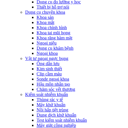
Dụng cụ đo lường y học
Thiết bị hỗ trợ nói
Dụng cụ chuyên khoa
Khoa sản
Khoa mắt
Khoa chỉnh hình
Khoa tai mũi họng
Khoa răng hàm mặt
Ngoại niệu
Dụng cụ khám bệnh
Ngoại khoa
Vật tư ngoại ngực bụng
Ống dẫn lưu
Kim sinh thiết
Clip cầm máu
Sonde ngoại khoa
Hậu môn nhân tạo
Chăm sóc vết thương
Kiểm soát nhiễm khuẩn
Thùng rác y tế
Máy khử khuẩn
Nồi hấp tiệt trùng
Dung dịch khử khuẩn
Test kiểm soát nhiễm khuẩn
Máy giặt công nghiệp