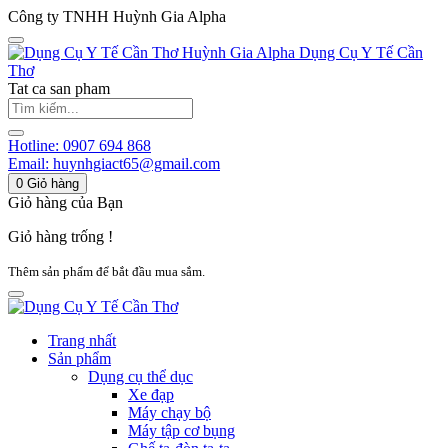
Công ty TNHH Huỳnh Gia Alpha
Huỳnh Gia Alpha
Dụng Cụ Y Tế Cần
Thơ
Tat ca san pham
Hotline:
0907 694 868
Email:
huynhgiact65@gmail.com
0
Giỏ hàng
Giỏ hàng của Bạn
Giỏ hàng trống !
Thêm sản phẩm để bắt đầu mua sắm.
Trang nhất
Sản phẩm
Dụng cụ thể dục
Xe đạp
Máy chạy bộ
Máy tập cơ bụng