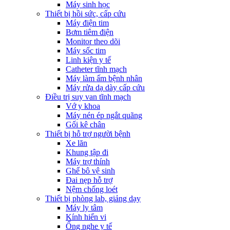
Máy sinh học
Thiết bị hồi sức, cấp cứu
Máy điện tim
Bơm tiêm điện
Monitor theo dõi
Máy sốc tim
Linh kiện y tế
Catheter tĩnh mạch
Máy làm ấm bệnh nhân
Máy rửa dạ dày cấp cứu
Điều trị suy van tĩnh mạch
Vớ y khoa
Máy nén ép ngắt quãng
Gối kê chân
Thiết bị hỗ trợ người bệnh
Xe lăn
Khung tập đi
Máy trợ thính
Ghế bô vệ sinh
Đai nẹp hỗ trợ
Nệm chống loét
Thiết bị phòng lab, giảng dạy
Máy ly tâm
Kính hiển vi
Ống nghe y tế