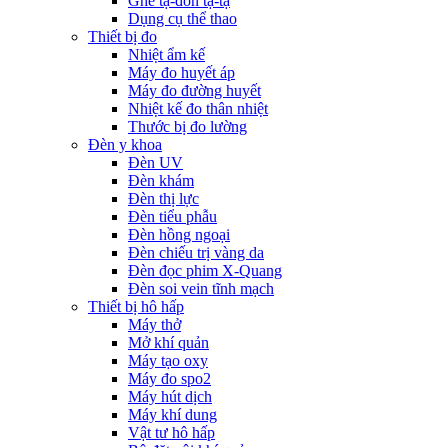
Ghế tạ-đòn tạ-tạ
Dụng cụ thể thao
Thiết bị đo
Nhiệt ẩm kế
Máy đo huyết áp
Máy đo đường huyết
Nhiệt kế đo thân nhiệt
Thước bị đo lường
Đèn y khoa
Đèn UV
Đèn khám
Đèn thị lực
Đèn tiểu phẫu
Đèn hồng ngoại
Đèn chiếu trị vàng da
Đèn đọc phim X-Quang
Đèn soi vein tĩnh mạch
Thiết bị hô hấp
Máy thở
Mở khí quản
Máy tạo oxy
Máy đo spo2
Máy hút dịch
Máy khí dung
Vật tư hô hấp