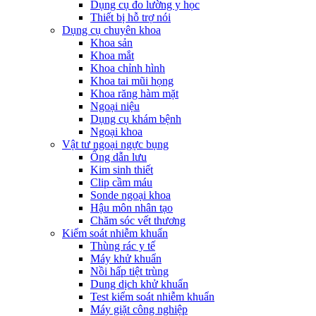
Dụng cụ đo lường y học
Thiết bị hỗ trợ nói
Dụng cụ chuyên khoa
Khoa sản
Khoa mắt
Khoa chỉnh hình
Khoa tai mũi họng
Khoa răng hàm mặt
Ngoại niệu
Dụng cụ khám bệnh
Ngoại khoa
Vật tư ngoại ngực bụng
Ống dẫn lưu
Kim sinh thiết
Clip cầm máu
Sonde ngoại khoa
Hậu môn nhân tạo
Chăm sóc vết thương
Kiểm soát nhiễm khuẩn
Thùng rác y tế
Máy khử khuẩn
Nồi hấp tiệt trùng
Dung dịch khử khuẩn
Test kiểm soát nhiễm khuẩn
Máy giặt công nghiệp