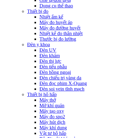
Ghế tạ-đòn tạ-tạ
Dụng cụ thể thao
Thiết bị đo
Nhiệt ẩm kế
Máy đo huyết áp
Máy đo đường huyết
Nhiệt kế đo thân nhiệt
Thước bị đo lường
Đèn y khoa
Đèn UV
Đèn khám
Đèn thị lực
Đèn tiểu phẫu
Đèn hồng ngoại
Đèn chiếu trị vàng da
Đèn đọc phim X-Quang
Đèn soi vein tĩnh mạch
Thiết bị hô hấp
Máy thở
Mở khí quản
Máy tạo oxy
Máy đo spo2
Máy hút dịch
Máy khí dung
Vật tư hô hấp