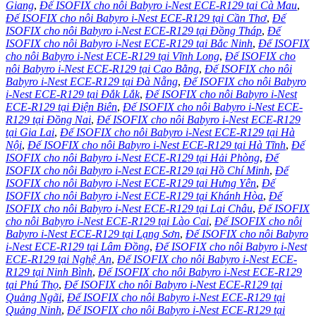
Giang
,
Đế ISOFIX cho nôi Babyro i-Nest ECE-R129 tại Cà Mau
,
Đế ISOFIX cho nôi Babyro i-Nest ECE-R129 tại Cần Thơ
,
Đế
ISOFIX cho nôi Babyro i-Nest ECE-R129 tại Đồng Tháp
,
Đế
ISOFIX cho nôi Babyro i-Nest ECE-R129 tại Bắc Ninh
,
Đế ISOFIX
cho nôi Babyro i-Nest ECE-R129 tại Vĩnh Long
,
Đế ISOFIX cho
nôi Babyro i-Nest ECE-R129 tại Cao Bằng
,
Đế ISOFIX cho nôi
Babyro i-Nest ECE-R129 tại Đà Nẵng
,
Đế ISOFIX cho nôi Babyro
i-Nest ECE-R129 tại Đắk Lắk
,
Đế ISOFIX cho nôi Babyro i-Nest
ECE-R129 tại Điện Biên
,
Đế ISOFIX cho nôi Babyro i-Nest ECE-
R129 tại Đồng Nai
,
Đế ISOFIX cho nôi Babyro i-Nest ECE-R129
tại Gia Lai
,
Đế ISOFIX cho nôi Babyro i-Nest ECE-R129 tại Hà
Nội
,
Đế ISOFIX cho nôi Babyro i-Nest ECE-R129 tại Hà Tĩnh
,
Đế
ISOFIX cho nôi Babyro i-Nest ECE-R129 tại Hải Phòng
,
Đế
ISOFIX cho nôi Babyro i-Nest ECE-R129 tại Hồ Chí Minh
,
Đế
ISOFIX cho nôi Babyro i-Nest ECE-R129 tại Hưng Yên
,
Đế
ISOFIX cho nôi Babyro i-Nest ECE-R129 tại Khánh Hòa
,
Đế
ISOFIX cho nôi Babyro i-Nest ECE-R129 tại Lai Châu
,
Đế ISOFIX
cho nôi Babyro i-Nest ECE-R129 tại Lào Cai
,
Đế ISOFIX cho nôi
Babyro i-Nest ECE-R129 tại Lạng Sơn
,
Đế ISOFIX cho nôi Babyro
i-Nest ECE-R129 tại Lâm Đồng
,
Đế ISOFIX cho nôi Babyro i-Nest
ECE-R129 tại Nghệ An
,
Đế ISOFIX cho nôi Babyro i-Nest ECE-
R129 tại Ninh Bình
,
Đế ISOFIX cho nôi Babyro i-Nest ECE-R129
tại Phú Thọ
,
Đế ISOFIX cho nôi Babyro i-Nest ECE-R129 tại
Quảng Ngãi
,
Đế ISOFIX cho nôi Babyro i-Nest ECE-R129 tại
Quảng Ninh
,
Đế ISOFIX cho nôi Babyro i-Nest ECE-R129 tại