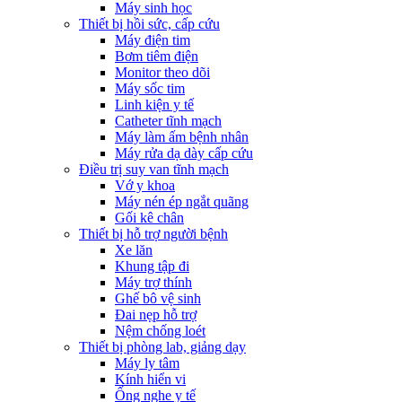
Máy sinh học
Thiết bị hồi sức, cấp cứu
Máy điện tim
Bơm tiêm điện
Monitor theo dõi
Máy sốc tim
Linh kiện y tế
Catheter tĩnh mạch
Máy làm ấm bệnh nhân
Máy rửa dạ dày cấp cứu
Điều trị suy van tĩnh mạch
Vớ y khoa
Máy nén ép ngắt quãng
Gối kê chân
Thiết bị hỗ trợ người bệnh
Xe lăn
Khung tập đi
Máy trợ thính
Ghế bô vệ sinh
Đai nẹp hỗ trợ
Nệm chống loét
Thiết bị phòng lab, giảng dạy
Máy ly tâm
Kính hiển vi
Ống nghe y tế