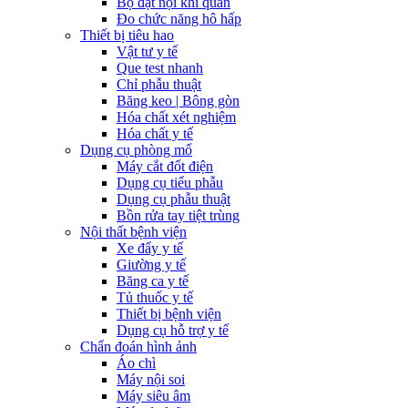
Bộ đặt nội khí quản
Đo chức năng hô hấp
Thiết bị tiêu hao
Vật tư y tế
Que test nhanh
Chỉ phẫu thuật
Băng keo | Bông gòn
Hóa chất xét nghiệm
Hóa chất y tế
Dụng cụ phòng mổ
Máy cắt đốt điện
Dụng cụ tiểu phẫu
Dụng cụ phẫu thuật
Bồn rửa tay tiệt trùng
Nội thất bệnh viện
Xe đẩy y tế
Giường y tế
Băng ca y tế
Tủ thuốc y tế
Thiết bị bệnh viện
Dụng cụ hỗ trợ y tế
Chẩn đoán hình ảnh
Áo chì
Máy nội soi
Máy siêu âm