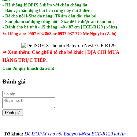
- Hệ thống ISOFIX 3 điểm với chân chống lật
- Bảo vệ chấn động hai bên cùng dây đai 3 điểm
- Đế cho nôi i-Size đa năng: Tổ ấm đầu đời cho bé
- Sản phẩm sử dụng cùng nôi i-Size để bé được an toàn hơn
- Dành cho bé từ 0 - 15 tháng | 40 - 87 cm | ECE-R129 (i-Size)
Vui lòng alo: 0907 694 868 or 0937 037 770 Mr Nguyên (Zalo)
⇒ Xem thêm:
Các
g
hế ô tô cho bé
khác
| ĐỊA CHỈ MUA
HÀNG TRỰC TIẾP.
Cám ơn quý khách đã xem!
Đánh giá
Từ khóa:
Đế ISOFIX cho nôi Babyro i-Nest ECE-R129 tại An