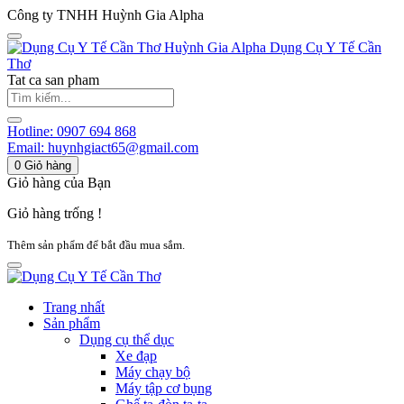
Công ty TNHH Huỳnh Gia Alpha
Huỳnh Gia Alpha
Dụng Cụ Y Tế Cần
Thơ
Tat ca san pham
Hotline:
0907 694 868
Email:
huynhgiact65@gmail.com
0
Giỏ hàng
Giỏ hàng của Bạn
Giỏ hàng trống !
Thêm sản phẩm để bắt đầu mua sắm.
Trang nhất
Sản phẩm
Dụng cụ thể dục
Xe đạp
Máy chạy bộ
Máy tập cơ bụng