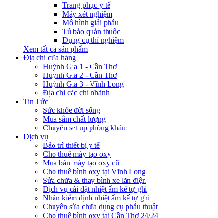
Trang phục y tế
Máy xét nghiệm
Mô hình giải phẫu
Tủ bảo quản thuốc
Dụng cụ thí nghiệm
Xem tất cả sản phẩm
Địa chỉ cửa hàng
Huỳnh Gia 1 - Cần Thơ
Huỳnh Gia 2 - Cần Thơ
Huỳnh Gia 3 - Vĩnh Long
Địa chỉ các chi nhánh
Tin Tức
Sức khỏe đời sống
Mua sắm chất lượng
Chuyên set up phòng khám
Dịch vụ
Bảo trì thiết bị y tế
Cho thuê máy tạo oxy
Mua bán máy tạo oxy cũ
Cho thuê bình oxy tại Vĩnh Long
Sửa chữa & thay bình xe lăn điện
Dịch vụ cài đặt nhiệt ẩm kế tự ghi
Nhận kiểm định nhiệt ẩm kế tự ghi
Chuyên sửa chữa dụng cụ phẫu thuật
Cho thuê bình oxy tại Cần Thơ 24/24