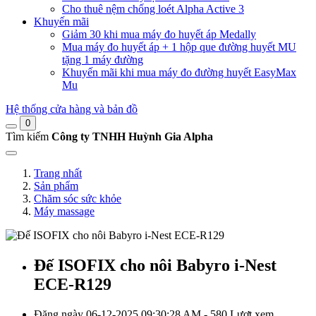
Cho thuê nệm chống loét Alpha Active 3
Khuyến mãi
Giảm 30 khi mua máy đo huyết áp Medally
Mua máy đo huyết áp + 1 hộp que đường huyết MU
tặng 1 máy đường
Khuyến mãi khi mua máy đo đường huyết EasyMax
Mu
Hệ thống cửa hàng và bản đồ
0
Tìm kiếm
Công ty TNHH Huỳnh Gia Alpha
Trang nhất
Sản phẩm
Chăm sóc sức khỏe
Máy massage
Đế ISOFIX cho nôi Babyro i-Nest
ECE-R129
Đăng ngày 06-12-2025 09:30:28 AM - 580 Lượt xem