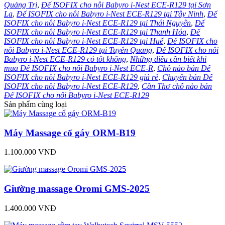
Quảng Trị
,
Đế ISOFIX cho nôi Babyro i-Nest ECE-R129 tại Sơn
La
,
Đế ISOFIX cho nôi Babyro i-Nest ECE-R129 tại Tây Ninh
,
Đế
ISOFIX cho nôi Babyro i-Nest ECE-R129 tại Thái Nguyên
,
Đế
ISOFIX cho nôi Babyro i-Nest ECE-R129 tại Thanh Hóa
,
Đế
ISOFIX cho nôi Babyro i-Nest ECE-R129 tại Huế
,
Đế ISOFIX cho
nôi Babyro i-Nest ECE-R129 tại Tuyên Quang
,
Đế ISOFIX cho nôi
Babyro i-Nest ECE-R129 có tốt không
,
Những điều cần biết khi
mua Đế ISOFIX cho nôi Babyro i-Nest ECE-R
,
Chỗ nào bán Đế
ISOFIX cho nôi Babyro i-Nest ECE-R129 giá rẻ
,
Chuyên bán Đế
ISOFIX cho nôi Babyro i-Nest ECE-R129
,
Cần Thơ chỗ nào bán
Đế ISOFIX cho nôi Babyro i-Nest ECE-R129
Sản phẩm cùng loại
Máy Massage cổ gáy ORM-B19
1.100.000 VNĐ
Giường massage Oromi GMS-2025
1.400.000 VNĐ