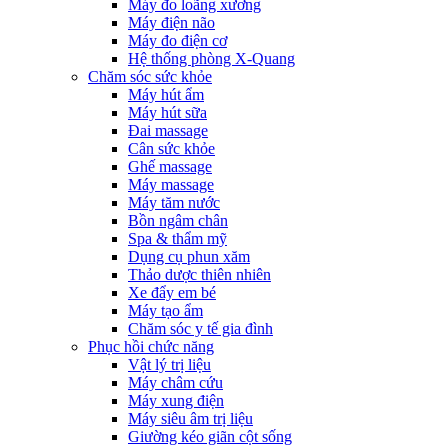
Máy đo loãng xương
Máy điện não
Máy đo điện cơ
Hệ thống phòng X-Quang
Chăm sóc sức khỏe
Máy hút ẩm
Máy hút sữa
Đai massage
Cân sức khỏe
Ghế massage
Máy massage
Máy tăm nước
Bồn ngâm chân
Spa & thẩm mỹ
Dụng cụ phun xăm
Thảo dược thiên nhiên
Xe đẩy em bé
Máy tạo ẩm
Chăm sóc y tế gia đình
Phục hồi chức năng
Vật lý trị liệu
Máy châm cứu
Máy xung điện
Máy siêu âm trị liệu
Giường kéo giãn cột sống