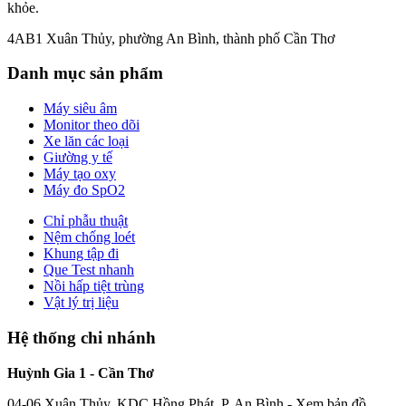
khỏe.
4AB1 Xuân Thủy, phường An Bình, thành phố Cần Thơ
Danh mục sản phẩm
Máy siêu âm
Monitor theo dõi
Xe lăn các loại
Giường y tế
Máy tạo oxy
Máy đo SpO2
Chỉ phẫu thuật
Nệm chống loét
Khung tập đi
Que Test nhanh
Nồi hấp tiệt trùng
Vật lý trị liệu
Hệ thống chi nhánh
Huỳnh Gia 1 - Cần Thơ
04-06 Xuân Thủy, KDC Hồng Phát, P. An Bình -
Xem bản đồ