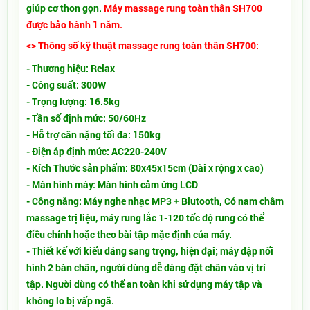
giúp cơ thon gọn.
Máy massage rung toàn thân SH700
được bảo hành 1 năm.
<> Thông số kỹ thuật massage rung toàn thân SH700:
- Thương hiệu: Relax
- Công suất: 300W
- Trọng lượng: 16.5kg
- Tần số định mức: 50/60Hz
- Hỗ trợ cân nặng tối đa: 150kg
- Điện áp định mức: AC220-240V
- Kích Thước sản phẩm: 80x45x15cm (Dài x rộng x cao)
- Màn hình máy: Màn hình cảm ứng LCD
- Công năng: Máy nghe nhạc MP3 + Blutooth, Có nam châm
massage trị liệu, máy rung lắc 1-120 tốc độ rung có thể
điều chỉnh hoặc theo bài tập mặc định của máy.
- Thiết kế với kiểu dáng sang trọng, hiện đại; máy dập nổi
hình 2 bàn chân, người dùng dễ dàng đặt chân vào vị trí
tập. Người dùng có thể an toàn khi sử dụng máy tập và
không lo bị vấp ngã.