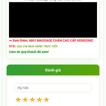
⇒
Xem thêm:
MÁY MASSAGE CHÂN CAO CẤP KENSONIC
510​
|
ĐỊA CHỈ MUA HÀNG TRỰC TIẾP.
Cám ơn quý khách đã xem!
Đánh giá