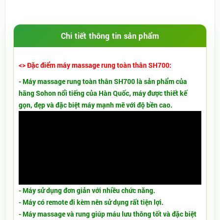
Chi tiết thông tin sản phẩm
<> Đặc điểm máy massage rung toàn thân SH700:
- Máy massage rung toàn thân SH700 là sản phẩm của
hãng Sohon nổi tiếng của Hàn Quốc, máy được thiết kế
gọn, đẹp và đặc biệt máy mạnh mẽ với độ bền cao.
- Máy sử dụng đơn giản với nhiều chức năng.
- Máy có remote đi kèm nên sử dụng rất tiện lợi.
- Máy massage và rung giúp máu lưu thông tốt và đặc biệt