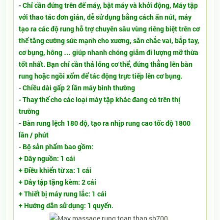
- Chỉ cần đứng trên đế máy, bật máy và khởi động, Máy tập
với thao tác đơn giản, dễ sử dụng bằng cách ấn nút, máy
tạo ra các độ rung hỗ trợ chuyên sâu vùng riêng biệt trên cơ
thể tăng cường sức mạnh cho xương, săn chắc vai, bắp tay,
cơ bụng, hông … giúp nhanh chóng giảm đi lượng mỡ thừa
tốt nhất. Bạn chỉ cần thả lỏng cơ thể, đứng thẳng lên bàn
rung hoặc ngồi xổm để tác động trực tiếp lên cơ bụng.
- Chiều dài gấp 2 lần máy bình thường
- Thay thế cho các loại máy tập khác đang có trên thị
trường
- Bàn rung lệch 180 độ, tạo ra nhịp rung cao tốc độ 1800
lần / phút
- Bộ sản phẩm bao gồm:
+ Dây nguồn: 1 cái
+ Điều khiển từ xa: 1 cái
+ Dây tập tặng kèm: 2 cái
+ Thiết bị máy rung lắc: 1 cái
+ Hướng dẫn sử dụng: 1 quyển.