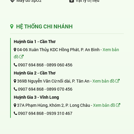
Máy đo SpO2
Vật lý trị liệu
HỆ THỐNG CHI NHÁNH
Huỳnh Gia 1 - Cần Thơ
04-06 Xuân Thủy, KDC Hồng Phát, P. An Bình -
Xem bản
đồ
0907 694 868
-
0899 060 456
Huỳnh Gia 2 - Cần Thơ
369B Nguyễn Văn Cừ nối dài, P. Tân An -
Xem bản đồ
0907 694 868
-
0899 070 456
Huỳnh Gia 3 - Vĩnh Long
37A Phạm Hùng, Khóm 2, P. Long Châu -
Xem bản đồ
0907 694 868
-
0939 310 467