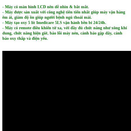
- Máy có màn hình LCD nên dễ nhìn & bắt mắt.
- Máy được sản xuất với công nghệ tiên tiến nhất giúp máy vận hàng
êm ái, giảm độ ồn giúp người bệnh ngủ thoải mái.
- Máy tạo oxy 5 lít Imedicare 5LS vận hành bền bỉ 24/24h.
- Máy có remote điều khiển từ xa, với đầy đủ chức năng như xông khí
dung, chức năng hiện giờ, báo lỗi máy nén, cảnh báo gập dây, cảnh
báo oxy thấp và điện yếu.