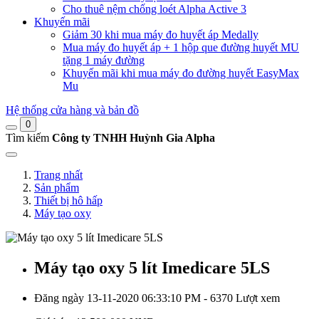
Cho thuê nệm chống loét Alpha Active 3
Khuyến mãi
Giảm 30 khi mua máy đo huyết áp Medally
Mua máy đo huyết áp + 1 hộp que đường huyết MU
tặng 1 máy đường
Khuyến mãi khi mua máy đo đường huyết EasyMax
Mu
Hệ thống cửa hàng và bản đồ
0
Tìm kiếm
Công ty TNHH Huỳnh Gia Alpha
Trang nhất
Sản phẩm
Thiết bị hô hấp
Máy tạo oxy
Máy tạo oxy 5 lít Imedicare 5LS
Đăng ngày 13-11-2020 06:33:10 PM - 6370 Lượt xem