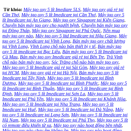
Từ khóa:
Máy tạo oxy 5 lít Imediare 5LS
,
Máy tạo oxy giá rẻ tại
Cần Thơ
,
Máy tạo oxy 5 lít Imedicare tại Cần Thơ
,
Máy tạo oxy 5
lít Imedicare tại An Giang
,
Máy tạo oxy Singapore tại Kiên Giang
,
Chuyên bán máy tạo oxy cho người bệnh
,
Chuyên bán máy tạo oxy
tại Đồng Tháp
,
Máy tạo oxy Singapore tại Phú Quốc
,
Nên mua
máy tạo oxy nào
,
Máy tạo oxy 5 litd Imedicare tại Hậu Giang
,
Máy
tạo oxy 5 lít Imedicare tại Vĩnh Long
,
Bán máy tạo oxy chất lượng
tại Vĩnh Long
,
Vĩnh Long chỗ nào bán thiết bị y tế
,
Bán máy tạo
oxy 5 lít imedicare tại Bạc Liêu
,
Bán máy tạo oxy 5 lít Imedicare tại
Cà Mau
,
Bán máy tạo oxy Imedicare giá rẻ tại Bến Tre
,
Trà Vinh
chỗ nào bán máy tạo oxy
,
Sóc Trăng chỗ nào bán máy tạo oxy
,
Máy tạo oxy 5 lít Imedicare giá rẻ tại Sài Gòn
,
Máy tạo oxy giá rẻ
tại HCM
,
Máy tạo oxy giá rẻ tại Hà Nội
,
Bán máy tạo oxy 5 lít
Imedicare tại Tây Ninh
,
Máy tạo oxy 5 lít Imedicare tại Bình
Dương
,
Máy tạo oxy 5 lít Imedicare tại Bình Phước
,
Máy tạo oxy 5
lít Imedicare tại Bình Thuận
,
Máy tạo oxy 5 lít Imedicare tại Bình
Định
,
Máy tạo oxy 5 lít Imedicare tại Sơn La
,
Máy tạo oxy 5 lít
Imedicare tại Phú Yên
,
Máy tạo oxy 5 lít Imedicare tại Khánh Hòa
,
Máy tạo oxy 5 lít Imedicare tại Nha Trang
,
Máy tạo oxy 5 lít
Imedicare tại Huế
,
Máy tạo oxy 5 lít Imedicare tại Đà Nẵng
,
Máy
tạo oxy 5 lít Imedicare tại Lạng Sơn
,
Máy tạo oxy 5 lít Imedicare tại
Hà Nam
,
Máy tạo oxy 5 lít Imedicare tại Phú Thọ
,
Máy tạo oxy 5 lít
có remote điều khiển từ xa
,
Máy tạo oxy nào hoạt động bền nhất
,
Máy tạo oxy nào chạy êm không ồn
,
Máy tạo oxy nào hoạt động