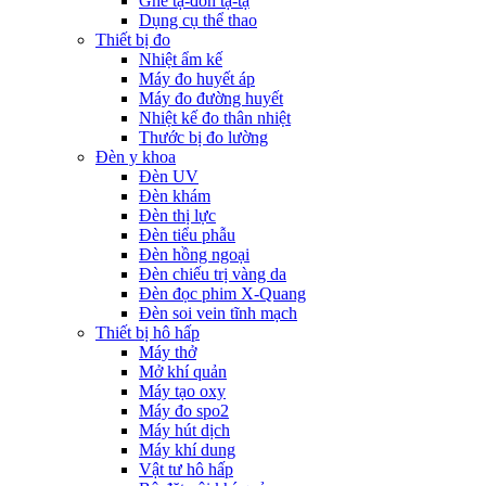
Ghế tạ-đòn tạ-tạ
Dụng cụ thể thao
Thiết bị đo
Nhiệt ẩm kế
Máy đo huyết áp
Máy đo đường huyết
Nhiệt kế đo thân nhiệt
Thước bị đo lường
Đèn y khoa
Đèn UV
Đèn khám
Đèn thị lực
Đèn tiểu phẫu
Đèn hồng ngoại
Đèn chiếu trị vàng da
Đèn đọc phim X-Quang
Đèn soi vein tĩnh mạch
Thiết bị hô hấp
Máy thở
Mở khí quản
Máy tạo oxy
Máy đo spo2
Máy hút dịch
Máy khí dung
Vật tư hô hấp