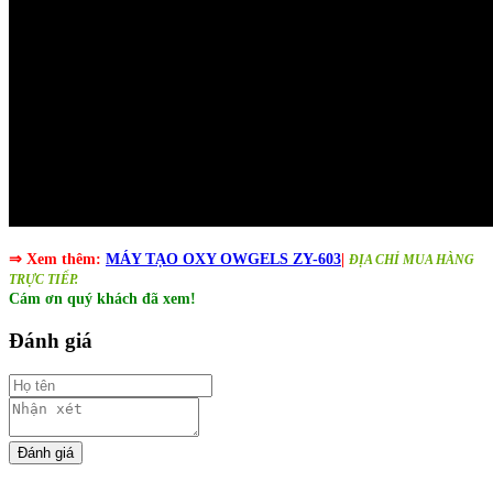
⇒ Xem thêm:
MÁY TẠO OXY OWGELS ZY-603​
|
ĐỊA CHỈ MUA HÀNG
TRỰC TIẾP.
Cám ơn quý khách đã xem!
Đánh giá