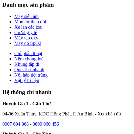
Danh mục sản phẩm
Máy siêu âm
Monitor theo dõi
Xe lăn các loại
Giường y tế
Máy tạo oxy
Máy đo SpO2
Chỉ phẫu thuật
Nệm chống loét
Khung tập đi
Que Test nhanh
Nồi hấp tiệt trùng
Vật lý trị liệu
Hệ thống chi nhánh
Huỳnh Gia 1 - Cần Thơ
04-06 Xuân Thủy, KDC Hồng Phát, P. An Bình -
Xem bản đồ
0907 694 868
-
0899 060 456