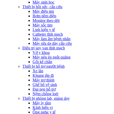
Máy sinh học
Thiết bị hồi sức, cấp cứu
Máy điện tim
Bơm tiêm điện
Monitor theo dõi
Máy sốc tim
Linh kiện y tế
Catheter tĩnh mạch
Máy làm ấm bệnh nhân
Máy rửa dạ dày cấp cứu
Điều trị suy van tĩnh mạch
Vớ y khoa
Máy nén ép ngắt quãng
Gối kê chân
Thiết bị hỗ trợ người bệnh
Xe lăn
Khung tập đi
Máy trợ thính
Ghế bô vệ sinh
Đai nẹp hỗ trợ
Nệm chống loét
Thiết bị phòng lab, giảng dạy
Máy ly tâm
Kính hiển vi
Ống nghe y tế