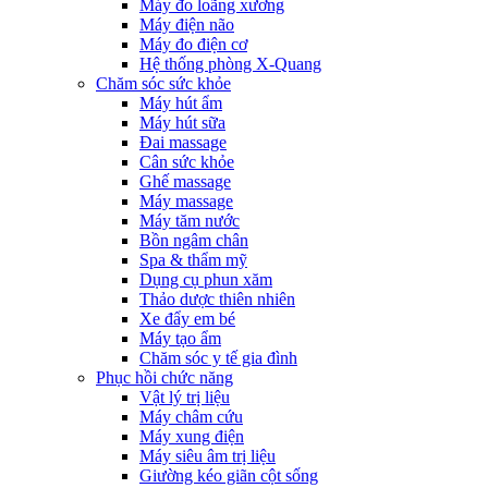
Máy đo loãng xương
Máy điện não
Máy đo điện cơ
Hệ thống phòng X-Quang
Chăm sóc sức khỏe
Máy hút ẩm
Máy hút sữa
Đai massage
Cân sức khỏe
Ghế massage
Máy massage
Máy tăm nước
Bồn ngâm chân
Spa & thẩm mỹ
Dụng cụ phun xăm
Thảo dược thiên nhiên
Xe đẩy em bé
Máy tạo ẩm
Chăm sóc y tế gia đình
Phục hồi chức năng
Vật lý trị liệu
Máy châm cứu
Máy xung điện
Máy siêu âm trị liệu
Giường kéo giãn cột sống