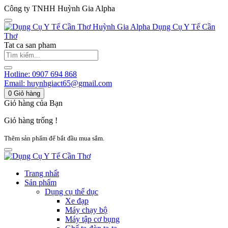
Công ty TNHH Huỳnh Gia Alpha
Huỳnh Gia Alpha
Dụng Cụ Y Tế Cần
Thơ
Tat ca san pham
Hotline:
0907 694 868
Email:
huynhgiact65@gmail.com
0
Giỏ hàng
Giỏ hàng của Bạn
Giỏ hàng trống !
Thêm sản phẩm để bắt đầu mua sắm.
Trang nhất
Sản phẩm
Dụng cụ thể dục
Xe đạp
Máy chạy bộ
Máy tập cơ bụng