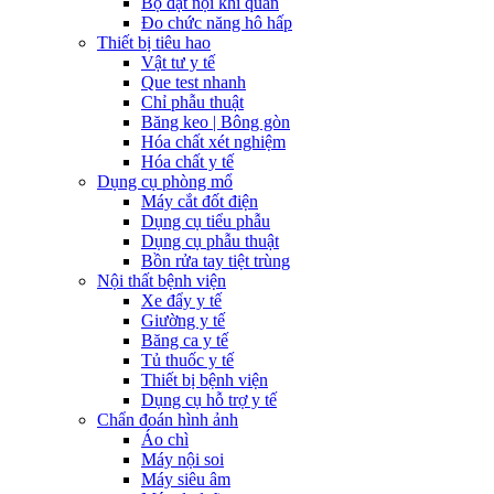
Bộ đặt nội khí quản
Đo chức năng hô hấp
Thiết bị tiêu hao
Vật tư y tế
Que test nhanh
Chỉ phẫu thuật
Băng keo | Bông gòn
Hóa chất xét nghiệm
Hóa chất y tế
Dụng cụ phòng mổ
Máy cắt đốt điện
Dụng cụ tiểu phẫu
Dụng cụ phẫu thuật
Bồn rửa tay tiệt trùng
Nội thất bệnh viện
Xe đẩy y tế
Giường y tế
Băng ca y tế
Tủ thuốc y tế
Thiết bị bệnh viện
Dụng cụ hỗ trợ y tế
Chẩn đoán hình ảnh
Áo chì
Máy nội soi
Máy siêu âm