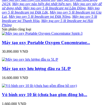
24/24
,
Máy tạo oxy nào hiện đại nhất hiện nay
,
Máy tạo oxy này dễ
sử dụng nhất
,
Máy tạo oxy 5 lít Imedicare tại Lâm Đồng
,
Máy tạo
oxy 5 lít Imedicare tại Đăk Lăk
,
Máy tạo oxy 5 lít Imedicare tại Gia
Lai
,
Máy tạo oxy 5 lít Imedicare tại Đăk Nông
,
Máy tạo oxy 5 lít
Imedicare tại Thanh Hóa
,
Máy tọa oxy 5 lít Imedicare tại Hải
Phòng
Sản phẩm cùng loại
Máy tạo oxy Portable Oxygen Concentrator...
30.890.000 VNĐ
Máy tạo oxy lưu lượng đầu ra 5L/P
16.600.000 VNĐ
Vỏ bình oxy 10 lít (chưa bao gồm đồng hồ...
1.660.000 VNĐ