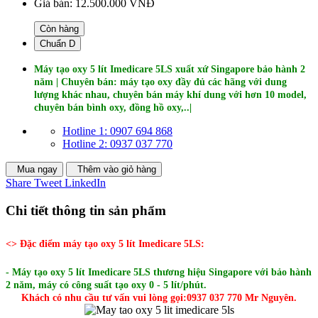
Giá bán:
12.500.000 VNĐ
Còn hàng
Chuẩn D
Máy tạo oxy 5 lít Imedicare 5LS xuất xứ Singapore bảo hành 2
năm | Chuyên bán: máy tạo oxy đầy đủ các hãng với dung
lượng khác nhau, chuyên bán máy khí dung với hơn 10 model,
chuyên bán bình oxy, đồng hồ oxy,..|
Hotline 1: 0907 694 868
Hotline 2: 0937 037 770
Mua ngay
Thêm vào giỏ hàng
Share
Tweet
LinkedIn
Chi tiết thông tin sản phẩm
<> Đặc điểm máy tạo oxy 5 lít Imedicare 5LS:
- Máy tạo oxy 5 lít Imedicare 5LS thương hiệu Singapore với bảo hành
2 năm, máy có công suất tạo oxy 0 - 5 lít/phút.
Khách có nhu cầu tư vấn vui lòng gọi:0937 037 770 Mr Nguyên.