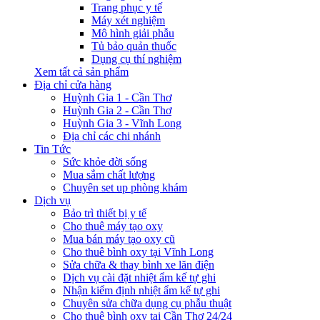
Trang phục y tế
Máy xét nghiệm
Mô hình giải phẫu
Tủ bảo quản thuốc
Dụng cụ thí nghiệm
Xem tất cả sản phẩm
Địa chỉ cửa hàng
Huỳnh Gia 1 - Cần Thơ
Huỳnh Gia 2 - Cần Thơ
Huỳnh Gia 3 - Vĩnh Long
Địa chỉ các chi nhánh
Tin Tức
Sức khỏe đời sống
Mua sắm chất lượng
Chuyên set up phòng khám
Dịch vụ
Bảo trì thiết bị y tế
Cho thuê máy tạo oxy
Mua bán máy tạo oxy cũ
Cho thuê bình oxy tại Vĩnh Long
Sửa chữa & thay bình xe lăn điện
Dịch vụ cài đặt nhiệt ẩm kế tự ghi
Nhận kiểm định nhiệt ẩm kế tự ghi
Chuyên sửa chữa dụng cụ phẫu thuật
Cho thuê bình oxy tại Cần Thơ 24/24