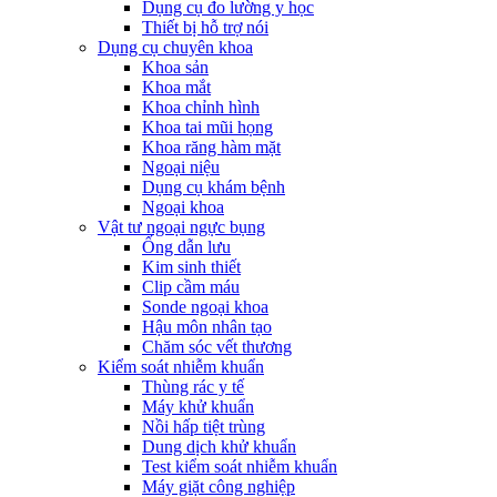
Dụng cụ đo lường y học
Thiết bị hỗ trợ nói
Dụng cụ chuyên khoa
Khoa sản
Khoa mắt
Khoa chỉnh hình
Khoa tai mũi họng
Khoa răng hàm mặt
Ngoại niệu
Dụng cụ khám bệnh
Ngoại khoa
Vật tư ngoại ngực bụng
Ống dẫn lưu
Kim sinh thiết
Clip cầm máu
Sonde ngoại khoa
Hậu môn nhân tạo
Chăm sóc vết thương
Kiểm soát nhiễm khuẩn
Thùng rác y tế
Máy khử khuẩn
Nồi hấp tiệt trùng
Dung dịch khử khuẩn
Test kiểm soát nhiễm khuẩn
Máy giặt công nghiệp