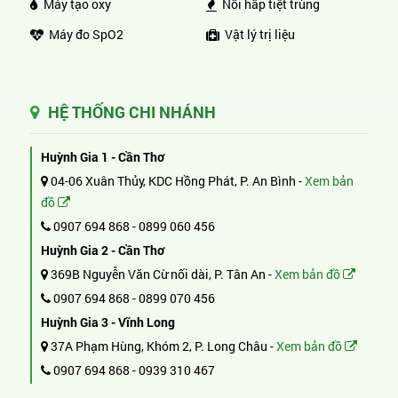
Máy tạo oxy
Nồi hấp tiệt trùng
Máy đo SpO2
Vật lý trị liệu
HỆ THỐNG CHI NHÁNH
Huỳnh Gia 1 - Cần Thơ
04-06 Xuân Thủy, KDC Hồng Phát, P. An Bình -
Xem bản
đồ
0907 694 868
-
0899 060 456
Huỳnh Gia 2 - Cần Thơ
369B Nguyễn Văn Cừ nối dài, P. Tân An -
Xem bản đồ
0907 694 868
-
0899 070 456
Huỳnh Gia 3 - Vĩnh Long
37A Phạm Hùng, Khóm 2, P. Long Châu -
Xem bản đồ
0907 694 868
-
0939 310 467