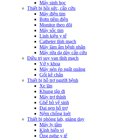
Máy sinh học
Thiết bị hồi sức, cấp cứu
Máy điện tim
Bơm tiêm điện
Monitor theo dõi
Máy sốc tim
Linh kiện y tế
Catheter tĩnh mạch
Máy làm ấm bệnh nhân
Máy rửa dạ dày cấp cứu
Điều trị suy van tĩnh mạch
Vớ y khoa
Máy nén ép ngắt quãng
Gối kê chân
Thiết bị hỗ trợ người bệnh
Xe lăn
Khung tập đi
Máy trợ thính
Ghế bô vệ sinh
Đai nẹp hỗ trợ
Nệm chống loét
Thiết bị phòng lab, giảng dạy
Máy ly tâm
Kính hiển vi
Ống nghe y tế