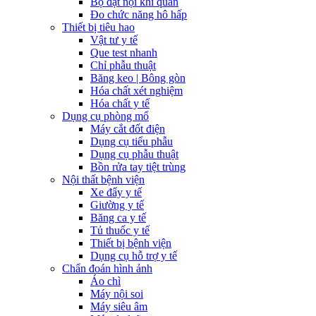
Bộ đặt nội khí quản
Đo chức năng hô hấp
Thiết bị tiêu hao
Vật tư y tế
Que test nhanh
Chỉ phẫu thuật
Băng keo | Bông gòn
Hóa chất xét nghiệm
Hóa chất y tế
Dụng cụ phòng mổ
Máy cắt đốt điện
Dụng cụ tiểu phẫu
Dụng cụ phẫu thuật
Bồn rửa tay tiệt trùng
Nội thất bệnh viện
Xe đẩy y tế
Giường y tế
Băng ca y tế
Tủ thuốc y tế
Thiết bị bệnh viện
Dụng cụ hỗ trợ y tế
Chẩn đoán hình ảnh
Áo chì
Máy nội soi
Máy siêu âm