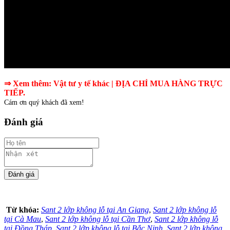
⇒ Xem thêm:
Vật tư y tế khác
|
ĐỊA CHỈ MUA HÀNG TRỰC
TIẾP.
Cám ơn quý khách đã xem!
Đánh giá
Từ khóa:
Sant 2 lớp không lỗ tại An Giang
,
Sant 2 lớp không lỗ
tại Cà Mau
,
Sant 2 lớp không lỗ tại Cần Thơ
,
Sant 2 lớp không lỗ
tại Đồng Tháp
,
Sant 2 lớp không lỗ tại Bắc Ninh
,
Sant 2 lớp không