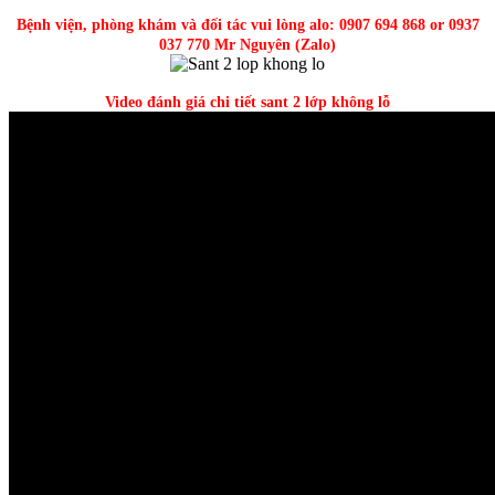
Bệnh viện, phòng khám và đối tác vui lòng alo: 0907 694 868 or 0937
037 770 Mr Nguyên (Zalo)
Video đánh giá chi tiết sant 2 lớp không lỗ