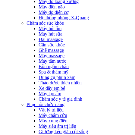
Máy đo loãng xương
Máy điện não
Máy đo điện cơ
Hệ thống phòng X-Quang
Chăm sóc sức khỏe
Máy hút ẩm
Máy hút sữa
Đai massage
Cân sức khỏe
Ghế massage
Máy massage
Máy tăm nước
Bồn ngâm chân
Spa & thẩm mỹ
Dụng cụ phun xăm
Thảo dược thiên nhiên
Xe đẩy em bé
Máy tạo ẩm
Chăm sóc y tế gia đình
Phục hồi chức năng
Vật lý trị liệu
Máy châm cứu
Máy xung điện
Máy siêu âm trị liệu
Giường kéo giãn cột sống