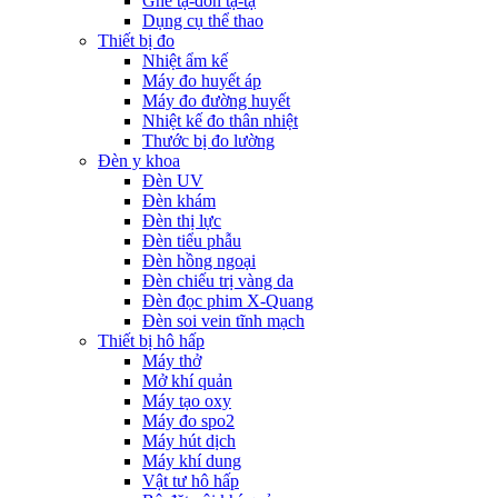
Ghế tạ-đòn tạ-tạ
Dụng cụ thể thao
Thiết bị đo
Nhiệt ẩm kế
Máy đo huyết áp
Máy đo đường huyết
Nhiệt kế đo thân nhiệt
Thước bị đo lường
Đèn y khoa
Đèn UV
Đèn khám
Đèn thị lực
Đèn tiểu phẫu
Đèn hồng ngoại
Đèn chiếu trị vàng da
Đèn đọc phim X-Quang
Đèn soi vein tĩnh mạch
Thiết bị hô hấp
Máy thở
Mở khí quản
Máy tạo oxy
Máy đo spo2
Máy hút dịch
Máy khí dung
Vật tư hô hấp