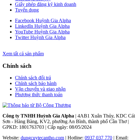
Giấy phép đăng ký kinh doanh
Tuyển dụng
Facebook Huỳnh Gia Alpha
LinkedIn Huỳnh Gia Alpha
YouTube Huỳnh Gia Alpha
Twitter Huỳnh Gia Alpha
Xem tất cả sản phẩm
Chính sách
Chính sách đổi trả
Chính sách bảo hành
Vận chuyển và giao nhận
Phương thức thanh toán
Công ty TNHH Huỳnh Gia Alpha
| 4AB1 Xuân Thủy, KDC Cái
Sơn - Hàng Bàng, KV2, phường An Bình, thành phố Cần Thơ |
GPKD: 1801763703 | Cấp ngày: 08/05/2024
Website:
dungcuytecantho.com
| Hotline:
0937 037 770
| Email: