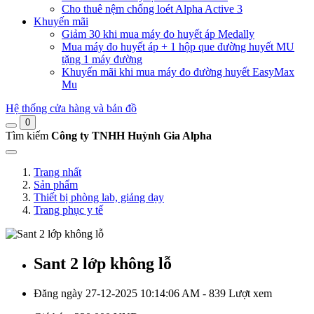
Cho thuê nệm chống loét Alpha Active 3
Khuyến mãi
Giảm 30 khi mua máy đo huyết áp Medally
Mua máy đo huyết áp + 1 hộp que đường huyết MU
tặng 1 máy đường
Khuyến mãi khi mua máy đo đường huyết EasyMax
Mu
Hệ thống cửa hàng và bản đồ
0
Tìm kiếm
Công ty TNHH Huỳnh Gia Alpha
Trang nhất
Sản phẩm
Thiết bị phòng lab, giảng dạy
Trang phục y tế
Sant 2 lớp không lỗ
Đăng ngày 27-12-2025 10:14:06 AM - 839 Lượt xem