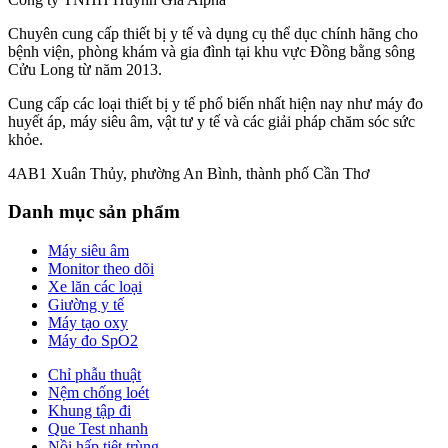
Chuyên cung cấp thiết bị y tế và dụng cụ thể dục chính hãng cho
bệnh viện, phòng khám và gia đình tại khu vực Đồng bằng sông
Cửu Long từ năm 2013.
Cung cấp các loại thiết bị y tế phổ biến nhất hiện nay như máy đo
huyết áp, máy siêu âm, vật tư y tế và các giải pháp chăm sóc sức
khỏe.
4AB1 Xuân Thủy, phường An Bình, thành phố Cần Thơ
Danh mục sản phẩm
Máy siêu âm
Monitor theo dõi
Xe lăn các loại
Giường y tế
Máy tạo oxy
Máy đo SpO2
Chỉ phẫu thuật
Nệm chống loét
Khung tập đi
Que Test nhanh
Nồi hấp tiệt trùng