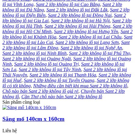
lỗ tại Vĩnh Long
,
Sant 2 lớp không lỗ tại Cao Bằng
,
Sant 2 lớp
không lỗ tại Đà Nẵng
,
Sant 2 lớp không lỗ tại Đắk Lắk
,
Sant 2 lớp
không lỗ tại Điện Biên
,
Sant 2 lớp không lỗ tại Đồng Nai
,
Sant 2
lớp không lỗ tại Gia Lai
,
Sant 2 lớp không lỗ tại Hà Nội
,
Sant 2 lớp
không lỗ tại Hà Tĩnh
,
Sant 2 lớp không lỗ tại Hải Phòng
,
Sant 2 lớp
không lỗ tại Hồ Chí Minh
,
Sant 2 lớp không lỗ tại Hưng Yên
,
Sant 2
lớp không lỗ tại Khánh Hòa
,
Sant 2 lớp không lỗ tại Lai Châu
,
Sant
2 lớp không lỗ tại Lào Cai
,
Sant 2 lớp không lỗ tại Lạng Sơn
,
Sant
2 lớp không lỗ tại Lâm Đồng
,
Sant 2 lớp không lỗ tại Nghệ An
,
Sant 2 lớp không lỗ tại Ninh Bình
,
Sant 2 lớp không lỗ tại Phú Thọ
,
Sant 2 lớp không lỗ tại Quảng Ngãi
,
Sant 2 lớp không lỗ tại Quảng
Ninh
,
Sant 2 lớp không lỗ tại Quảng Trị
,
Sant 2 lớp không lỗ tại
Sơn La
,
Sant 2 lớp không lỗ tại Tây Ninh
,
Sant 2 lớp không lỗ tại
Thái Nguyên
,
Sant 2 lớp không lỗ tại Thanh Hóa
,
Sant 2 lớp không
lỗ tại Huế
,
Sant 2 lớp không lỗ tại Tuyên Quang
,
Sant 2 lớp không
lỗ có tốt không
,
Những điều cần biết khi mua Sant 2 lớp không lỗ
,
Chỗ nào bán Sant 2 lớp không lỗ giá rẻ
,
Chuyên bán Sant 2 lớp
không lỗ
,
Cần Thơ chỗ nào bán Sant 2 lớp không lỗ
Sản phẩm cùng loại
Săng mổ 140cm x 160cm
Liên hệ