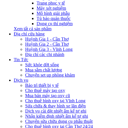
Trang phục y tế
Máy xét nghiệm
Mô hình giải phẫu
Tủ bảo quản thuốc
Dụng cụ thí nghiệm
Xem tất cả sản phẩm
Địa chỉ cửa hàng
Huỳnh Gia 1 - Cần Thơ
Huỳnh Gia 2 - Cần Thơ
Huỳnh Gia 3 - Vĩnh Long
Địa chỉ các chi nhánh
Tin Tức
Sức khỏe đời sống
Mua sắm chất lượng
Chuyên set up phòng khám
Dịch vụ
Bảo trì thiết bị y tế
Cho thuê máy tạo oxy
Mua bán máy tạo oxy cũ
Cho thuê bình oxy tại Vĩnh Long
Sửa chữa & thay bình xe lăn điện
Dịch vụ cài đặt nhiệt ẩm kế tự ghi
Nhận kiểm định nhiệt ẩm kế tự ghi
Chuyên sửa chữa dụng cụ phẫu thuật
Cho thuê bình oxy tại Cần Thơ 24/24