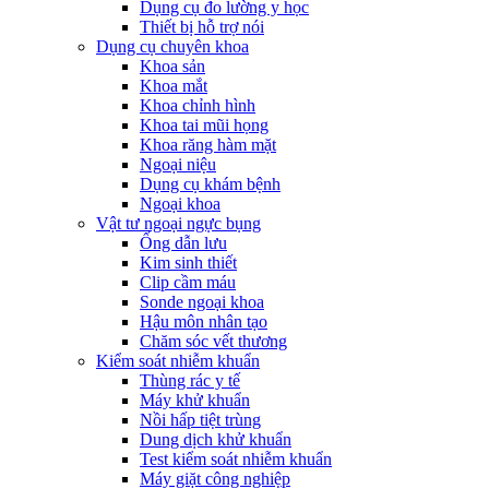
Dụng cụ đo lường y học
Thiết bị hỗ trợ nói
Dụng cụ chuyên khoa
Khoa sản
Khoa mắt
Khoa chỉnh hình
Khoa tai mũi họng
Khoa răng hàm mặt
Ngoại niệu
Dụng cụ khám bệnh
Ngoại khoa
Vật tư ngoại ngực bụng
Ống dẫn lưu
Kim sinh thiết
Clip cầm máu
Sonde ngoại khoa
Hậu môn nhân tạo
Chăm sóc vết thương
Kiểm soát nhiễm khuẩn
Thùng rác y tế
Máy khử khuẩn
Nồi hấp tiệt trùng
Dung dịch khử khuẩn
Test kiểm soát nhiễm khuẩn
Máy giặt công nghiệp