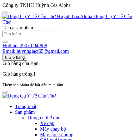
Công ty TNHH Huỳnh Gia Alpha
Huỳnh Gia Alpha
Dụng Cụ Y Tế Cần
Thơ
Tat ca san pham
Hotline:
0907 694 868
Email:
huynhgiact65@gmail.com
0
Giỏ hàng
Giỏ hàng của Bạn
Giỏ hàng trống !
Thêm sản phẩm để bắt đầu mua sắm.
Trang nhất
Sản phẩm
Dụng cụ thể dục
Xe đạp
Máy chạy bộ
Máy tập cơ bụng