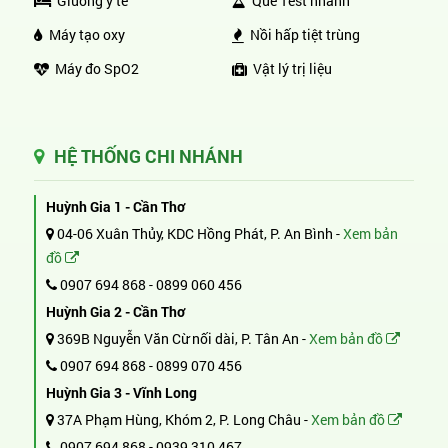
Giường y tế
Que Test nhanh
Máy tạo oxy
Nồi hấp tiệt trùng
Máy đo SpO2
Vật lý trị liệu
HỆ THỐNG CHI NHÁNH
Huỳnh Gia 1 - Cần Thơ
04-06 Xuân Thủy, KDC Hồng Phát, P. An Bình -
Xem bản
đồ
0907 694 868
-
0899 060 456
Huỳnh Gia 2 - Cần Thơ
369B Nguyễn Văn Cừ nối dài, P. Tân An -
Xem bản đồ
0907 694 868
-
0899 070 456
Huỳnh Gia 3 - Vĩnh Long
37A Phạm Hùng, Khóm 2, P. Long Châu -
Xem bản đồ
0907 694 868
-
0939 310 467