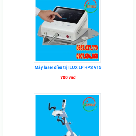
Máy laser điều trị ILUX LF HPS V15
700 vnđ