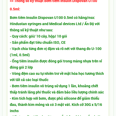
<> Thông số kỹ thuật bơm tiêm Insulin Dispovan U100
0.5ml:
Bơm tiêm Insulin Dispovan U100 0.5ml có hãng/nsx:
Hindustan syringes and Medical devices Ltd / Ấn Độ với
thông số kỹ thuật như sau:
- Quy cách: gói/ 10 cây, hộp/ 10 gói
- Sản phẩm đạt tiêu chuẩn ISO, CE
- Vạch chia từng đơn vị đậm và rõ nét với thang đo U-100
(1ml, 0.5ml)
- Ống tiêm insulin được đóng gói trong màng nhựa trên vỉ
đóng gói 2 lớp
- Vòng đệm cao su tự nhiên trơ về mặt hóa học tương thích
với tất cả các loại thuốc
- Bơm tiêm insulin vô trùng sử dụng 1 lần, khoảng chết
thấp tránh lãng phí thuốc và đảm bảo liều lượng chính xác
- Kim tích hợp với bơm, được phủ silicone để giảm thiểu
đau, thành kim mỏng và có 3 mặt vát. Kích cỡ 30G x 5/16
inchs