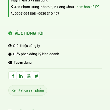
Huỳnh Gia 3 - Vĩnh Long
37A Phạm Hùng, Khóm 2, P. Long Châu -
Xem bản đồ
0907 694 868
-
0939 310 467
VỀ CHÚNG TÔI
Giới thiệu công ty
Giấy phép đăng ký kinh doanh
Tuyển dụng
Facebook Huỳnh Gia Alpha
LinkedIn Huỳnh Gia Alpha
YouTube Huỳnh Gia Alpha
Twitter Huỳnh Gia Alpha
Xem tất cả sản phẩm