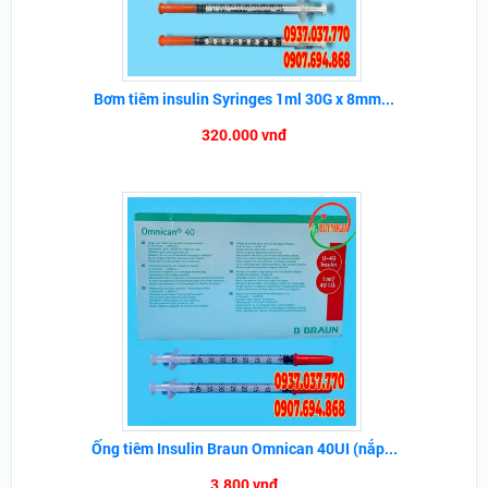
Bơm tiêm insulin Syringes 1ml 30G x 8mm...
320.000 vnđ
Ống tiêm Insulin Braun Omnican 40UI (nắp...
3.800 vnđ