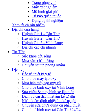
Trang phục y tế
Máy xét nghiệm
Mô hình giải phẫu
Tủ bảo quản thuốc
Dụng cụ thí nghiệm
Xem tất cả sản phẩm
Địa chỉ cửa hàng
Huỳnh Gia 1 - Cần Thơ
Huỳnh Gia 2 - Cần Thơ
Huỳnh Gia 3 - Vĩnh Long
Địa chỉ các chi nhánh
Tin Tức
Sức khỏe đời sống
Mua sắm chất lượng
Chuyên set up phòng khám
Dịch vụ
Bảo trì thiết bị y tế
Cho thuê máy tạo oxy
Mua bán máy tạo oxy cũ
Cho thuê bình oxy tại Vĩnh Long
Sửa chữa & thay bình xe lăn điện
Dịch vụ cài đặt nhiệt ẩm kế tự ghi
Nhận kiểm định nhiệt ẩm kế tự ghi
Chuyên sửa chữa dụng cụ phẫu thuật
Cho thuê bình oxy tại Cần Thơ 24/24