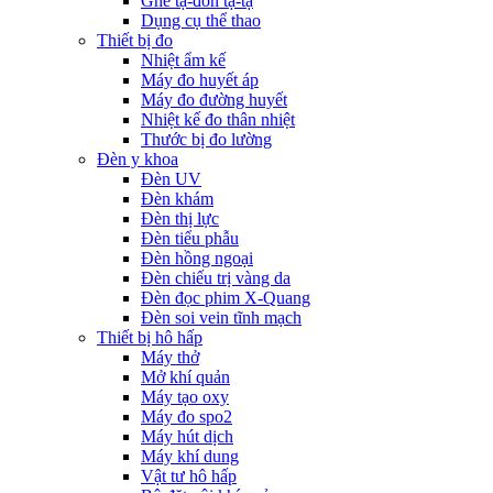
Ghế tạ-đòn tạ-tạ
Dụng cụ thể thao
Thiết bị đo
Nhiệt ẩm kế
Máy đo huyết áp
Máy đo đường huyết
Nhiệt kế đo thân nhiệt
Thước bị đo lường
Đèn y khoa
Đèn UV
Đèn khám
Đèn thị lực
Đèn tiểu phẫu
Đèn hồng ngoại
Đèn chiếu trị vàng da
Đèn đọc phim X-Quang
Đèn soi vein tĩnh mạch
Thiết bị hô hấp
Máy thở
Mở khí quản
Máy tạo oxy
Máy đo spo2
Máy hút dịch
Máy khí dung
Vật tư hô hấp