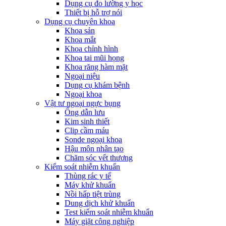
Dụng cụ đo lường y học
Thiết bị hỗ trợ nói
Dụng cụ chuyên khoa
Khoa sản
Khoa mắt
Khoa chỉnh hình
Khoa tai mũi họng
Khoa răng hàm mặt
Ngoại niệu
Dụng cụ khám bệnh
Ngoại khoa
Vật tư ngoại ngực bụng
Ống dẫn lưu
Kim sinh thiết
Clip cầm máu
Sonde ngoại khoa
Hậu môn nhân tạo
Chăm sóc vết thương
Kiểm soát nhiễm khuẩn
Thùng rác y tế
Máy khử khuẩn
Nồi hấp tiệt trùng
Dung dịch khử khuẩn
Test kiểm soát nhiễm khuẩn
Máy giặt công nghiệp