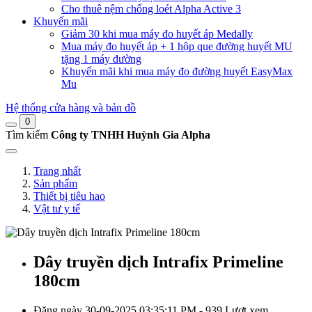
Cho thuê nệm chống loét Alpha Active 3
Khuyến mãi
Giảm 30 khi mua máy đo huyết áp Medally
Mua máy đo huyết áp + 1 hộp que đường huyết MU
tặng 1 máy đường
Khuyến mãi khi mua máy đo đường huyết EasyMax
Mu
Hệ thống cửa hàng và bản đồ
0
Tìm kiếm
Công ty TNHH Huỳnh Gia Alpha
Trang nhất
Sản phẩm
Thiết bị tiêu hao
Vật tư y tế
Dây truyền dịch Intrafix Primeline
180cm
Đăng ngày 30-09-2025 03:35:11 PM - 939 Lượt xem