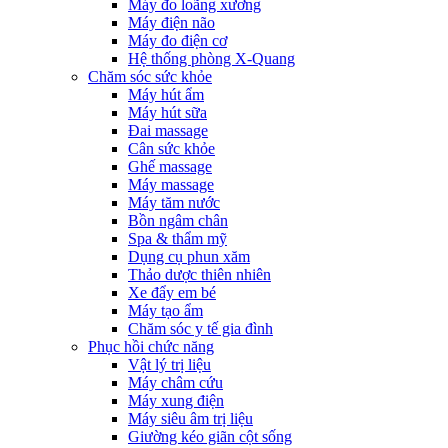
Máy đo loãng xương
Máy điện não
Máy đo điện cơ
Hệ thống phòng X-Quang
Chăm sóc sức khỏe
Máy hút ẩm
Máy hút sữa
Đai massage
Cân sức khỏe
Ghế massage
Máy massage
Máy tăm nước
Bồn ngâm chân
Spa & thẩm mỹ
Dụng cụ phun xăm
Thảo dược thiên nhiên
Xe đẩy em bé
Máy tạo ẩm
Chăm sóc y tế gia đình
Phục hồi chức năng
Vật lý trị liệu
Máy châm cứu
Máy xung điện
Máy siêu âm trị liệu
Giường kéo giãn cột sống