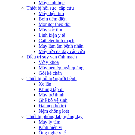
Máy sinh học
Thiết bị hồi sức, cấp cứu
Máy điện tim
Bơm tiêm điện
Monitor theo dõi
Máy sốc tim
Linh kiện y tế
Catheter tĩnh mạch
Máy làm ấm bệnh nhân
Máy rửa dạ dày cấp cứu
Điều trị suy van tĩnh mạch
Vớ y khoa
Máy nén ép ngắt quãng
Gối kê chân
Thiết bị hỗ trợ người bệnh
Xe lăn
Khung tập đi
Máy trợ thính
Ghế bô vệ sinh
Đai nẹp hỗ trợ
Nệm chống loét
Thiết bị phòng lab, giảng dạy
Máy ly tâm
Kính hiển vi
Ống nghe y tế