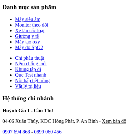
Danh mục sản phẩm
Máy siêu âm
Monitor theo dõi
Xe lăn các loại
Giường y tế
Máy tạo oxy
Máy đo SpO2
Chỉ phẫu thuật
Nệm chống loét
Khung tập đi
Que Test nhanh
Nồi hấp tiệt trùng
Vật lý trị liệu
Hệ thống chi nhánh
Huỳnh Gia 1 - Cần Thơ
04-06 Xuân Thủy, KDC Hồng Phát, P. An Bình -
Xem bản đồ
0907 694 868
-
0899 060 456