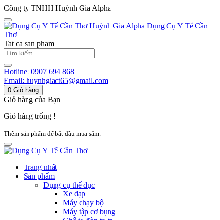
Công ty TNHH Huỳnh Gia Alpha
Huỳnh Gia Alpha
Dụng Cụ Y Tế Cần
Thơ
Tat ca san pham
Hotline:
0907 694 868
Email:
huynhgiact65@gmail.com
0
Giỏ hàng
Giỏ hàng của Bạn
Giỏ hàng trống !
Thêm sản phẩm để bắt đầu mua sắm.
Trang nhất
Sản phẩm
Dụng cụ thể dục
Xe đạp
Máy chạy bộ
Máy tập cơ bụng