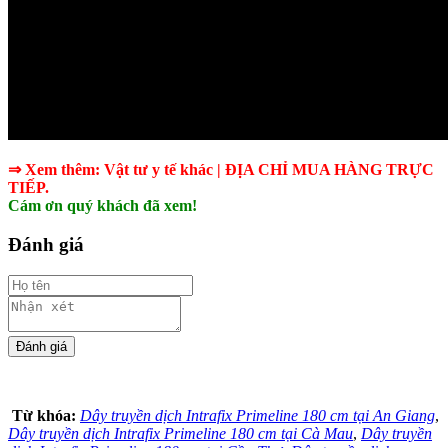
⇒ Xem thêm:
Vật tư y tế khác
| ĐỊA CHỈ MUA HÀNG TRỰC
TIẾP.
Cám ơn quý khách đã xem!
Đánh giá
Từ khóa:
Dây truyền dịch Intrafix Primeline 180 cm tại An Giang
,
Dây truyền dịch Intrafix Primeline 180 cm tại Cà Mau
,
Dây truyền