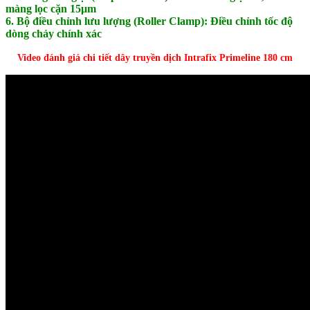
màng lọc cặn 15μm
6. Bộ điều chỉnh lưu lượng (Roller Clamp): Điều chỉnh tốc độ
dòng chảy chính xác
Video đánh giá chi tiết dây truyền dịch Intrafix Primeline 180 cm