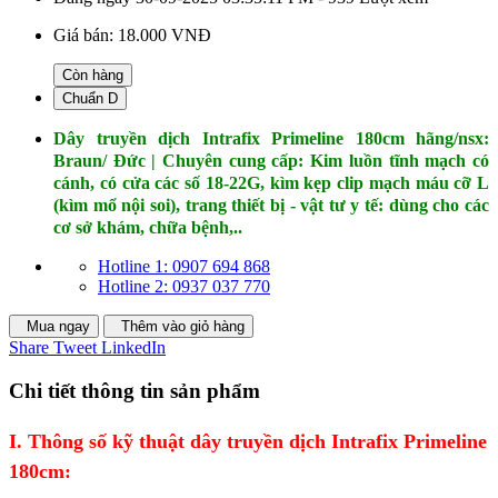
Giá bán:
18.000 VNĐ
Còn hàng
Chuẩn D
Dây truyền dịch Intrafix Primeline 180cm hãng/nsx:
Braun/ Đức | Chuyên cung cấp: Kim luồn tĩnh mạch có
cánh, có cửa các số 18-22G, kìm kẹp clip mạch máu cỡ L
(kìm mổ nội soi), trang thiết bị - vật tư y tế: dùng cho các
cơ sở khám, chữa bệnh,..
Hotline 1: 0907 694 868
Hotline 2: 0937 037 770
Mua ngay
Thêm vào giỏ hàng
Share
Tweet
LinkedIn
Chi tiết thông tin sản phẩm
I. Thông số kỹ thuật dây truyền dịch Intrafix Primeline
180cm: