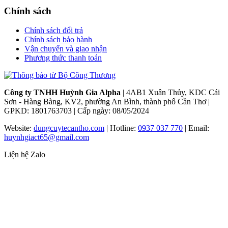
Chính sách
Chính sách đổi trả
Chính sách bảo hành
Vận chuyển và giao nhận
Phương thức thanh toán
Công ty TNHH Huỳnh Gia Alpha
| 4AB1 Xuân Thủy, KDC Cái
Sơn - Hàng Bàng, KV2, phường An Bình, thành phố Cần Thơ |
GPKD: 1801763703 | Cấp ngày: 08/05/2024
Website:
dungcuytecantho.com
| Hotline:
0937 037 770
| Email:
huynhgiact65@gmail.com
Liện hệ Zalo