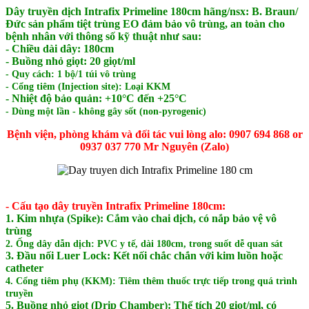
Dây truyền dịch Intrafix Primeline 180cm hãng/nsx: B. Braun/
Đức sản phẩm tiệt trùng EO đảm bảo vô trùng, an toàn cho
bệnh nhân với thông số kỹ thuật như sau:
- Chiều dài dây: 180cm
- Buồng nhỏ giọt: 20 giọt/ml
- Quy cách: 1 bộ/1 túi vô trùng
- Cổng tiêm (Injection site): Loại KKM
- Nhiệt độ bảo quản: +10°C đến +25°C
- Dùng một lần - không gây sốt (non-pyrogenic)
Bệnh viện, phòng khám và đối tác vui lòng alo: 0907 694 868 or
0937 037 770 Mr Nguyên (Zalo)
- Cấu tạo dây truyền Intrafix Primeline 180cm:
1. Kim nhựa (Spike): Cắm vào chai dịch, có nắp bảo vệ vô
trùng
2. Ống dây dẫn dịch: PVC y tế, dài 180cm, trong suốt dễ quan sát
3. Đầu nối Luer Lock: Kết nối chắc chắn với kim luồn hoặc
catheter
4. Cổng tiêm phụ (KKM): Tiêm thêm thuốc trực tiếp trong quá trình
truyền
5. Buồng nhỏ giọt (Drip Chamber): Thể tích 20 giọt/ml, có