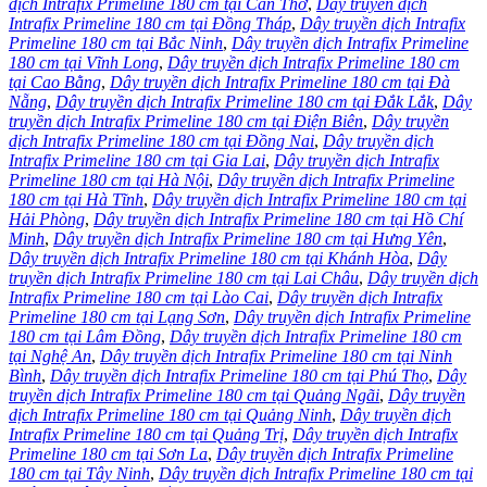
dịch Intrafix Primeline 180 cm tại Cần Thơ
,
Dây truyền dịch
Intrafix Primeline 180 cm tại Đồng Tháp
,
Dây truyền dịch Intrafix
Primeline 180 cm tại Bắc Ninh
,
Dây truyền dịch Intrafix Primeline
180 cm tại Vĩnh Long
,
Dây truyền dịch Intrafix Primeline 180 cm
tại Cao Bằng
,
Dây truyền dịch Intrafix Primeline 180 cm tại Đà
Nẵng
,
Dây truyền dịch Intrafix Primeline 180 cm tại Đắk Lắk
,
Dây
truyền dịch Intrafix Primeline 180 cm tại Điện Biên
,
Dây truyền
dịch Intrafix Primeline 180 cm tại Đồng Nai
,
Dây truyền dịch
Intrafix Primeline 180 cm tại Gia Lai
,
Dây truyền dịch Intrafix
Primeline 180 cm tại Hà Nội
,
Dây truyền dịch Intrafix Primeline
180 cm tại Hà Tĩnh
,
Dây truyền dịch Intrafix Primeline 180 cm tại
Hải Phòng
,
Dây truyền dịch Intrafix Primeline 180 cm tại Hồ Chí
Minh
,
Dây truyền dịch Intrafix Primeline 180 cm tại Hưng Yên
,
Dây truyền dịch Intrafix Primeline 180 cm tại Khánh Hòa
,
Dây
truyền dịch Intrafix Primeline 180 cm tại Lai Châu
,
Dây truyền dịch
Intrafix Primeline 180 cm tại Lào Cai
,
Dây truyền dịch Intrafix
Primeline 180 cm tại Lạng Sơn
,
Dây truyền dịch Intrafix Primeline
180 cm tại Lâm Đồng
,
Dây truyền dịch Intrafix Primeline 180 cm
tại Nghệ An
,
Dây truyền dịch Intrafix Primeline 180 cm tại Ninh
Bình
,
Dây truyền dịch Intrafix Primeline 180 cm tại Phú Thọ
,
Dây
truyền dịch Intrafix Primeline 180 cm tại Quảng Ngãi
,
Dây truyền
dịch Intrafix Primeline 180 cm tại Quảng Ninh
,
Dây truyền dịch
Intrafix Primeline 180 cm tại Quảng Trị
,
Dây truyền dịch Intrafix
Primeline 180 cm tại Sơn La
,
Dây truyền dịch Intrafix Primeline
180 cm tại Tây Ninh
,
Dây truyền dịch Intrafix Primeline 180 cm tại