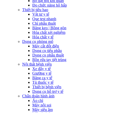
Bộ đặt nội khí quản
Đo chức năng hô hấp
Thiết bị tiêu hao
Vật tư y tế
Que test nhanh
Chỉ phẫu thuật
Băng keo | Bông gòn
Hóa chất xét nghiệm
Hóa chất y tế
Dụng cụ phòng mổ
Máy cắt đốt điện
Dụng cụ tiểu phẫu
Dụng cụ phẫu thuật
Bồn rửa tay tiệt trùng
Nội thất bệnh viện
Xe đẩy y tế
Giường y tế
Băng ca y tế
Tủ thuốc y tế
Thiết bị bệnh viện
Dụng cụ hỗ trợ y tế
Chẩn đoán hình ảnh
Áo chì
Máy nội soi
Máy siêu âm