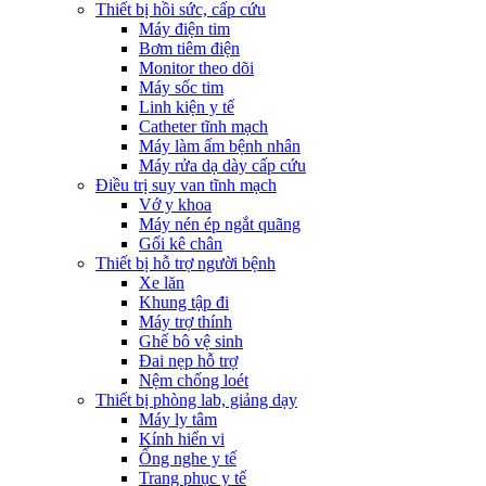
Thiết bị hồi sức, cấp cứu
Máy điện tim
Bơm tiêm điện
Monitor theo dõi
Máy sốc tim
Linh kiện y tế
Catheter tĩnh mạch
Máy làm ấm bệnh nhân
Máy rửa dạ dày cấp cứu
Điều trị suy van tĩnh mạch
Vớ y khoa
Máy nén ép ngắt quãng
Gối kê chân
Thiết bị hỗ trợ người bệnh
Xe lăn
Khung tập đi
Máy trợ thính
Ghế bô vệ sinh
Đai nẹp hỗ trợ
Nệm chống loét
Thiết bị phòng lab, giảng dạy
Máy ly tâm
Kính hiển vi
Ống nghe y tế
Trang phục y tế