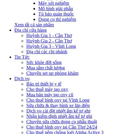
Máy xét nghiệm
Mô hình giải phẫu
Tủ bảo quản thuốc
Dụng cụ thí nghiệm
Xem tất cả sản phẩm
Địa chỉ cửa hàng
Huỳnh Gia 1 - Cần Thơ
Huỳnh Gia 2 - Cần Thơ
Huỳnh Gia 3 - Vĩnh Long
Địa chỉ các chi nhánh
Tin Tức
Sức khỏe đời sống
Mua sắm chất lượng
Chuyên set up phòng khám
Dịch vụ
Bảo trì thiết bị y tế
Cho thuê máy tạo oxy
Mua bán máy tạo oxy cũ
Cho thuê bình oxy tại Vĩnh Long
Sửa chữa & thay bình xe lăn điện
Dịch vụ cài đặt nhiệt ẩm kế tự ghi
Nhận kiểm định nhiệt ẩm kế tự ghi
Chuyên sửa chữa dụng cụ phẫu thuật
Cho thuê bình oxy tại Cần Thơ 24/24
Cho thuê nệm chống loét Alpha Active 3