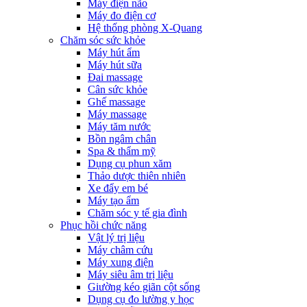
Máy điện não
Máy đo điện cơ
Hệ thống phòng X-Quang
Chăm sóc sức khỏe
Máy hút ẩm
Máy hút sữa
Đai massage
Cân sức khỏe
Ghế massage
Máy massage
Máy tăm nước
Bồn ngâm chân
Spa & thẩm mỹ
Dụng cụ phun xăm
Thảo dược thiên nhiên
Xe đẩy em bé
Máy tạo ẩm
Chăm sóc y tế gia đình
Phục hồi chức năng
Vật lý trị liệu
Máy châm cứu
Máy xung điện
Máy siêu âm trị liệu
Giường kéo giãn cột sống
Dụng cụ đo lường y học