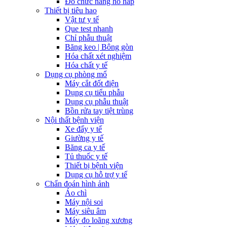
Đo chức năng hô hấp
Thiết bị tiêu hao
Vật tư y tế
Que test nhanh
Chỉ phẫu thuật
Băng keo | Bông gòn
Hóa chất xét nghiệm
Hóa chất y tế
Dụng cụ phòng mổ
Máy cắt đốt điện
Dụng cụ tiểu phẫu
Dụng cụ phẫu thuật
Bồn rửa tay tiệt trùng
Nội thất bệnh viện
Xe đẩy y tế
Giường y tế
Băng ca y tế
Tủ thuốc y tế
Thiết bị bệnh viện
Dụng cụ hỗ trợ y tế
Chẩn đoán hình ảnh
Áo chì
Máy nội soi
Máy siêu âm
Máy đo loãng xương