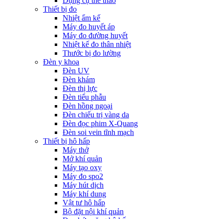
Dụng cụ thể thao
Thiết bị đo
Nhiệt ẩm kế
Máy đo huyết áp
Máy đo đường huyết
Nhiệt kế đo thân nhiệt
Thước bị đo lường
Đèn y khoa
Đèn UV
Đèn khám
Đèn thị lực
Đèn tiểu phẫu
Đèn hồng ngoại
Đèn chiếu trị vàng da
Đèn đọc phim X-Quang
Đèn soi vein tĩnh mạch
Thiết bị hô hấp
Máy thở
Mở khí quản
Máy tạo oxy
Máy đo spo2
Máy hút dịch
Máy khí dung
Vật tư hô hấp
Bộ đặt nội khí quản