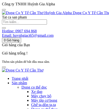
Công ty TNHH Huỳnh Gia Alpha
Huỳnh Gia Alpha
Dụng Cụ Y Tế Cần Th
Tat ca san pham
Hotline:
0907 694 868
Email:
huynhgiact65@gmail.com
0
Giỏ hàng
Giỏ hàng của Bạn
Giỏ hàng trống !
Thêm sản phẩm để bắt đầu mua sắm.
Trang nhất
Sản phẩm
Dụng cụ thể dục
Xe đạp
Máy chạy bộ
Máy tập cơ bụng
Ghế tạ-đòn tạ-tạ