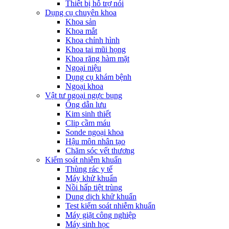
Thiết bị hỗ trợ nói
Dụng cụ chuyên khoa
Khoa sản
Khoa mắt
Khoa chỉnh hình
Khoa tai mũi họng
Khoa răng hàm mặt
Ngoại niệu
Dụng cụ khám bệnh
Ngoại khoa
Vật tư ngoại ngực bụng
Ống dẫn lưu
Kim sinh thiết
Clip cầm máu
Sonde ngoại khoa
Hậu môn nhân tạo
Chăm sóc vết thương
Kiểm soát nhiễm khuẩn
Thùng rác y tế
Máy khử khuẩn
Nồi hấp tiệt trùng
Dung dịch khử khuẩn
Test kiểm soát nhiễm khuẩn
Máy giặt công nghiệp
Máy sinh học