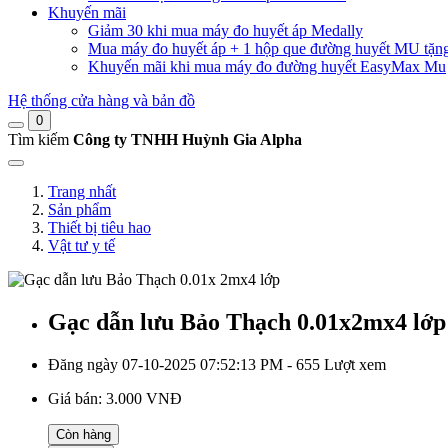
Khuyến mãi
Giảm 30 khi mua máy đo huyết áp Medally
Mua máy đo huyết áp + 1 hộp que đường huyết MU tặn
Khuyến mãi khi mua máy đo đường huyết EasyMax Mu
Hệ thống cửa hàng và bản đồ
0
Tìm kiếm
Công ty TNHH Huỳnh Gia Alpha
Trang nhất
Sản phẩm
Thiết bị tiêu hao
Vật tư y tế
Gạc dẫn lưu Bảo Thạch 0.01x2mx4 lớp
Đăng ngày 07-10-2025 07:52:13 PM - 655 Lượt xem
Giá bán:
3.000 VNĐ
Còn hàng