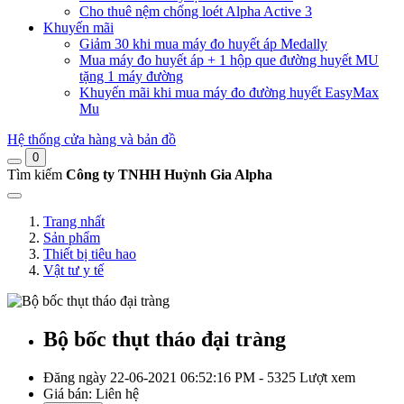
Cho thuê nệm chống loét Alpha Active 3
Khuyến mãi
Giảm 30 khi mua máy đo huyết áp Medally
Mua máy đo huyết áp + 1 hộp que đường huyết MU
tặng 1 máy đường
Khuyến mãi khi mua máy đo đường huyết EasyMax
Mu
Hệ thống cửa hàng và bản đồ
0
Tìm kiếm
Công ty TNHH Huỳnh Gia Alpha
Trang nhất
Sản phẩm
Thiết bị tiêu hao
Vật tư y tế
Bộ bốc thụt tháo đại tràng
Đăng ngày 22-06-2021 06:52:16 PM - 5325 Lượt xem
Giá bán:
Liên hệ