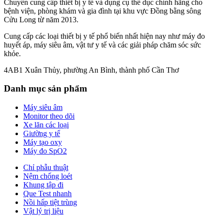
Chuyên cung cấp thiết bị y tế và dụng cụ thể dục chính hãng cho
bệnh viện, phòng khám và gia đình tại khu vực Đồng bằng sông
Cửu Long từ năm 2013.
Cung cấp các loại thiết bị y tế phổ biến nhất hiện nay như máy đo
huyết áp, máy siêu âm, vật tư y tế và các giải pháp chăm sóc sức
khỏe.
4AB1 Xuân Thủy, phường An Bình, thành phố Cần Thơ
Danh mục sản phẩm
Máy siêu âm
Monitor theo dõi
Xe lăn các loại
Giường y tế
Máy tạo oxy
Máy đo SpO2
Chỉ phẫu thuật
Nệm chống loét
Khung tập đi
Que Test nhanh
Nồi hấp tiệt trùng
Vật lý trị liệu