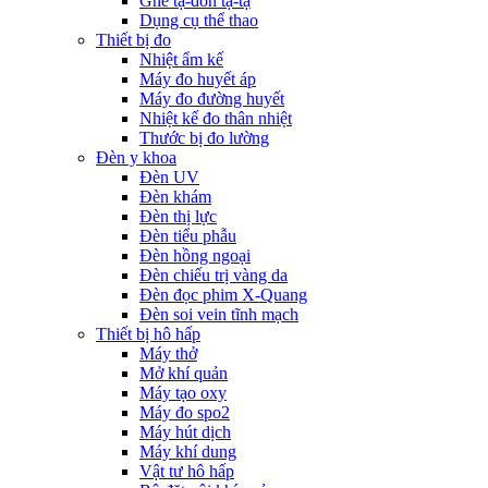
Ghế tạ-đòn tạ-tạ
Dụng cụ thể thao
Thiết bị đo
Nhiệt ẩm kế
Máy đo huyết áp
Máy đo đường huyết
Nhiệt kế đo thân nhiệt
Thước bị đo lường
Đèn y khoa
Đèn UV
Đèn khám
Đèn thị lực
Đèn tiểu phẫu
Đèn hồng ngoại
Đèn chiếu trị vàng da
Đèn đọc phim X-Quang
Đèn soi vein tĩnh mạch
Thiết bị hô hấp
Máy thở
Mở khí quản
Máy tạo oxy
Máy đo spo2
Máy hút dịch
Máy khí dung
Vật tư hô hấp