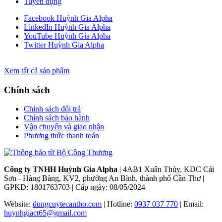
Tuyển dụng
Facebook Huỳnh Gia Alpha
LinkedIn Huỳnh Gia Alpha
YouTube Huỳnh Gia Alpha
Twitter Huỳnh Gia Alpha
Xem tất cả sản phẩm
Chính sách
Chính sách đổi trả
Chính sách bảo hành
Vận chuyển và giao nhận
Phương thức thanh toán
Công ty TNHH Huỳnh Gia Alpha
| 4AB1 Xuân Thủy, KDC Cái
Sơn - Hàng Bàng, KV2, phường An Bình, thành phố Cần Thơ |
GPKD: 1801763703 | Cấp ngày: 08/05/2024
Website:
dungcuytecantho.com
| Hotline:
0937 037 770
| Email:
huynhgiact65@gmail.com