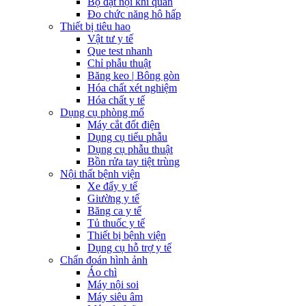
Bộ đặt nội khí quản
Đo chức năng hô hấp
Thiết bị tiêu hao
Vật tư y tế
Que test nhanh
Chỉ phẫu thuật
Băng keo | Bông gòn
Hóa chất xét nghiệm
Hóa chất y tế
Dụng cụ phòng mổ
Máy cắt đốt điện
Dụng cụ tiểu phẫu
Dụng cụ phẫu thuật
Bồn rửa tay tiệt trùng
Nội thất bệnh viện
Xe đẩy y tế
Giường y tế
Băng ca y tế
Tủ thuốc y tế
Thiết bị bệnh viện
Dụng cụ hỗ trợ y tế
Chẩn đoán hình ảnh
Áo chì
Máy nội soi
Máy siêu âm