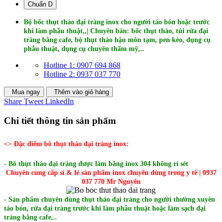
Chuẩn D
Bộ bốc thụt tháo đại tràng inox cho người táo bón hoặc trước
khi làm phẫu thuật,,| Chuyên bán: bốc thụt tháo, túi rửa đại
tràng bằng cafe, bộ thụt tháo hậu môn tạm, pen kéo, dụng cụ
phẫu thuật, dụng cụ chuyên thẩm mỹ,..
Hotline 1: 0907 694 868
Hotline 2: 0937 037 770
Mua ngay
Thêm vào giỏ hàng
Share
Tweet
LinkedIn
Chi tiết thông tin sản phẩm
<> Đặc điểm bô thụt tháo đại tràng inox:
- Bô thụt tháo đại tràng được làm bằng inox 304 không rỉ sét
Chuyên cung cấp sỉ & lẻ sản phẩm inox chuyên dùng trong y tế | 0937
037 770 Mr Nguyên
- Sản phẩm chuyên dùng thụt tháo đại tràng cho người thường xuyên
táo bón, rửa đại tràng trước khi làm phẫu thuật hoặc làm sạch đại
tràng bằng cafe,..