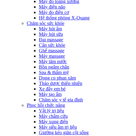
Máy đo loãng xương
Máy điện não
Máy đo điện cơ
Hệ thống phòng X-Quang
Chăm sóc sức khỏe
Máy hút ẩm
Máy hút sữa
Đai massage
Cân sức khỏe
Ghế massage
Máy massage
Máy tăm nước
Bồn ngâm chân
Spa & thẩm mỹ
Dụng cụ phun xăm
Thảo dược thiên nhiên
Xe đẩy em bé
Máy tạo ẩm
Chăm sóc y tế gia đình
Phục hồi chức năng
Vật lý trị liệu
Máy châm cứu
Máy xung điện
Máy siêu âm trị liệu
Giường kéo giãn cột sống