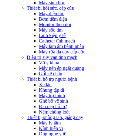
Máy sinh học
Thiết bị hồi sức, cấp cứu
Máy điện tim
Bơm tiêm điện
Monitor theo dõi
Máy sốc tim
Linh kiện y tế
Catheter tĩnh mạch
Máy làm ấm bệnh nhân
Máy rửa dạ dày cấp cứu
Điều trị suy van tĩnh mạch
Vớ y khoa
Máy nén ép ngắt quãng
Gối kê chân
Thiết bị hỗ trợ người bệnh
Xe lăn
Khung tập đi
Máy trợ thính
Ghế bô vệ sinh
Đai nẹp hỗ trợ
Nệm chống loét
Thiết bị phòng lab, giảng dạy
Máy ly tâm
Kính hiển vi
Ống nghe y tế