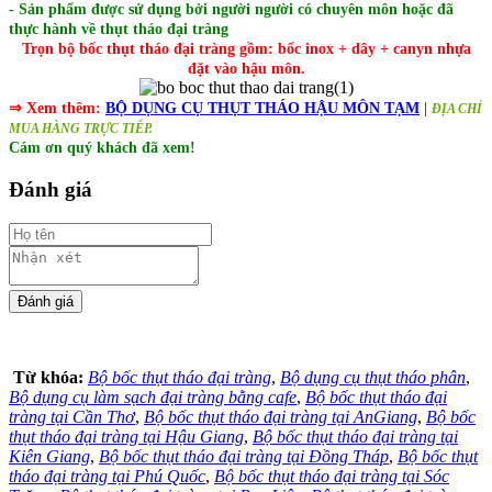
- Sản phẩm được sử dụng bởi người người có chuyên môn hoặc đã
thực hành về thụt tháo đại tràng
Trọn bộ bốc thụt tháo đại tràng gồm: bốc inox + dây + canyn nhựa
đặt vào hậu môn.
⇒ Xem thêm:
BỘ DỤNG CỤ THỤT THÁO HẬU MÔN TẠM
|
ĐỊA CHỈ
MUA HÀNG TRỰC TIẾP.
Cám ơn quý khách đã xem!
Đánh giá
Từ khóa:
Bộ bốc thụt tháo đại tràng
,
Bộ dụng cụ thụt tháo phân
,
Bộ dụng cụ làm sạch đại tràng bằng cafe
,
Bộ bốc thụt tháo đại
tràng tại Cần Thơ
,
Bộ bốc thụt tháo đại tràng tại AnGiang
,
Bộ bốc
thụt tháo đại tràng tại Hậu Giang
,
Bộ bốc thụt tháo đại tràng tại
Kiên Giang
,
Bộ bốc thụt tháo đại tràng tại Đồng Tháp
,
Bộ bốc thụt
tháo đại tràng tại Phú Quốc
,
Bộ bốc thụt tháo đại tràng tại Sóc