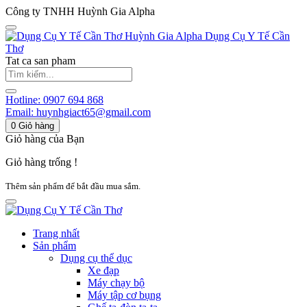
Công ty TNHH Huỳnh Gia Alpha
Huỳnh Gia Alpha
Dụng Cụ Y Tế Cần
Thơ
Tat ca san pham
Hotline:
0907 694 868
Email:
huynhgiact65@gmail.com
0
Giỏ hàng
Giỏ hàng của Bạn
Giỏ hàng trống !
Thêm sản phẩm để bắt đầu mua sắm.
Trang nhất
Sản phẩm
Dụng cụ thể dục
Xe đạp
Máy chạy bộ
Máy tập cơ bụng