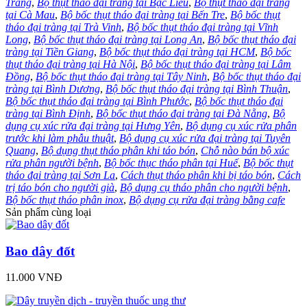
Trăng
,
Bộ thụt tháo đại tràng tại Bạc Liêu
,
Bộ thụt tháo đại tràng
tại Cà Mau
,
Bộ bốc thụt tháo đại tràng tại Bến Tre
,
Bộ bốc thụt
tháo đại tràng tại Trà Vinh
,
Bộ bốc thụt tháo đại tràng tại Vĩnh
Long
,
Bộ bốc thụt tháo đại tràng tại Long An
,
Bộ bốc thụt tháo đại
tràng tại Tiền Giang
,
Bộ bốc thụt tháo đại tràng tại HCM
,
Bộ bốc
thụt tháo đại tràng tại Hà Nội
,
Bộ bốc thụt tháo đại tràng tại Lâm
Đồng
,
Bộ bốc thụt tháo đại tràng tại Tây Ninh
,
Bộ bốc thụt tháo đại
tràng tại Bình Dương
,
Bộ bốc thụt tháo đại tràng tại Bình Thuận
,
Bộ bốc thụt tháo đại tràng tại Bình Phước
,
Bộ bốc thụt tháo đại
tràng tại Bình Định
,
Bộ bốc thụt tháo đại tràng tại Đà Nẵng
,
Bộ
dụng cụ xúc rửa đại tràng tại Hưng Yên
,
Bộ dụng cụ xúc rửa phân
trước khi làm phẫu thuật
,
Bộ dụng cụ xúc rửa đại tràng tại Tuyên
Quang
,
Bộ dụng thụt tháo phân khi táo bón
,
Chỗ nào bán bộ xúc
rửa phân người bệnh
,
Bộ bốc thục tháo phân tại Huế
,
Bộ bốc thụt
tháo đại tràng tại Sơn La
,
Cách thụt tháo phân khi bị táo bón
,
Cách
trị táo bón cho người già
,
Bộ dụng cụ tháo phân cho người bệnh
,
Bộ bốc thụt tháo phân inox
,
Bộ dụng cụ rửa đại tràng bằng cafe
Sản phẩm cùng loại
Bao dây đốt
11.000 VNĐ