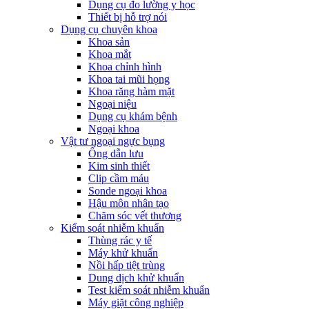
Dụng cụ đo lường y học
Thiết bị hỗ trợ nói
Dụng cụ chuyên khoa
Khoa sản
Khoa mắt
Khoa chỉnh hình
Khoa tai mũi họng
Khoa răng hàm mặt
Ngoại niệu
Dụng cụ khám bệnh
Ngoại khoa
Vật tư ngoại ngực bụng
Ống dẫn lưu
Kim sinh thiết
Clip cầm máu
Sonde ngoại khoa
Hậu môn nhân tạo
Chăm sóc vết thương
Kiểm soát nhiễm khuẩn
Thùng rác y tế
Máy khử khuẩn
Nồi hấp tiệt trùng
Dung dịch khử khuẩn
Test kiểm soát nhiễm khuẩn
Máy giặt công nghiệp