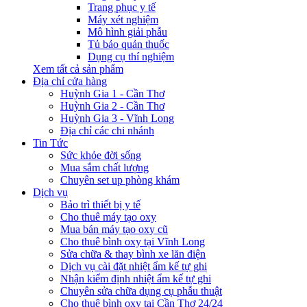
Trang phục y tế
Máy xét nghiệm
Mô hình giải phẫu
Tủ bảo quản thuốc
Dụng cụ thí nghiệm
Xem tất cả sản phẩm
Địa chỉ cửa hàng
Huỳnh Gia 1 - Cần Thơ
Huỳnh Gia 2 - Cần Thơ
Huỳnh Gia 3 - Vĩnh Long
Địa chỉ các chi nhánh
Tin Tức
Sức khỏe đời sống
Mua sắm chất lượng
Chuyên set up phòng khám
Dịch vụ
Bảo trì thiết bị y tế
Cho thuê máy tạo oxy
Mua bán máy tạo oxy cũ
Cho thuê bình oxy tại Vĩnh Long
Sửa chữa & thay bình xe lăn điện
Dịch vụ cài đặt nhiệt ẩm kế tự ghi
Nhận kiểm định nhiệt ẩm kế tự ghi
Chuyên sửa chữa dụng cụ phẫu thuật
Cho thuê bình oxy tại Cần Thơ 24/24