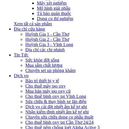
Máy xét nghiệm
Mô hình giải phẫu
Tủ bảo quản thuốc
Dụng cụ thí nghiệm
Xem tất cả sản phẩm
Địa chỉ cửa hàng
Huỳnh Gia 1 - Cần Thơ
Huỳnh Gia 2 - Cần Thơ
Huỳnh Gia 3 - Vĩnh Long
Địa chỉ các chi nhánh
Tin Tức
Sức khỏe đời sống
Mua sắm chất lượng
Chuyên set up phòng khám
Dịch vụ
Bảo trì thiết bị y tế
Cho thuê máy tạo oxy
Mua bán máy tạo oxy cũ
Cho thuê bình oxy tại Vĩnh Long
Sửa chữa & thay bình xe lăn điện
Dịch vụ cài đặt nhiệt ẩm kế tự ghi
Nhận kiểm định nhiệt ẩm kế tự ghi
Chuyên sửa chữa dụng cụ phẫu thuật
Cho thuê bình oxy tại Cần Thơ 24/24
Cho thuê nệm chống loét Alpha Active 3