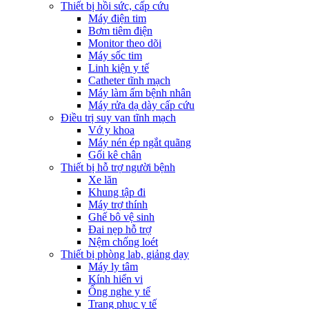
Thiết bị hồi sức, cấp cứu
Máy điện tim
Bơm tiêm điện
Monitor theo dõi
Máy sốc tim
Linh kiện y tế
Catheter tĩnh mạch
Máy làm ấm bệnh nhân
Máy rửa dạ dày cấp cứu
Điều trị suy van tĩnh mạch
Vớ y khoa
Máy nén ép ngắt quãng
Gối kê chân
Thiết bị hỗ trợ người bệnh
Xe lăn
Khung tập đi
Máy trợ thính
Ghế bô vệ sinh
Đai nẹp hỗ trợ
Nệm chống loét
Thiết bị phòng lab, giảng dạy
Máy ly tâm
Kính hiển vi
Ống nghe y tế
Trang phục y tế