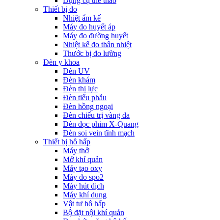
Dụng cụ thể thao
Thiết bị đo
Nhiệt ẩm kế
Máy đo huyết áp
Máy đo đường huyết
Nhiệt kế đo thân nhiệt
Thước bị đo lường
Đèn y khoa
Đèn UV
Đèn khám
Đèn thị lực
Đèn tiểu phẫu
Đèn hồng ngoại
Đèn chiếu trị vàng da
Đèn đọc phim X-Quang
Đèn soi vein tĩnh mạch
Thiết bị hô hấp
Máy thở
Mở khí quản
Máy tạo oxy
Máy đo spo2
Máy hút dịch
Máy khí dung
Vật tư hô hấp
Bộ đặt nội khí quản