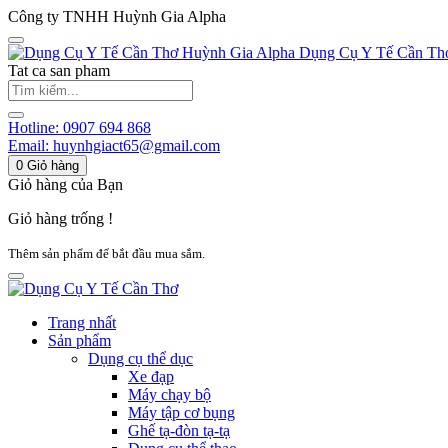
Công ty TNHH Huỳnh Gia Alpha
Huỳnh Gia Alpha
Dụng Cụ Y Tế Cần Th
Tat ca san pham
Hotline:
0907 694 868
Email:
huynhgiact65@gmail.com
0
Giỏ hàng
Giỏ hàng của Bạn
Giỏ hàng trống !
Thêm sản phẩm để bắt đầu mua sắm.
Trang nhất
Sản phẩm
Dụng cụ thể dục
Xe đạp
Máy chạy bộ
Máy tập cơ bụng
Ghế tạ-đòn tạ-tạ