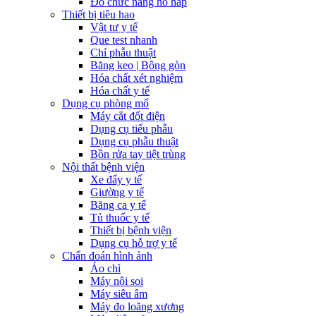
Đo chức năng hô hấp
Thiết bị tiêu hao
Vật tư y tế
Que test nhanh
Chỉ phẫu thuật
Băng keo | Bông gòn
Hóa chất xét nghiệm
Hóa chất y tế
Dụng cụ phòng mổ
Máy cắt đốt điện
Dụng cụ tiểu phẫu
Dụng cụ phẫu thuật
Bồn rửa tay tiệt trùng
Nội thất bệnh viện
Xe đẩy y tế
Giường y tế
Băng ca y tế
Tủ thuốc y tế
Thiết bị bệnh viện
Dụng cụ hỗ trợ y tế
Chẩn đoán hình ảnh
Áo chì
Máy nội soi
Máy siêu âm
Máy đo loãng xương