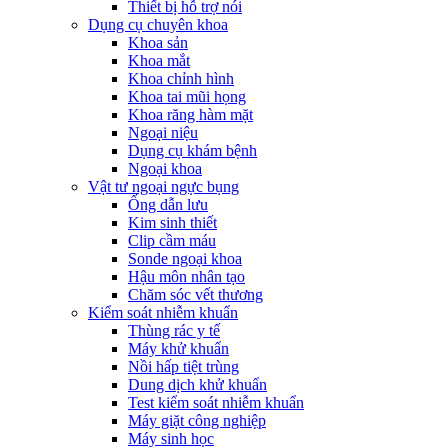
Thiết bị hỗ trợ nói
Dụng cụ chuyên khoa
Khoa sản
Khoa mắt
Khoa chỉnh hình
Khoa tai mũi họng
Khoa răng hàm mặt
Ngoại niệu
Dụng cụ khám bệnh
Ngoại khoa
Vật tư ngoại ngực bụng
Ống dẫn lưu
Kim sinh thiết
Clip cầm máu
Sonde ngoại khoa
Hậu môn nhân tạo
Chăm sóc vết thương
Kiểm soát nhiễm khuẩn
Thùng rác y tế
Máy khử khuẩn
Nồi hấp tiệt trùng
Dung dịch khử khuẩn
Test kiểm soát nhiễm khuẩn
Máy giặt công nghiệp
Máy sinh học