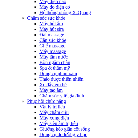
Máy điện não
Máy đo điện cơ
Hệ thống phòng X-Quang
Chăm sóc sức khỏe
Máy hút ẩm
Máy hút sữa
Đai massage
Cân sức khỏe
Ghế massage
Máy massage
Máy tăm nước
Bồn ngâm chân
Spa & thẩm mỹ
Dụng cụ phun xăm
Thảo dược thiên nhiên
Xe đẩy em bé
Máy tạo ẩm
Chăm sóc y tế gia đình
Phục hồi chức năng
Vật lý trị liệu
Máy châm cứu
Máy xung điện
Máy siêu âm trị liệu
Giường kéo giãn cột sống
Dụng cụ đo lường y học