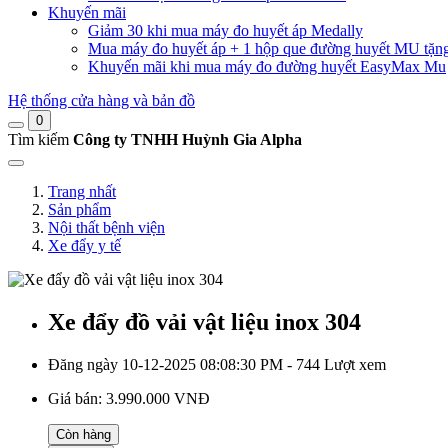
Khuyến mãi
Giảm 30 khi mua máy đo huyết áp Medally
Mua máy đo huyết áp + 1 hộp que đường huyết MU tặn
Khuyến mãi khi mua máy đo đường huyết EasyMax Mu
Hệ thống cửa hàng và bản đồ
0
Tìm kiếm
Công ty TNHH Huỳnh Gia Alpha
Trang nhất
Sản phẩm
Nội thất bệnh viện
Xe đẩy y tế
Xe đẩy đồ vải vật liệu inox 304
Đăng ngày 10-12-2025 08:08:30 PM - 744 Lượt xem
Giá bán:
3.990.000 VNĐ
Còn hàng