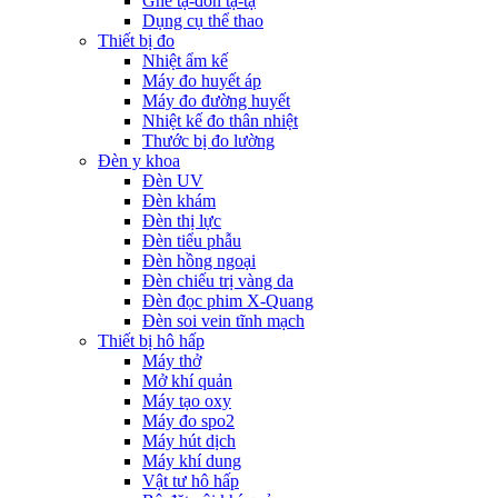
Ghế tạ-đòn tạ-tạ
Dụng cụ thể thao
Thiết bị đo
Nhiệt ẩm kế
Máy đo huyết áp
Máy đo đường huyết
Nhiệt kế đo thân nhiệt
Thước bị đo lường
Đèn y khoa
Đèn UV
Đèn khám
Đèn thị lực
Đèn tiểu phẫu
Đèn hồng ngoại
Đèn chiếu trị vàng da
Đèn đọc phim X-Quang
Đèn soi vein tĩnh mạch
Thiết bị hô hấp
Máy thở
Mở khí quản
Máy tạo oxy
Máy đo spo2
Máy hút dịch
Máy khí dung
Vật tư hô hấp