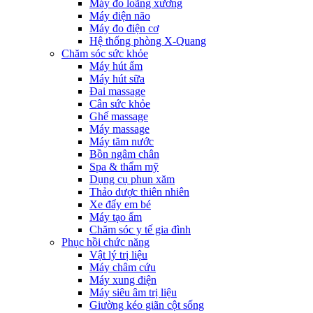
Máy đo loãng xương
Máy điện não
Máy đo điện cơ
Hệ thống phòng X-Quang
Chăm sóc sức khỏe
Máy hút ẩm
Máy hút sữa
Đai massage
Cân sức khỏe
Ghế massage
Máy massage
Máy tăm nước
Bồn ngâm chân
Spa & thẩm mỹ
Dụng cụ phun xăm
Thảo dược thiên nhiên
Xe đẩy em bé
Máy tạo ẩm
Chăm sóc y tế gia đình
Phục hồi chức năng
Vật lý trị liệu
Máy châm cứu
Máy xung điện
Máy siêu âm trị liệu
Giường kéo giãn cột sống