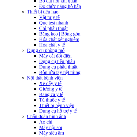
Bộ đặt nội khí quản
Đo chức năng hô hấp
Thiết bị tiêu hao
Vật tư y tế
Que test nhanh
Chỉ phẫu thuật
Băng keo | Bông gòn
Hóa chất xét nghiệm
Hóa chất y tế
Dụng cụ phòng mổ
Máy cắt đốt điện
Dụng cụ tiểu phẫu
Dụng cụ phẫu thuật
Bồn rửa tay tiệt trùng
Nội thất bệnh viện
Xe đẩy y tế
Giường y tế
Băng ca y tế
Tủ thuốc y tế
Thiết bị bệnh viện
Dụng cụ hỗ trợ y tế
Chẩn đoán hình ảnh
Áo chì
Máy nội soi
Máy siêu âm