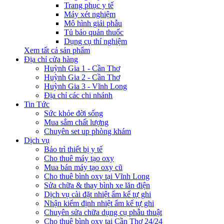
Trang phục y tế
Máy xét nghiệm
Mô hình giải phẫu
Tủ bảo quản thuốc
Dụng cụ thí nghiệm
Xem tất cả sản phẩm
Địa chỉ cửa hàng
Huỳnh Gia 1 - Cần Thơ
Huỳnh Gia 2 - Cần Thơ
Huỳnh Gia 3 - Vĩnh Long
Địa chỉ các chi nhánh
Tin Tức
Sức khỏe đời sống
Mua sắm chất lượng
Chuyên set up phòng khám
Dịch vụ
Bảo trì thiết bị y tế
Cho thuê máy tạo oxy
Mua bán máy tạo oxy cũ
Cho thuê bình oxy tại Vĩnh Long
Sửa chữa & thay bình xe lăn điện
Dịch vụ cài đặt nhiệt ẩm kế tự ghi
Nhận kiểm định nhiệt ẩm kế tự ghi
Chuyên sửa chữa dụng cụ phẫu thuật
Cho thuê bình oxy tại Cần Thơ 24/24