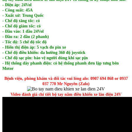
- Điện áp: 24Vol
- Công suất: 45A
- Xuất xứ: Trung Quốc
- Chế độ tăng tốc: có
- Chế độ giảm tốc: có
- Đầu vào: 1 đầu 24Vol
- Đầu ra: 2 đầu (2 phanh)
- Tốc độ: 5 chế độ tốc độ
- Hiển thị điện áp: 5 vạch đo pin xe
- Chế độ điều khiển: đa hướng 360 độ joystick
- Chế độ sạc pin: bảo vệ người dùng khi sạc pịn
- Hệ thống dây phanh điện: có hệ thống phanh đơn lập tưng bên
Motor
Bệnh viện, phòng khám và đối tác vui lòng alo: 0907 694 868 or 0937
037 770 Mr Nguyên (Zalo)
Video đánh giá chi tiết bộ tay nắm điều khiển xe lăn điện 24V