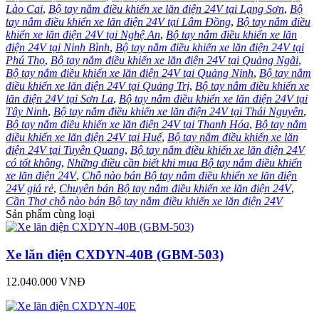
Lào Cai
,
Bộ tay nắm điều khiển xe lăn điện 24V tại Lạng Sơn
,
Bộ
tay nắm điều khiển xe lăn điện 24V tại Lâm Đồng
,
Bộ tay nắm điều
khiển xe lăn điện 24V tại Nghệ An
,
Bộ tay nắm điều khiển xe lăn
điện 24V tại Ninh Bình
,
Bộ tay nắm điều khiển xe lăn điện 24V tại
Phú Thọ
,
Bộ tay nắm điều khiển xe lăn điện 24V tại Quảng Ngãi
,
Bộ tay nắm điều khiển xe lăn điện 24V tại Quảng Ninh
,
Bộ tay nắm
điều khiển xe lăn điện 24V tại Quảng Trị
,
Bộ tay nắm điều khiển xe
lăn điện 24V tại Sơn La
,
Bộ tay nắm điều khiển xe lăn điện 24V tại
Tây Ninh
,
Bộ tay nắm điều khiển xe lăn điện 24V tại Thái Nguyên
,
Bộ tay nắm điều khiển xe lăn điện 24V tại Thanh Hóa
,
Bộ tay nắm
điều khiển xe lăn điện 24V tại Huế
,
Bộ tay nắm điều khiển xe lăn
điện 24V tại Tuyên Quang
,
Bộ tay nắm điều khiển xe lăn điện 24V
có tốt không
,
Những điều cần biết khi mua Bộ tay nắm điều khiển
xe lăn điện 24V
,
Chỗ nào bán Bộ tay nắm điều khiển xe lăn điện
24V giá rẻ
,
Chuyên bán Bộ tay nắm điều khiển xe lăn điện 24V
,
Cần Thơ chỗ nào bán Bộ tay nắm điều khiển xe lăn điện 24V
Sản phẩm cùng loại
Xe lăn điện CXDYN-40B (GBM-503)
12.040.000 VNĐ