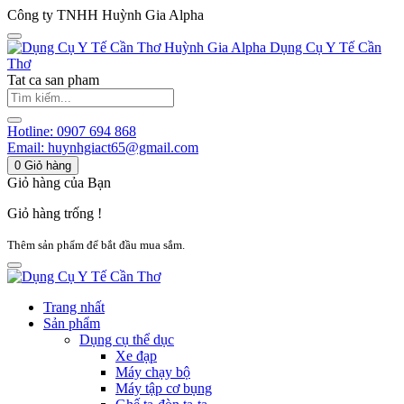
Công ty TNHH Huỳnh Gia Alpha
Huỳnh Gia Alpha
Dụng Cụ Y Tế Cần
Thơ
Tat ca san pham
Hotline:
0907 694 868
Email:
huynhgiact65@gmail.com
0
Giỏ hàng
Giỏ hàng của Bạn
Giỏ hàng trống !
Thêm sản phẩm để bắt đầu mua sắm.
Trang nhất
Sản phẩm
Dụng cụ thể dục
Xe đạp
Máy chạy bộ
Máy tập cơ bụng