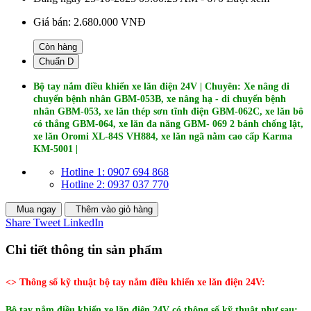
Giá bán:
2.680.000 VNĐ
Còn hàng
Chuẩn D
Bộ tay nắm điều khiển xe lăn điện 24V | Chuyên: Xe nâng di
chuyển bệnh nhân GBM-053B, xe nâng hạ - di chuyển bệnh
nhân GBM-053, xe lăn thép sơn tĩnh điện GBM-062C, xe lăn bô
có thắng GBM-064, xe lăn đa năng GBM- 069 2 bánh chống lật,
xe lăn Oromi XL-84S VH884​​, xe lăn ngã nằm cao cấp Karma
KM-5001 |
Hotline 1: 0907 694 868
Hotline 2: 0937 037 770
Mua ngay
Thêm vào giỏ hàng
Share
Tweet
LinkedIn
Chi tiết thông tin sản phẩm
<> Thông số kỹ thuật bộ tay nắm điều khiển xe lăn điện 24V:
Bộ tay nắm điều khiển xe lăn điện 24V có thông số kỹ thuật như sau: