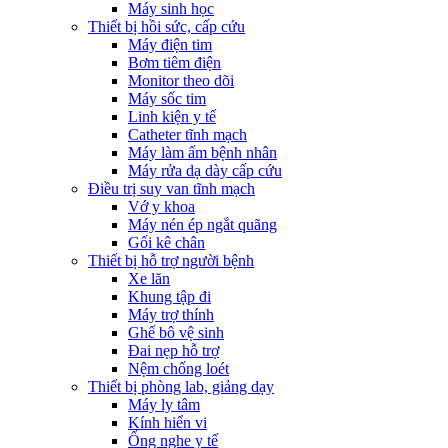
Máy sinh học
Thiết bị hồi sức, cấp cứu
Máy điện tim
Bơm tiêm điện
Monitor theo dõi
Máy sốc tim
Linh kiện y tế
Catheter tĩnh mạch
Máy làm ấm bệnh nhân
Máy rửa dạ dày cấp cứu
Điều trị suy van tĩnh mạch
Vớ y khoa
Máy nén ép ngắt quãng
Gối kê chân
Thiết bị hỗ trợ người bệnh
Xe lăn
Khung tập đi
Máy trợ thính
Ghế bô vệ sinh
Đai nẹp hỗ trợ
Nệm chống loét
Thiết bị phòng lab, giảng dạy
Máy ly tâm
Kính hiển vi
Ống nghe y tế