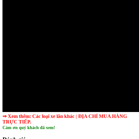
⇒ Xem thêm:
Các
loại xe lăn
khác
| ĐỊA CHỈ MUA HÀNG
TRỰC TIẾP.
Cám ơn quý khách đã xem!