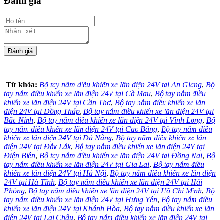
Đánh giá
Từ khóa:
Bộ tay nắm điều khiển xe lăn điện 24V tại An Giang
,
Bộ
tay nắm điều khiển xe lăn điện 24V tại Cà Mau
,
Bộ tay nắm điều
khiển xe lăn điện 24V tại Cần Thơ
,
Bộ tay nắm điều khiển xe lăn
điện 24V tại Đồng Tháp
,
Bộ tay nắm điều khiển xe lăn điện 24V tại
Bắc Ninh
,
Bộ tay nắm điều khiển xe lăn điện 24V tại Vĩnh Long
,
Bộ
tay nắm điều khiển xe lăn điện 24V tại Cao Bằng
,
Bộ tay nắm điều
khiển xe lăn điện 24V tại Đà Nẵng
,
Bộ tay nắm điều khiển xe lăn
điện 24V tại Đắk Lắk
,
Bộ tay nắm điều khiển xe lăn điện 24V tại
Điện Biên
,
Bộ tay nắm điều khiển xe lăn điện 24V tại Đồng Nai
,
Bộ
tay nắm điều khiển xe lăn điện 24V tại Gia Lai
,
Bộ tay nắm điều
khiển xe lăn điện 24V tại Hà Nội
,
Bộ tay nắm điều khiển xe lăn điện
24V tại Hà Tĩnh
,
Bộ tay nắm điều khiển xe lăn điện 24V tại Hải
Phòng
,
Bộ tay nắm điều khiển xe lăn điện 24V tại Hồ Chí Minh
,
Bộ
tay nắm điều khiển xe lăn điện 24V tại Hưng Yên
,
Bộ tay nắm điều
khiển xe lăn điện 24V tại Khánh Hòa
,
Bộ tay nắm điều khiển xe lăn
điện 24V tại Lai Châu
,
Bộ tay nắm điều khiển xe lăn điện 24V tại