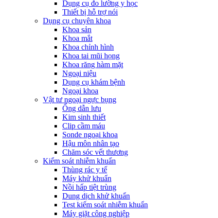
Dụng cụ đo lường y học
Thiết bị hỗ trợ nói
Dụng cụ chuyên khoa
Khoa sản
Khoa mắt
Khoa chỉnh hình
Khoa tai mũi họng
Khoa răng hàm mặt
Ngoại niệu
Dụng cụ khám bệnh
Ngoại khoa
Vật tư ngoại ngực bụng
Ống dẫn lưu
Kim sinh thiết
Clip cầm máu
Sonde ngoại khoa
Hậu môn nhân tạo
Chăm sóc vết thương
Kiểm soát nhiễm khuẩn
Thùng rác y tế
Máy khử khuẩn
Nồi hấp tiệt trùng
Dung dịch khử khuẩn
Test kiểm soát nhiễm khuẩn
Máy giặt công nghiệp