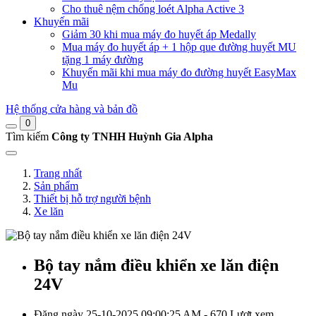
Cho thuê nệm chống loét Alpha Active 3
Khuyến mãi
Giảm 30 khi mua máy đo huyết áp Medally
Mua máy đo huyết áp + 1 hộp que đường huyết MU
tặng 1 máy đường
Khuyến mãi khi mua máy đo đường huyết EasyMax
Mu
Hệ thống cửa hàng và bản đồ
0
Tìm kiếm
Công ty TNHH Huỳnh Gia Alpha
Trang nhất
Sản phẩm
Thiết bị hỗ trợ người bệnh
Xe lăn
Bộ tay nắm điều khiển xe lăn điện
24V
Đăng ngày 25-10-2025 09:00:25 AM - 670 Lượt xem