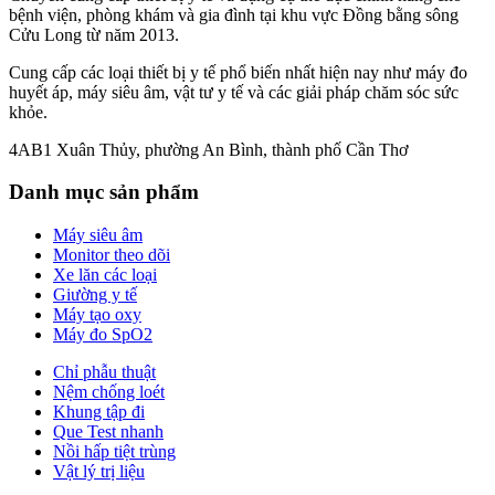
bệnh viện, phòng khám và gia đình tại khu vực Đồng bằng sông
Cửu Long từ năm 2013.
Cung cấp các loại thiết bị y tế phổ biến nhất hiện nay như máy đo
huyết áp, máy siêu âm, vật tư y tế và các giải pháp chăm sóc sức
khỏe.
4AB1 Xuân Thủy, phường An Bình, thành phố Cần Thơ
Danh mục sản phẩm
Máy siêu âm
Monitor theo dõi
Xe lăn các loại
Giường y tế
Máy tạo oxy
Máy đo SpO2
Chỉ phẫu thuật
Nệm chống loét
Khung tập đi
Que Test nhanh
Nồi hấp tiệt trùng
Vật lý trị liệu