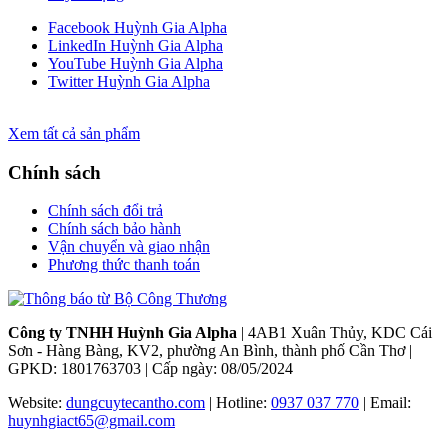
Facebook Huỳnh Gia Alpha
LinkedIn Huỳnh Gia Alpha
YouTube Huỳnh Gia Alpha
Twitter Huỳnh Gia Alpha
Xem tất cả sản phẩm
Chính sách
Chính sách đổi trả
Chính sách bảo hành
Vận chuyển và giao nhận
Phương thức thanh toán
Công ty TNHH Huỳnh Gia Alpha
| 4AB1 Xuân Thủy, KDC Cái
Sơn - Hàng Bàng, KV2, phường An Bình, thành phố Cần Thơ |
GPKD: 1801763703 | Cấp ngày: 08/05/2024
Website:
dungcuytecantho.com
| Hotline:
0937 037 770
| Email:
huynhgiact65@gmail.com