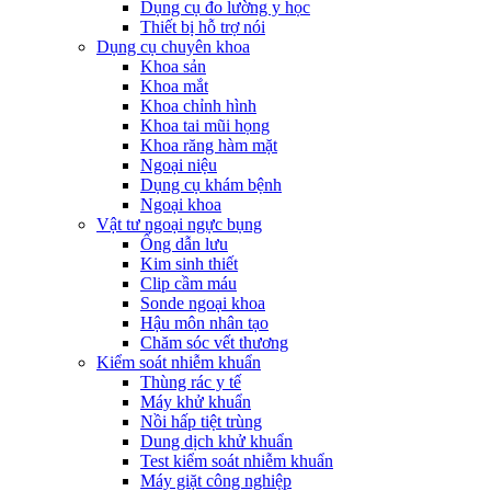
Dụng cụ đo lường y học
Thiết bị hỗ trợ nói
Dụng cụ chuyên khoa
Khoa sản
Khoa mắt
Khoa chỉnh hình
Khoa tai mũi họng
Khoa răng hàm mặt
Ngoại niệu
Dụng cụ khám bệnh
Ngoại khoa
Vật tư ngoại ngực bụng
Ống dẫn lưu
Kim sinh thiết
Clip cầm máu
Sonde ngoại khoa
Hậu môn nhân tạo
Chăm sóc vết thương
Kiểm soát nhiễm khuẩn
Thùng rác y tế
Máy khử khuẩn
Nồi hấp tiệt trùng
Dung dịch khử khuẩn
Test kiểm soát nhiễm khuẩn
Máy giặt công nghiệp