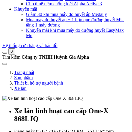
Cho thuê nệm chống loét Alpha Active 3
Khuyến mãi
Giảm 30 khi mua máy đo huyết áp Medally
Mua máy đo huyết áp + 1 hộp que đường huyết MU
tặng 1 máy đường
Khuyến mãi khi mua máy đo đường huyết EasyMax
Mu
Hệ thống cửa hàng và bản đồ
0
Tìm kiếm
Công ty TNHH Huỳnh Gia Alpha
Trang nhất
Sản phẩm
Thiết bị hỗ trợ người bệnh
Xe lăn
Xe lăn linh hoạt cao cấp One-X
868LJQ
Đăng ngày 05-02-2026 07:42:21 PM - 762 Lượt xem