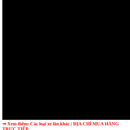
⇒ Xem thêm:
Các
loại xe lăn
khác
| ĐỊA CHỈ MUA HÀNG
TRỰC TIẾP.