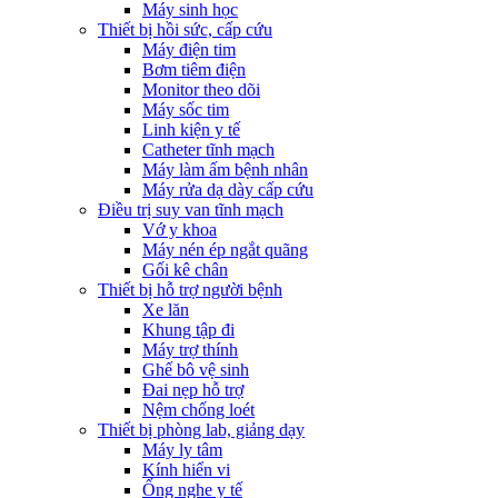
Máy sinh học
Thiết bị hồi sức, cấp cứu
Máy điện tim
Bơm tiêm điện
Monitor theo dõi
Máy sốc tim
Linh kiện y tế
Catheter tĩnh mạch
Máy làm ấm bệnh nhân
Máy rửa dạ dày cấp cứu
Điều trị suy van tĩnh mạch
Vớ y khoa
Máy nén ép ngắt quãng
Gối kê chân
Thiết bị hỗ trợ người bệnh
Xe lăn
Khung tập đi
Máy trợ thính
Ghế bô vệ sinh
Đai nẹp hỗ trợ
Nệm chống loét
Thiết bị phòng lab, giảng dạy
Máy ly tâm
Kính hiển vi
Ống nghe y tế