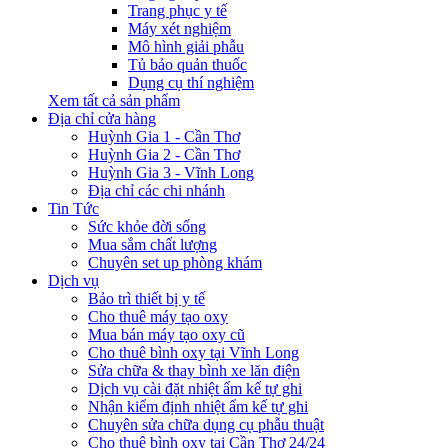
Trang phục y tế
Máy xét nghiệm
Mô hình giải phẫu
Tủ bảo quản thuốc
Dụng cụ thí nghiệm
Xem tất cả sản phẩm
Địa chỉ cửa hàng
Huỳnh Gia 1 - Cần Thơ
Huỳnh Gia 2 - Cần Thơ
Huỳnh Gia 3 - Vĩnh Long
Địa chỉ các chi nhánh
Tin Tức
Sức khỏe đời sống
Mua sắm chất lượng
Chuyên set up phòng khám
Dịch vụ
Bảo trì thiết bị y tế
Cho thuê máy tạo oxy
Mua bán máy tạo oxy cũ
Cho thuê bình oxy tại Vĩnh Long
Sửa chữa & thay bình xe lăn điện
Dịch vụ cài đặt nhiệt ẩm kế tự ghi
Nhận kiểm định nhiệt ẩm kế tự ghi
Chuyên sửa chữa dụng cụ phẫu thuật
Cho thuê bình oxy tại Cần Thơ 24/24