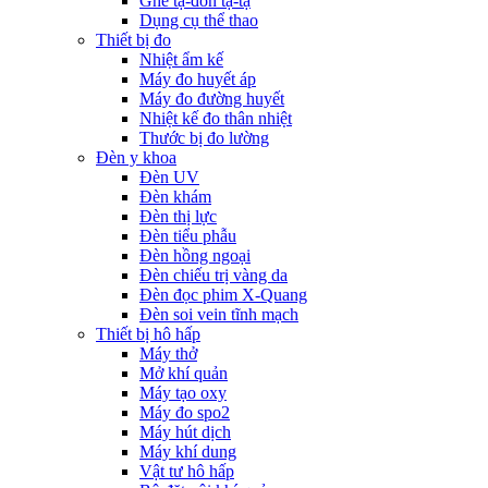
Ghế tạ-đòn tạ-tạ
Dụng cụ thể thao
Thiết bị đo
Nhiệt ẩm kế
Máy đo huyết áp
Máy đo đường huyết
Nhiệt kế đo thân nhiệt
Thước bị đo lường
Đèn y khoa
Đèn UV
Đèn khám
Đèn thị lực
Đèn tiểu phẫu
Đèn hồng ngoại
Đèn chiếu trị vàng da
Đèn đọc phim X-Quang
Đèn soi vein tĩnh mạch
Thiết bị hô hấp
Máy thở
Mở khí quản
Máy tạo oxy
Máy đo spo2
Máy hút dịch
Máy khí dung
Vật tư hô hấp