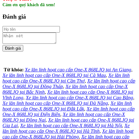
Cám ơn quý khách đã xem!
Đánh giá
Từ khóa:
Xe lăn linh hoạt cao cấp One-X 868LJQ tại An Giang
,
Xe lăn linh hoạt cao cấp One-X 868LJQ tại Cà Mau
,
Xe lăn linh
hoạt cao cấp One-X 868LJQ tại Cần Thơ
,
Xe lăn linh hoạt cao cấp
One-X 868LJQ tại Đồng Tháp
,
Xe lăn linh hoạt cao cấp One-X
868LJQ tại Bắc Ninh
,
Xe lăn linh hoạt cao cấp One-X 868LJQ tại
Vĩnh Long
,
Xe lăn linh hoạt cao cấp One-X 868LJQ tại Cao Bằng
,
Xe lăn linh hoạt cao cấp One-X 868LJQ tại Đà Nẵng
,
Xe lăn linh
hoạt cao cấp One-X 868LJQ tại Đắk Lắk
,
Xe lăn linh hoạt cao cấp
One-X 868LJQ tại Điện Biên
,
Xe lăn linh hoạt cao cấp One-X
868LJQ tại Đồng Nai
,
Xe lăn linh hoạt cao cấp One-X 868LJQ tại
Gia Lai
,
Xe lăn linh hoạt cao cấp One-X 868LJQ tại Hà Nội
,
Xe
lăn linh hoạt cao cấp One-X 868LJQ tại Hà Tĩnh
,
Xe lăn linh hoạt
cao cấp One-X 868LJQ tại Hải Phòng
,
Xe lăn linh hoạt cao cấp