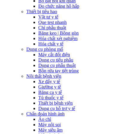
Bộ đặt nội khí quản
Đo chức năng hô hấp
Thiết bị tiêu hao
Vật tư y tế
Que test nhanh
Chỉ phẫu thuật
Băng keo | Bông gòn
Hóa chất xét nghiệm
Hóa chất y tế
Dụng cụ phòng mổ
Máy cắt đốt điện
Dụng cụ tiểu phẫu
Dụng cụ phẫu thuật
Bồn rửa tay tiệt trùng
Nội thất bệnh viện
Xe đẩy y tế
Giường y tế
Băng ca y tế
Tủ thuốc y tế
Thiết bị bệnh viện
Dụng cụ hỗ trợ y tế
Chẩn đoán hình ảnh
Áo chì
Máy nội soi
Máy siêu âm