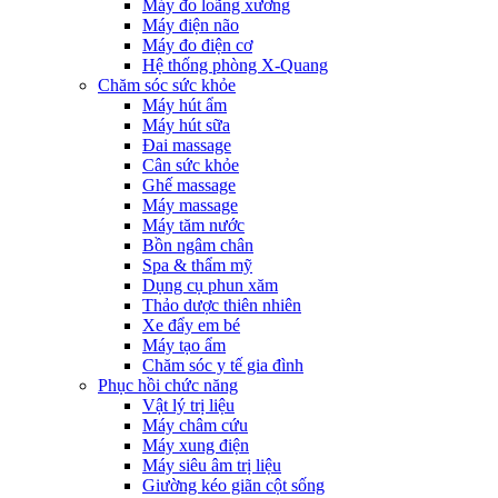
Máy đo loãng xương
Máy điện não
Máy đo điện cơ
Hệ thống phòng X-Quang
Chăm sóc sức khỏe
Máy hút ẩm
Máy hút sữa
Đai massage
Cân sức khỏe
Ghế massage
Máy massage
Máy tăm nước
Bồn ngâm chân
Spa & thẩm mỹ
Dụng cụ phun xăm
Thảo dược thiên nhiên
Xe đẩy em bé
Máy tạo ẩm
Chăm sóc y tế gia đình
Phục hồi chức năng
Vật lý trị liệu
Máy châm cứu
Máy xung điện
Máy siêu âm trị liệu
Giường kéo giãn cột sống