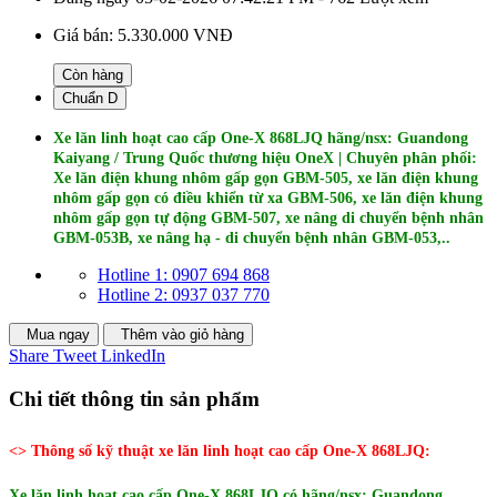
Giá bán:
5.330.000 VNĐ
Còn hàng
Chuẩn D
Xe lăn linh hoạt cao cấp One-X 868LJQ hãng/nsx: Guandong
Kaiyang / Trung Quốc
thương hiệu OneX
| Chuyên phân phối:
Xe lăn điện khung nhôm gấp gọn GBM-505, xe lăn điện khung
nhôm gấp gọn có điều khiển từ xa GBM-506, xe lăn điện khung
nhôm gấp gọn tự động GBM-507, xe nâng di chuyển bệnh nhân
GBM-053B, xe nâng hạ - di chuyển bệnh nhân GBM-053,..
Hotline 1: 0907 694 868
Hotline 2: 0937 037 770
Mua ngay
Thêm vào giỏ hàng
Share
Tweet
LinkedIn
Chi tiết thông tin sản phẩm
<> Thông số kỹ thuật xe lăn linh hoạt cao cấp One-X 868LJQ:
Xe lăn linh hoạt cao cấp One-X 868LJQ có hãng/nsx: Guandong