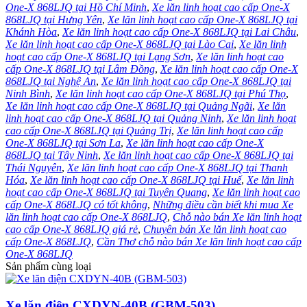
One-X 868LJQ tại Hồ Chí Minh
,
Xe lăn linh hoạt cao cấp One-X
868LJQ tại Hưng Yên
,
Xe lăn linh hoạt cao cấp One-X 868LJQ tại
Khánh Hòa
,
Xe lăn linh hoạt cao cấp One-X 868LJQ tại Lai Châu
,
Xe lăn linh hoạt cao cấp One-X 868LJQ tại Lào Cai
,
Xe lăn linh
hoạt cao cấp One-X 868LJQ tại Lạng Sơn
,
Xe lăn linh hoạt cao
cấp One-X 868LJQ tại Lâm Đồng
,
Xe lăn linh hoạt cao cấp One-X
868LJQ tại Nghệ An
,
Xe lăn linh hoạt cao cấp One-X 868LJQ tại
Ninh Bình
,
Xe lăn linh hoạt cao cấp One-X 868LJQ tại Phú Thọ
,
Xe lăn linh hoạt cao cấp One-X 868LJQ tại Quảng Ngãi
,
Xe lăn
linh hoạt cao cấp One-X 868LJQ tại Quảng Ninh
,
Xe lăn linh hoạt
cao cấp One-X 868LJQ tại Quảng Trị
,
Xe lăn linh hoạt cao cấp
One-X 868LJQ tại Sơn La
,
Xe lăn linh hoạt cao cấp One-X
868LJQ tại Tây Ninh
,
Xe lăn linh hoạt cao cấp One-X 868LJQ tại
Thái Nguyên
,
Xe lăn linh hoạt cao cấp One-X 868LJQ tại Thanh
Hóa
,
Xe lăn linh hoạt cao cấp One-X 868LJQ tại Huế
,
Xe lăn linh
hoạt cao cấp One-X 868LJQ tại Tuyên Quang
,
Xe lăn linh hoạt cao
cấp One-X 868LJQ có tốt không
,
Những điều cần biết khi mua Xe
lăn linh hoạt cao cấp One-X 868LJQ
,
Chỗ nào bán Xe lăn linh hoạt
cao cấp One-X 868LJQ giá rẻ
,
Chuyên bán Xe lăn linh hoạt cao
cấp One-X 868LJQ
,
Cần Thơ chỗ nào bán Xe lăn linh hoạt cao cấp
One-X 868LJQ
Sản phẩm cùng loại
Xe lăn điện CXDYN-40B (GBM-503)