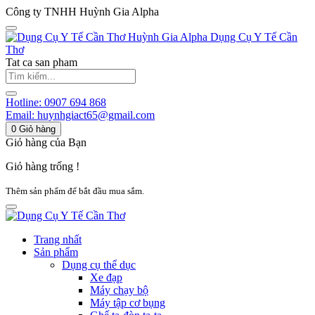
Công ty TNHH Huỳnh Gia Alpha
Huỳnh Gia Alpha
Dụng Cụ Y Tế Cần
Thơ
Tat ca san pham
Hotline:
0907 694 868
Email:
huynhgiact65@gmail.com
0
Giỏ hàng
Giỏ hàng của Bạn
Giỏ hàng trống !
Thêm sản phẩm để bắt đầu mua sắm.
Trang nhất
Sản phẩm
Dụng cụ thể dục
Xe đạp
Máy chạy bộ
Máy tập cơ bụng