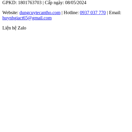
GPKD: 1801763703 | Cấp ngày: 08/05/2024
Website:
dungcuytecantho.com
| Hotline:
0937 037 770
| Email:
huynhgiact65@gmail.com
Liện hệ Zalo