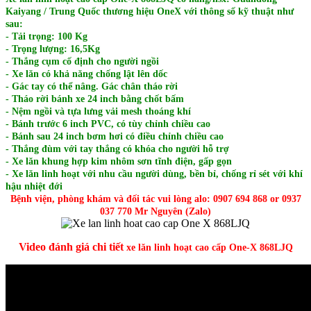
Kaiyang / Trung Quốc
thương hiệu OneX
với thông số kỹ thuật như
sau:
- Tải trọng: 100 Kg
​- Trọng lượng: 16,5Kg
- Thắng cụm cố định cho người ngồi
- Xe lăn có khả năng chống lật lên dốc
- Gác tay có thể nâng. Gác chân tháo rời
- Tháo rời bánh xe 24 inch bằng chốt bấm
- Nệm ngồi và tựa lưng vải mesh thoáng khí
- Bánh trước 6 inch PVC, có tùy chỉnh chiều cao
- Bánh sau 24 inch bơm hơi có điều chỉnh chiều cao
- Thắng đùm với tay thắng có khóa cho người hỗ trợ
- Xe lăn khung hợp kim nhôm sơn tĩnh điện, gấp gọn
- Xe lăn linh hoạt với nhu cầu người dùng, bền bỉ, chống rỉ sét với khí
hậu nhiệt đới
Bệnh viện, phòng khám và đối tác vui lòng alo: 0907 694 868 or 0937
037 770 Mr Nguyên (Zalo)
Video đánh giá chi tiết
xe lăn linh hoạt cao cấp One-X 868LJQ