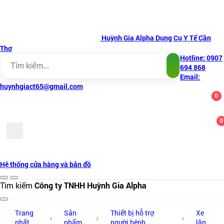
Huỳnh Gia Alpha
Dụng Cụ Y Tế Cần
Thơ
Hotline:
0907
694 868
Email:
huynhgiact65@gmail.com
0
0
Hệ thống cửa hàng và bản đồ
Tìm kiếm
Công ty TNHH Huỳnh Gia Alpha
Trang
Sản
Thiết bị hỗ trợ
Xe
nhất
phẩm
người bệnh
lăn