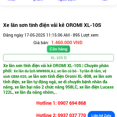
Xe lăn sơn tĩnh điện vải kẻ OROMI XL-10S
Đăng ngày 17-05-2025 11:15:06 AM - 895 Lượt xem
1.460.000 VNĐ
Giá bán:
Còn hàng
XL-10S D
Xe lăn sơn tĩnh điện vải kẻ OROMI XL-10S​
| Chuyên phân
phối:
Xe lăn du lịch MW869LAJ, xe lăn có bô - Tự lăn đi tắm, vệ
e lăn sơn tỉnh điện Oromi XL-808, xe lăn sơn
sinh GBM-020, x
tỉnh điện, xe lăn tự động ngả, xe di chuyển bệnh nhân đa
năng, xe lăn bại não 2 chức năng 958LC, xe lăn điện Lucass
122L, xe lăn đa năng nhôm,..
Hotline 1: 0907 694 868
Hotline 2: 0937 037 770
Liện hệ Zalo