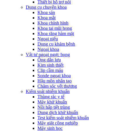
Thiết bị hỗ trợ nói
Dụng cụ chuyên khoa
Khoa sản
Khoa mắt
Khoa chỉnh hình
Khoa tai mũi họng
Khoa răng hàm mặt
Ngoại niệu
Dụng cụ khám bệnh
Ngoại khoa
Vật tư ngoại ngực bụng
Ống dẫn lưu
Kim sinh thiết
Clip cầm máu
Sonde ngoại khoa
Hậu môn nhân tạo
Chăm sóc vết thương
Kiểm soát nhiễm khuẩn
Thùng rác y tế
Máy khử khuẩn
Nồi hấp tiệt trùng
Dung dịch khử khuẩn
Test kiểm soát nhiễm khuẩn
Máy giặt công nghiệp
Máy sinh học