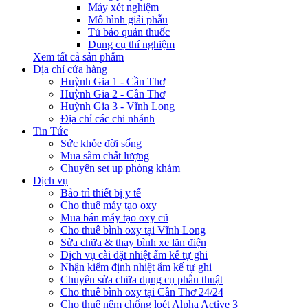
Máy xét nghiệm
Mô hình giải phẫu
Tủ bảo quản thuốc
Dụng cụ thí nghiệm
Xem tất cả sản phẩm
Địa chỉ cửa hàng
Huỳnh Gia 1 - Cần Thơ
Huỳnh Gia 2 - Cần Thơ
Huỳnh Gia 3 - Vĩnh Long
Địa chỉ các chi nhánh
Tin Tức
Sức khỏe đời sống
Mua sắm chất lượng
Chuyên set up phòng khám
Dịch vụ
Bảo trì thiết bị y tế
Cho thuê máy tạo oxy
Mua bán máy tạo oxy cũ
Cho thuê bình oxy tại Vĩnh Long
Sửa chữa & thay bình xe lăn điện
Dịch vụ cài đặt nhiệt ẩm kế tự ghi
Nhận kiểm định nhiệt ẩm kế tự ghi
Chuyên sửa chữa dụng cụ phẫu thuật
Cho thuê bình oxy tại Cần Thơ 24/24
Cho thuê nệm chống loét Alpha Active 3