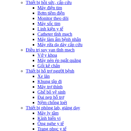
Thiết bị hồi sức, cấp cứu
Máy điện tim
Bơm tiêm điện
Monitor theo dõi
Máy sốc tim
Linh kiện y tế
Catheter tĩnh mạch
Máy làm ấm bệnh nhân
Máy rửa dạ dày cấp cứu
Điều trị suy van tĩnh mạch
Vớ y khoa
Máy nén ép ngắt quãng
Gối kê chân
Thiết bị hỗ trợ người bệnh
Xe lăn
Khung tập đi
Máy trợ thính
Ghế bô vệ sinh
Đai nẹp hỗ trợ
Nệm chống loét
Thiết bị phòng lab, giảng dạy
Máy ly tâm
Kính hiển vi
Ống nghe y tế
Trang phục y tế