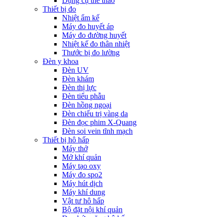
Dụng cụ thể thao
Thiết bị đo
Nhiệt ẩm kế
Máy đo huyết áp
Máy đo đường huyết
Nhiệt kế đo thân nhiệt
Thước bị đo lường
Đèn y khoa
Đèn UV
Đèn khám
Đèn thị lực
Đèn tiểu phẫu
Đèn hồng ngoại
Đèn chiếu trị vàng da
Đèn đọc phim X-Quang
Đèn soi vein tĩnh mạch
Thiết bị hô hấp
Máy thở
Mở khí quản
Máy tạo oxy
Máy đo spo2
Máy hút dịch
Máy khí dung
Vật tư hô hấp
Bộ đặt nội khí quản