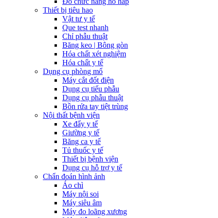
Đo chức năng hô hấp
Thiết bị tiêu hao
Vật tư y tế
Que test nhanh
Chỉ phẫu thuật
Băng keo | Bông gòn
Hóa chất xét nghiệm
Hóa chất y tế
Dụng cụ phòng mổ
Máy cắt đốt điện
Dụng cụ tiểu phẫu
Dụng cụ phẫu thuật
Bồn rửa tay tiệt trùng
Nội thất bệnh viện
Xe đẩy y tế
Giường y tế
Băng ca y tế
Tủ thuốc y tế
Thiết bị bệnh viện
Dụng cụ hỗ trợ y tế
Chẩn đoán hình ảnh
Áo chì
Máy nội soi
Máy siêu âm
Máy đo loãng xương