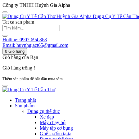
Công ty TNHH Huỳnh Gia Alpha
Huỳnh Gia Alpha
Dụng Cụ Y Tế Cần Th
Tat ca san pham
Hotline:
0907 694 868
Email:
huynhgiact65@gmail.com
0
Giỏ hàng
Giỏ hàng của Bạn
Giỏ hàng trống !
Thêm sản phẩm để bắt đầu mua sắm.
Trang nhất
Sản phẩm
Dụng cụ thể dục
Xe đạp
Máy chạy bộ
Máy tập cơ bụng
Ghế tạ-đòn tạ-tạ