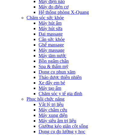
Máy điện não
Máy đo điện cơ
Hệ thống phòng X-Quang
Chăm sóc sức khỏe
Máy hút ẩm
Máy hút sữa
Đai massage
Cân sức khỏe
Ghế massage
Máy massage
Máy tăm nước
Bồn ngâm chân
Spa & thẩm mỹ
Dụng cụ phun xăm
Thảo dược thiên nhiên
Xe đẩy em bé
Máy tạo ẩm
Chăm sóc y tế gia đình
Phục hồi chức năng
Vật lý trị liệu
Máy châm cứu
Máy xung điện
Máy siêu âm trị liệu
Giường kéo giãn cột sống
Dụng cụ đo lường y học