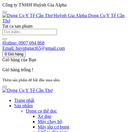
Công ty TNHH Huỳnh Gia Alpha
Huỳnh Gia Alpha
Dụng Cụ Y Tế Cần
Thơ
Tat ca san pham
Hotline:
0907 694 868
Email:
huynhgiact65@gmail.com
0
Giỏ hàng
Giỏ hàng của Bạn
Giỏ hàng trống !
Thêm sản phẩm để bắt đầu mua sắm.
Trang nhất
Sản phẩm
Dụng cụ thể dục
Xe đạp
Máy chạy bộ
Máy tập cơ bụng