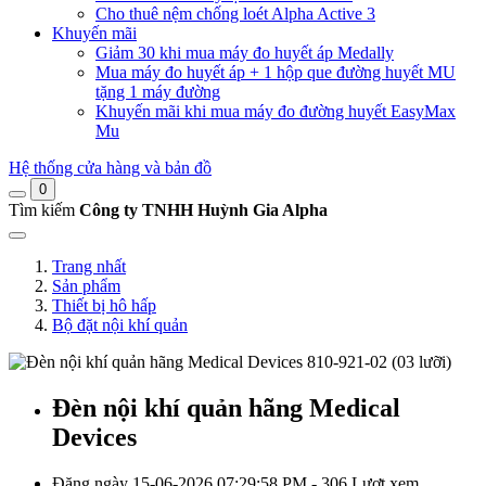
Cho thuê nệm chống loét Alpha Active 3
Khuyến mãi
Giảm 30 khi mua máy đo huyết áp Medally
Mua máy đo huyết áp + 1 hộp que đường huyết MU
tặng 1 máy đường
Khuyến mãi khi mua máy đo đường huyết EasyMax
Mu
Hệ thống cửa hàng và bản đồ
0
Tìm kiếm
Công ty TNHH Huỳnh Gia Alpha
Trang nhất
Sản phẩm
Thiết bị hô hấp
Bộ đặt nội khí quản
Đèn nội khí quản hãng Medical
Devices
Đăng ngày 15-06-2026 07:29:58 PM - 306 Lượt xem