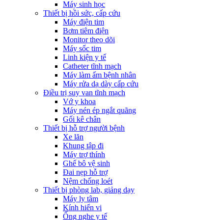
Máy sinh học
Thiết bị hồi sức, cấp cứu
Máy điện tim
Bơm tiêm điện
Monitor theo dõi
Máy sốc tim
Linh kiện y tế
Catheter tĩnh mạch
Máy làm ấm bệnh nhân
Máy rửa dạ dày cấp cứu
Điều trị suy van tĩnh mạch
Vớ y khoa
Máy nén ép ngắt quãng
Gối kê chân
Thiết bị hỗ trợ người bệnh
Xe lăn
Khung tập đi
Máy trợ thính
Ghế bô vệ sinh
Đai nẹp hỗ trợ
Nệm chống loét
Thiết bị phòng lab, giảng dạy
Máy ly tâm
Kính hiển vi
Ống nghe y tế