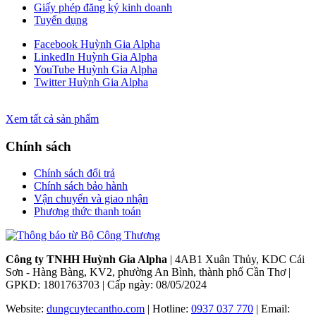
Giấy phép đăng ký kinh doanh
Tuyển dụng
Facebook Huỳnh Gia Alpha
LinkedIn Huỳnh Gia Alpha
YouTube Huỳnh Gia Alpha
Twitter Huỳnh Gia Alpha
Xem tất cả sản phẩm
Chính sách
Chính sách đổi trả
Chính sách bảo hành
Vận chuyển và giao nhận
Phương thức thanh toán
Công ty TNHH Huỳnh Gia Alpha
| 4AB1 Xuân Thủy, KDC Cái
Sơn - Hàng Bàng, KV2, phường An Bình, thành phố Cần Thơ |
GPKD: 1801763703 | Cấp ngày: 08/05/2024
Website:
dungcuytecantho.com
| Hotline:
0937 037 770
| Email: