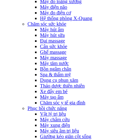
Máy đo loãng xương
Máy điện não
Máy đo điện cơ
Hệ thống phòng X-Quang
Chăm sóc sức khỏe
Máy hút ẩm
Máy hút sữa
Đai massage
Cân sức khỏe
Ghế massage
Máy massage
Máy tăm nước
Bồn ngâm chân
Spa & thẩm mỹ
Dụng cụ phun xăm
Thảo dược thiên nhiên
Xe đẩy em bé
Máy tạo ẩm
Chăm sóc y tế gia đình
Phục hồi chức năng
Vật lý trị liệu
Máy châm cứu
Máy xung điện
Máy siêu âm trị liệu
Giường kéo giãn cột sống