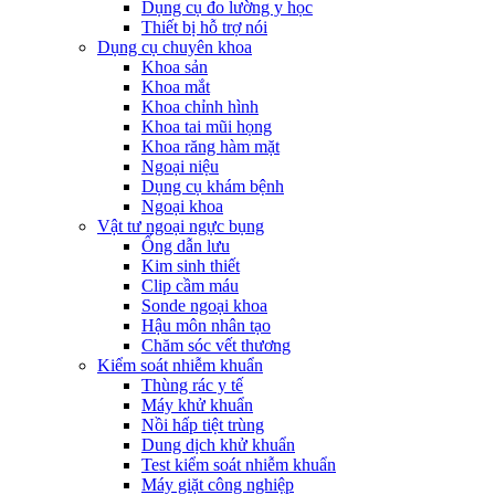
Dụng cụ đo lường y học
Thiết bị hỗ trợ nói
Dụng cụ chuyên khoa
Khoa sản
Khoa mắt
Khoa chỉnh hình
Khoa tai mũi họng
Khoa răng hàm mặt
Ngoại niệu
Dụng cụ khám bệnh
Ngoại khoa
Vật tư ngoại ngực bụng
Ống dẫn lưu
Kim sinh thiết
Clip cầm máu
Sonde ngoại khoa
Hậu môn nhân tạo
Chăm sóc vết thương
Kiểm soát nhiễm khuẩn
Thùng rác y tế
Máy khử khuẩn
Nồi hấp tiệt trùng
Dung dịch khử khuẩn
Test kiểm soát nhiễm khuẩn
Máy giặt công nghiệp