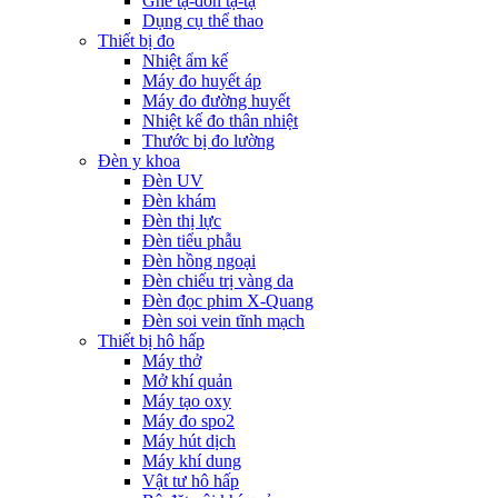
Ghế tạ-đòn tạ-tạ
Dụng cụ thể thao
Thiết bị đo
Nhiệt ẩm kế
Máy đo huyết áp
Máy đo đường huyết
Nhiệt kế đo thân nhiệt
Thước bị đo lường
Đèn y khoa
Đèn UV
Đèn khám
Đèn thị lực
Đèn tiểu phẫu
Đèn hồng ngoại
Đèn chiếu trị vàng da
Đèn đọc phim X-Quang
Đèn soi vein tĩnh mạch
Thiết bị hô hấp
Máy thở
Mở khí quản
Máy tạo oxy
Máy đo spo2
Máy hút dịch
Máy khí dung
Vật tư hô hấp