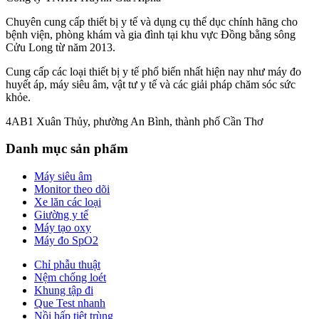
Chuyên cung cấp thiết bị y tế và dụng cụ thể dục chính hãng cho
bệnh viện, phòng khám và gia đình tại khu vực Đồng bằng sông
Cửu Long từ năm 2013.
Cung cấp các loại thiết bị y tế phổ biến nhất hiện nay như máy đo
huyết áp, máy siêu âm, vật tư y tế và các giải pháp chăm sóc sức
khỏe.
4AB1 Xuân Thủy, phường An Bình, thành phố Cần Thơ
Danh mục sản phẩm
Máy siêu âm
Monitor theo dõi
Xe lăn các loại
Giường y tế
Máy tạo oxy
Máy đo SpO2
Chỉ phẫu thuật
Nệm chống loét
Khung tập đi
Que Test nhanh
Nồi hấp tiệt trùng