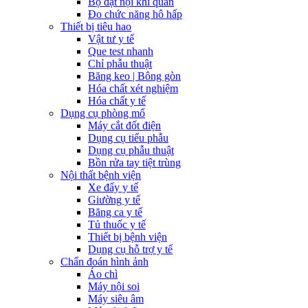
Bộ đặt nội khí quản
Đo chức năng hô hấp
Thiết bị tiêu hao
Vật tư y tế
Que test nhanh
Chỉ phẫu thuật
Băng keo | Bông gòn
Hóa chất xét nghiệm
Hóa chất y tế
Dụng cụ phòng mổ
Máy cắt đốt điện
Dụng cụ tiểu phẫu
Dụng cụ phẫu thuật
Bồn rửa tay tiệt trùng
Nội thất bệnh viện
Xe đẩy y tế
Giường y tế
Băng ca y tế
Tủ thuốc y tế
Thiết bị bệnh viện
Dụng cụ hỗ trợ y tế
Chẩn đoán hình ảnh
Áo chì
Máy nội soi
Máy siêu âm