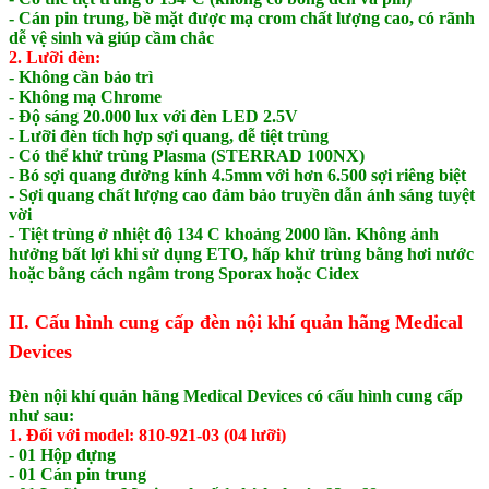
- Cán pin trung, bề mặt được mạ crom chất lượng cao, có rãnh
dễ vệ sinh và giúp cầm chắc
2. Lưỡi đèn:
- Không cần bảo trì
- Không mạ Chrome
- Độ sáng 20.000 lux với đèn LED 2.5V
- Lưỡi đèn tích hợp sợi quang, dễ tiệt trùng
​- Có thể khử trùng Plasma (STERRAD 100NX)
- Bó sợi quang đường kính 4.5mm với hơn 6.500 sợi riêng biệt
- Sợi quang chất lượng cao đảm bảo truyền dẫn ánh sáng tuyệt
vời
- Tiệt trùng ở nhiệt độ 134 C khoảng 2000 lần. Không ảnh
hưởng bất lợi khi sử dụng ETO, hấp khử trùng bằng hơi nước
hoặc bằng cách ngâm trong Sporax hoặc Cidex
II. Cấu hình cung cấp đèn nội khí quản hãng Medical
Devices
Đèn nội khí quản hãng Medical Devices có cấu hình cung cấp
như sau:
1. Đối với model: 810-921-03 (04 lưỡi)
- 01 ​Hộp đựng
- 01 Cán pin trung