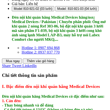
Giá bán:
Liên hệ
Model 810-921-02 (03 lưỡi)
Model: 810-921-03 (04 lưỡi)
Đèn nội khí quản hãng Medical Devices hãng/nsx:
Medical Devices / Pakistan | Chuyên phân phối: Ống mở
khí quản 2 nòng Ref 303-06, bộ đặt nội khí quản 3 lưỡi
mã sản phẩm F1-039, bộ nội khí quản 3 lưỡi cong khó
ánh sáng lạnh Model LAP-B3, máy hỗ trợ nói Labex
Comfort cho người MKQ,...
Hotline 1: 0907 694 868
Hotline 2: 0937 037 770
Mua ngay
Thêm vào giỏ hàng
Share
Tweet
LinkedIn
Chi tiết thông tin sản phẩm
I. Đặc điểm đèn nội khí quản hãng Medical Devices
Đèn nội khí quản hãng Medical Devices có đặc điểm như sau:
1. Cán đèn:
- Thay bóng nhanh và dễ dàng
- Có thể tiệt trùng ở 134°C (không có bóng đèn và pin)