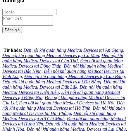
Đánh giá
Từ khóa:
Đèn nội khí quản hãng Medical Devices tại An Giang
,
Đèn nội khí quản hãng Medical Devices tại Cà Mau
,
Đèn nội khí
quản hãng Medical Devices tại Cần Thơ
,
Đèn nội khí quản hãng
Medical Devices tại Đồng Tháp
,
Đèn nội khí quản hãng Medical
Devices tại Bắc Ninh
,
Đèn nội khí quản hãng Medical Devices tại
Vĩnh Long
,
Đèn nội khí quản hãng Medical Devices tại Cao Bằng
,
Đèn nội khí quản hãng Medical Devices tại Đà Nẵng
,
Đèn nội khí
quản hãng Medical Devices tại Đắk Lắk
,
Đèn nội khí quản hãng
Medical Devices tại Điện Biên
,
Đèn nội khí quản hãng Medical
Devices tại Đồng Nai
,
Đèn nội khí quản hãng Medical Devices tại
Gia Lai
,
Đèn nội khí quản hãng Medical Devices tại Hà Nội
,
Đèn
nội khí quản hãng Medical Devices tại Hà Tĩnh
,
Đèn nội khí quản
hãng Medical Devices tại Hải Phòng
,
Đèn nội khí quản hãng
Medical Devices tại Hồ Chí Minh
,
Đèn nội khí quản hãng Medical
Devices tại Hưng Yên
,
Đèn nội khí quản hãng Medical Devices tại
Khánh Hòa
,
Đèn nội khí quản hãng Medical Devices tại Lai Châu
,