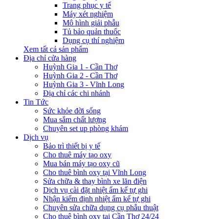
Trang phục y tế
Máy xét nghiệm
Mô hình giải phẫu
Tủ bảo quản thuốc
Dụng cụ thí nghiệm
Xem tất cả sản phẩm
Địa chỉ cửa hàng
Huỳnh Gia 1 - Cần Thơ
Huỳnh Gia 2 - Cần Thơ
Huỳnh Gia 3 - Vĩnh Long
Địa chỉ các chi nhánh
Tin Tức
Sức khỏe đời sống
Mua sắm chất lượng
Chuyên set up phòng khám
Dịch vụ
Bảo trì thiết bị y tế
Cho thuê máy tạo oxy
Mua bán máy tạo oxy cũ
Cho thuê bình oxy tại Vĩnh Long
Sửa chữa & thay bình xe lăn điện
Dịch vụ cài đặt nhiệt ẩm kế tự ghi
Nhận kiểm định nhiệt ẩm kế tự ghi
Chuyên sửa chữa dụng cụ phẫu thuật
Cho thuê bình oxy tại Cần Thơ 24/24