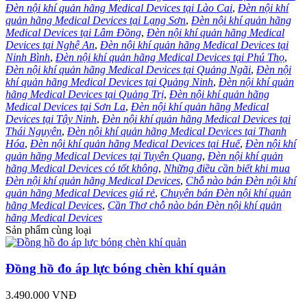
Đèn nội khí quản hãng Medical Devices tại Lào Cai
,
Đèn nội khí
quản hãng Medical Devices tại Lạng Sơn
,
Đèn nội khí quản hãng
Medical Devices tại Lâm Đồng
,
Đèn nội khí quản hãng Medical
Devices tại Nghệ An
,
Đèn nội khí quản hãng Medical Devices tại
Ninh Bình
,
Đèn nội khí quản hãng Medical Devices tại Phú Thọ
,
Đèn nội khí quản hãng Medical Devices tại Quảng Ngãi
,
Đèn nội
khí quản hãng Medical Devices tại Quảng Ninh
,
Đèn nội khí quản
hãng Medical Devices tại Quảng Trị
,
Đèn nội khí quản hãng
Medical Devices tại Sơn La
,
Đèn nội khí quản hãng Medical
Devices tại Tây Ninh
,
Đèn nội khí quản hãng Medical Devices tại
Thái Nguyên
,
Đèn nội khí quản hãng Medical Devices tại Thanh
Hóa
,
Đèn nội khí quản hãng Medical Devices tại Huế
,
Đèn nội khí
quản hãng Medical Devices tại Tuyên Quang
,
Đèn nội khí quản
hãng Medical Devices có tốt không
,
Những điều cần biết khi mua
Đèn nội khí quản hãng Medical Devices
,
Chỗ nào bán Đèn nội khí
quản hãng Medical Devices giá rẻ
,
Chuyên bán Đèn nội khí quản
hãng Medical Devices
,
Cần Thơ chỗ nào bán Đèn nội khí quản
hãng Medical Devices
Sản phẩm cùng loại
Đồng hồ đo áp lực bóng chèn khí quản
3.490.000 VNĐ