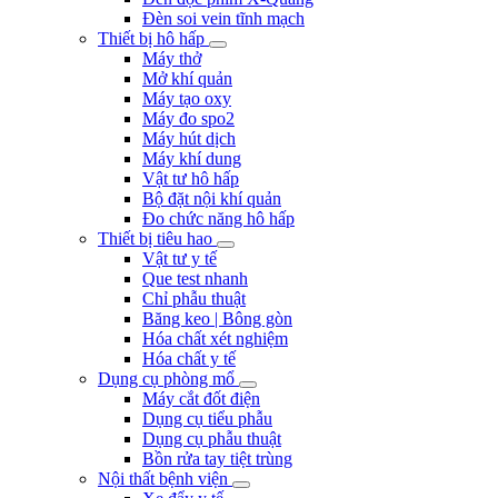
Đèn soi vein tĩnh mạch
Thiết bị hô hấp
Máy thở
Mở khí quản
Máy tạo oxy
Máy đo spo2
Máy hút dịch
Máy khí dung
Vật tư hô hấp
Bộ đặt nội khí quản
Đo chức năng hô hấp
Thiết bị tiêu hao
Vật tư y tế
Que test nhanh
Chỉ phẫu thuật
Băng keo | Bông gòn
Hóa chất xét nghiệm
Hóa chất y tế
Dụng cụ phòng mổ
Máy cắt đốt điện
Dụng cụ tiểu phẫu
Dụng cụ phẫu thuật
Bồn rửa tay tiệt trùng
Nội thất bệnh viện