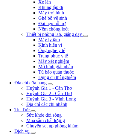
Xe lăn
Khung tập đi
Máy trợ thính
Ghế bô vệ sinh
Đai nẹp hỗ trợ
Nệm chống loét
Thiết bị phòng lab, giảng dạy
Máy ly tâm
Kính hiển vi
Ống nghe y tế
Trang phục y tế
Máy xét nghiệm
Mô hình giải phẫu
Tủ bảo quản thuốc
Dụng cụ thí nghiệm
Địa chỉ cửa hàng
Huỳnh Gia 1 - Cần Thơ
Huỳnh Gia 2 - Cần Thơ
Huỳnh Gia 3 - Vĩnh Long
Địa chỉ các chi nhánh
Tin Tức
Sức khỏe đời sống
Mua sắm chất lượng
Chuyên set up phòng khám
Dịch vụ