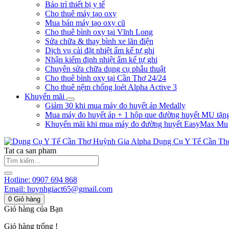
Bảo trì thiết bị y tế
Cho thuê máy tạo oxy
Mua bán máy tạo oxy cũ
Cho thuê bình oxy tại Vĩnh Long
Sửa chữa & thay bình xe lăn điện
Dịch vụ cài đặt nhiệt ẩm kế tự ghi
Nhận kiểm định nhiệt ẩm kế tự ghi
Chuyên sửa chữa dụng cụ phẫu thuật
Cho thuê bình oxy tại Cần Thơ 24/24
Cho thuê nệm chống loét Alpha Active 3
Khuyến mãi
Giảm 30 khi mua máy đo huyết áp Medally
Mua máy đo huyết áp + 1 hộp que đường huyết MU tặn
Khuyến mãi khi mua máy đo đường huyết EasyMax Mu
Huỳnh Gia Alpha
Dụng Cụ Y Tế Cần Th
Tat ca san pham
Hotline:
0907 694 868
Email:
huynhgiact65@gmail.com
0
Giỏ hàng
Giỏ hàng của Bạn
Giỏ hàng trống !