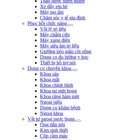
Thảo dược thiên nhiên
Xe đẩy em bé
Máy tạo ẩm
Chăm sóc y tế gia đình
Phục hồi chức năng
Vật lý trị liệu
Máy châm cứu
Máy xung điện
Máy siêu âm trị liệu
Giường kéo giãn cột sống
Dụng cụ đo lường y học
Thiết bị hỗ trợ nói
Dụng cụ chuyên khoa
Khoa sản
Khoa mắt
Khoa chỉnh hình
Khoa tai mũi họng
Khoa răng hàm mặt
Ngoại niệu
Dụng cụ khám bệnh
Ngoại khoa
Vật tư ngoại ngực bụng
Ống dẫn lưu
Kim sinh thiết
Clip cầm máu