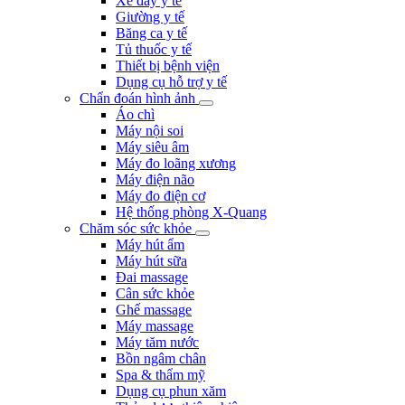
Xe đẩy y tế
Giường y tế
Băng ca y tế
Tủ thuốc y tế
Thiết bị bệnh viện
Dụng cụ hỗ trợ y tế
Chẩn đoán hình ảnh
Áo chì
Máy nội soi
Máy siêu âm
Máy đo loãng xương
Máy điện não
Máy đo điện cơ
Hệ thống phòng X-Quang
Chăm sóc sức khỏe
Máy hút ẩm
Máy hút sữa
Đai massage
Cân sức khỏe
Ghế massage
Máy massage
Máy tăm nước
Bồn ngâm chân
Spa & thẩm mỹ
Dụng cụ phun xăm