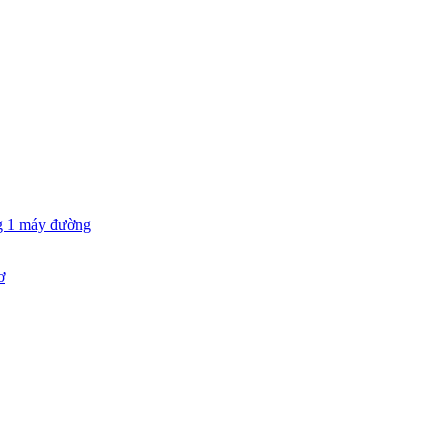
g 1 máy đường
ơ