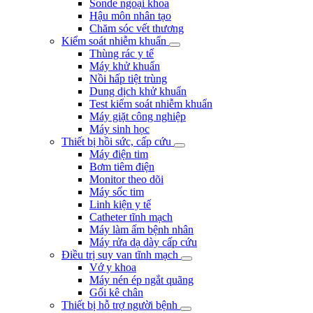
Sonde ngoại khoa
Hậu môn nhân tạo
Chăm sóc vết thương
Kiểm soát nhiễm khuẩn
Thùng rác y tế
Máy khử khuẩn
Nồi hấp tiệt trùng
Dung dịch khử khuẩn
Test kiểm soát nhiễm khuẩn
Máy giặt công nghiệp
Máy sinh học
Thiết bị hồi sức, cấp cứu
Máy điện tim
Bơm tiêm điện
Monitor theo dõi
Máy sốc tim
Linh kiện y tế
Catheter tĩnh mạch
Máy làm ấm bệnh nhân
Máy rửa dạ dày cấp cứu
Điều trị suy van tĩnh mạch
Vớ y khoa
Máy nén ép ngắt quãng
Gối kê chân
Thiết bị hỗ trợ người bệnh