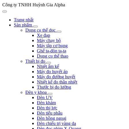
Công ty TNHH Huỳnh Gia Alpha
Trang nhất
Sản phẩm
Dụng cụ thể dục
Xe đạp
Máy chạy bộ
Máy tập cơ bụng
Ghế tạ-đòn tạ-tạ
Dụng cụ thể thao
Thiết bị đo
Nhiệt ẩm kế
Máy đo huyết áp
Máy đo đường huyết
Nhiệt kế đo thân nhiệt
Thước bị đo lường
Đèn y khoa
Đèn UV
Đèn khám
Đèn thị lực
Đèn tiểu phẫu
Đèn hồng ngoại
Đèn chiếu trị vàng da
Đèn đọc phim X-Quang