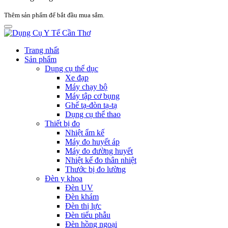
Thêm sản phẩm để bắt đầu mua sắm.
Trang nhất
Sản phẩm
Dụng cụ thể dục
Xe đạp
Máy chạy bộ
Máy tập cơ bụng
Ghế tạ-đòn tạ-tạ
Dụng cụ thể thao
Thiết bị đo
Nhiệt ẩm kế
Máy đo huyết áp
Máy đo đường huyết
Nhiệt kế đo thân nhiệt
Thước bị đo lường
Đèn y khoa
Đèn UV
Đèn khám
Đèn thị lực
Đèn tiểu phẫu
Đèn hồng ngoại