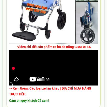
Video chi tiết sản phẩm
xe bô đa năng GBM-018A
⇒ Xem thêm:
Các
loại xe lăn khác
| ĐỊA CHỈ MUA HÀNG
TRỰC TIẾP.
Cám ơn quý khách đã xem!