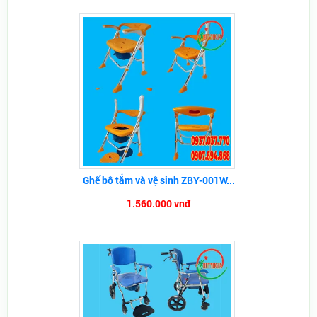
Ghế bô tắm và vệ sinh ZBY-001W...
1.560.000 vnđ