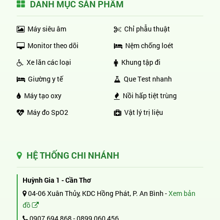
DANH MỤC SẢN PHẨM
Máy siêu âm
Chỉ phẫu thuật
Monitor theo dõi
Nệm chống loét
Xe lăn các loại
Khung tập đi
Giường y tế
Que Test nhanh
Máy tạo oxy
Nồi hấp tiệt trùng
Máy đo SpO2
Vật lý trị liệu
HỆ THỐNG CHI NHÁNH
Huỳnh Gia 1 - Cần Thơ
04-06 Xuân Thủy, KDC Hồng Phát, P. An Bình -
Xem bản
đồ
0907 694 868
-
0899 060 456