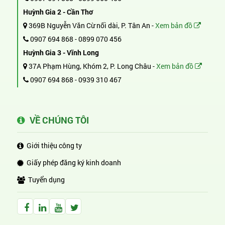
Huỳnh Gia 2 - Cần Thơ
369B Nguyễn Văn Cừ nối dài, P. Tân An -
Xem bản đồ
0907 694 868
-
0899 070 456
Huỳnh Gia 3 - Vĩnh Long
37A Phạm Hùng, Khóm 2, P. Long Châu -
Xem bản đồ
0907 694 868
-
0939 310 467
VỀ CHÚNG TÔI
Giới thiệu công ty
Giấy phép đăng ký kinh doanh
Tuyển dụng
Facebook Huỳnh Gia Alpha
LinkedIn Huỳnh Gia Alpha
YouTube Huỳnh Gia Alpha
Twitter Huỳnh Gia Alpha