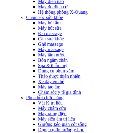
Máy điện não
Máy đo điện cơ
Hệ thống phòng X-Quang
Chăm sóc sức khỏe
Máy hút ẩm
Máy hút sữa
Đai massage
Cân sức khỏe
Ghế massage
Máy massage
Máy tăm nước
Bồn ngâm chân
Spa & thẩm mỹ
Dụng cụ phun xăm
Thảo dược thiên nhiên
Xe đẩy em bé
Máy tạo ẩm
Chăm sóc y tế gia đình
Phục hồi chức năng
Vật lý trị liệu
Máy châm cứu
Máy xung điện
Máy siêu âm trị liệu
Giường kéo giãn cột sống
Dụng cụ đo lường y học