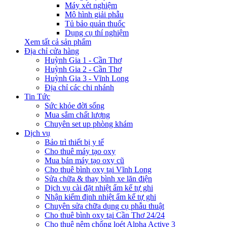
Máy xét nghiệm
Mô hình giải phẫu
Tủ bảo quản thuốc
Dụng cụ thí nghiệm
Xem tất cả sản phẩm
Địa chỉ cửa hàng
Huỳnh Gia 1 - Cần Thơ
Huỳnh Gia 2 - Cần Thơ
Huỳnh Gia 3 - Vĩnh Long
Địa chỉ các chi nhánh
Tin Tức
Sức khỏe đời sống
Mua sắm chất lượng
Chuyên set up phòng khám
Dịch vụ
Bảo trì thiết bị y tế
Cho thuê máy tạo oxy
Mua bán máy tạo oxy cũ
Cho thuê bình oxy tại Vĩnh Long
Sửa chữa & thay bình xe lăn điện
Dịch vụ cài đặt nhiệt ẩm kế tự ghi
Nhận kiểm định nhiệt ẩm kế tự ghi
Chuyên sửa chữa dụng cụ phẫu thuật
Cho thuê bình oxy tại Cần Thơ 24/24
Cho thuê nệm chống loét Alpha Active 3