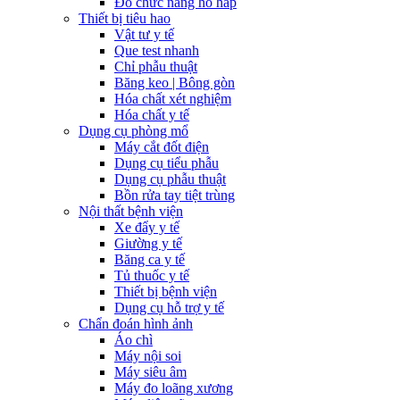
Đo chức năng hô hấp
Thiết bị tiêu hao
Vật tư y tế
Que test nhanh
Chỉ phẫu thuật
Băng keo | Bông gòn
Hóa chất xét nghiệm
Hóa chất y tế
Dụng cụ phòng mổ
Máy cắt đốt điện
Dụng cụ tiểu phẫu
Dụng cụ phẫu thuật
Bồn rửa tay tiệt trùng
Nội thất bệnh viện
Xe đẩy y tế
Giường y tế
Băng ca y tế
Tủ thuốc y tế
Thiết bị bệnh viện
Dụng cụ hỗ trợ y tế
Chẩn đoán hình ảnh
Áo chì
Máy nội soi
Máy siêu âm
Máy đo loãng xương