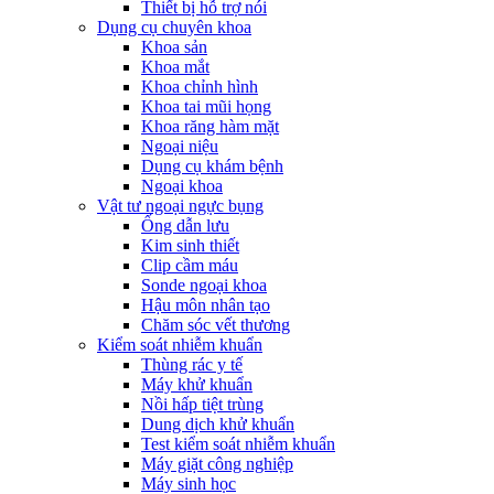
Thiết bị hỗ trợ nói
Dụng cụ chuyên khoa
Khoa sản
Khoa mắt
Khoa chỉnh hình
Khoa tai mũi họng
Khoa răng hàm mặt
Ngoại niệu
Dụng cụ khám bệnh
Ngoại khoa
Vật tư ngoại ngực bụng
Ống dẫn lưu
Kim sinh thiết
Clip cầm máu
Sonde ngoại khoa
Hậu môn nhân tạo
Chăm sóc vết thương
Kiểm soát nhiễm khuẩn
Thùng rác y tế
Máy khử khuẩn
Nồi hấp tiệt trùng
Dung dịch khử khuẩn
Test kiểm soát nhiễm khuẩn
Máy giặt công nghiệp
Máy sinh học