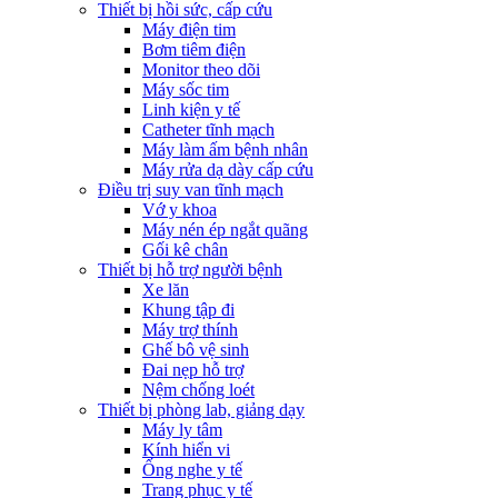
Thiết bị hồi sức, cấp cứu
Máy điện tim
Bơm tiêm điện
Monitor theo dõi
Máy sốc tim
Linh kiện y tế
Catheter tĩnh mạch
Máy làm ấm bệnh nhân
Máy rửa dạ dày cấp cứu
Điều trị suy van tĩnh mạch
Vớ y khoa
Máy nén ép ngắt quãng
Gối kê chân
Thiết bị hỗ trợ người bệnh
Xe lăn
Khung tập đi
Máy trợ thính
Ghế bô vệ sinh
Đai nẹp hỗ trợ
Nệm chống loét
Thiết bị phòng lab, giảng dạy
Máy ly tâm
Kính hiển vi
Ống nghe y tế
Trang phục y tế