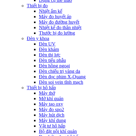
Dụng cụ thể thao
Thiết bị đo
Nhiệt ẩm kế
Máy đo huyết áp
Máy đo đường huyết
Nhiệt kế đo thân nhiệt
Thước bị đo lường
Đèn y khoa
Đèn UV
Đèn khám
Đèn thị lực
Đèn tiểu phẫu
Đèn hồng ngoại
Đèn chiếu trị vàng da
Đèn đọc phim X-Quang
Đèn soi vein tĩnh mạch
Thiết bị hô hấp
Máy thở
Mở khí quản
Máy tạo oxy
Máy đo spo2
Máy hút dịch
Máy khí dung
Vật tư hô hấp
Bộ đặt nội khí quản