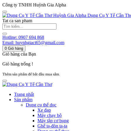
Công ty TNHH Huỳnh Gia Alpha
Huỳnh Gia Alpha
Dụng Cụ Y Tế Cần Th
Tat ca san pham
Hotline:
0907 694 868
Email:
huynhgiact65@gmail.com
0
Giỏ hàng
Giỏ hàng của Bạn
Giỏ hàng trống !
Thêm sản phẩm để bắt đầu mua sắm.
Trang nhất
Sản phẩm
Dụng cụ thể dục
Xe đạp
Máy chạy bộ
Máy tập cơ bụng
Ghế tạ-đòn tạ-tạ