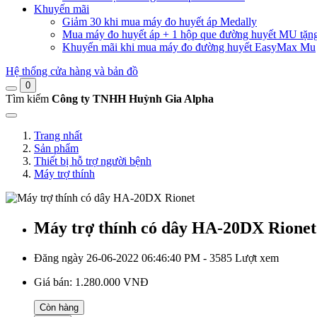
Khuyến mãi
Giảm 30 khi mua máy đo huyết áp Medally
Mua máy đo huyết áp + 1 hộp que đường huyết MU tặn
Khuyến mãi khi mua máy đo đường huyết EasyMax Mu
Hệ thống cửa hàng và bản đồ
0
Tìm kiếm
Công ty TNHH Huỳnh Gia Alpha
Trang nhất
Sản phẩm
Thiết bị hỗ trợ người bệnh
Máy trợ thính
Máy trợ thính có dây HA-20DX Rionet
Đăng ngày 26-06-2022 06:46:40 PM - 3585 Lượt xem
Giá bán:
1.280.000 VNĐ
Còn hàng