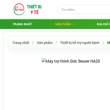
TRANG NHẤT
SẢN PHẨM
ĐỊA CHỈ
Trang nhất
Sản phẩm
Thiết bị hỗ trợ người bệnh
M