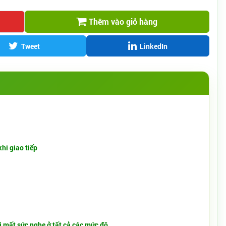
Thêm vào giỏ hàng
Tweet
LinkedIn
hi giao tiếp
i mất sức nghe ở tất cả các mức độ