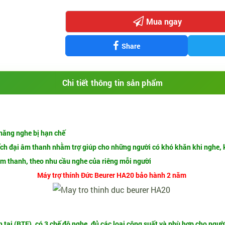
Mua ngay
Share
Chi tiết thông tin sản phẩm
 năng nghe bị hạn chế
huếch đại âm thanh nhằm trợ giúp cho những người có khó khăn khi nghe, k
âm thanh, theo nhu cầu nghe của riêng mỗi người
Máy trợ thính Đức Beurer HA20 bảo hành 2 năm
 tai (BTE), có 3 chế độ nghe, đủ các loại công suất và phù hợp cho ngườ