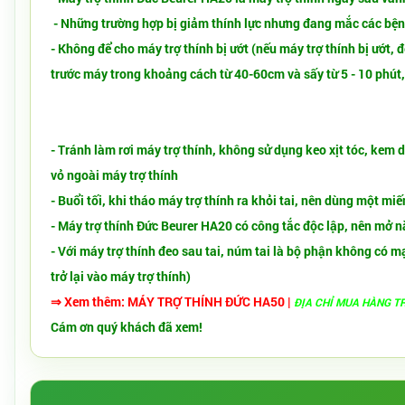
- Những trường hợp bị giảm thính lực nhưng đang mắc các bệnh
- Không để cho máy trợ thính bị ướt (nếu máy trợ thính bị ướt,
trước máy trong khoảng cách từ 40-60cm và sấy từ 5 - 10 phút
- Tránh làm rơi máy trợ thính, không sử dụng keo xịt tóc, kem
vỏ ngoài máy trợ thính
- Buổi tối, khi tháo máy trợ thính ra khỏi tai, nên dùng một m
- Máy trợ thính Đức Beurer HA20 có công tắc độc lập, nên mở 
- Với máy trợ thính đeo sau tai, núm tai là bộ phận không có m
trở lại vào máy trợ thính)
⇒ Xem thêm:
M
ÁY TRỢ THÍNH ĐỨC HA50
|
ĐỊA CHỈ MUA HÀNG TR
Cám ơn quý khách đã xem!