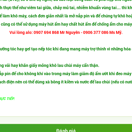
 thực thể như viêm tai giữa, chảy mủ tai, nhiễm khuẩn vùng tai… thì kh
 để làm khô máy, cách đơn giản nhất là mở nắp pin và để chúng tự khô hoặ
, cũng có thể sử dụng máy hút ẩm hay chất hút ẩm để chống ẩm cho máy 
Vui lòng alo: 0907 694 868 Mr Nguyên - 0906 377 086 Ms Mỹ.
 dưỡng tóc hay gel tạo nếp tóc khi đang mang máy trợ thính vì những hóa
iếng vải hay khăn giấy mỏng khô lau chùi máy cẩn thận.
nắp pin để cho không khí vào trong máy làm giảm độ ẩm ướt khi đeo máy
ạch điện nên có thể dùng xà bông ít kiềm và nước để lau chùi (nếu có nướ
ỰC TIẾP.
Đánh giá