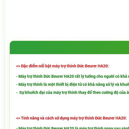
<> Đặc điểm nổi bật máy trợ thính Đức Beurer HA20:
- Máy trợ thính Đức Beurer HA20 rất lý tưởng cho người có khả
- Máy trợ thính là một thiết bị điện tử có khả năng xử lý và k
- Sự khuếch đại của máy trợ thính thay đổ theo cường độ của 
<> Tính năng và cách sử dụng máy trợ thính Đức Beurer HA20:
- Máy trợ thính Đức Beurer HA20 là máy trợ thính ngay sau vành