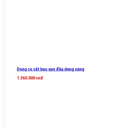
Dụng cụ cắt bao quy đầu dạng súng
1.360.000 vnđ