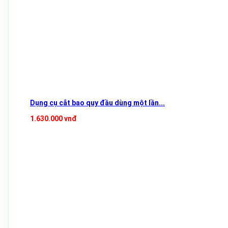
Dụng cụ cắt bao quy đầu dùng một lần...
1.630.000 vnđ