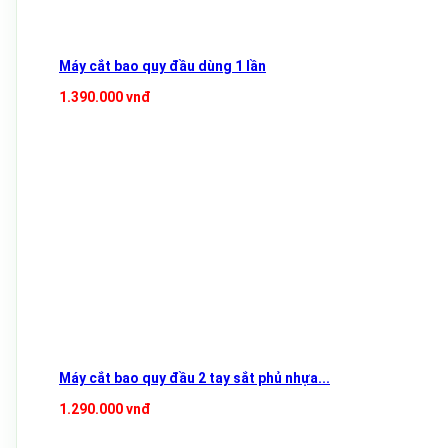
Máy cắt bao quy đầu dùng 1 lần
1.390.000 vnđ
Máy cắt bao quy đầu 2 tay sắt phủ nhựa...
1.290.000 vnđ