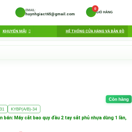
0
EMAIL:
GIỎ HÀNG
huynhgiact65@gmail.com
KHUYẾN MÃI
HỆ THỐNG CỬA HÀNG VÀ BẢN ĐỒ
Còn hàng
-31
KYBP(A/B)-34
 bán: Máy cắt bao quy đầu 2 tay sắt phủ nhựa dùng 1 lần,