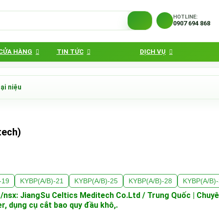
HOTLINE:
0907 694 868
 CỬA HÀNG
TIN TỨC
DỊCH VỤ
ại niệu
tech)
-19
KYBP(A/B)-21
KYBP(A/B)-25
KYBP(A/B)-28
KYBP(A/B)
nsx: JiangSu Celtics Meditech Co.Ltd / Trung Quốc | Chuyên
, dụng cụ cắt bao quy đầu khô,.