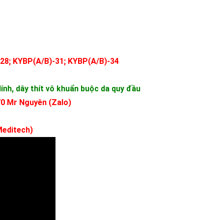
-28; KYBP(A/B)-31; KYBP(A/B)-34
ính, dây thít vô khuẩn buộc da quy đầu
70 Mr Nguyên (Zalo)
Meditech)