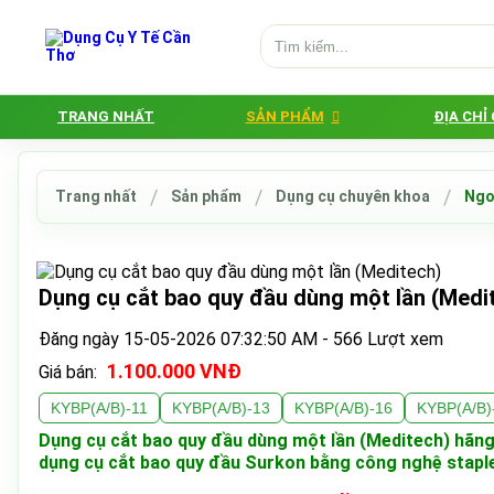
TRANG NHẤT
SẢN PHẨM
ĐỊA CHỈ
Trang nhất
Sản phẩm
Dụng cụ chuyên khoa
Ngo
Dụng cụ cắt bao quy đầu dùng một lần (Medi
Đăng ngày 15-05-2026 07:32:50 AM - 566 Lượt xem
1.100.000 VNĐ
Giá bán:
KYBP(A/B)-11
KYBP(A/B)-13
KYBP(A/B)-16
KYBP(A/B)
Dụng cụ cắt bao quy đầu dùng một lần (Meditech) hãng/
dụng cụ cắt bao quy đầu Surkon bằng công nghệ stapler