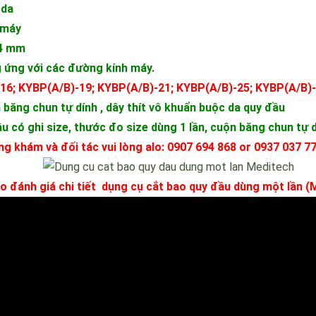
 da
 máy
34 mm
ơng ứng với các đường kính máy.
-16; KYBP(A/B)-19; KYBP(A/B)-21; KYBP(A/B)-25; KYBP(A/B)
 băng chun tự dính , dây thít vô khuẩn buộc da quy đầu
 có ghi size, thước đo size dùng 1 lần, cuộn băng chun tự d
ng khám và đối tác vui lòng alo: 0907 694 868 or 0937 037 7
o đánh giá chi tiết dụng cụ cắt bao quy đầu dùng một lần (