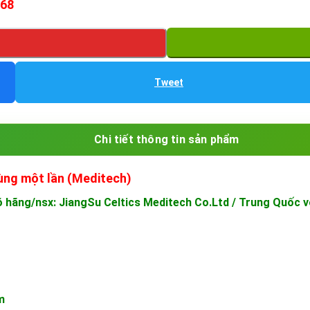
868
Tweet
Chi tiết thông tin sản phẩm
dùng một lần (Meditech)
 hãng/nsx: JiangSu Celtics Meditech Co.Ltd / Trung Quốc vớ
m